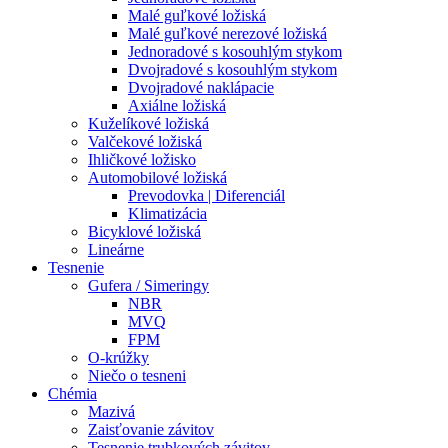
Malé guľkové ložiská
Malé guľkové nerezové ložiská
Jednoradové s kosouhlým stykom
Dvojradové s kosouhlým stykom
Dvojradové naklápacie
Axiálne ložiská
Kuželíkové ložiská
Valčekové ložiská
Ihličkové ložisko
Automobilové ložiská
Prevodovka | Diferenciál
Klimatizácia
Bicyklové ložiská
Lineárne
Tesnenie
Gufera / Simeringy
NBR
MVQ
FPM
O-krúžky
Niečo o tesneni
Chémia
Mazivá
Zaisťovanie závitov
Tesnenie trubkových závitov