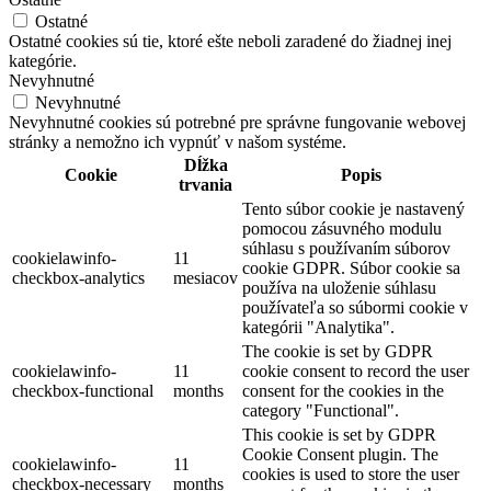
Ostatné
Ostatné cookies sú tie, ktoré ešte neboli zaradené do žiadnej inej
kategórie.
Nevyhnutné
Nevyhnutné
Nevyhnutné cookies sú potrebné pre správne fungovanie webovej
stránky a nemožno ich vypnúť v našom systéme.
Dĺžka
Cookie
Popis
trvania
Tento súbor cookie je nastavený
pomocou zásuvného modulu
súhlasu s používaním súborov
cookielawinfo-
11
cookie GDPR. Súbor cookie sa
checkbox-analytics
mesiacov
používa na uloženie súhlasu
používateľa so súbormi cookie v
kategórii "Analytika".
The cookie is set by GDPR
cookielawinfo-
11
cookie consent to record the user
checkbox-functional
months
consent for the cookies in the
category "Functional".
This cookie is set by GDPR
Cookie Consent plugin. The
cookielawinfo-
11
cookies is used to store the user
checkbox-necessary
months