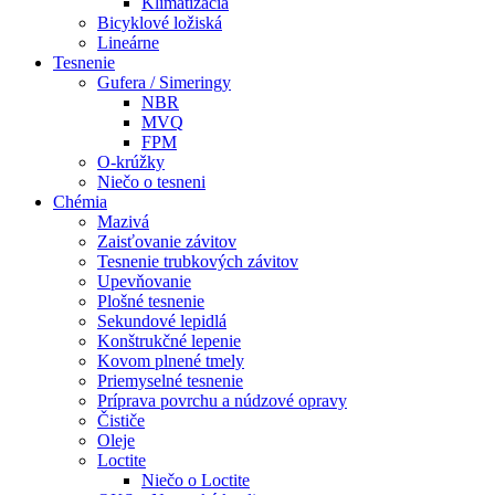
Klimatizácia
Bicyklové ložiská
Lineárne
Tesnenie
Gufera / Simeringy
NBR
MVQ
FPM
O-krúžky
Niečo o tesneni
Chémia
Mazivá
Zaisťovanie závitov
Tesnenie trubkových závitov
Upevňovanie
Plošné tesnenie
Sekundové lepidlá
Konštrukčné lepenie
Kovom plnené tmely
Priemyselné tesnenie
Príprava povrchu a núdzové opravy
Čističe
Oleje
Loctite
Niečo o Loctite