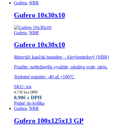
Gufera
,
NBR
Gufero 10x30x10
Gufera
,
NBR
Gufero 10x30x10
Materiál
: kaučuk butadien – Akrylonitrilový (NBR)
Použite:
najbežnejšie využitie, odoláva vode, oleju.
Teplotné rozpätie
: -40 až +100°C
SKU: n/a
0,73
€
bez DPH
0,90
€
s DPH
Pridať do košíka
Gufera
,
NBR
Gufero 100x125x13 GP