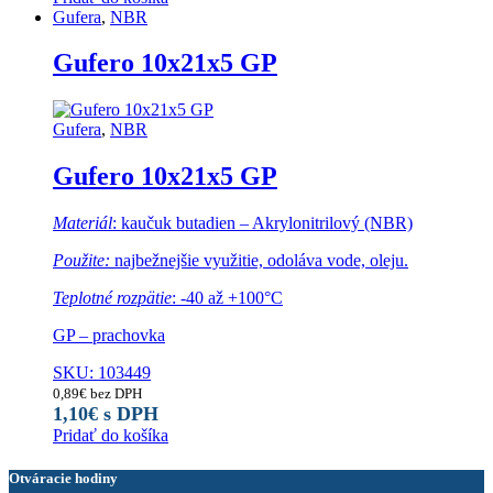
Gufera
,
NBR
Gufero 10x21x5 GP
Gufera
,
NBR
Gufero 10x21x5 GP
Materiál
: kaučuk butadien – Akrylonitrilový (NBR)
Použite:
najbežnejšie využitie, odoláva vode, oleju.
Teplotné rozpätie
: -40 až +100°C
GP – prachovka
SKU: 103449
0,89
€
bez DPH
1,10
€
s DPH
Pridať do košíka
Otváracie hodiny