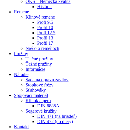
OKS – Nemecká kvalita
História
Remene
Klinové remene
Profi 9,5
Profil 10
Profi 12,5
Profil 13
Profil 17
Niečo o remeňoch
Pružiny
Tlačné pružiny
Ťažné pružiny
Informácie
Náradie
Sada na opravu závitov
Stopkové frézy
Sťahováky
Spojovací materiál
Klinok a pero
DIN 6885A
Segerové krúžky
DIN 471 (na hriadeľ)
DIN 472 (do diery)
Kontakt