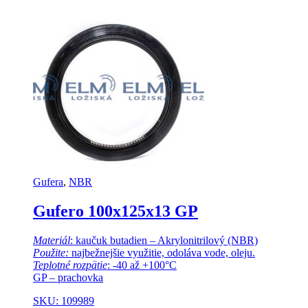
Gufera
,
NBR
Gufero 100x125x13 GP
Materiál
: kaučuk butadien – Akrylonitrilový (NBR)
Použite:
najbežnejšie využitie, odoláva vode, oleju.
Teplotné rozpätie
: -40 až +100°C
GP – prachovka
SKU: 109989