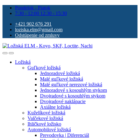
Pondelok - Piatok
7:30 - 12:00 12:30 - 15:30
+421 902 676 291
loziska.elm@gmail.com
Odstúpenie od zmluvy
Ložiská
Guľkové ložiská
Jednoradové ložiská
Malé guľkové ložiská
Malé guľkové nerezové ložiská
Jednoradové s kosouhlým stykom
Dvojradové s kosouhlým stykom
Dvojradové naklápacie
Axiálne ložiská
Kuželíkové ložiská
Valčekové ložiská
Ihličkové ložisko
Automobilové ložiská
Prevodovka | Diferenciál