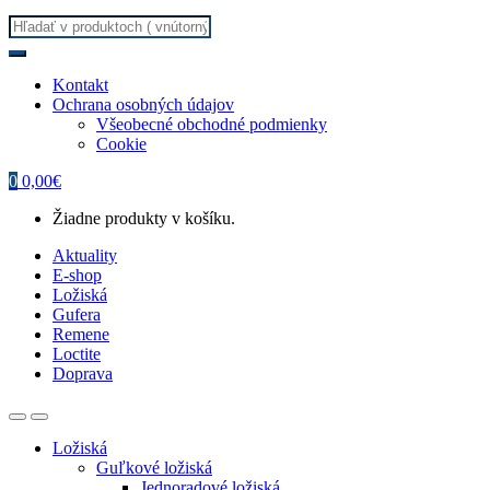
Search
for:
Kontakt
Ochrana osobných údajov
Všeobecné obchodné podmienky
Cookie
0
0,00
€
Žiadne produkty v košíku.
Aktuality
E-shop
Ložiská
Gufera
Remene
Loctite
Doprava
Ložiská
Guľkové ložiská
Jednoradové ložiská