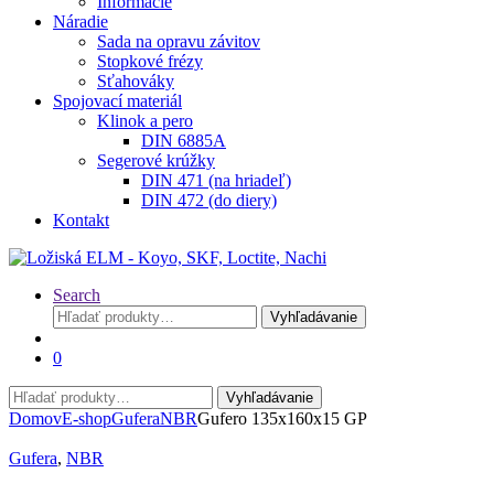
Informácie
Náradie
Sada na opravu závitov
Stopkové frézy
Sťahováky
Spojovací materiál
Klinok a pero
DIN 6885A
Segerové krúžky
DIN 471 (na hriadeľ)
DIN 472 (do diery)
Kontakt
Search
Hľadať:
Vyhľadávanie
0
Hľadať:
Vyhľadávanie
Domov
E-shop
Gufera
NBR
Gufero 135x160x15 GP
Gufera
,
NBR