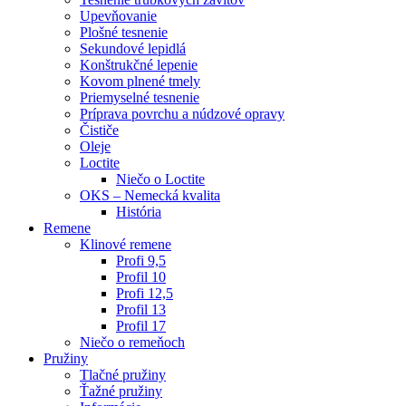
Upevňovanie
Plošné tesnenie
Sekundové lepidlá
Konštrukčné lepenie
Kovom plnené tmely
Priemyselné tesnenie
Príprava povrchu a núdzové opravy
Čističe
Oleje
Loctite
Niečo o Loctite
OKS – Nemecká kvalita
História
Remene
Klinové remene
Profi 9,5
Profil 10
Profi 12,5
Profil 13
Profil 17
Niečo o remeňoch
Pružiny
Tlačné pružiny
Ťažné pružiny