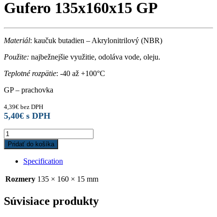
Gufero 135x160x15 GP
Materiál
: kaučuk butadien – Akrylonitrilový (NBR)
Použite:
najbežnejšie využitie, odoláva vode, oleju.
Teplotné rozpätie
: -40 až +100°C
GP – prachovka
4,39
€
bez DPH
5,40
€
s DPH
Gufero
135x160x15
Pridať do košíka
GP
quantity
Specification
Rozmery
135 × 160 × 15 mm
Súvisiace produkty