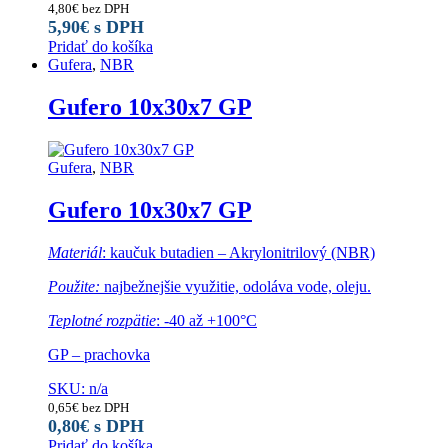
4,80
€
bez DPH
5,90
€
s DPH
Pridať do košíka
Gufera
,
NBR
Gufero 10x30x7 GP
Gufera
,
NBR
Gufero 10x30x7 GP
Materiál
: kaučuk butadien – Akrylonitrilový (NBR)
Použite:
najbežnejšie využitie, odoláva vode, oleju.
Teplotné rozpätie
: -40 až +100°C
GP – prachovka
SKU: n/a
0,65
€
bez DPH
0,80
€
s DPH
Pridať do košíka