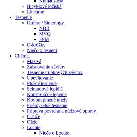
Klimatizácia
Bicyklové ložiská
Lineárne
Tesnenie
Gufera / Simeringy
NBR
MVQ
FPM
O-krúžky
Niečo o tesneni
Chémia
Mazivá
Zaisťovanie závitov
Tesnenie trubkových závitov
Upevňovanie
Plošné tesnenie
Sekundové lepidlá
Konštrukčné lepenie
Kovom plnené tmely
Priemyselné tesnenie
Príprava povrchu a núdzové opravy
Čističe
Oleje
Loctite
Niečo o Loctite