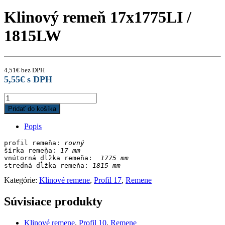
Klinový remeň 17x1775LI /
1815LW
4,51
€
bez DPH
5,55
€
s DPH
Klinový
remeň
Pridať do košíka
17x1775LI
/
Popis
1815LW
quantity
profil remeňa: 
rovný
šírka remeňa: 
17 mm
vnútorná dĺžka remeňa: 
stredná dĺžka remeňa:
Kategórie:
Klinové remene
,
Profil 17
,
Remene
Súvisiace produkty
Klinové remene
,
Profil 10
,
Remene