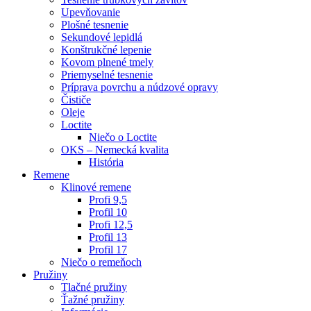
Upevňovanie
Plošné tesnenie
Sekundové lepidlá
Konštrukčné lepenie
Kovom plnené tmely
Priemyselné tesnenie
Príprava povrchu a núdzové opravy
Čističe
Oleje
Loctite
Niečo o Loctite
OKS – Nemecká kvalita
História
Remene
Klinové remene
Profi 9,5
Profil 10
Profi 12,5
Profil 13
Profil 17
Niečo o remeňoch
Pružiny
Tlačné pružiny
Ťažné pružiny