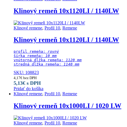
Klinový remeň 10x1120LI / 1140LW
Klinové remene
,
Profil 10
,
Remene
Klinový remeň 10x1120LI / 1140LW
profil remeňa: 
rovný
šírka remeňa: 
10 mm
vnútorná dĺžka remeňa: 
1120 mm
stredná dĺžka remeňa:
 1140 mm
SKU: 108823
4,17
€
bez DPH
5,13
€
s DPH
Pridať do košíka
Klinové remene
,
Profil 10
,
Remene
Klinový remeň 10x1000LI / 1020 LW
Klinové remene
,
Profil 10
,
Remene