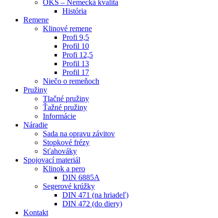
OKS – Nemecká kvalita
História
Remene
Klinové remene
Profi 9,5
Profil 10
Profi 12,5
Profil 13
Profil 17
Niečo o remeňoch
Pružiny
Tlačné pružiny
Ťažné pružiny
Informácie
Náradie
Sada na opravu závitov
Stopkové frézy
Sťahováky
Spojovací materiál
Klinok a pero
DIN 6885A
Segerové krúžky
DIN 471 (na hriadeľ)
DIN 472 (do diery)
Kontakt