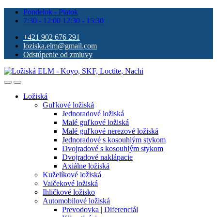
Pondelok - Piatok
7:30 - 12:00 12:30 - 15:30
+421 902 676 291
loziska.elm@gmail.com
Odstúpenie od zmluvy
Ložiská
Guľkové ložiská
Jednoradové ložiská
Malé guľkové ložiská
Malé guľkové nerezové ložiská
Jednoradové s kosouhlým stykom
Dvojradové s kosouhlým stykom
Dvojradové naklápacie
Axiálne ložiská
Kuželíkové ložiská
Valčekové ložiská
Ihličkové ložisko
Automobilové ložiská
Prevodovka | Diferenciál