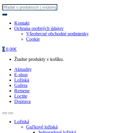
Search
for:
Kontakt
Ochrana osobných údajov
Všeobecné obchodné podmienky
Cookie
0
0,00
€
Žiadne produkty v košíku.
Aktuality
E-shop
Ložiská
Gufera
Remene
Loctite
Doprava
Ložiská
Guľkové ložiská
Jednoradové ložiská