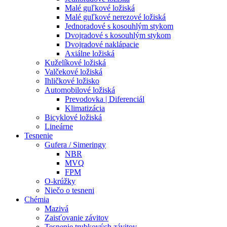
Malé guľkové ložiská
Malé guľkové nerezové ložiská
Jednoradové s kosouhlým stykom
Dvojradové s kosouhlým stykom
Dvojradové naklápacie
Axiálne ložiská
Kuželíkové ložiská
Valčekové ložiská
Ihličkové ložisko
Automobilové ložiská
Prevodovka | Diferenciál
Klimatizácia
Bicyklové ložiská
Lineárne
Tesnenie
Gufera / Simeringy
NBR
MVQ
FPM
O-krúžky
Niečo o tesneni
Chémia
Mazivá
Zaisťovanie závitov
Tesnenie trubkových závitov