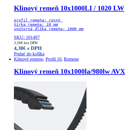
Klinový remeň 10x1000LI / 1020 LW
profil remeňa: 
rovný 
šírka remeňa: 
10 mm
vnútorná dĺžka remeňa: 
1000 mm
SKU: 101497
3,50
€
bez DPH
4,30
€
s DPH
Pridať do košíka
Klinové remene
,
Profil 10
,
Remene
Klinový remeň 10x1000la/980lw AVX