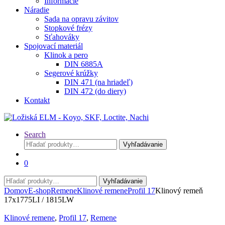
Informácie
Náradie
Sada na opravu závitov
Stopkové frézy
Sťahováky
Spojovací materiál
Klinok a pero
DIN 6885A
Segerové krúžky
DIN 471 (na hriadeľ)
DIN 472 (do diery)
Kontakt
Search
Hľadať:
Vyhľadávanie
0
Hľadať:
Vyhľadávanie
Domov
E-shop
Remene
Klinové remene
Profil 17
Klinový remeň
17x1775LI / 1815LW
Klinové remene
,
Profil 17
,
Remene