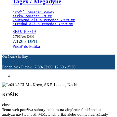
Tagex / Megadyne
profil remeňa: 
rovný
šírka remeňa: 
10 mm
vnútorná dĺžka remeňa: 
1030 mm
stredná dĺžka remeňa:
 1050 mm
SKU: 108819
5,79
€
bez DPH
7,12
€
s DPH
Pridať do košíka
Otváracie hodiny
Pondelok - Piatok | 7:30-12:00 |12:30 -15:30
KOŠÍK
close
Tento web používa súbory cookies na zlepšenie funkčnosti a
analýzu návštevnosti. Môžete ich prijať alebo odmietnuť. Zásady