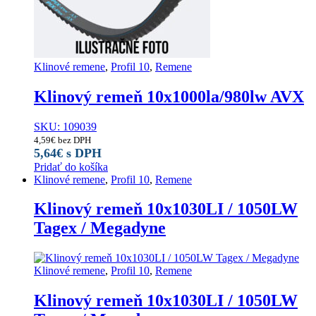
Klinové remene
,
Profil 10
,
Remene
Klinový remeň 10x1000la/980lw AVX
SKU: 109039
4,59
€
bez DPH
5,64
€
s DPH
Pridať do košíka
Klinové remene
,
Profil 10
,
Remene
Klinový remeň 10x1030LI / 1050LW
Tagex / Megadyne
Klinové remene
,
Profil 10
,
Remene
Klinový remeň 10x1030LI / 1050LW