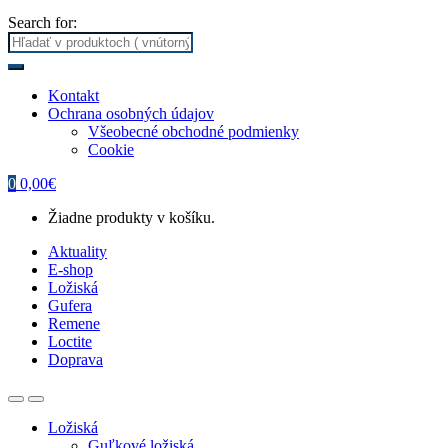
Search for:
Kontakt
Ochrana osobných údajov
Všeobecné obchodné podmienky
Cookie
0
0,00
€
Žiadne produkty v košíku.
Aktuality
E-shop
Ložiská
Gufera
Remene
Loctite
Doprava
Ložiská
Guľkové ložiská