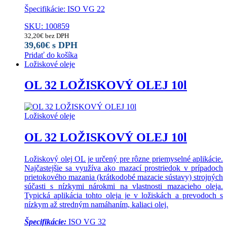
Špecifikácie: ISO VG 22
SKU: 100859
32,20
€
bez DPH
39,60
€
s DPH
Pridať do košíka
Ložiskové oleje
OL 32 LOŽISKOVÝ OLEJ 10l
Ložiskové oleje
OL 32 LOŽISKOVÝ OLEJ 10l
Ložiskový olej OL je určený pre rôzne priemyselné aplikácie.
Najčastejšie sa využíva ako mazací prostriedok v prípadoch
prietokového mazania (krátkodobé mazacie sústavy) strojných
súčasti s nízkymi nárokmi na vlastnosti mazacieho oleja.
Typická aplikácia tohto oleja je v ložiskách a prevodoch s
nízkym až stredným namáhaním, kaliaci olej.
Špecifikácie:
ISO VG 32