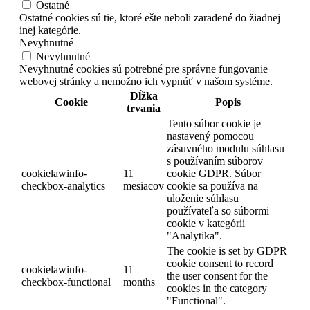
Ostatné
Ostatné cookies sú tie, ktoré ešte neboli zaradené do žiadnej
inej kategórie.
Nevyhnutné
Nevyhnutné
Nevyhnutné cookies sú potrebné pre správne fungovanie
webovej stránky a nemožno ich vypnúť v našom systéme.
Dĺžka
Cookie
Popis
trvania
Tento súbor cookie je
nastavený pomocou
zásuvného modulu súhlasu
s používaním súborov
cookielawinfo-
11
cookie GDPR. Súbor
checkbox-analytics
mesiacov
cookie sa používa na
uloženie súhlasu
používateľa so súbormi
cookie v kategórii
"Analytika".
The cookie is set by GDPR
cookie consent to record
cookielawinfo-
11
the user consent for the
checkbox-functional
months
cookies in the category
"Functional".