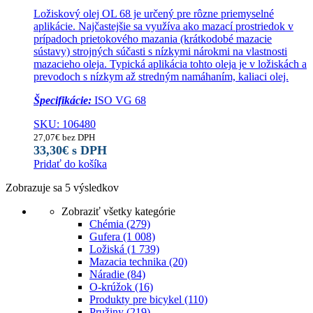
Ložiskový olej OL 68 je určený pre rôzne priemyselné
aplikácie. Najčastejšie sa využíva ako mazací prostriedok v
prípadoch prietokového mazania (krátkodobé mazacie
sústavy) strojných súčasti s nízkymi nárokmi na vlastnosti
mazacieho oleja. Typická aplikácia tohto oleja je v ložiskách a
prevodoch s nízkym až stredným namáhaním, kaliaci olej.
Špecifikácie:
ISO VG 68
SKU: 106480
27,07
€
bez DPH
33,30
€
s DPH
Pridať do košíka
Zobrazuje sa 5 výsledkov
Zobraziť všetky kategórie
Chémia
(279)
Gufera
(1 008)
Ložiská
(1 739)
Mazacia technika
(20)
Náradie
(84)
O-krúžok
(16)
Produkty pre bicykel
(110)
Pružiny
(219)