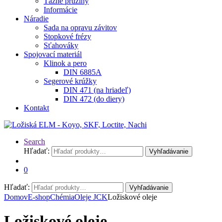
Ťažné pružiny
Informácie
Náradie
Sada na opravu závitov
Stopkové frézy
Sťahováky
Spojovací materiál
Klinok a pero
DIN 6885A
Segerové krúžky
DIN 471 (na hriadeľ)
DIN 472 (do diery)
Kontakt
Search
Hľadať:
Vyhľadávanie
0
Hľadať:
Vyhľadávanie
Domov
E-shop
Chémia
Oleje JCK
Ložiskové oleje
Ložiskové oleje