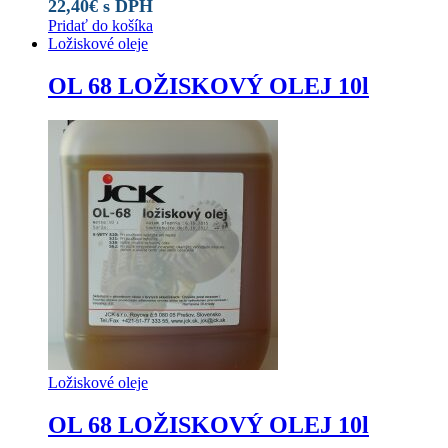
22,40
€
s DPH
Pridať do košíka
Ložiskové oleje
OL 68 LOŽISKOVÝ OLEJ 10l
Ložiskové oleje
OL 68 LOŽISKOVÝ OLEJ 10l