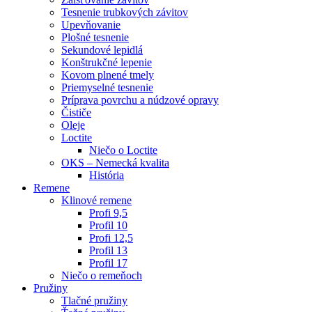
Tesnenie trubkových závitov
Upevňovanie
Plošné tesnenie
Sekundové lepidlá
Konštrukčné lepenie
Kovom plnené tmely
Priemyselné tesnenie
Príprava povrchu a núdzové opravy
Čističe
Oleje
Loctite
Niečo o Loctite
OKS – Nemecká kvalita
História
Remene
Klinové remene
Profi 9,5
Profil 10
Profi 12,5
Profil 13
Profil 17
Niečo o remeňoch
Pružiny
Tlačné pružiny