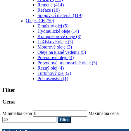
Remene
(414)
Reťaze
(10)
Spojovací materiál
(119)
Oleje JCK
(50)
Emulzný olej
(5)
Hydraulické oleje
(14)
Kompresorové oleje
(3)
Ložiskové oleje
(5)
Motorové oleje
(3)
Oleje na klzné vedenia
(5)
Prevodové oleje
(3)
Prevodové priemyselné oleje
(5)
Rezný olej
(4)
Turbínový olej
(2)
Prislušenstvo
(1)
Filter
Cena
Minimálna cena
Maximálna cena
Filter