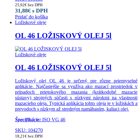
25,92
€
bez DPH
31,88
€
s DPH
Pridať do košíka
Ložiskové oleje
OL 46 LOŽISKOVÝ OLEJ 5l
Ložiskové oleje
OL 46 LOŽISKOVÝ OLEJ 5l
Ložiskový olej OL 46 je určený pre rôzne priemyselné
aplikácie. Najčastejšie sa využíva ako mazací prostriedok v
prípadoch prietokového mazania (krátkodobé mazacie
sústavy) strojných súčasti s nízkymi nárokmi na vlastnosti
mazacieho oleja. Typická aplikácia tohto oleja je v ložiskách a
prevodoch s nízkym až stredným namáhaním, kaliaci olej.
Špecifikácie:
ISO VG 46
SKU: 104270
18,21
€
bez DPH