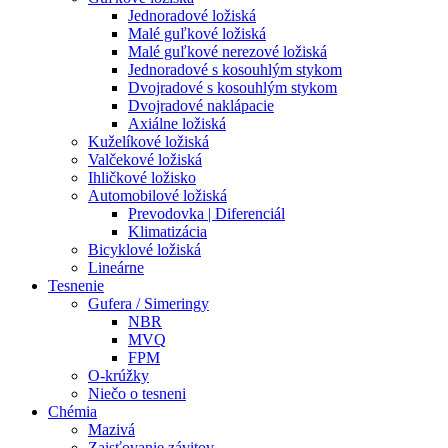
Jednoradové ložiská
Malé guľkové ložiská
Malé guľkové nerezové ložiská
Jednoradové s kosouhlým stykom
Dvojradové s kosouhlým stykom
Dvojradové naklápacie
Axiálne ložiská
Kuželíkové ložiská
Valčekové ložiská
Ihličkové ložisko
Automobilové ložiská
Prevodovka | Diferenciál
Klimatizácia
Bicyklové ložiská
Lineárne
Tesnenie
Gufera / Simeringy
NBR
MVQ
FPM
O-krúžky
Niečo o tesneni
Chémia
Mazivá
Zaisťovanie závitov