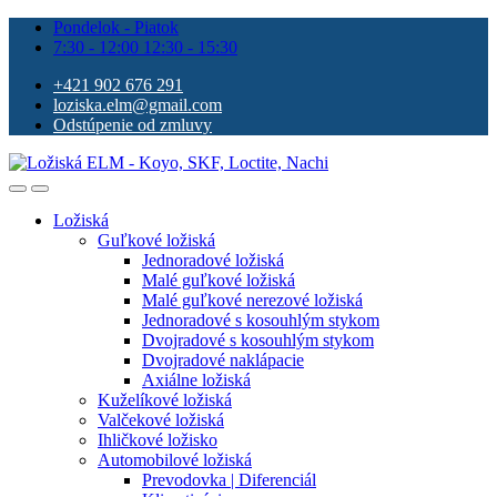
Pondelok - Piatok
7:30 - 12:00 12:30 - 15:30
+421 902 676 291
loziska.elm@gmail.com
Odstúpenie od zmluvy
Ložiská
Guľkové ložiská
Jednoradové ložiská
Malé guľkové ložiská
Malé guľkové nerezové ložiská
Jednoradové s kosouhlým stykom
Dvojradové s kosouhlým stykom
Dvojradové naklápacie
Axiálne ložiská
Kuželíkové ložiská
Valčekové ložiská
Ihličkové ložisko
Automobilové ložiská
Prevodovka | Diferenciál