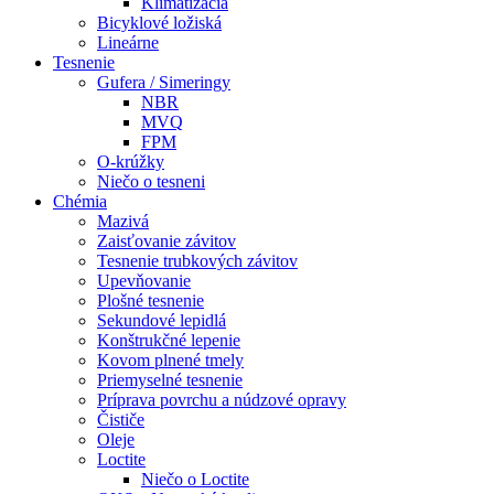
Klimatizácia
Bicyklové ložiská
Lineárne
Tesnenie
Gufera / Simeringy
NBR
MVQ
FPM
O-krúžky
Niečo o tesneni
Chémia
Mazivá
Zaisťovanie závitov
Tesnenie trubkových závitov
Upevňovanie
Plošné tesnenie
Sekundové lepidlá
Konštrukčné lepenie
Kovom plnené tmely
Priemyselné tesnenie
Príprava povrchu a núdzové opravy
Čističe
Oleje
Loctite
Niečo o Loctite