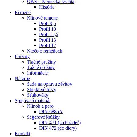
OKS – Nemecká kvalita
História
Remene
Klinové remene
Profi 9,5
Profil 10
Profi 12,5
Profil 13
Profil 17
Niečo o remeňoch
Pružiny
Tlačné pružiny
Ťažné pružiny
Informácie
Náradie
Sada na opravu závitov
Stopkové frézy
Sťahováky
Spojovací materiál
Klinok a pero
DIN 6885A
Segerové krúžky
DIN 471 (na hriadeľ)
DIN 472 (do diery)
Kontakt