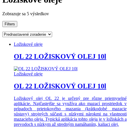
Zobrazuje sa 5 výsledkov
Filters
Ložiskové oleje
OL 22 LOŽISKOVÝ OLEJ 10l
Ložiskové oleje
OL 22 LOŽISKOVÝ OLEJ 10l
Ložiskový olej OL 22 je určený pre rôzne priemyselné
aplikácie. Najčastejšie sa využíva ako mazací prostriedok v
prípadoch prietokového mazania (krátkodobé mazacie
sústavy) strojných súčasti s nízkymi nárokmi na vlastnosti
mazacieho oleja. Typická aplikácia tohto oleja je v ložiskách a
prevodoch s nízkym až stredným namáhaním, kaliaci olej.