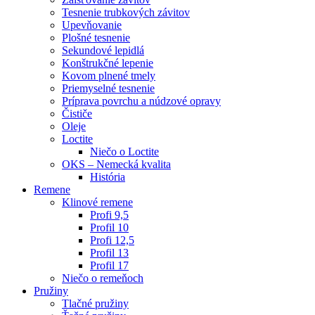
Tesnenie trubkových závitov
Upevňovanie
Plošné tesnenie
Sekundové lepidlá
Konštrukčné lepenie
Kovom plnené tmely
Priemyselné tesnenie
Príprava povrchu a núdzové opravy
Čističe
Oleje
Loctite
Niečo o Loctite
OKS – Nemecká kvalita
História
Remene
Klinové remene
Profi 9,5
Profil 10
Profi 12,5
Profil 13
Profil 17
Niečo o remeňoch
Pružiny
Tlačné pružiny