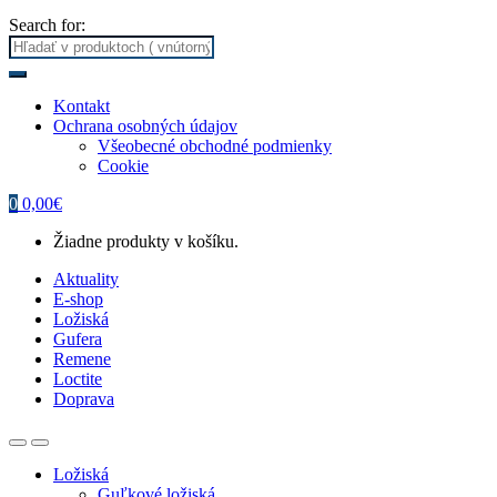
Search for:
Kontakt
Ochrana osobných údajov
Všeobecné obchodné podmienky
Cookie
0
0,00
€
Žiadne produkty v košíku.
Aktuality
E-shop
Ložiská
Gufera
Remene
Loctite
Doprava
Ložiská
Guľkové ložiská