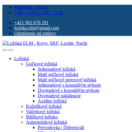
Pondelok - Piatok
7:30 - 12:00 12:30 - 15:30
+421 902 676 291
loziska.elm@gmail.com
Odstúpenie od zmluvy
Ložiská
Guľkové ložiská
Jednoradové ložiská
Malé guľkové ložiská
Malé guľkové nerezové ložiská
Jednoradové s kosouhlým stykom
Dvojradové s kosouhlým stykom
Dvojradové naklápacie
Axiálne ložiská
Kuželíkové ložiská
Valčekové ložiská
Ihličkové ložisko
Automobilové ložiská
Prevodovka | Diferenciál