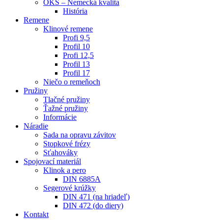
OKS – Nemecká kvalita
História
Remene
Klinové remene
Profi 9,5
Profil 10
Profi 12,5
Profil 13
Profil 17
Niečo o remeňoch
Pružiny
Tlačné pružiny
Ťažné pružiny
Informácie
Náradie
Sada na opravu závitov
Stopkové frézy
Sťahováky
Spojovací materiál
Klinok a pero
DIN 6885A
Segerové krúžky
DIN 471 (na hriadeľ)
DIN 472 (do diery)
Kontakt