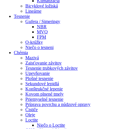
Klimatizácia
Bicyklové ložiská
Lineárne
Tesnenie
Gufera / Simeringy
NBR
MVQ
FPM
O-krúžky
Niečo o tesneni
Chémia
Mazivá
Zaisťovanie závitov
Tesnenie trubkových závitov
Upevňovanie
Plošné tesnenie
Sekundové lepidlá
Konštrukčné lepenie
Kovom plnené tmely
Priemyselné tesnenie
Príprava povrchu a núdzové opravy
Čističe
Oleje
Loctite
Niečo o Loctite