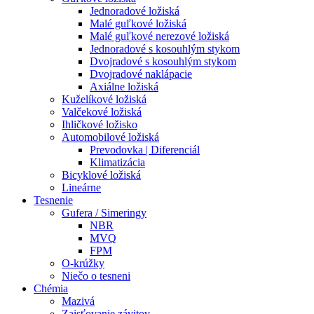
Jednoradové ložiská
Malé guľkové ložiská
Malé guľkové nerezové ložiská
Jednoradové s kosouhlým stykom
Dvojradové s kosouhlým stykom
Dvojradové naklápacie
Axiálne ložiská
Kuželíkové ložiská
Valčekové ložiská
Ihličkové ložisko
Automobilové ložiská
Prevodovka | Diferenciál
Klimatizácia
Bicyklové ložiská
Lineárne
Tesnenie
Gufera / Simeringy
NBR
MVQ
FPM
O-krúžky
Niečo o tesneni
Chémia
Mazivá
Zaisťovanie závitov