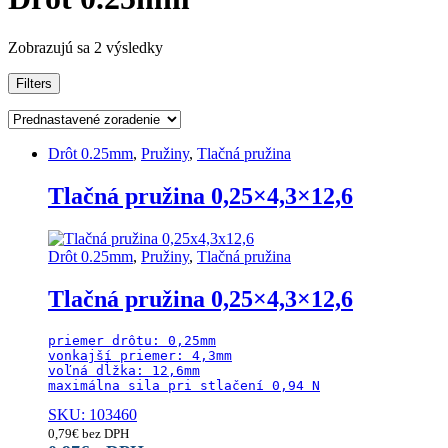
Zobrazujú sa 2 výsledky
Filters
Drôt 0.25mm
,
Pružiny
,
Tlačná pružina
Tlačná pružina 0,25×4,3×12,6
Drôt 0.25mm
,
Pružiny
,
Tlačná pružina
Tlačná pružina 0,25×4,3×12,6
priemer drôtu: 0,25mm

vonkajší priemer: 4,3mm

voľná dĺžka: 12,6mm

maximálna sila pri stlačení 0,94 N
SKU: 103460
0,79
€
bez DPH