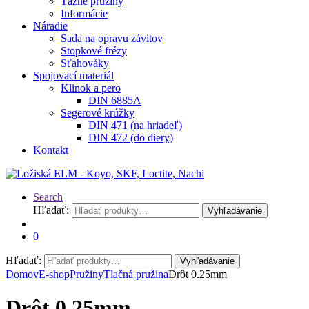
Ťažné pružiny
Informácie
Náradie
Sada na opravu závitov
Stopkové frézy
Sťahováky
Spojovací materiál
Klinok a pero
DIN 6885A
Segerové krúžky
DIN 471 (na hriadeľ)
DIN 472 (do diery)
Kontakt
Search
Hľadať:
Vyhľadávanie
0
Hľadať:
Vyhľadávanie
Domov
E-shop
Pružiny
Tlačná pružina
Drôt 0.25mm
Drôt 0.25mm