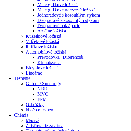
Malé guľkové ložiská
Malé guľkové nerezové ložiská
Jednoradové s kosouhlým stykom
Dvojradové s kosouhlým stykom
Dvojradové naklápacie
Axiálne ložiská
Kuželíkové ložiská
Valčekové ložiská
Ihličkové ložisko
Automobilové ložiská
Prevodovka | Diferenciál
Klimatizácia
Bicyklové ložiská
Lineárne
Tesnenie
Gufera / Simeringy
NBR
MVQ
FPM
O-krúžky
Niečo o tesneni
Chémia
Mazivá
Zaisťovanie závitov
Tesnenie trubkových závitov