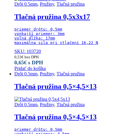
Drôt 0.5mm
,
Pružiny
,
Tlačná pružina
Tlačná pružina 0,5x3x17
priemer drôtu: 0,5mm

vonkajší priemer: 3mm

voľná dĺžka: 17mm

maximálna sila pri stlačení 16,22 N
SKU: 103720
0,53
€
bez DPH
0,65
€
s DPH
Pridať do košíka
Drôt 0.5mm
,
Pružiny
,
Tlačná pružina
Tlačná pružina 0,5×4,5×13
Drôt 0.5mm
,
Pružiny
,
Tlačná pružina
Tlačná pružina 0,5×4,5×13
priemer drôtu: 0,5mm

vonkajší priemer: 4,5mm
