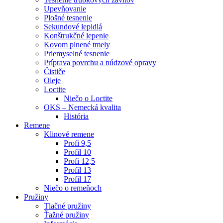
Upevňovanie
Plošné tesnenie
Sekundové lepidlá
Konštrukčné lepenie
Kovom plnené tmely
Priemyselné tesnenie
Príprava povrchu a núdzové opravy
Čističe
Oleje
Loctite
Niečo o Loctite
OKS – Nemecká kvalita
História
Remene
Klinové remene
Profi 9,5
Profil 10
Profi 12,5
Profil 13
Profil 17
Niečo o remeňoch
Pružiny
Tlačné pružiny
Ťažné pružiny