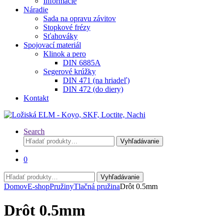
Informácie
Náradie
Sada na opravu závitov
Stopkové frézy
Sťahováky
Spojovací materiál
Klinok a pero
DIN 6885A
Segerové krúžky
DIN 471 (na hriadeľ)
DIN 472 (do diery)
Kontakt
Search
Hľadať:
Vyhľadávanie
0
Hľadať:
Vyhľadávanie
Domov
E-shop
Pružiny
Tlačná pružina
Drôt 0.5mm
Drôt 0.5mm