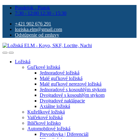
Pondelok - Piatok
7:30 - 12:00 12:30 - 15:30
+421 902 676 291
loziska.elm@gmail.com
Odstúpenie od zmluvy
Ložiská
Guľkové ložiská
Jednoradové ložiská
Malé guľkové ložiská
Malé guľkové nerezové ložiská
Jednoradové s kosouhlým stykom
Dvojradové s kosouhlým stykom
Dvojradové naklápacie
Axiálne ložiská
Kuželíkové ložiská
Valčekové ložiská
Ihličkové ložisko
Automobilové ložiská
Prevodovka | Diferenciál