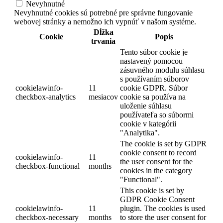
Nevyhnutné
Nevyhnutné cookies sú potrebné pre správne fungovanie
webovej stránky a nemožno ich vypnúť v našom systéme.
Dĺžka
Cookie
Popis
trvania
Tento súbor cookie je
nastavený pomocou
zásuvného modulu súhlasu
s používaním súborov
cookielawinfo-
11
cookie GDPR. Súbor
checkbox-analytics
mesiacov
cookie sa používa na
uloženie súhlasu
používateľa so súbormi
cookie v kategórii
"Analytika".
The cookie is set by GDPR
cookie consent to record
cookielawinfo-
11
the user consent for the
checkbox-functional
months
cookies in the category
"Functional".
This cookie is set by
GDPR Cookie Consent
cookielawinfo-
11
plugin. The cookies is used
checkbox-necessary
months
to store the user consent for