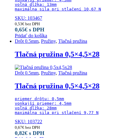
voľná dĺžka: 13mm

maximálna sila pri stlačení 10,67 N
SKU: 103467
0,53
€
bez DPH
0,65
€
s DPH
Pridať do košíka
Drôt 0.5mm
,
Pružiny
,
Tlačná pružina
Tlačná pružina 0,5×4,5×28
Drôt 0.5mm
,
Pružiny
,
Tlačná pružina
Tlačná pružina 0,5×4,5×28
priemer drôtu: 0,5mm

vonkajší priemer: 4,5mm

voľná dĺžka: 28mm

maximálna sila pri stlačení 9,77 N
SKU: 103722
0,67
€
bez DPH
0,82
€
s DPH