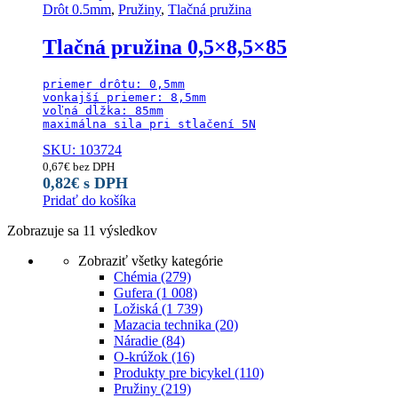
Drôt 0.5mm
,
Pružiny
,
Tlačná pružina
Tlačná pružina 0,5×8,5×85
priemer drôtu: 0,5mm

vonkajší priemer: 8,5mm

voľná dĺžka: 85mm

maximálna sila pri stlačení 5N
SKU: 103724
0,67
€
bez DPH
0,82
€
s DPH
Pridať do košíka
Zobrazuje sa 11 výsledkov
Zobraziť všetky kategórie
Chémia
(279)
Gufera
(1 008)
Ložiská
(1 739)
Mazacia technika
(20)
Náradie
(84)
O-krúžok
(16)
Produkty pre bicykel
(110)
Pružiny
(219)