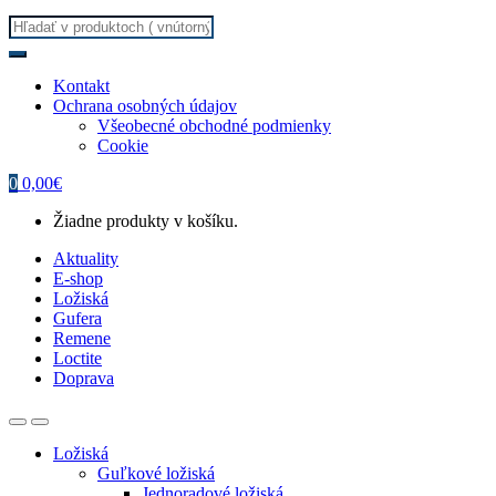
Search
for:
Kontakt
Ochrana osobných údajov
Všeobecné obchodné podmienky
Cookie
0
0,00
€
Žiadne produkty v košíku.
Aktuality
E-shop
Ložiská
Gufera
Remene
Loctite
Doprava
Ložiská
Guľkové ložiská
Jednoradové ložiská