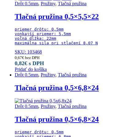
Drôt 0.5mm
,
Pružiny
,
Tlačná pružina
Tlačná pružina 0,5×5,5×22
priemer drôtu: 0,5mm

vonkajší priemer: 5,5mm

voľná dĺžka: 22mm

maximálna sila pri stlačení 8,07 N
SKU: 103468
0,67
€
bez DPH
0,82
€
s DPH
Pridať do košíka
Drôt 0.5mm
,
Pružiny
,
Tlačná pružina
Tlačná pružina 0,5×6,8×24
Drôt 0.5mm
,
Pružiny
,
Tlačná pružina
Tlačná pružina 0,5×6,8×24
priemer drôtu: 0,5mm

vonkajší priemer: 6,8mm
