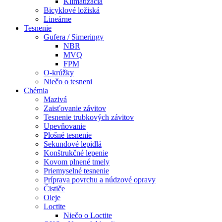
Klimatizácia
Bicyklové ložiská
Lineárne
Tesnenie
Gufera / Simeringy
NBR
MVQ
FPM
O-krúžky
Niečo o tesneni
Chémia
Mazivá
Zaisťovanie závitov
Tesnenie trubkových závitov
Upevňovanie
Plošné tesnenie
Sekundové lepidlá
Konštrukčné lepenie
Kovom plnené tmely
Priemyselné tesnenie
Príprava povrchu a núdzové opravy
Čističe
Oleje
Loctite
Niečo o Loctite