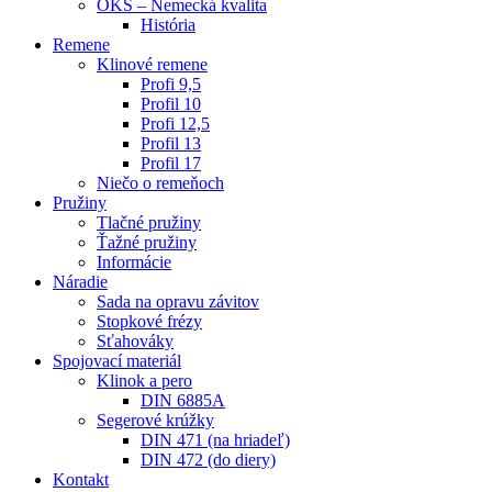
OKS – Nemecká kvalita
História
Remene
Klinové remene
Profi 9,5
Profil 10
Profi 12,5
Profil 13
Profil 17
Niečo o remeňoch
Pružiny
Tlačné pružiny
Ťažné pružiny
Informácie
Náradie
Sada na opravu závitov
Stopkové frézy
Sťahováky
Spojovací materiál
Klinok a pero
DIN 6885A
Segerové krúžky
DIN 471 (na hriadeľ)
DIN 472 (do diery)
Kontakt