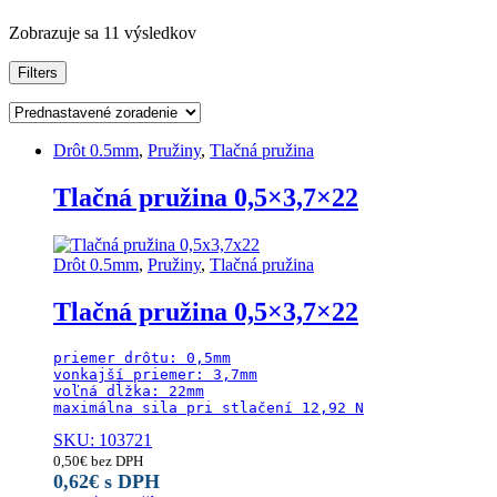
Zobrazuje sa 11 výsledkov
Filters
Drôt 0.5mm
,
Pružiny
,
Tlačná pružina
Tlačná pružina 0,5×3,7×22
Drôt 0.5mm
,
Pružiny
,
Tlačná pružina
Tlačná pružina 0,5×3,7×22
priemer drôtu: 0,5mm

vonkajší priemer: 3,7mm

voľná dĺžka: 22mm

maximálna sila pri stlačení 12,92 N
SKU: 103721
0,50
€
bez DPH
0,62
€
s DPH