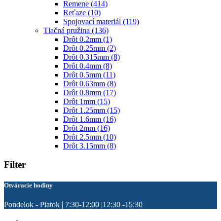
Remene
(414)
Reťaze
(10)
Spojovací materiál
(119)
Tlačná pružina
(136)
Drôt 0.2mm
(1)
Drôt 0.25mm
(2)
Drôt 0.315mm
(8)
Drôt 0.4mm
(8)
Drôt 0.5mm
(11)
Drôt 0.63mm
(8)
Drôt 0.8mm
(17)
Drôt 1mm
(15)
Drôt 1.25mm
(15)
Drôt 1.6mm
(16)
Drôt 2mm
(16)
Drôt 2.5mm
(10)
Drôt 3.15mm
(8)
Filter
Otváracie hodiny
Pondelok - Piatok | 7:30-12:00 |12:30 -15:30