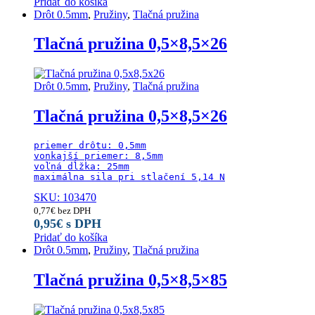
Pridať do košíka
Drôt 0.5mm
,
Pružiny
,
Tlačná pružina
Tlačná pružina 0,5×8,5×26
Drôt 0.5mm
,
Pružiny
,
Tlačná pružina
Tlačná pružina 0,5×8,5×26
priemer drôtu: 0,5mm

vonkajší priemer: 8,5mm

voľná dĺžka: 25mm

maximálna sila pri stlačení 5,14 N
SKU: 103470
0,77
€
bez DPH
0,95
€
s DPH
Pridať do košíka
Drôt 0.5mm
,
Pružiny
,
Tlačná pružina
Tlačná pružina 0,5×8,5×85