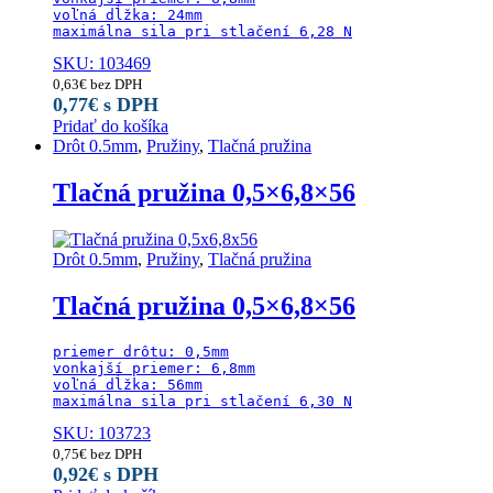
voľná dĺžka: 24mm

maximálna sila pri stlačení 6,28 N
SKU: 103469
0,63
€
bez DPH
0,77
€
s DPH
Pridať do košíka
Drôt 0.5mm
,
Pružiny
,
Tlačná pružina
Tlačná pružina 0,5×6,8×56
Drôt 0.5mm
,
Pružiny
,
Tlačná pružina
Tlačná pružina 0,5×6,8×56
priemer drôtu: 0,5mm

vonkajší priemer: 6,8mm

voľná dĺžka: 56mm

maximálna sila pri stlačení 6,30 N
SKU: 103723
0,75
€
bez DPH
0,92
€
s DPH