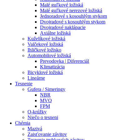
Malé guľkové ložiská
Malé guľkové nerezové ložiská
Jednoradové s kosouhlým stykom
Dvojradové s kosouhlým stykom
Dvojradové naklápacie
Axiálne ložiská
Kuželíkové ložiská
Valčekové ložiská
Ihličkové ložisko
Automobilové ložiská
Prevodovka | Diferenciál
Klimatizácia
Bicyklové ložiská
Lineárne
Tesnenie
Gufera / Simeringy
NBR
MVQ
FPM
O-krúžky
Niečo o tesneni
Chémia
Mazivá
Zaisťovanie závitov
Tesnenie trubkových závitov