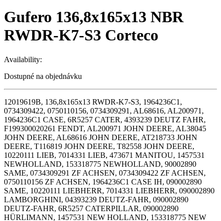
Gufero 136,8x165x13 NBR
RWDR-K7-S3 Corteco
Availability:
Dostupné na objednávku
12019619B, 136,8x165x13 RWDR-K7-S3, 1964236C1,
0734309422, 0750110156, 0734309291, AL68616, AL200971,
1964236C1 CASE, 6R5257 CATER, 4393239 DEUTZ FAHR,
F199300020261 FENDT, AL200971 JOHN DEERE, AL38045
JOHN DEERE, AL68616 JOHN DEERE, AT218733 JOHN
DEERE, T116819 JOHN DEERE, T82558 JOHN DEERE,
10220111 LIEB, 7014331 LIEB, 473671 MANITOU, 1457531
NEWHOLLAND, 153318775 NEWHOLLAND, 90002890
SAME, 0734309291 ZF ACHSEN, 0734309422 ZF ACHSEN,
0750110156 ZF ACHSEN, 1964236C1 CASE IH, 090002890
SAME, 10220111 LIEBHERR, 7014331 LIEBHERR, 090002890
LAMBORGHINI, 04393239 DEUTZ-FAHR, 090002890
DEUTZ-FAHR, 6R5257 CATERPILLAR, 090002890
HÜRLIMANN, 1457531 NEW HOLLAND, 153318775 NEW