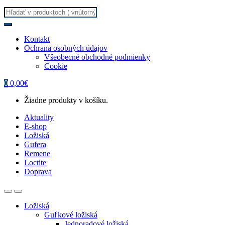
Search
for:
Kontakt
Ochrana osobných údajov
Všeobecné obchodné podmienky
Cookie
0
0,00
€
Žiadne produkty v košíku.
Aktuality
E-shop
Ložiská
Gufera
Remene
Loctite
Doprava
Ložiská
Guľkové ložiská
Jednoradové ložiská