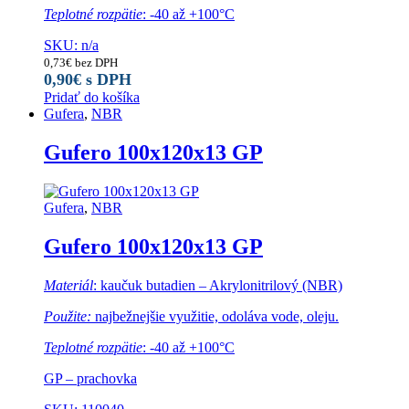
Teplotné rozpätie
: -40 až +100°C
SKU: n/a
0,73
€
bez DPH
0,90
€
s DPH
Pridať do košíka
Gufera
,
NBR
Gufero 100x120x13 GP
Gufera
,
NBR
Gufero 100x120x13 GP
Materiál
: kaučuk butadien – Akrylonitrilový (NBR)
Použite:
najbežnejšie využitie, odoláva vode, oleju.
Teplotné rozpätie
: -40 až +100°C
GP – prachovka