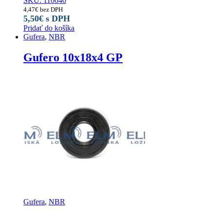
SKU: 110040
4,47
€
bez DPH
5,50
€
s DPH
Pridať do košíka
Gufera
,
NBR
Gufero 10x18x4 GP
Gufera
,
NBR