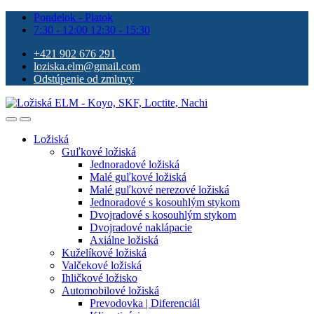
Pondelok - Piatok
7:30 - 12:00 12:30 - 15:30
+421 902 676 291
loziska.elm@gmail.com
Odstúpenie od zmluvy
Ložiská
Guľkové ložiská
Jednoradové ložiská
Malé guľkové ložiská
Malé guľkové nerezové ložiská
Jednoradové s kosouhlým stykom
Dvojradové s kosouhlým stykom
Dvojradové naklápacie
Axiálne ložiská
Kuželíkové ložiská
Valčekové ložiská
Ihličkové ložisko
Automobilové ložiská
Prevodovka | Diferenciál