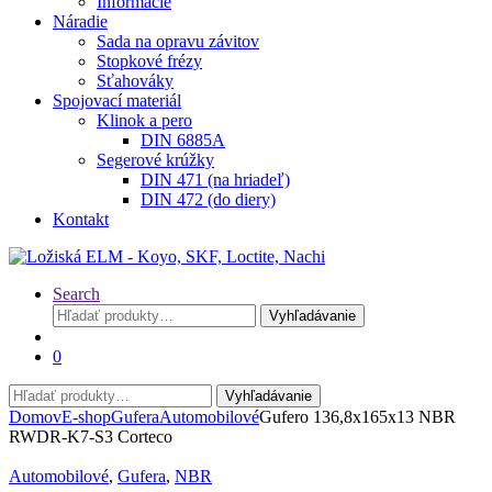
Informácie
Náradie
Sada na opravu závitov
Stopkové frézy
Sťahováky
Spojovací materiál
Klinok a pero
DIN 6885A
Segerové krúžky
DIN 471 (na hriadeľ)
DIN 472 (do diery)
Kontakt
Search
Hľadať:
Vyhľadávanie
0
Hľadať:
Vyhľadávanie
Domov
E-shop
Gufera
Automobilové
Gufero 136,8x165x13 NBR
RWDR-K7-S3 Corteco
Automobilové
,
Gufera
,
NBR