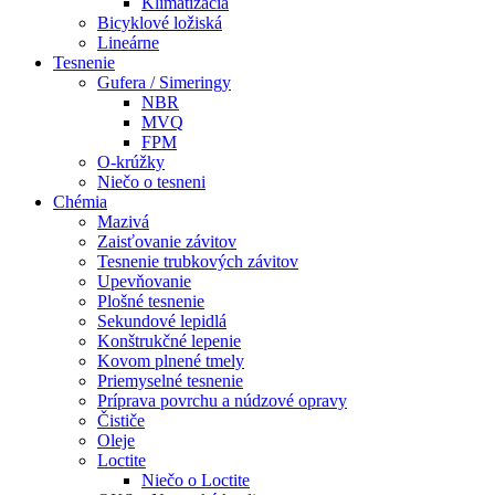
Klimatizácia
Bicyklové ložiská
Lineárne
Tesnenie
Gufera / Simeringy
NBR
MVQ
FPM
O-krúžky
Niečo o tesneni
Chémia
Mazivá
Zaisťovanie závitov
Tesnenie trubkových závitov
Upevňovanie
Plošné tesnenie
Sekundové lepidlá
Konštrukčné lepenie
Kovom plnené tmely
Priemyselné tesnenie
Príprava povrchu a núdzové opravy
Čističe
Oleje
Loctite
Niečo o Loctite