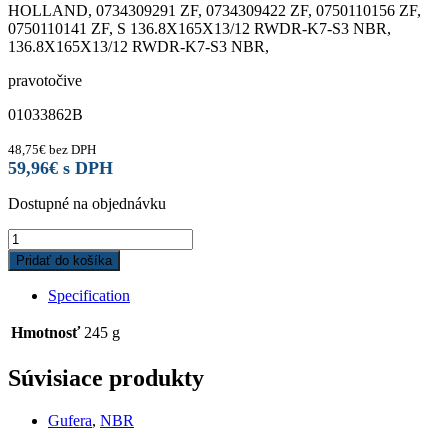
HOLLAND, 0734309291 ZF, 0734309422 ZF, 0750110156 ZF,
0750110141 ZF, S 136.8X165X13/12 RWDR-K7-S3 NBR,
136.8X165X13/12 RWDR-K7-S3 NBR,
pravotočive
01033862B
48,75
€
bez DPH
59,96
€
s DPH
Dostupné na objednávku
Gufero
136,8x165x13
Pridať do košíka
NBR
RWDR-
Specification
K7-
S3
Hmotnosť
245 g
Corteco
quantity
Súvisiace produkty
Gufera
,
NBR