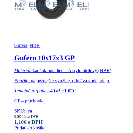
Gufera
,
NBR
Gufero 10x17x3 GP
Materiál
: kaučuk butadien – Akrylonitrilový (NBR)
Použite:
najbežnejšie využitie, odoláva vode, oleju.
Teplotné rozpätie
: -40 až +100°C
GP – prachovka
SKU: n/a
0,89
€
bez DPH
1,10
€
s DPH
Pridať do košíka