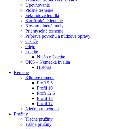
Upevňovanie
Plošné tesnenie
Sekundové lepidlá
Konštrukčné lepenie
Kovom plnené tmely
Priemyselné tesnenie
Príprava povrchu a núdzové opravy
Čističe
Oleje
Loctite
Niečo o Loctite
OKS – Nemecká kvalita
História
Remene
Klinové remene
Profi 9,5
Profil 10
Profi 12,5
Profil 13
Profil 17
Niečo o remeňoch
Pružiny
Tlačné pružiny
Ťažné pružiny