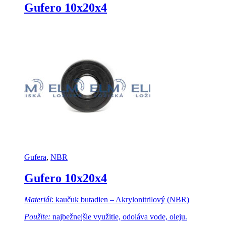
Gufero 10x20x4
Gufera
,
NBR
Gufero 10x20x4
Materiál
: kaučuk butadien – Akrylonitrilový (NBR)
Použite:
najbežnejšie využitie, odoláva vode, oleju.