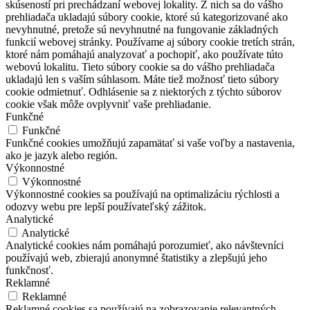
skúseností pri prechádzaní webovej lokality. Z nich sa do vášho
prehliadača ukladajú súbory cookie, ktoré sú kategorizované ako
nevyhnutné, pretože sú nevyhnutné na fungovanie základných
funkcií webovej stránky. Používame aj súbory cookie tretích strán,
ktoré nám pomáhajú analyzovať a pochopiť, ako používate túto
webovú lokalitu. Tieto súbory cookie sa do vášho prehliadača
ukladajú len s vaším súhlasom. Máte tiež možnosť tieto súbory
cookie odmietnuť. Odhlásenie sa z niektorých z týchto súborov
cookie však môže ovplyvniť vaše prehliadanie.
Funkčné
Funkčné
Funkčné cookies umožňujú zapamätať si vaše voľby a nastavenia,
ako je jazyk alebo región.
Výkonnostné
Výkonnostné
Výkonnostné cookies sa používajú na optimalizáciu rýchlosti a
odozvy webu pre lepší používateľský zážitok.
Analytické
Analytické
Analytické cookies nám pomáhajú porozumieť, ako návštevníci
používajú web, zbierajú anonymné štatistiky a zlepšujú jeho
funkčnosť.
Reklamné
Reklamné
Reklamné cookies sa používajú na zobrazovanie relevantných