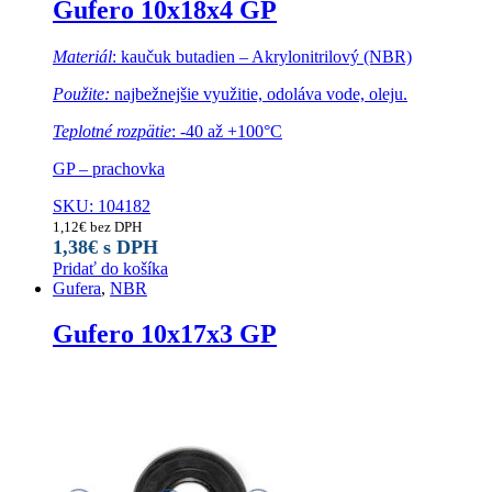
Gufero 10x18x4 GP
Materiál
: kaučuk butadien – Akrylonitrilový (NBR)
Použite:
najbežnejšie využitie, odoláva vode, oleju.
Teplotné rozpätie
: -40 až +100°C
GP – prachovka
SKU: 104182
1,12
€
bez DPH
1,38
€
s DPH
Pridať do košíka
Gufera
,
NBR
Gufero 10x17x3 GP