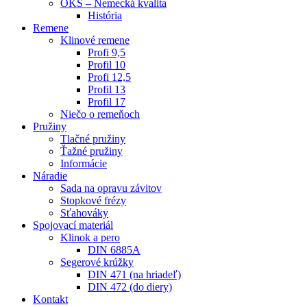
OKS – Nemecká kvalita
História
Remene
Klinové remene
Profi 9,5
Profil 10
Profi 12,5
Profil 13
Profil 17
Niečo o remeňoch
Pružiny
Tlačné pružiny
Ťažné pružiny
Informácie
Náradie
Sada na opravu závitov
Stopkové frézy
Sťahováky
Spojovací materiál
Klinok a pero
DIN 6885A
Segerové krúžky
DIN 471 (na hriadeľ)
DIN 472 (do diery)
Kontakt