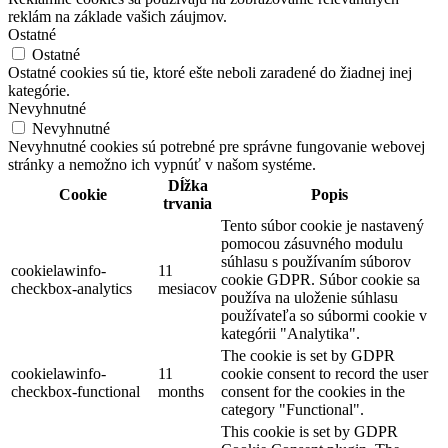
reklám na základe vašich záujmov.
Ostatné
Ostatné
Ostatné cookies sú tie, ktoré ešte neboli zaradené do žiadnej inej
kategórie.
Nevyhnutné
Nevyhnutné
Nevyhnutné cookies sú potrebné pre správne fungovanie webovej
stránky a nemožno ich vypnúť v našom systéme.
Dĺžka
Cookie
Popis
trvania
Tento súbor cookie je nastavený
pomocou zásuvného modulu
súhlasu s používaním súborov
cookielawinfo-
11
cookie GDPR. Súbor cookie sa
checkbox-analytics
mesiacov
používa na uloženie súhlasu
používateľa so súbormi cookie v
kategórii "Analytika".
The cookie is set by GDPR
cookielawinfo-
11
cookie consent to record the user
checkbox-functional
months
consent for the cookies in the
category "Functional".
This cookie is set by GDPR