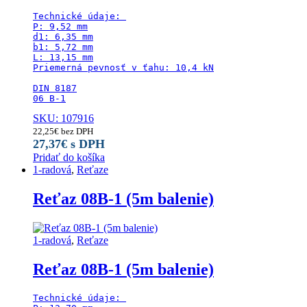
Technické údaje: 

P: 9,52 mm

d1: 6,35 mm

b1: 5,72 mm

L: 13,15 mm

Priemerná pevnosť v ťahu: 10,4 kN

DIN 8187

06 B-1
SKU: 107916
22,25
€
bez DPH
27,37
€
s DPH
Pridať do košíka
1-radová
,
Reťaze
Reťaz 08B-1 (5m balenie)
1-radová
,
Reťaze
Reťaz 08B-1 (5m balenie)
Technické údaje: 
