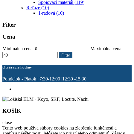
Spojovací materiál
(119)
Reťaze
(10)
1-radová
(10)
Filter
Cena
Minimálna cena
Maximálna cena
Filter
Otváracie hodiny
Pondelok - Piatok | 7:30-12:00 |12:30 -15:30
KOŠÍK
close
Tento web používa súbory cookies na zlepšenie funkčnosti a
analýzu návštevnosti. Môžete ich prijať alebo odmietnuť. Zásady