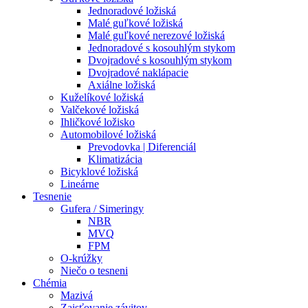
Jednoradové ložiská
Malé guľkové ložiská
Malé guľkové nerezové ložiská
Jednoradové s kosouhlým stykom
Dvojradové s kosouhlým stykom
Dvojradové naklápacie
Axiálne ložiská
Kuželíkové ložiská
Valčekové ložiská
Ihličkové ložisko
Automobilové ložiská
Prevodovka | Diferenciál
Klimatizácia
Bicyklové ložiská
Lineárne
Tesnenie
Gufera / Simeringy
NBR
MVQ
FPM
O-krúžky
Niečo o tesneni
Chémia
Mazivá
Zaisťovanie závitov