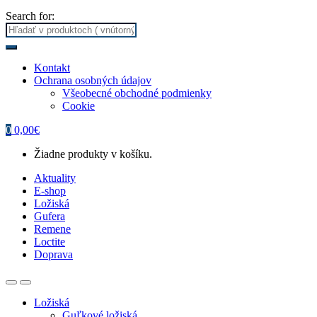
Search for:
Kontakt
Ochrana osobných údajov
Všeobecné obchodné podmienky
Cookie
0
0,00
€
Žiadne produkty v košíku.
Aktuality
E-shop
Ložiská
Gufera
Remene
Loctite
Doprava
Ložiská
Guľkové ložiská