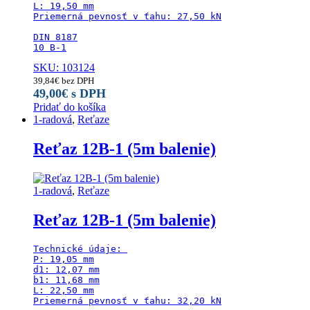
L: 19,50 mm

Priemerná pevnosť v ťahu: 27,50 kN

DIN 8187

10 B-1
SKU: 103124
39,84
€
bez DPH
49,00
€
s DPH
Pridať do košíka
1-radová
,
Reťaze
Reťaz 12B-1 (5m balenie)
1-radová
,
Reťaze
Reťaz 12B-1 (5m balenie)
Technické údaje: 

P: 19,05 mm

d1: 12,07 mm

b1: 11,68 mm

L: 22,50 mm

Priemerná pevnosť v ťahu: 32,20 kN
