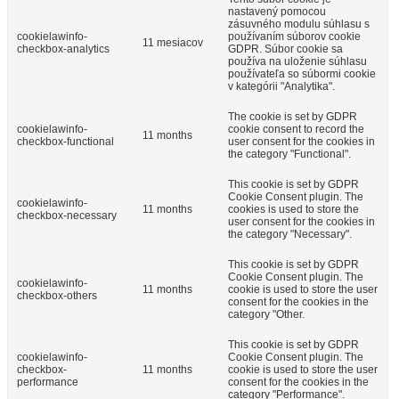
nastavený pomocou
zásuvného modulu súhlasu s
cookielawinfo-
používaním súborov cookie
11 mesiacov
checkbox-analytics
GDPR. Súbor cookie sa
používa na uloženie súhlasu
používateľa so súbormi cookie
v kategórii "Analytika".
The cookie is set by GDPR
cookielawinfo-
cookie consent to record the
11 months
checkbox-functional
user consent for the cookies in
the category "Functional".
This cookie is set by GDPR
Cookie Consent plugin. The
cookielawinfo-
11 months
cookies is used to store the
checkbox-necessary
user consent for the cookies in
the category "Necessary".
This cookie is set by GDPR
Cookie Consent plugin. The
cookielawinfo-
11 months
cookie is used to store the user
checkbox-others
consent for the cookies in the
category "Other.
This cookie is set by GDPR
cookielawinfo-
Cookie Consent plugin. The
checkbox-
11 months
cookie is used to store the user
performance
consent for the cookies in the
category "Performance".