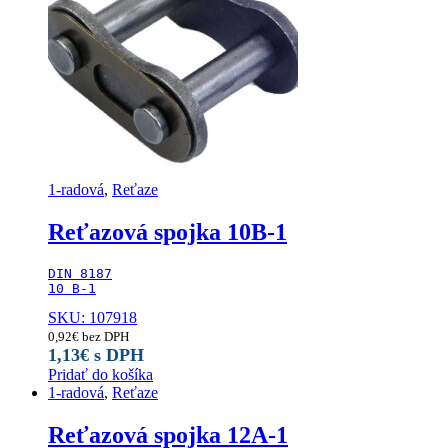
1-radová
,
Reťaze
Reťazová spojka 10B-1
DIN 8187

10 B-1
SKU: 107918
0,92
€
bez DPH
1,13
€
s DPH
Pridať do košíka
1-radová
,
Reťaze
Reťazová spojka 12A-1