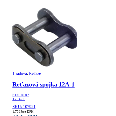
1-radová
,
Reťaze
Reťazová spojka 12A-1
DIN 8187

12 A-1
SKU: 107921
1,75
€
bez DPH