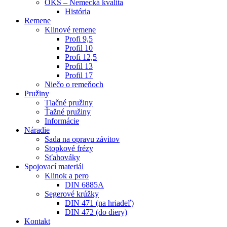
OKS – Nemecká kvalita
História
Remene
Klinové remene
Profi 9,5
Profil 10
Profi 12,5
Profil 13
Profil 17
Niečo o remeňoch
Pružiny
Tlačné pružiny
Ťažné pružiny
Informácie
Náradie
Sada na opravu závitov
Stopkové frézy
Sťahováky
Spojovací materiál
Klinok a pero
DIN 6885A
Segerové krúžky
DIN 471 (na hriadeľ)
DIN 472 (do diery)
Kontakt