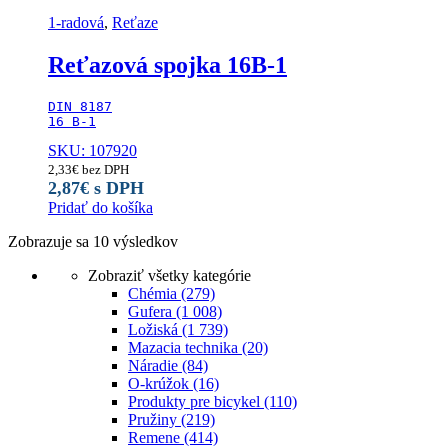
1-radová
,
Reťaze
Reťazová spojka 16B-1
DIN 8187

16 B-1
SKU: 107920
2,33
€
bez DPH
2,87
€
s DPH
Pridať do košíka
Zobrazuje sa 10 výsledkov
Zobraziť všetky kategórie
Chémia
(279)
Gufera
(1 008)
Ložiská
(1 739)
Mazacia technika
(20)
Náradie
(84)
O-krúžok
(16)
Produkty pre bicykel
(110)
Pružiny
(219)
Remene
(414)