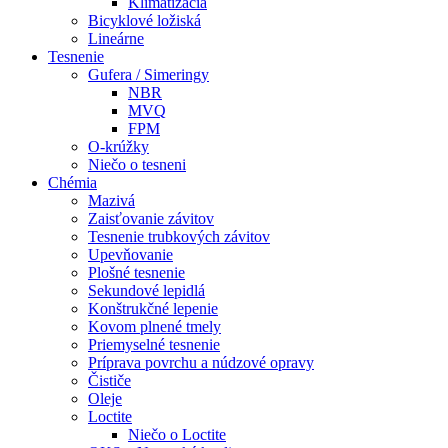
Klimatizácia
Bicyklové ložiská
Lineárne
Tesnenie
Gufera / Simeringy
NBR
MVQ
FPM
O-krúžky
Niečo o tesneni
Chémia
Mazivá
Zaisťovanie závitov
Tesnenie trubkových závitov
Upevňovanie
Plošné tesnenie
Sekundové lepidlá
Konštrukčné lepenie
Kovom plnené tmely
Priemyselné tesnenie
Príprava povrchu a núdzové opravy
Čističe
Oleje
Loctite
Niečo o Loctite