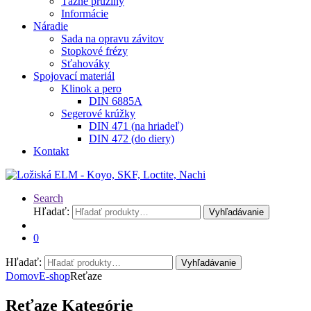
Ťažné pružiny
Informácie
Náradie
Sada na opravu závitov
Stopkové frézy
Sťahováky
Spojovací materiál
Klinok a pero
DIN 6885A
Segerové krúžky
DIN 471 (na hriadeľ)
DIN 472 (do diery)
Kontakt
Search
Hľadať:
Vyhľadávanie
0
Hľadať:
Vyhľadávanie
Domov
E-shop
Reťaze
Reťaze Kategórie