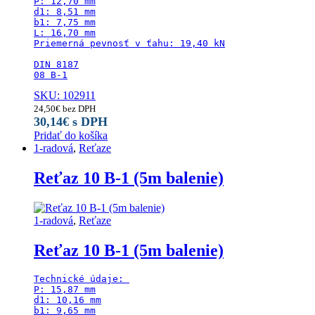
P: 12,70 mm

d1: 8,51 mm

b1: 7,75 mm

L: 16,70 mm

Priemerná pevnosť v ťahu: 19,40 kN

DIN 8187

08 B-1
SKU: 102911
24,50
€
bez DPH
30,14
€
s DPH
Pridať do košíka
1-radová
,
Reťaze
Reťaz 10 B-1 (5m balenie)
1-radová
,
Reťaze
Reťaz 10 B-1 (5m balenie)
Technické údaje: 

P: 15,87 mm

d1: 10,16 mm

b1: 9,65 mm
