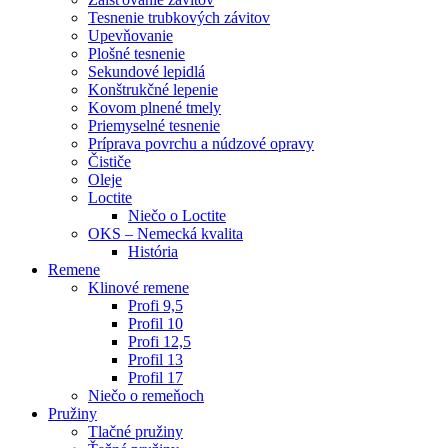
Tesnenie trubkových závitov
Upevňovanie
Plošné tesnenie
Sekundové lepidlá
Konštrukčné lepenie
Kovom plnené tmely
Priemyselné tesnenie
Príprava povrchu a núdzové opravy
Čističe
Oleje
Loctite
Niečo o Loctite
OKS – Nemecká kvalita
História
Remene
Klinové remene
Profi 9,5
Profil 10
Profi 12,5
Profil 13
Profil 17
Niečo o remeňoch
Pružiny
Tlačné pružiny