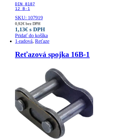
DIN 8187

12 B-1
SKU: 107919
0,92
€
bez DPH
1,13
€
s DPH
Pridať do košíka
1-radová
,
Reťaze
Reťazová spojka 16B-1