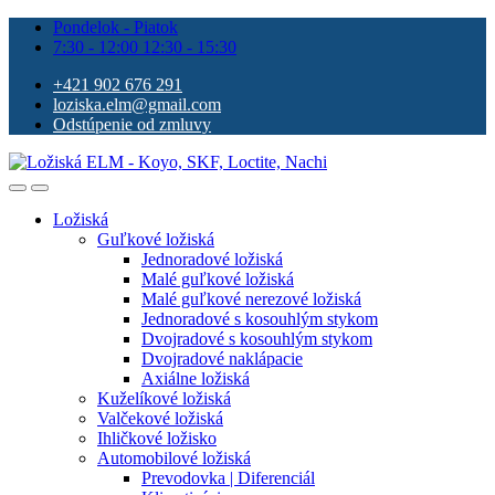
Pondelok - Piatok
7:30 - 12:00 12:30 - 15:30
+421 902 676 291
loziska.elm@gmail.com
Odstúpenie od zmluvy
Ložiská
Guľkové ložiská
Jednoradové ložiská
Malé guľkové ložiská
Malé guľkové nerezové ložiská
Jednoradové s kosouhlým stykom
Dvojradové s kosouhlým stykom
Dvojradové naklápacie
Axiálne ložiská
Kuželíkové ložiská
Valčekové ložiská
Ihličkové ložisko
Automobilové ložiská
Prevodovka | Diferenciál