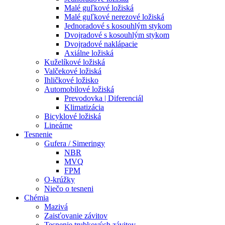
Malé guľkové ložiská
Malé guľkové nerezové ložiská
Jednoradové s kosouhlým stykom
Dvojradové s kosouhlým stykom
Dvojradové naklápacie
Axiálne ložiská
Kuželíkové ložiská
Valčekové ložiská
Ihličkové ložisko
Automobilové ložiská
Prevodovka | Diferenciál
Klimatizácia
Bicyklové ložiská
Lineárne
Tesnenie
Gufera / Simeringy
NBR
MVQ
FPM
O-krúžky
Niečo o tesneni
Chémia
Mazivá
Zaisťovanie závitov
Tesnenie trubkových závitov