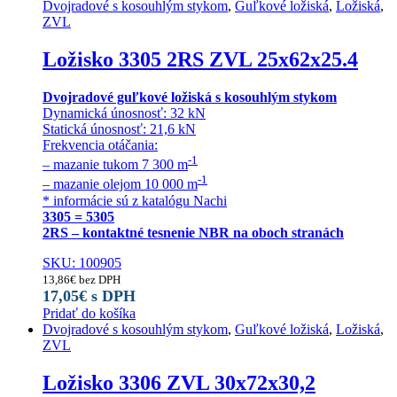
Dvojradové s kosouhlým stykom
,
Guľkové ložiská
,
Ložiská
,
ZVL
Ložisko 3305 2RS ZVL 25x62x25.4
Dvojradové guľkové ložiská s kosouhlým stykom
Dynamická únosnosť: 32 kN
Statická únosnosť: 21,6 kN
Frekvencia otáčania:
-1
– mazanie tukom 7 300 m
-1
– mazanie olejom 10 000 m
* informácie sú z katalógu Nachi
3305 = 5305
2RS – kontaktné tesnenie NBR na oboch stranách
SKU: 100905
13,86
€
bez DPH
17,05
€
s DPH
Pridať do košíka
Dvojradové s kosouhlým stykom
,
Guľkové ložiská
,
Ložiská
,
ZVL
Ložisko 3306 ZVL 30x72x30,2