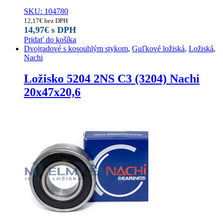
SKU: 104780
12,17
€
bez DPH
14,97
€
s DPH
Pridať do košíka
Dvojradové s kosouhlým stykom
,
Guľkové ložiská
,
Ložiská
,
Nachi
Ložisko 5204 2NS C3 (3204) Nachi
20x47x20,6