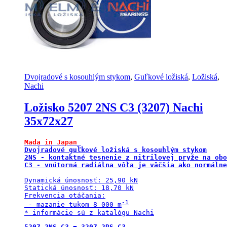
Dvojradové s kosouhlým stykom
,
Guľkové ložiská
,
Ložiská
,
Nachi
Ložisko 5207 2NS C3 (3207) Nachi
35x72x27
Mada in Japan 
Dvojradové guľkové ložiská s kosouhlým stykom

2NS - kontaktné tesnenie z nitrilovej pryže na obo
Dynamická únosnosť: 25,90 kN

Statická únosnosť: 18,70 kN

Frekvencia otáčania:

-1
 - mazanie tukom 8 000 m
* informácie sú z katalógu Nachi
5207 2NS C3 = 3207 2RS C3