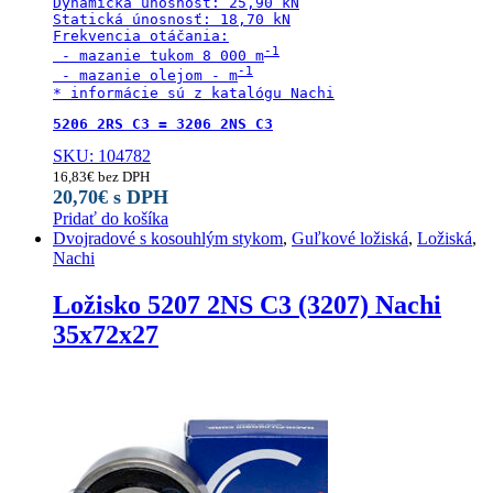
Dynamická únosnosť: 25,90 kN

Statická únosnosť: 18,70 kN

Frekvencia otáčania:

 - mazanie tukom 8 000 m
 - mazanie olejom - m
* informácie sú z katalógu Nachi
5206 2RS C3 = 3206 2NS C3
SKU: 104782
16,83
€
bez DPH
20,70
€
s DPH
Pridať do košíka
Dvojradové s kosouhlým stykom
,
Guľkové ložiská
,
Ložiská
,
Nachi
Ložisko 5207 2NS C3 (3207) Nachi
35x72x27