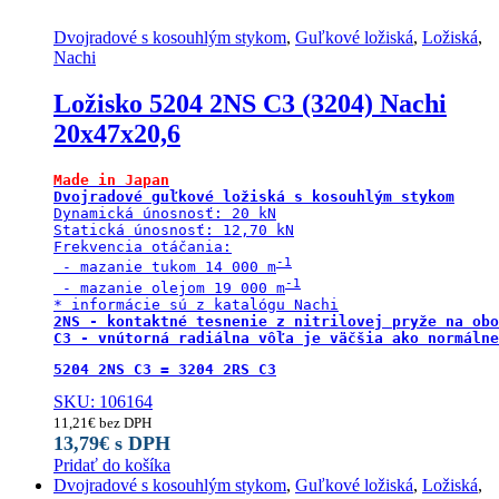
Dvojradové s kosouhlým stykom
,
Guľkové ložiská
,
Ložiská
,
Nachi
Ložisko 5204 2NS C3 (3204) Nachi
20x47x20,6
Made in Japan
Dvojradové guľkové ložiská s kosouhlým stykom
Dynamická únosnosť: 20 kN

Statická únosnosť: 12,70 kN

Frekvencia otáčania:

 - mazanie tukom 14 000 m
 - mazanie olejom 19 000 m
2NS - kontaktné tesnenie z nitrilovej pryže na obo
C3 - vnútorná radiálna vôľa je väčšia ako normálne
5204 2NS C3 = 3204 2RS C3
SKU: 106164
11,21
€
bez DPH
13,79
€
s DPH
Pridať do košíka
Dvojradové s kosouhlým stykom
,
Guľkové ložiská
,
Ložiská
,