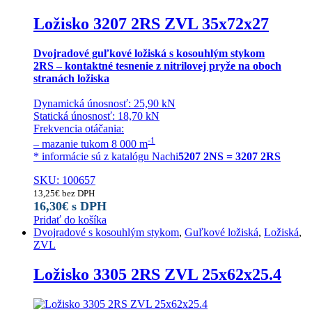
Ložisko 3207 2RS ZVL 35x72x27
Dvojradové guľkové ložiská s kosouhlým stykom
2RS – kontaktné tesnenie z nitrilovej pryže na oboch
stranách ložiska
Dynamická únosnosť: 25,90 kN
Statická únosnosť: 18,70 kN
Frekvencia otáčania:
-1
– mazanie tukom 8 000 m
* informácie sú z katalógu Nachi
5207 2NS = 3207 2RS
SKU: 100657
13,25
€
bez DPH
16,30
€
s DPH
Pridať do košíka
Dvojradové s kosouhlým stykom
,
Guľkové ložiská
,
Ložiská
,
ZVL
Ložisko 3305 2RS ZVL 25x62x25.4