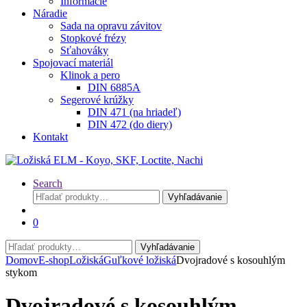
Informácie
Náradie
Sada na opravu závitov
Stopkové frézy
Sťahováky
Spojovací materiál
Klinok a pero
DIN 6885A
Segerové krúžky
DIN 471 (na hriadeľ)
DIN 472 (do diery)
Kontakt
Search
Hľadať:
Vyhľadávanie
0
Hľadať:
Vyhľadávanie
Domov
E-shop
Ložiská
Guľkové ložiská
Dvojradové s kosouhlým
stykom
Dvojradové s kosouhlým