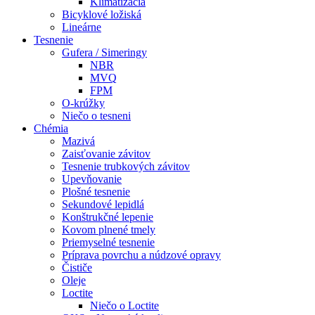
Klimatizácia
Bicyklové ložiská
Lineárne
Tesnenie
Gufera / Simeringy
NBR
MVQ
FPM
O-krúžky
Niečo o tesneni
Chémia
Mazivá
Zaisťovanie závitov
Tesnenie trubkových závitov
Upevňovanie
Plošné tesnenie
Sekundové lepidlá
Konštrukčné lepenie
Kovom plnené tmely
Priemyselné tesnenie
Príprava povrchu a núdzové opravy
Čističe
Oleje
Loctite
Niečo o Loctite