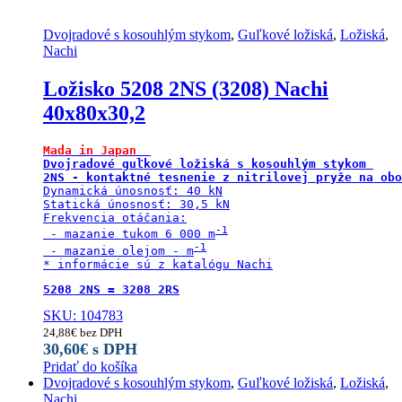
Dvojradové s kosouhlým stykom
,
Guľkové ložiská
,
Ložiská
,
Nachi
Ložisko 5208 2NS (3208) Nachi
40x80x30,2
Mada in Japan 
Dvojradové guľkové ložiská s kosouhlým stykom 

2NS - kontaktné tesnenie z nitrilovej pryže na obo
Dynamická únosnosť: 40 kN

Statická únosnosť: 30,5 kN

Frekvencia otáčania:

 - mazanie tukom 6 000 m
 - mazanie olejom - m
* informácie sú z katalógu Nachi
5208 2NS = 3208 2RS
SKU: 104783
24,88
€
bez DPH
30,60
€
s DPH
Pridať do košíka
Dvojradové s kosouhlým stykom
,
Guľkové ložiská
,
Ložiská
,
Nachi