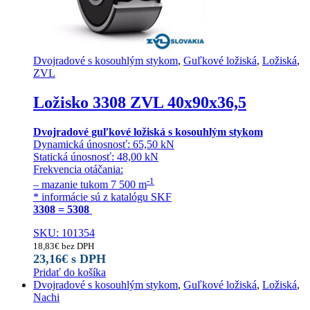
Dvojradové s kosouhlým stykom
,
Guľkové ložiská
,
Ložiská
,
ZVL
Ložisko 3308 ZVL 40x90x36,5
Dvojradové guľkové ložiská s kosouhlým stykom
Dynamická únosnosť: 65,50 kN
Statická únosnosť: 48,00 kN
Frekvencia otáčania:
-1
– mazanie tukom 7 500 m
* informácie sú z katalógu SKF
3308 = 5308
SKU: 101354
18,83
€
bez DPH
23,16
€
s DPH
Pridať do košíka
Dvojradové s kosouhlým stykom
,
Guľkové ložiská
,
Ložiská
,
Nachi