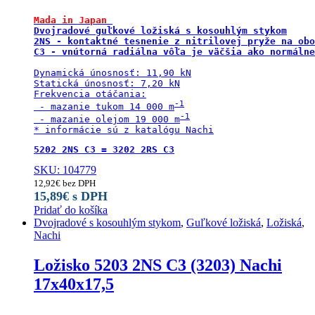
Mada in Japan 
Dvojradové guľkové ložiská s kosouhlým stykom

2NS - kontaktné tesnenie z nitrilovej pryže na obo
Dynamická únosnosť: 11,90 kN

Statická únosnosť: 7,20 kN

Frekvencia otáčania:

 - mazanie tukom 14 000 m
 - mazanie olejom 19 000 m
* informácie sú z katalógu Nachi
5202 2NS C3 = 3202 2RS C3
SKU: 104779
12,92
€
bez DPH
15,89
€
s DPH
Pridať do košíka
Dvojradové s kosouhlým stykom
,
Guľkové ložiská
,
Ložiská
,
Nachi
Ložisko 5203 2NS C3 (3203) Nachi
17x40x17,5