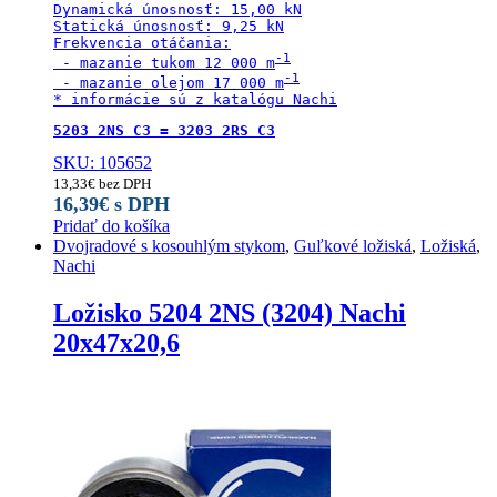
Dynamická únosnosť: 15,00 kN

Statická únosnosť: 9,25 kN

Frekvencia otáčania:

 - mazanie tukom 12 000 m
 - mazanie olejom 17 000 m
* informácie sú z katalógu Nachi
5203 2NS C3 = 3203 2RS C3
SKU: 105652
13,33
€
bez DPH
16,39
€
s DPH
Pridať do košíka
Dvojradové s kosouhlým stykom
,
Guľkové ložiská
,
Ložiská
,
Nachi
Ložisko 5204 2NS (3204) Nachi
20x47x20,6