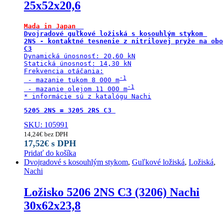
25x52x20,6
Mada in Japan 
Dvojradové guľkové ložiská s kosouhlým stykom 

2NS - kontaktné tesnenie z nitrilovej pryže na obo
C3
Dynamická únosnosť: 20,60 kN

Statická únosnosť: 14,30 kN

Frekvencia otáčania:

 - mazanie tukom 8 000 m
 - mazanie olejom 11 000 m
* informácie sú z katalógu Nachi
5205 2NS = 3205 2RS C3 
SKU: 105991
14,24
€
bez DPH
17,52
€
s DPH
Pridať do košíka
Dvojradové s kosouhlým stykom
,
Guľkové ložiská
,
Ložiská
,
Nachi
Ložisko 5206 2NS C3 (3206) Nachi
30x62x23,8