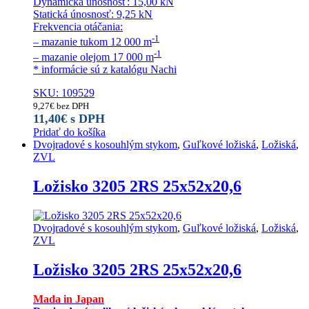
Dynamická únosnosť: 15,00 kN
Statická únosnosť: 9,25 kN
Frekvencia otáčania:
-1
– mazanie tukom 12 000 m
-1
– mazanie olejom 17 000 m
* informácie sú z katalógu Nachi
SKU: 109529
9,27
€
bez DPH
11,40
€
s DPH
Pridať do košíka
Dvojradové s kosouhlým stykom
,
Guľkové ložiská
,
Ložiská
,
ZVL
Ložisko 3205 2RS 25x52x20,6
Dvojradové s kosouhlým stykom
,
Guľkové ložiská
,
Ložiská
,
ZVL
Ložisko 3205 2RS 25x52x20,6
Mada in Japan