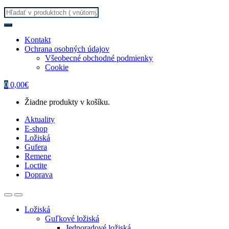
Search
for:
Kontakt
Ochrana osobných údajov
Všeobecné obchodné podmienky
Cookie
0
0,00
€
Žiadne produkty v košíku.
Aktuality
E-shop
Ložiská
Gufera
Remene
Loctite
Doprava
Ložiská
Guľkové ložiská
Jednoradové ložiská