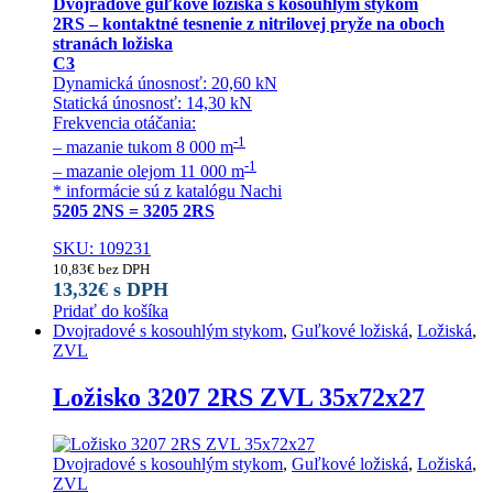
Dvojradové guľkové ložiská s kosouhlým stykom
2RS – kontaktné tesnenie z nitrilovej pryže na oboch
stranách ložiska
C3
Dynamická únosnosť: 20,60 kN
Statická únosnosť: 14,30 kN
Frekvencia otáčania:
-1
– mazanie tukom 8 000 m
-1
– mazanie olejom 11 000 m
* informácie sú z katalógu Nachi
5205 2NS = 3205 2RS
SKU: 109231
10,83
€
bez DPH
13,32
€
s DPH
Pridať do košíka
Dvojradové s kosouhlým stykom
,
Guľkové ložiská
,
Ložiská
,
ZVL
Ložisko 3207 2RS ZVL 35x72x27
Dvojradové s kosouhlým stykom
,
Guľkové ložiská
,
Ložiská
,
ZVL