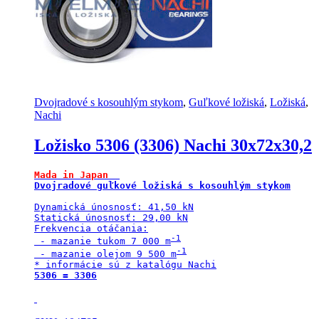
Dvojradové s kosouhlým stykom
,
Guľkové ložiská
,
Ložiská
,
Nachi
Ložisko 5306 (3306) Nachi 30x72x30,2
Mada in Japan 
Dynamická únosnosť: 41,50 kN

Statická únosnosť: 29,00 kN

Frekvencia otáčania:

 - mazanie tukom 7 000 m
 - mazanie olejom 9 500 m
5306 = 3306