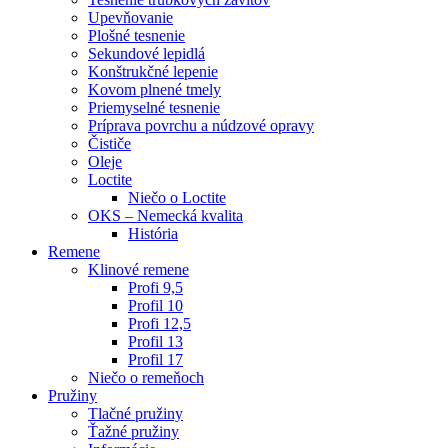
Upevňovanie
Plošné tesnenie
Sekundové lepidlá
Konštrukčné lepenie
Kovom plnené tmely
Priemyselné tesnenie
Príprava povrchu a núdzové opravy
Čističe
Oleje
Loctite
Niečo o Loctite
OKS – Nemecká kvalita
História
Remene
Klinové remene
Profi 9,5
Profil 10
Profi 12,5
Profil 13
Profil 17
Niečo o remeňoch
Pružiny
Tlačné pružiny
Ťažné pružiny