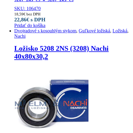
SKU: 106470
18,59
€
bez DPH
22,86
€
s DPH
Pridať do košíka
Dvojradové s kosouhlým stykom
,
Guľkové ložiská
,
Ložiská
,
Nachi
Ložisko 5208 2NS (3208) Nachi
40x80x30,2