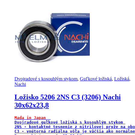
Dvojradové s kosouhlým stykom
,
Guľkové ložiská
,
Ložiská
,
Nachi
Ložisko 5206 2NS C3 (3206) Nachi
30x62x23,8
Mada in Japan 
Dvojradové guľkové ložiská s kosouhlým stykom 

2NS - kontaktné tesnenie z nitrilovej pryže na obo
C3 - vnútorná radiálna vôľa je väčšia ako normálne