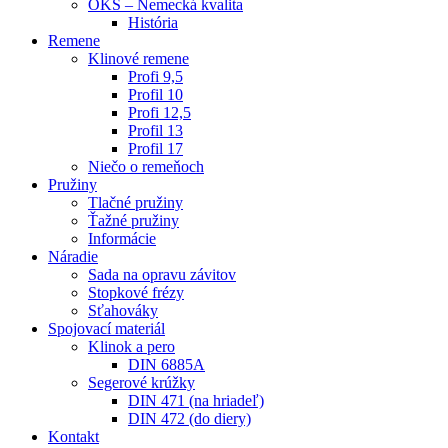
OKS – Nemecká kvalita
História
Remene
Klinové remene
Profi 9,5
Profil 10
Profi 12,5
Profil 13
Profil 17
Niečo o remeňoch
Pružiny
Tlačné pružiny
Ťažné pružiny
Informácie
Náradie
Sada na opravu závitov
Stopkové frézy
Sťahováky
Spojovací materiál
Klinok a pero
DIN 6885A
Segerové krúžky
DIN 471 (na hriadeľ)
DIN 472 (do diery)
Kontakt