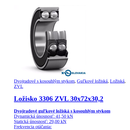
Dvojradové s kosouhlým stykom
,
Guľkové ložiská
,
Ložiská
,
ZVL
Ložisko 3306 ZVL 30x72x30,2
Dvojradové guľkové ložiská s kosouhlým stykom
Dynamická únosnosť: 41,50 kN
Statická únosnosť: 29,00 kN
Frekvencia otáčania: