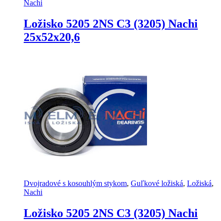
Nachi
Ložisko 5205 2NS C3 (3205) Nachi
25x52x20,6
Dvojradové s kosouhlým stykom
,
Guľkové ložiská
,
Ložiská
,
Nachi
Ložisko 5205 2NS C3 (3205) Nachi