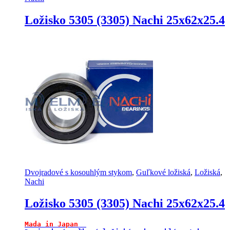
Ložisko 5305 (3305) Nachi 25x62x25.4
Dvojradové s kosouhlým stykom
,
Guľkové ložiská
,
Ložiská
,
Nachi
Ložisko 5305 (3305) Nachi 25x62x25.4
Mada in Japan 