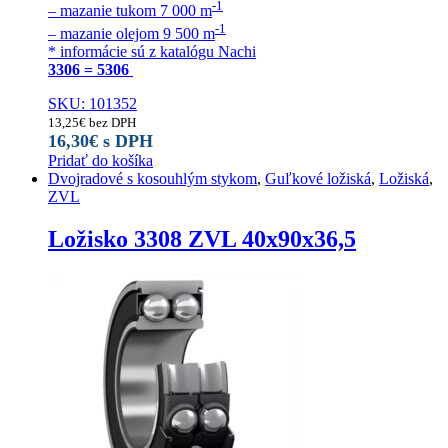
-1
– mazanie tukom 7 000 m
-1
– mazanie olejom 9 500 m
* informácie sú z katalógu Nachi
3306 = 5306
SKU: 101352
13,25
€
bez DPH
16,30
€
s DPH
Pridať do košíka
Dvojradové s kosouhlým stykom
,
Guľkové ložiská
,
Ložiská
,
ZVL
Ložisko 3308 ZVL 40x90x36,5