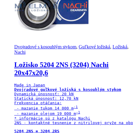
Dvojradové s kosouhlým stykom
,
Guľkové ložiská
,
Ložiská
,
Nachi
Ložisko 5204 2NS (3204) Nachi
20x47x20,6
Dvojradové guľkové ložiská s kosouhlým stykom
Dynamická únosnosť: 20 kN

Statická únosnosť: 12,70 kN

Frekvencia otáčania:

 - mazanie tukom 14 000 m
 - mazanie olejom 19 000 m
* informácie sú z katalógu Nachi

2NS - kontaktné tesnenie z nitrilovej pryže na obo
5204 2NS = 3204 2RS