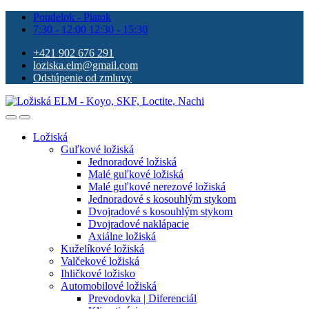
Pondelok - Piatok
7:30 - 12:00 12:30 - 15:30
+421 902 676 291
loziska.elm@gmail.com
Odstúpenie od zmluvy
Ložiská
Guľkové ložiská
Jednoradové ložiská
Malé guľkové ložiská
Malé guľkové nerezové ložiská
Jednoradové s kosouhlým stykom
Dvojradové s kosouhlým stykom
Dvojradové naklápacie
Axiálne ložiská
Kuželíkové ložiská
Valčekové ložiská
Ihličkové ložisko
Automobilové ložiská
Prevodovka | Diferenciál