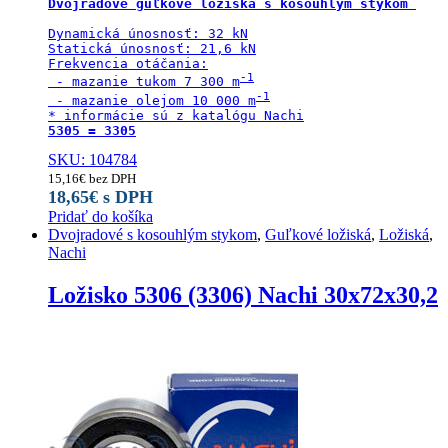
Dynamická únosnosť: 32 kN

Statická únosnosť: 21,6 kN

Frekvencia otáčania:

 - mazanie tukom 7 300 m
 - mazanie olejom 10 000 m
5305 = 3305
SKU: 104784
15,16
€
bez DPH
18,65
€
s DPH
Pridať do košíka
Dvojradové s kosouhlým stykom
,
Guľkové ložiská
,
Ložiská
,
Nachi
Ložisko 5306 (3306) Nachi 30x72x30,2