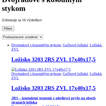
stykom
Zobrazuje sa 16 výsledkov
Filters
Dvojradové s kosouhlým stykom
,
Guľkové ložiská
,
Ložiská
,
ZVL
Ložisko 3203 2RS ZVL 17x40x17,5
Dvojradové s kosouhlým stykom
,
Guľkové ložiská
,
Ložiská
,
ZVL
Ložisko 3203 2RS ZVL 17x40x17,5
2RS – kontaktné tesnenie z nitrilovej pryže na oboch
stranách ložiska