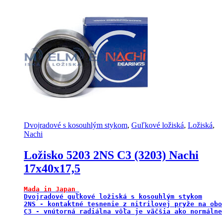
Dvojradové s kosouhlým stykom
,
Guľkové ložiská
,
Ložiská
,
Nachi
Ložisko 5203 2NS C3 (3203) Nachi
17x40x17,5
Mada in Japan 
Dvojradové guľkové ložiská s kosouhlým stykom

2NS - kontaktné tesnenie z nitrilovej pryže na obo