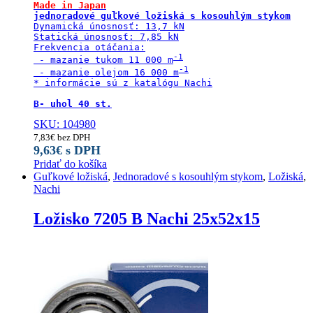
Made in Japan
jednoradové guľkové ložiská s kosouhlým stykom
Dynamická únosnosť: 13,7 kN

Statická únosnosť: 7,85 kN

Frekvencia otáčania:

 - mazanie tukom 11 000 m
 - mazanie olejom 16 000 m
* informácie sú z katalógu Nachi

B- uhol 40 st.
SKU: 104980
7,83
€
bez DPH
9,63
€
s DPH
Pridať do košíka
Guľkové ložiská
,
Jednoradové s kosouhlým stykom
,
Ložiská
,
Nachi
Ložisko 7205 B Nachi 25x52x15