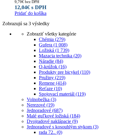
9,79
€
bez DPH
12,04
€
s DPH
Pridať do košíka
Zobrazujú sa 3 výsledky
Zobraziť všetky kategórie
Chémia
(279)
Gufera
(1 008)
Ložiská
(1 739)
Mazacia technika
(20)
Náradie
(84)
O-krúžok
(16)
Produkty pre bicykel
(110)
Pružiny
(219)
Remene
(414)
Reťaze
(10)
Spojovací materiál
(119)
Volnobežka
(3)
Nerezové
(19)
Jednoradové
(687)
Malé guľkové ložiská
(184)
Dvojradové naklápacie
(9)
Jednoradové s kosouhlým stykom
(3)
rada 72..
(0)