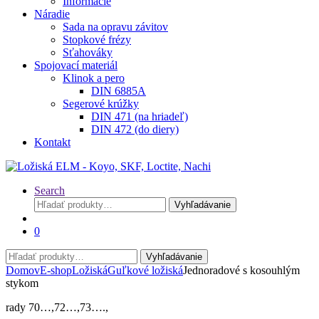
Informácie
Náradie
Sada na opravu závitov
Stopkové frézy
Sťahováky
Spojovací materiál
Klinok a pero
DIN 6885A
Segerové krúžky
DIN 471 (na hriadeľ)
DIN 472 (do diery)
Kontakt
Search
Hľadať:
Vyhľadávanie
0
Hľadať:
Vyhľadávanie
Domov
E-shop
Ložiská
Guľkové ložiská
Jednoradové s kosouhlým
stykom
rady 70…,72…,73….,