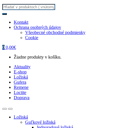
Search
for:
Kontakt
Ochrana osobných údajov
Všeobecné obchodné podmienky
Cookie
0
0,00
€
Žiadne produkty v košíku.
Aktuality
E-shop
Ložiská
Gufera
Remene
Loctite
Doprava
Ložiská
Guľkové ložiská
Jednoradové ložiská