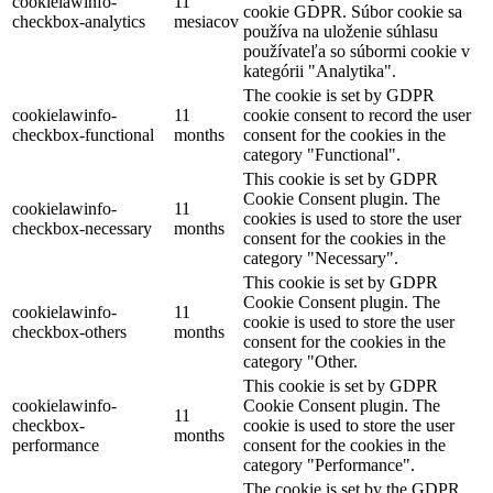
cookielawinfo-
11
cookie GDPR. Súbor cookie sa
checkbox-analytics
mesiacov
používa na uloženie súhlasu
používateľa so súbormi cookie v
kategórii "Analytika".
The cookie is set by GDPR
cookielawinfo-
11
cookie consent to record the user
checkbox-functional
months
consent for the cookies in the
category "Functional".
This cookie is set by GDPR
Cookie Consent plugin. The
cookielawinfo-
11
cookies is used to store the user
checkbox-necessary
months
consent for the cookies in the
category "Necessary".
This cookie is set by GDPR
Cookie Consent plugin. The
cookielawinfo-
11
cookie is used to store the user
checkbox-others
months
consent for the cookies in the
category "Other.
This cookie is set by GDPR
cookielawinfo-
Cookie Consent plugin. The
11
checkbox-
cookie is used to store the user
months
performance
consent for the cookies in the
category "Performance".
The cookie is set by the GDPR