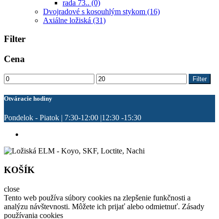
rada 73..
(0)
Dvojradové s kosouhlým stykom
(16)
Axiálne ložiská
(31)
Filter
Cena
Minimálna
Maximálna
Filter
cena
cena
Otváracie hodiny
Pondelok - Piatok | 7:30-12:00 |12:30 -15:30
KOŠÍK
close
Tento web používa súbory cookies na zlepšenie funkčnosti a
analýzu návštevnosti. Môžete ich prijať alebo odmietnuť. Zásady
používania cookies