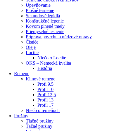
Upevňovanie
Plošné tesnenie
Sekundové lepidlá
Konštrukčné lepenie
Kovom plnené tmely
Priemyselné tesnenie
Príprava povrchu a núdzové opravy
Čističe
Oleje
Loctite
Niečo o Loctite
OKS – Nemecká kvalita
História
Remene
Klinové remene
Profi 9,5
Profil 10
Profi 12,5
Profil 13
Profil 17
Niečo o remeňoch
Pružiny
Tlačné pružiny
Ťažné pružiny