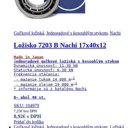
Guľkové ložiská
,
Jednoradové s kosouhlým stykom
,
Nachi
Ložisko 7203 B Nachi 17x40x12
Made in Japan
jednoradové guľkové ložiská s kosouhlým stykom
Dynamická únosnosť: 11,30 kN

Statická únosnosť: 6,30 kN

Frekvencia otáčania:

 - mazanie tukom 14 000 m
 - mazanie olejom 19 000 m
* informácie sú z katalógu Nachi

B- uhol 40 st.
SKU: 104979
7,25
€
bez DPH
8,92
€
s DPH
Pridať do košíka
Guľkové ložiská
,
Jednoradové s kosouhlým stykom
,
Ložiská
,