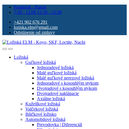
Pondelok - Piatok
7:30 - 12:00 12:30 - 15:30
+421 902 676 291
loziska.elm@gmail.com
Odstúpenie od zmluvy
Ložiská
Guľkové ložiská
Jednoradové ložiská
Malé guľkové ložiská
Malé guľkové nerezové ložiská
Jednoradové s kosouhlým stykom
Dvojradové s kosouhlým stykom
Dvojradové naklápacie
Axiálne ložiská
Kuželíkové ložiská
Valčekové ložiská
Ihličkové ložisko
Automobilové ložiská
Prevodovka | Diferenciál