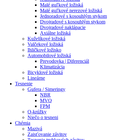
Malé guľkové ložiská
Malé guľkové nerezové ložiská
Jednoradové s kosouhlým stykom
Dvojradové s kosouhlým stykom
Dvojradové naklápacie
Axiálne ložiská
Kuželíkové ložiská
Valčekové ložiská
Ihličkové ložisko
Automobilové ložiská
Prevodovka | Diferenciál
Klimatizácia
Bicyklové ložiská
Lineárne
Tesnenie
Gufera / Simeringy
NBR
MVQ
FPM
O-krúžky
Niečo o tesneni
Chémia
Mazivá
Zaisťovanie závitov
Tesnenie trubkových závitov