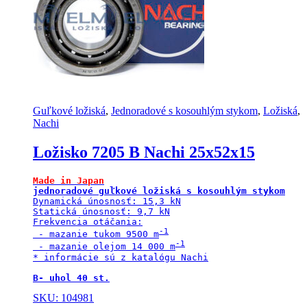
Guľkové ložiská
,
Jednoradové s kosouhlým stykom
,
Ložiská
,
Nachi
Ložisko 7205 B Nachi 25x52x15
Made in Japan
jednoradové guľkové ložiská s kosouhlým stykom
Dynamická únosnosť: 15,3 kN

Statická únosnosť: 9,7 kN

Frekvencia otáčania:

 - mazanie tukom 9500 m
 - mazanie olejom 14 000 m
* informácie sú z katalógu Nachi

B- uhol 40 st.
SKU: 104981