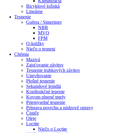
Klimatizácia
Bicyklové ložiská
Lineárne
Tesnenie
Gufera / Simeringy
NBR
MVQ
FPM
O-krúžky
Niečo o tesneni
Chémia
Mazivá
Zaisťovanie závitov
Tesnenie trubkových závitov
Upevňovanie
Plošné tesnenie
Sekundové lepidlá
Konštrukčné lepenie
Kovom plnené tmely
Priemyselné tesnenie
Príprava povrchu a núdzové opravy
Čističe
Oleje
Loctite
Niečo o Loctite