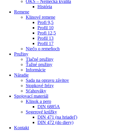
OKS – Nemecká kvalita
História
Remene
Klinové remene
Profi 9,5
Profil 10
Profi 12,5
Profil 13
Profil 17
Niečo o remeňoch
Pružiny
Tlačné pružiny
Ťažné pružiny
Informácie
Náradie
Sada na opravu závitov
Stopkové frézy
Sťahováky
Spojovací materiál
Klinok a pero
DIN 6885A
Segerové krúžky
DIN 471 (na hriadeľ)
DIN 472 (do diery)
Kontakt