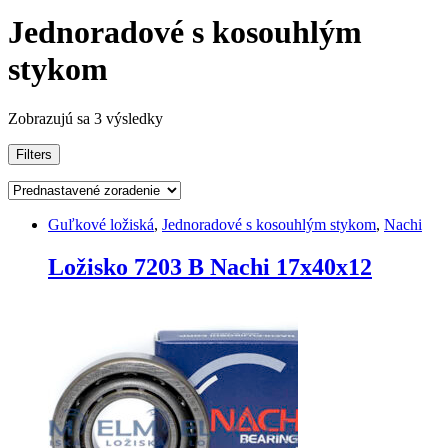
Jednoradové s kosouhlým
stykom
Zobrazujú sa 3 výsledky
Filters
Guľkové ložiská
,
Jednoradové s kosouhlým stykom
,
Nachi
Ložisko 7203 B Nachi 17x40x12