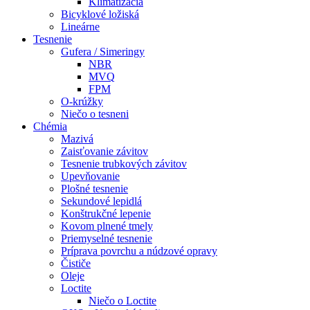
Klimatizácia
Bicyklové ložiská
Lineárne
Tesnenie
Gufera / Simeringy
NBR
MVQ
FPM
O-krúžky
Niečo o tesneni
Chémia
Mazivá
Zaisťovanie závitov
Tesnenie trubkových závitov
Upevňovanie
Plošné tesnenie
Sekundové lepidlá
Konštrukčné lepenie
Kovom plnené tmely
Priemyselné tesnenie
Príprava povrchu a núdzové opravy
Čističe
Oleje
Loctite
Niečo o Loctite