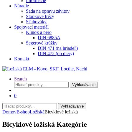
Informácie
Náradie
Sada na opravu závitov
Stopkové frézy
Sťahováky
Spojovací materiál
Klinok a pero
DIN 6885A
Segerové krúžky
DIN 471 (na hriadeľ)
DIN 472 (do diery)
Kontakt
Search
Hľadať:
Vyhľadávanie
0
Hľadať:
Vyhľadávanie
Domov
E-shop
Ložiská
Bicyklové ložiská
Bicyklové ložiská Kategórie