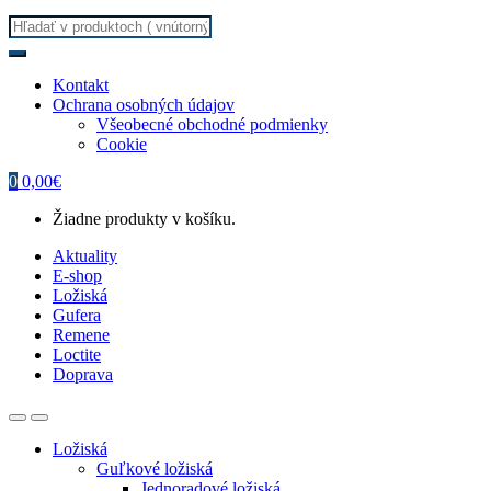
Search
for:
Kontakt
Ochrana osobných údajov
Všeobecné obchodné podmienky
Cookie
0
0,00
€
Žiadne produkty v košíku.
Aktuality
E-shop
Ložiská
Gufera
Remene
Loctite
Doprava
Ložiská
Guľkové ložiská
Jednoradové ložiská