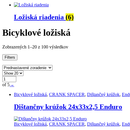
Ložiská riadenia
(6)
Bicyklové ložiská
Zobrazených 1–20 z 100 výsledkov
Filters
of 5
→
Bicyklové ložiská
,
CRANK SPACER
,
Dištančný krúžok
,
End
Dištančny krúžok 24x33x2,5 Enduro
Bicyklové ložiská
,
CRANK SPACER
,
Dištančný krúžok
,
End