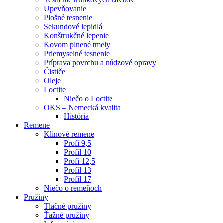
Upevňovanie
Plošné tesnenie
Sekundové lepidlá
Konštrukčné lepenie
Kovom plnené tmely
Priemyselné tesnenie
Príprava povrchu a núdzové opravy
Čističe
Oleje
Loctite
Niečo o Loctite
OKS – Nemecká kvalita
História
Remene
Klinové remene
Profi 9,5
Profil 10
Profi 12,5
Profil 13
Profil 17
Niečo o remeňoch
Pružiny
Tlačné pružiny
Ťažné pružiny