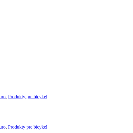
uro
,
Produkty pre bicykel
uro
,
Produkty pre bicykel