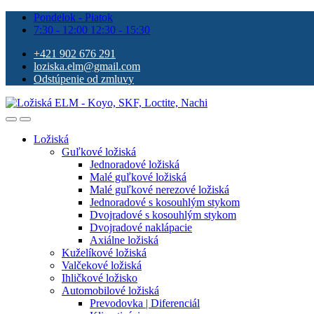
Pondelok - Piatok
7:30 - 12:00 12:30 - 15:30
+421 902 676 291
loziska.elm@gmail.com
Odstúpenie od zmluvy
Ložiská
Guľkové ložiská
Jednoradové ložiská
Malé guľkové ložiská
Malé guľkové nerezové ložiská
Jednoradové s kosouhlým stykom
Dvojradové s kosouhlým stykom
Dvojradové naklápacie
Axiálne ložiská
Kuželíkové ložiská
Valčekové ložiská
Ihličkové ložisko
Automobilové ložiská
Prevodovka | Diferenciál