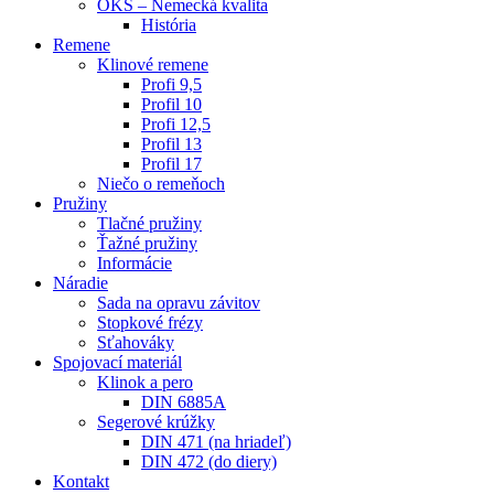
OKS – Nemecká kvalita
História
Remene
Klinové remene
Profi 9,5
Profil 10
Profi 12,5
Profil 13
Profil 17
Niečo o remeňoch
Pružiny
Tlačné pružiny
Ťažné pružiny
Informácie
Náradie
Sada na opravu závitov
Stopkové frézy
Sťahováky
Spojovací materiál
Klinok a pero
DIN 6885A
Segerové krúžky
DIN 471 (na hriadeľ)
DIN 472 (do diery)
Kontakt