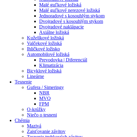
Malé guľkové ložiská
Malé guľkové nerezové ložiská
Jednoradové s kosouhlým stykom
Dvojradové s kosouhlým stykom
Dvojradové naklápacie
Axiálne ložiská
Kuželíkové ložiská
Valčekové ložiská
Ihličkové ložisko
Automobilové ložiská
Prevodovka | Diferenciál
Klimatizácia
Bicyklové ložiská
Lineárne
Tesnenie
Gufera / Simeringy
NBR
MVQ
FPM
O-krúžky
Niečo o tesneni
Chémia
Mazivá
Zaisťovanie závitov
Tesnenie trubkových závitov