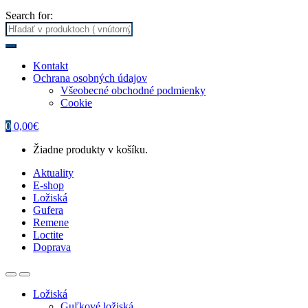
Search for:
Kontakt
Ochrana osobných údajov
Všeobecné obchodné podmienky
Cookie
0
0,00
€
Žiadne produkty v košíku.
Aktuality
E-shop
Ložiská
Gufera
Remene
Loctite
Doprava
Ložiská
Guľkové ložiská