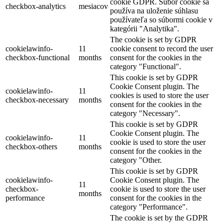
cookie GDPR. Súbor cookie sa
checkbox-analytics
mesiacov
používa na uloženie súhlasu
používateľa so súbormi cookie v
kategórii "Analytika".
The cookie is set by GDPR
cookielawinfo-
11
cookie consent to record the user
checkbox-functional
months
consent for the cookies in the
category "Functional".
This cookie is set by GDPR
Cookie Consent plugin. The
cookielawinfo-
11
cookies is used to store the user
checkbox-necessary
months
consent for the cookies in the
category "Necessary".
This cookie is set by GDPR
Cookie Consent plugin. The
cookielawinfo-
11
cookie is used to store the user
checkbox-others
months
consent for the cookies in the
category "Other.
This cookie is set by GDPR
cookielawinfo-
Cookie Consent plugin. The
11
checkbox-
cookie is used to store the user
months
performance
consent for the cookies in the
category "Performance".
The cookie is set by the GDPR