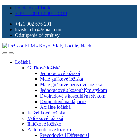
Pondelok - Piatok
7:30 - 12:00 12:30 - 15:30
+421 902 676 291
loziska.elm@gmail.com
Odstúpenie od zmluvy
Ložiská
Guľkové ložiská
Jednoradové ložiská
Malé guľkové ložiská
Malé guľkové nerezové ložiská
Jednoradové s kosouhlým stykom
Dvojradové s kosouhlým stykom
Dvojradové naklápacie
Axiálne ložiská
Kuželíkové ložiská
Valčekové ložiská
Ihličkové ložisko
Automobilové ložiská
Prevodovka | Diferenciál