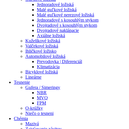
Jednoradové ložiská
Malé guľkové ložiská
Malé guľkové nerezové ložiská
Jednoradové s kosouhlým stykom
Dvojradové s kosouhlým stykom
Dvojradové naklápacie
Axiálne ložiská
Kuželíkové ložiská
Valčekové ložiská
Ihličkové ložisko
Automobilové ložiská
Prevodovka | Diferenciál
Klimatizácia
Bicyklové ložiská
Lineárne
Tesnenie
Gufera / Simeringy
NBR
MVQ
FPM
O-krúžky
Niečo o tesneni
Chémia
Mazivá
Zaisťovanie závitov