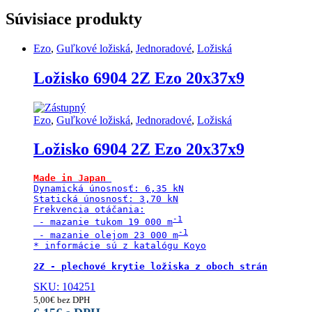
Súvisiace produkty
Ezo
,
Guľkové ložiská
,
Jednoradové
,
Ložiská
Ložisko 6904 2Z Ezo 20x37x9
Ezo
,
Guľkové ložiská
,
Jednoradové
,
Ložiská
Ložisko 6904 2Z Ezo 20x37x9
Made in Japan
Dynamická únosnosť: 6,35 kN

Statická únosnosť: 3,70 kN

Frekvencia otáčania:

 - mazanie tukom 19 000 m
 - mazanie olejom 23 000 m
* informácie sú z katalógu Koyo

2Z - plechové krytie ložiska z oboch strán
SKU: 104251
5,00
€
bez DPH