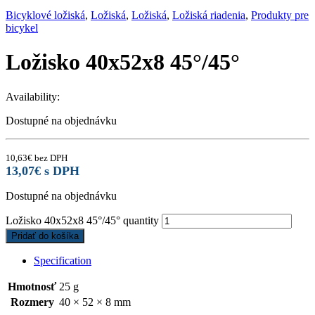
Bicyklové ložiská
,
Ložiská
,
Ložiská
,
Ložiská riadenia
,
Produkty pre
bicykel
Ložisko 40x52x8 45°/45°
Availability:
Dostupné na objednávku
10,63
€
bez DPH
13,07
€
s DPH
Dostupné na objednávku
Ložisko 40x52x8 45°/45° quantity
Pridať do košíka
Specification
Hmotnosť
25 g
Rozmery
40 × 52 × 8 mm