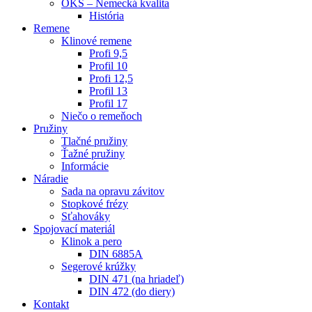
OKS – Nemecká kvalita
História
Remene
Klinové remene
Profi 9,5
Profil 10
Profi 12,5
Profil 13
Profil 17
Niečo o remeňoch
Pružiny
Tlačné pružiny
Ťažné pružiny
Informácie
Náradie
Sada na opravu závitov
Stopkové frézy
Sťahováky
Spojovací materiál
Klinok a pero
DIN 6885A
Segerové krúžky
DIN 471 (na hriadeľ)
DIN 472 (do diery)
Kontakt