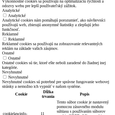
Výkonnostné cookies sa používajú na optimalizáciu rýchlosti a
odozvy webu pre lepší používateľský zážitok.
Analytické
Analytické
Analytické cookies nám pomáhajú porozumieť, ako návštevníci
používajú web, zbierajú anonymné štatistiky a zlepšujú jeho
funkčnosť.
Reklamné
Reklamné
Reklamné cookies sa používajú na zobrazovanie relevantných
reklám na základe vašich záujmov.
Ostatné
Ostatné
Ostatné cookies sú tie, ktoré ešte neboli zaradené do žiadnej inej
kategórie.
Nevyhnutné
Nevyhnutné
Nevyhnutné cookies sú potrebné pre správne fungovanie webovej
stránky a nemožno ich vypnúť v našom systéme.
Dĺžka
Cookie
Popis
trvania
Tento súbor cookie je nastavený
pomocou zásuvného modulu
súhlasu s používaním súborov
cookielawinfo-
11