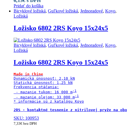
6,15
€
s DPH
Pridať do košíka
Bicyklové ložiská
,
Guľkové ložiská
,
Jednoradové
,
Koyo
,
Ložiská
Ložisko 6802 2RS Koyo 15x24x5
Bicyklové ložiská
,
Guľkové ložiská
,
Jednoradové
,
Koyo
,
Ložiská
Ložisko 6802 2RS Koyo 15x24x5
Made in Chine
Dynamická únosnosť: 2,10 kN

Statická únosnosť: 1,25 kN

Frekvencia otáčania:

 - mazanie tukom: 16 000 m
 - mazanie olejom: 33 000 m
* informácie sú z katalógu Koyo

2RS - kontaktné tesnenie z nitrilovej pryže na obo
SKU: 100953
7,33
€
bez DPH