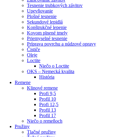
Tesnenie trubkových závitov
Upevňovanie
Plošné tesnenie
Sekundové lepidlá
Konštrukčné lepenie
Kovom plnené tmely
Priemyselné tesnenie
Príprava povrchu a núdzové opravy
Čističe
Oleje
Loctite
Niečo o Loctite
OKS – Nemecká kvalita
História
Remene
Klinové remene
Profi 9,5
Profil 10
Profi 12,5
Profil 13
Profil 17
Niečo o remeňoch
Pružiny
Tlačné pružiny