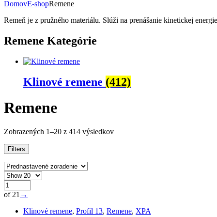
Domov
E-shop
Remene
Remeň je z pružného materiálu. Slúži na prenášanie kinetickej energ
Remene Kategórie
Klinové remene
(412)
Remene
Zobrazených 1–20 z 414 výsledkov
Filters
of 21
→
Klinové remene
,
Profil 13
,
Remene
,
XPA