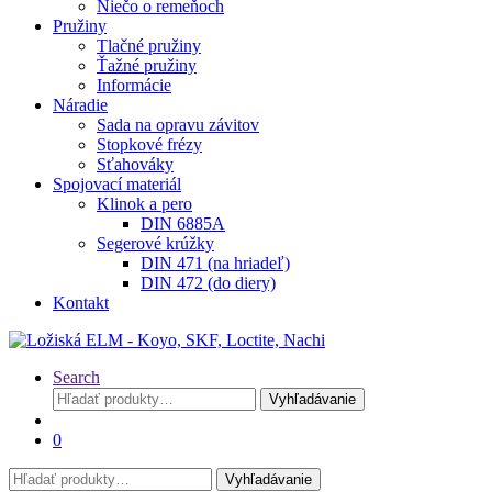
Niečo o remeňoch
Pružiny
Tlačné pružiny
Ťažné pružiny
Informácie
Náradie
Sada na opravu závitov
Stopkové frézy
Sťahováky
Spojovací materiál
Klinok a pero
DIN 6885A
Segerové krúžky
DIN 471 (na hriadeľ)
DIN 472 (do diery)
Kontakt
Search
Hľadať:
Vyhľadávanie
0
Hľadať:
Vyhľadávanie