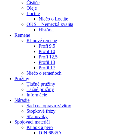
Čističe
Oleje
Loctite
Niečo o Loctite
OKS – Nemecká kvalita
História
Remene
Klinové remene
Profi 9,5
Profil 10
Profi 12,5
Profil 13
Profil 17
Niečo o remeňoch
Pružiny
Tlačné pružiny
Ťažné pružiny
Informácie
Náradie
Sada na opravu závitov
Stopkové frézy
Sťahováky
Spojovací materiál
Klinok a pero
DIN 6885A