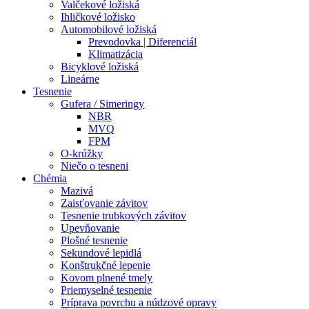
Valčekové ložiská
Ihličkové ložisko
Automobilové ložiská
Prevodovka | Diferenciál
Klimatizácia
Bicyklové ložiská
Lineárne
Tesnenie
Gufera / Simeringy
NBR
MVQ
FPM
O-krúžky
Niečo o tesneni
Chémia
Mazivá
Zaisťovanie závitov
Tesnenie trubkových závitov
Upevňovanie
Plošné tesnenie
Sekundové lepidlá
Konštrukčné lepenie
Kovom plnené tmely
Priemyselné tesnenie
Príprava povrchu a núdzové opravy