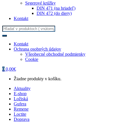
Segerové krúžky
DIN 471 (na hriadeľ)
DIN 472 (do diery)
Kontakt
Search
for:
Kontakt
Ochrana osobných údajov
Všeobecné obchodné podmienky
Cookie
0
0,00
€
Žiadne produkty v košíku.
Aktuality
E-shop
Ložiská
Gufera
Remene
Loctite
Doprava