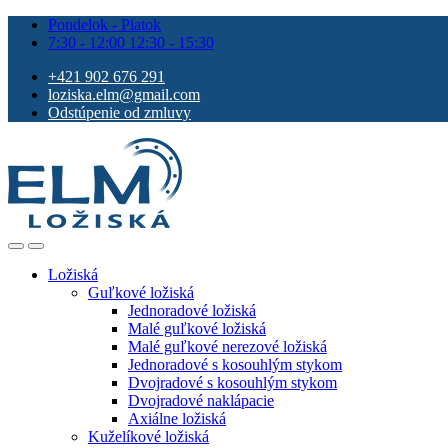
Pondelok - Piatok
7:30 - 12:00 12:30 - 15:30
+421 902 676 291
loziska.elm@gmail.com
Odstúpenie od zmluvy
Ložiská
Guľkové ložiská
Jednoradové ložiská
Malé guľkové ložiská
Malé guľkové nerezové ložiská
Jednoradové s kosouhlým stykom
Dvojradové s kosouhlým stykom
Dvojradové naklápacie
Axiálne ložiská
Kuželíkové ložiská