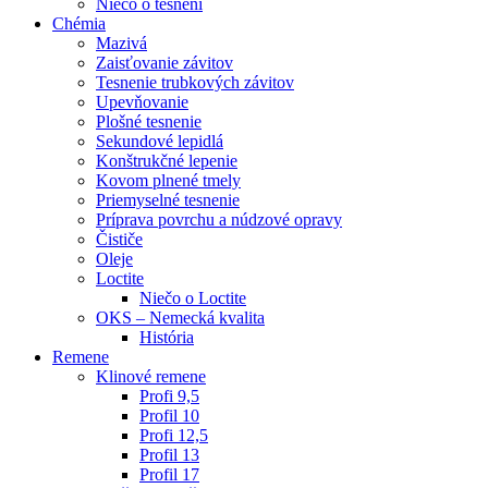
Niečo o tesneni
Chémia
Mazivá
Zaisťovanie závitov
Tesnenie trubkových závitov
Upevňovanie
Plošné tesnenie
Sekundové lepidlá
Konštrukčné lepenie
Kovom plnené tmely
Priemyselné tesnenie
Príprava povrchu a núdzové opravy
Čističe
Oleje
Loctite
Niečo o Loctite
OKS – Nemecká kvalita
História
Remene
Klinové remene
Profi 9,5
Profil 10
Profi 12,5
Profil 13
Profil 17