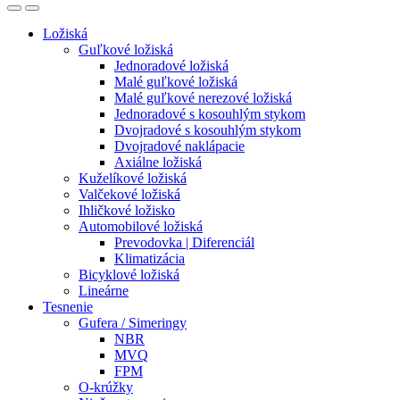
Ložiská
Guľkové ložiská
Jednoradové ložiská
Malé guľkové ložiská
Malé guľkové nerezové ložiská
Jednoradové s kosouhlým stykom
Dvojradové s kosouhlým stykom
Dvojradové naklápacie
Axiálne ložiská
Kuželíkové ložiská
Valčekové ložiská
Ihličkové ložisko
Automobilové ložiská
Prevodovka | Diferenciál
Klimatizácia
Bicyklové ložiská
Lineárne
Tesnenie
Gufera / Simeringy
NBR
MVQ
FPM
O-krúžky