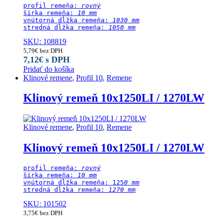
profil remeňa: 
rovný
šírka remeňa: 
10 mm
vnútorná dĺžka remeňa: 
1030 mm
stredná dĺžka remeňa:
 1050 mm
SKU: 108819
5,79
€
bez DPH
7,12
€
s DPH
Pridať do košíka
Klinové remene
,
Profil 10
,
Remene
Klinový remeň 10x1250LI / 1270LW
Klinové remene
,
Profil 10
,
Remene
Klinový remeň 10x1250LI / 1270LW
profil remeňa: 
rovný
šírka remeňa: 
10 mm
vnútorná dĺžka remeňa: 125
0 mm
stredná dĺžka remeňa:
 1270 mm
SKU: 101502
3,75
€
bez DPH