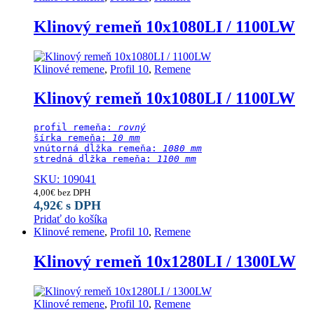
Klinový remeň 10x1080LI / 1100LW
Klinové remene
,
Profil 10
,
Remene
Klinový remeň 10x1080LI / 1100LW
profil remeňa: 
rovný
šírka remeňa: 
10 mm
vnútorná dĺžka remeňa: 
1080 mm
stredná dĺžka remeňa:
 1100 mm
SKU: 109041
4,00
€
bez DPH
4,92
€
s DPH
Pridať do košíka
Klinové remene
,
Profil 10
,
Remene
Klinový remeň 10x1280LI / 1300LW
Klinové remene
,
Profil 10
,
Remene