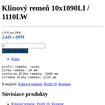
Klinový remeň 10x1090LI /
1110LW
1,97
€
bez DPH
2,42
€
s DPH
Klinový
remeň
Pridať do košíka
10x1090LI
/
Popis
1110LW
quantity
profil remeňa: 
rovný
šírka remeňa: 
10 mm
vnútorná dĺžka remeňa: 1090
stredná dĺžka remeňa:
Kategórie:
Klinové remene
,
Profil 10
,
Remene
Súvisiace produkty
Klinové remene
,
Profil 10
,
Remene