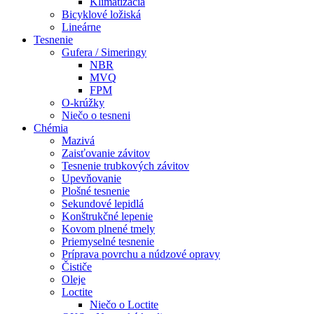
Klimatizácia
Bicyklové ložiská
Lineárne
Tesnenie
Gufera / Simeringy
NBR
MVQ
FPM
O-krúžky
Niečo o tesneni
Chémia
Mazivá
Zaisťovanie závitov
Tesnenie trubkových závitov
Upevňovanie
Plošné tesnenie
Sekundové lepidlá
Konštrukčné lepenie
Kovom plnené tmely
Priemyselné tesnenie
Príprava povrchu a núdzové opravy
Čističe
Oleje
Loctite
Niečo o Loctite