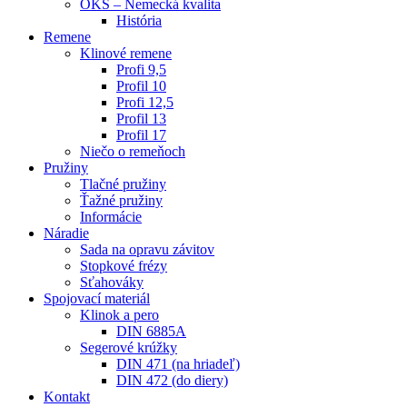
OKS – Nemecká kvalita
História
Remene
Klinové remene
Profi 9,5
Profil 10
Profi 12,5
Profil 13
Profil 17
Niečo o remeňoch
Pružiny
Tlačné pružiny
Ťažné pružiny
Informácie
Náradie
Sada na opravu závitov
Stopkové frézy
Sťahováky
Spojovací materiál
Klinok a pero
DIN 6885A
Segerové krúžky
DIN 471 (na hriadeľ)
DIN 472 (do diery)
Kontakt