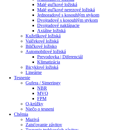
Malé guľkové ložiská
Malé guľkové nerezové ložiská
Jednoradové s kosouhlým stykom
Dvojradové s kosouhlým stykom
Dvojradové naklápacie
Axiálne ložiská
Kuželíkové ložiská
Valčekové ložiská
Ihličkové ložisko
Automobilové ložiská
Prevodovka | Diferenciál
Klimatizácia
Bicyklové ložiská
Lineárne
Tesnenie
Gufera / Simeringy
NBR
MVQ
FPM
O-krúžky
Niečo o tesneni
Chémia
Mazivá
Zaisťovanie závitov
Tesnenie trubkových závitov