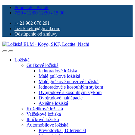
Pondelok - Piatok
7:30 - 12:00 12:30 - 15:30
+421 902 676 291
loziska.elm@gmail.com
Odstúpenie od zmluvy
Ložiská
Guľkové ložiská
Jednoradové ložiská
Malé guľkové ložiská
Malé guľkové nerezové ložiská
Jednoradové s kosouhlým stykom
Dvojradové s kosouhlým stykom
Dvojradové naklápacie
Axiálne ložiská
Kuželíkové ložiská
Valčekové ložiská
Ihličkové ložisko
Automobilové ložiská
Prevodovka | Diferenciál