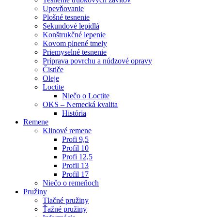
Upevňovanie
Plošné tesnenie
Sekundové lepidlá
Konštrukčné lepenie
Kovom plnené tmely
Priemyselné tesnenie
Príprava povrchu a núdzové opravy
Čističe
Oleje
Loctite
Niečo o Loctite
OKS – Nemecká kvalita
História
Remene
Klinové remene
Profi 9,5
Profil 10
Profi 12,5
Profil 13
Profil 17
Niečo o remeňoch
Pružiny
Tlačné pružiny
Ťažné pružiny