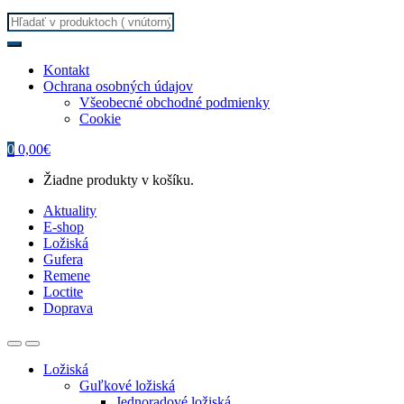
Search
for:
Kontakt
Ochrana osobných údajov
Všeobecné obchodné podmienky
Cookie
0
0,00
€
Žiadne produkty v košíku.
Aktuality
E-shop
Ložiská
Gufera
Remene
Loctite
Doprava
Ložiská
Guľkové ložiská
Jednoradové ložiská