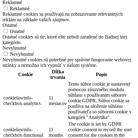
Reklamné
Reklamné
Reklamné cookies sa používajú na zobrazovanie relevantných
reklám na základe vašich záujmov.
Ostatné
Ostatné
Ostatné cookies sú tie, ktoré ešte neboli zaradené do žiadnej inej
kategórie.
Nevyhnutné
Nevyhnutné
Nevyhnutné cookies sú potrebné pre správne fungovanie webovej
stránky a nemožno ich vypnúť v našom systéme.
Dĺžka
Cookie
Popis
trvania
Tento súbor cookie je nastavený
pomocou zásuvného modulu
súhlasu s používaním súborov
cookielawinfo-
11
cookie GDPR. Súbor cookie sa
checkbox-analytics
mesiacov
používa na uloženie súhlasu
používateľa so súbormi cookie v
kategórii "Analytika".
The cookie is set by GDPR
cookielawinfo-
11
cookie consent to record the user
checkbox-functional
months
consent for the cookies in the