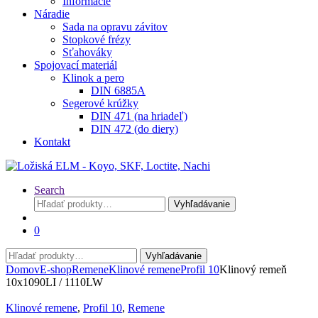
Informácie
Náradie
Sada na opravu závitov
Stopkové frézy
Sťahováky
Spojovací materiál
Klinok a pero
DIN 6885A
Segerové krúžky
DIN 471 (na hriadeľ)
DIN 472 (do diery)
Kontakt
Search
Hľadať:
Vyhľadávanie
0
Hľadať:
Vyhľadávanie
Domov
E-shop
Remene
Klinové remene
Profil 10
Klinový remeň
10x1090LI / 1110LW
Klinové remene
,
Profil 10
,
Remene