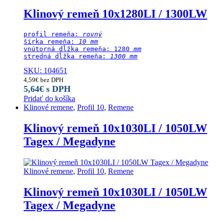
Klinový remeň 10x1280LI / 1300LW
profil remeňa: 
rovný
šírka remeňa: 
10 mm
vnútorná dĺžka remeňa: 1280
 mm
stredná dĺžka remeňa:
 1300 mm
SKU: 104651
4,59
€
bez DPH
5,64
€
s DPH
Pridať do košíka
Klinové remene
,
Profil 10
,
Remene
Klinový remeň 10x1030LI / 1050LW
Tagex / Megadyne
Klinové remene
,
Profil 10
,
Remene
Klinový remeň 10x1030LI / 1050LW
Tagex / Megadyne