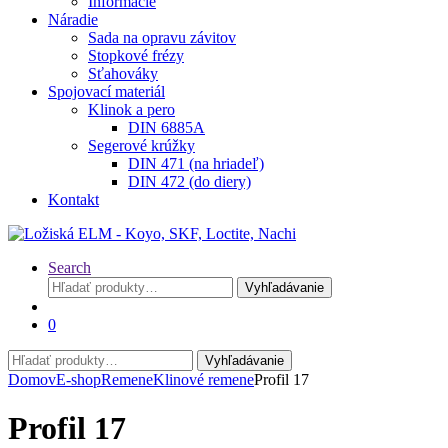
Informácie
Náradie
Sada na opravu závitov
Stopkové frézy
Sťahováky
Spojovací materiál
Klinok a pero
DIN 6885A
Segerové krúžky
DIN 471 (na hriadeľ)
DIN 472 (do diery)
Kontakt
Search
Hľadať:
Vyhľadávanie
0
Hľadať:
Vyhľadávanie
Domov
E-shop
Remene
Klinové remene
Profil 17
Profil 17