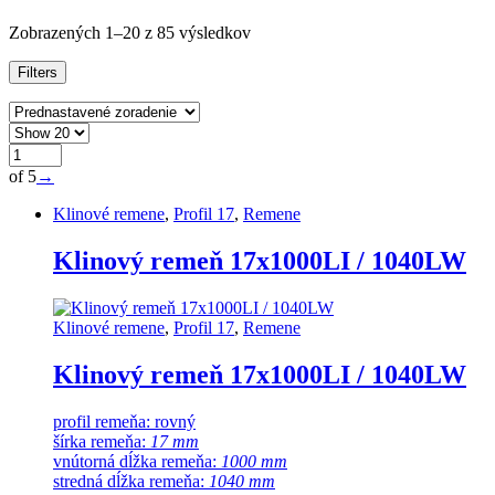
Zobrazených 1–20 z 85 výsledkov
Filters
of 5
→
Klinové remene
,
Profil 17
,
Remene
Klinový remeň 17x1000LI / 1040LW
Klinové remene
,
Profil 17
,
Remene
Klinový remeň 17x1000LI / 1040LW
profil remeňa: rovný
šírka remeňa:
17 mm
vnútorná dĺžka remeňa:
1000 mm
stredná dĺžka remeňa:
1040 mm