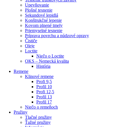
Upevňovanie
Plošné tesnenie
Sekundové lepidlá
Konštrukčné lepenie
Kovom plnené tmely
Priemyselné tesnenie
Príprava povrchu a núdzové opravy
Čističe
Oleje
Loctite
Niečo o Loctite
OKS – Nemecká kvalita
História
Remene
Klinové remene
Profi 9,5
Profil 10
Profi 12,5
Profil 13
Profil 17
Niečo o remeňoch
Pružiny
Tlačné pružiny
Ťažné pružiny