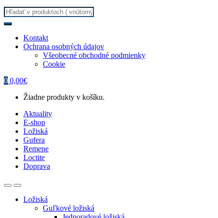
Search
for:
Kontakt
Ochrana osobných údajov
Všeobecné obchodné podmienky
Cookie
0
0,00
€
Žiadne produkty v košíku.
Aktuality
E-shop
Ložiská
Gufera
Remene
Loctite
Doprava
Ložiská
Guľkové ložiská
Jednoradové ložiská