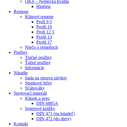
OKS – Nemecká kvalita
História
Remene
Klinové remene
Profi 9,5
Profil 10
Profi 12,5
Profil 13
Profil 17
Niečo o remeňoch
Pružiny
Tlačné pružiny
Ťažné pružiny
Informácie
Náradie
Sada na opravu závitov
Stopkové frézy
Sťahováky
Spojovací materiál
Klinok a pero
DIN 6885A
Segerové krúžky
DIN 471 (na hriadeľ)
DIN 472 (do diery)
Kontakt