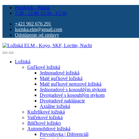
Pondelok - Piatok
7:30 - 12:00 12:30 - 15:30
+421 902 676 291
loziska.elm@gmail.com
Odstúpenie od zmluvy
Ložiská
Guľkové ložiská
Jednoradové ložiská
Malé guľkové ložiská
Malé guľkové nerezové ložiská
Jednoradové s kosouhlým stykom
Dvojradové s kosouhlým stykom
Dvojradové naklápacie
Axiálne ložiská
Kuželíkové ložiská
Valčekové ložiská
Ihličkové ložisko
Automobilové ložiská
Prevodovka | Diferenciál