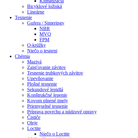
Klimatizácia
Bicyklové ložiská
Lineárne
Tesnenie
Gufera / Simeringy
NBR
MVQ
FPM
O-krúžky
Niečo o tesneni
Chémia
Mazivá
Zaisťovanie závitov
Tesnenie trubkových závitov
Upevňovanie
Plošné tesnenie
Sekundové lepidlá
Konštrukčné lepenie
Kovom plnené tmely
Priemyselné tesnenie
Príprava povrchu a núdzové opravy
Čističe
Oleje
Loctite
Niečo o Loctite