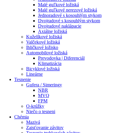
Malé guľkové ložiská
Malé guľkové nerezové ložiská
Jednoradové s kosouhlým stykom
Dvojradové s kosouhlým stykom
Dvojradové naklápacie
Axiálne ložiská
Kuželíkové ložiská
Valčekové ložiská
Ihličkové ložisko
Automobilové ložiská
Prevodovka | Diferenciál
Klimatizácia
Bicyklové ložiská
Lineárne
Tesnenie
Gufera / Simeringy
NBR
MVQ
FPM
O-krúžky
Niečo o tesneni
Chémia
Mazivá
Zaisťovanie závitov
Tesnenie trubkových závitov