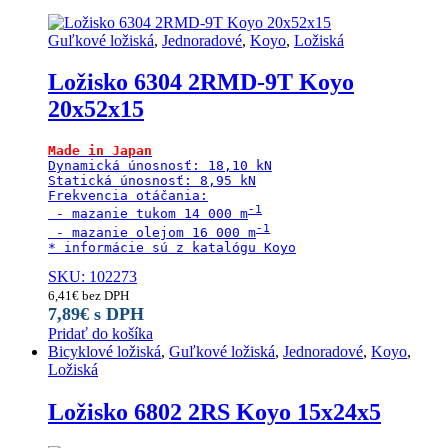
Guľkové ložiská
,
Jednoradové
,
Koyo
,
Ložiská
Ložisko 6304 2RMD-9T Koyo
20x52x15
Made in Japan
Dynamická únosnosť: 18,10 kN

Statická únosnosť: 8,95 kN

Frekvencia otáčania:

 - mazanie tukom 14 000 m
 - mazanie olejom 16 000 m
* informácie sú z katalógu Koyo
SKU: 102273
6,41
€
bez DPH
7,89
€
s DPH
Pridať do košíka
Bicyklové ložiská
,
Guľkové ložiská
,
Jednoradové
,
Koyo
,
Ložiská
Ložisko 6802 2RS Koyo 15x24x5