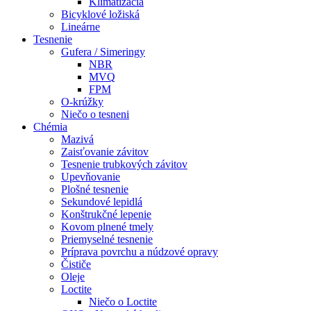
Klimatizácia
Bicyklové ložiská
Lineárne
Tesnenie
Gufera / Simeringy
NBR
MVQ
FPM
O-krúžky
Niečo o tesneni
Chémia
Mazivá
Zaisťovanie závitov
Tesnenie trubkových závitov
Upevňovanie
Plošné tesnenie
Sekundové lepidlá
Konštrukčné lepenie
Kovom plnené tmely
Priemyselné tesnenie
Príprava povrchu a núdzové opravy
Čističe
Oleje
Loctite
Niečo o Loctite