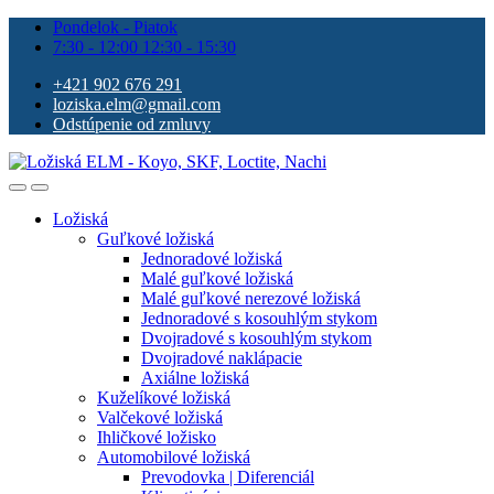
Pondelok - Piatok
7:30 - 12:00 12:30 - 15:30
+421 902 676 291
loziska.elm@gmail.com
Odstúpenie od zmluvy
Ložiská
Guľkové ložiská
Jednoradové ložiská
Malé guľkové ložiská
Malé guľkové nerezové ložiská
Jednoradové s kosouhlým stykom
Dvojradové s kosouhlým stykom
Dvojradové naklápacie
Axiálne ložiská
Kuželíkové ložiská
Valčekové ložiská
Ihličkové ložisko
Automobilové ložiská
Prevodovka | Diferenciál