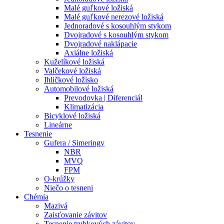
Malé guľkové ložiská
Malé guľkové nerezové ložiská
Jednoradové s kosouhlým stykom
Dvojradové s kosouhlým stykom
Dvojradové naklápacie
Axiálne ložiská
Kuželíkové ložiská
Valčekové ložiská
Ihličkové ložisko
Automobilové ložiská
Prevodovka | Diferenciál
Klimatizácia
Bicyklové ložiská
Lineárne
Tesnenie
Gufera / Simeringy
NBR
MVQ
FPM
O-krúžky
Niečo o tesneni
Chémia
Mazivá
Zaisťovanie závitov
Tesnenie trubkových závitov