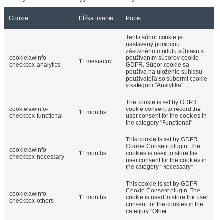
Cookie
Dĺžka trvania
Popis
Tento súbor cookie je
nastavený pomocou
zásuvného modulu súhlasu s
cookielawinfo-
používaním súborov cookie
11 mesiacov
checkbox-analytics
GDPR. Súbor cookie sa
používa na uloženie súhlasu
používateľa so súbormi cookie
v kategórii "Analytika".
The cookie is set by GDPR
cookielawinfo-
cookie consent to record the
11 months
checkbox-functional
user consent for the cookies in
the category "Functional".
This cookie is set by GDPR
Cookie Consent plugin. The
cookielawinfo-
11 months
cookies is used to store the
checkbox-necessary
user consent for the cookies in
the category "Necessary".
This cookie is set by GDPR
Cookie Consent plugin. The
cookielawinfo-
11 months
cookie is used to store the user
checkbox-others
consent for the cookies in the
category "Other.