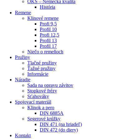
OKS – Nemecká kvalita
História
Remene
Klinové remene
Profi 9,5
Profil 10
Profi 12,5
Profil 13
Profil 17
Niečo o remeňoch
Pružiny
Tlačné pružiny
Ťažné pružiny
Informácie
Náradie
Sada na opravu závitov
Stopkové frézy
Sťahováky
Spojovací materiál
Klinok a pero
DIN 6885A
Segerové krúžky
DIN 471 (na hriadeľ)
DIN 472 (do diery)
Kontakt