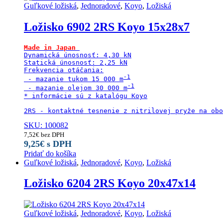
Guľkové ložiská
,
Jednoradové
,
Koyo
,
Ložiská
Ložisko 6902 2RS Koyo 15x28x7
Made in Japan
Dynamická únosnosť: 4,30 kN

Statická únosnosť: 2,25 kN

Frekvencia otáčania:

 - mazanie tukom 15 000 m
 - mazanie olejom 30 000 m
* informácie sú z katalógu Koyo

2RS - kontaktné tesnenie z nitrilovej pryže na obo
SKU: 100082
7,52
€
bez DPH
9,25
€
s DPH
Pridať do košíka
Guľkové ložiská
,
Jednoradové
,
Koyo
,
Ložiská
Ložisko 6204 2RS Koyo 20x47x14
Guľkové ložiská
,
Jednoradové
,
Koyo
,
Ložiská