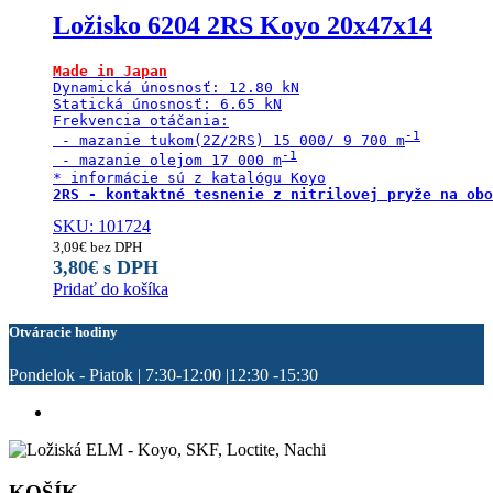
Ložisko 6204 2RS Koyo 20x47x14
Made in Japan
Dynamická únosnosť: 12.80 kN

Statická únosnosť: 6.65 kN

Frekvencia otáčania:

 - mazanie tukom(2Z/2RS) 15 000/ 9 700 m
 - mazanie olejom 17 000 m
2RS - kontaktné tesnenie z nitrilovej pryže na obo
SKU: 101724
3,09
€
bez DPH
3,80
€
s DPH
Pridať do košíka
Otváracie hodiny
Pondelok - Piatok | 7:30-12:00 |12:30 -15:30
KOŠÍK