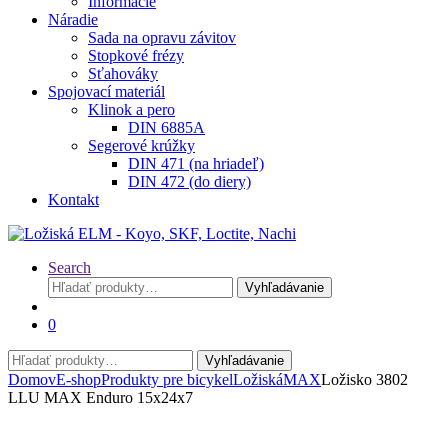
Informácie
Náradie
Sada na opravu závitov
Stopkové frézy
Sťahováky
Spojovací materiál
Klinok a pero
DIN 6885A
Segerové krúžky
DIN 471 (na hriadeľ)
DIN 472 (do diery)
Kontakt
Search
Hľadať:
Vyhľadávanie
0
Hľadať:
Vyhľadávanie
Domov
E-shop
Produkty pre bicykel
Ložiská
MAX
Ložisko 3802
LLU MAX Enduro 15x24x7