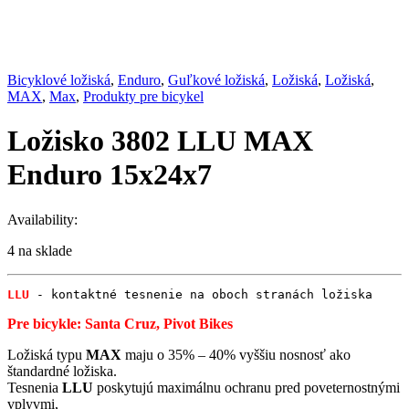
Bicyklové ložiská
,
Enduro
,
Guľkové ložiská
,
Ložiská
,
Ložiská
,
MAX
,
Max
,
Produkty pre bicykel
Ložisko 3802 LLU MAX
Enduro 15x24x7
Availability:
4 na sklade
LLU
 - kontaktné tesnenie na oboch stranách ložiska
Pre bicykle: Santa Cruz, Pivot Bikes
Ložiská typu
MAX
maju o 35% – 40% vyššiu nosnosť ako
štandardné ložiska.
Tesnenia
LLU
poskytujú maximálnu ochranu pred poveternostnými
vplyvmi,