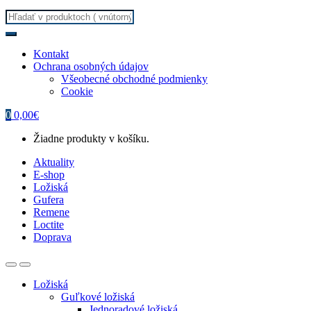
Search
for:
Kontakt
Ochrana osobných údajov
Všeobecné obchodné podmienky
Cookie
0
0,00
€
Žiadne produkty v košíku.
Aktuality
E-shop
Ložiská
Gufera
Remene
Loctite
Doprava
Ložiská
Guľkové ložiská
Jednoradové ložiská