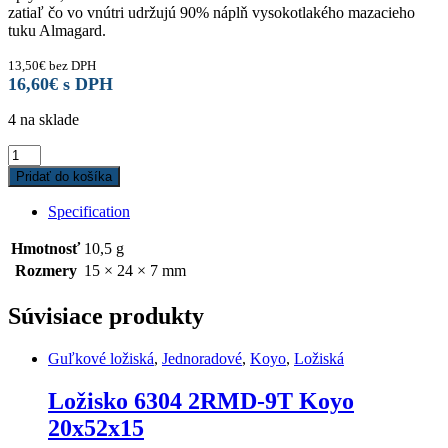
zatiaľ čo vo vnútri udržujú 90% náplň vysokotlakého mazacieho
tuku Almagard.
13,50
€
bez DPH
16,60
€
s DPH
4 na sklade
Ložisko
3802
Pridať do košíka
LLU
MAX
Specification
Enduro
15x24x7
Hmotnosť
10,5 g
quantity
Rozmery
15 × 24 × 7 mm
Súvisiace produkty
Guľkové ložiská
,
Jednoradové
,
Koyo
,
Ložiská
Ložisko 6304 2RMD-9T Koyo
20x52x15