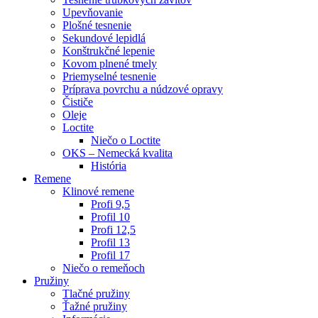
Upevňovanie
Plošné tesnenie
Sekundové lepidlá
Konštrukčné lepenie
Kovom plnené tmely
Priemyselné tesnenie
Príprava povrchu a núdzové opravy
Čističe
Oleje
Loctite
Niečo o Loctite
OKS – Nemecká kvalita
História
Remene
Klinové remene
Profi 9,5
Profil 10
Profi 12,5
Profil 13
Profil 17
Niečo o remeňoch
Pružiny
Tlačné pružiny
Ťažné pružiny