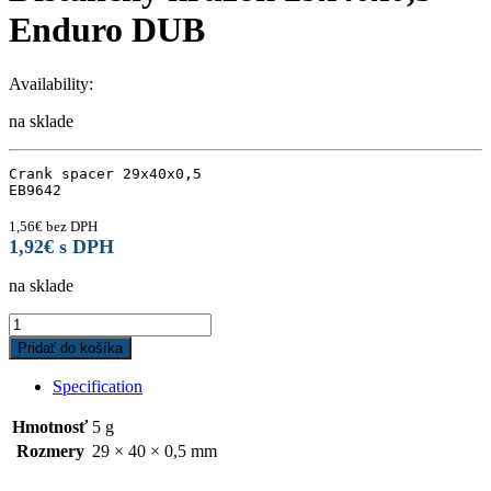
Enduro DUB
Availability:
na sklade
Crank spacer 29x40x0,5

EB9642
1,56
€
bez DPH
1,92
€
s DPH
na sklade
Dištančny
krúžok
Pridať do košíka
29x40x0,5
Enduro
Specification
DUB
quantity
Hmotnosť
5 g
Rozmery
29 × 40 × 0,5 mm