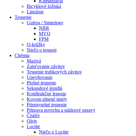
Klimatizácia
Bicyklové ložiská
Lineárne
Tesnenie
Gufera / Simeringy
NBR
MVQ
FPM
O-krúžky
Niečo o tesneni
Chémia
Mazivá
Zaisťovanie závitov
Tesnenie trubkových závitov
Upevňovanie
Plošné tesnenie
Sekundové lepidlá
Konštrukčné lepenie
Kovom plnené tmely
Priemyselné tesnenie
Príprava povrchu a núdzové opravy
Čističe
Oleje
Loctite
Niečo o Loctite