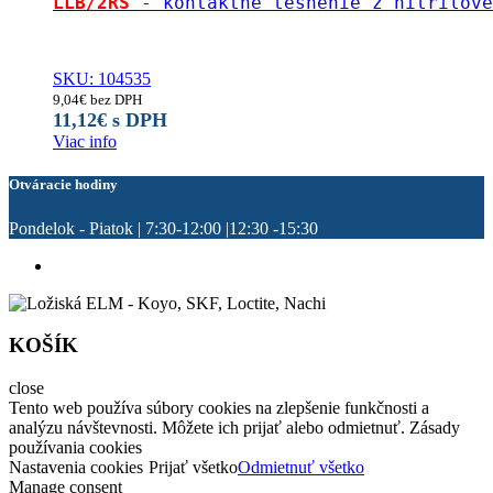
LLB/2RS
 - kontaktné tesnenie z nitrilove
SKU: 104535
9,04
€
bez DPH
11,12
€
s DPH
Viac info
Otváracie hodiny
Pondelok - Piatok | 7:30-12:00 |12:30 -15:30
KOŠÍK
close
Tento web používa súbory cookies na zlepšenie funkčnosti a
analýzu návštevnosti. Môžete ich prijať alebo odmietnuť. Zásady
používania cookies
Nastavenia cookies
Prijať všetko
Odmietnuť všetko
Manage consent