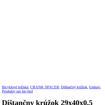
Bicyklové ložiská
,
CRANK SPACER
,
Dištančný krúžok
,
Enduro
,
Produkty pre bicykel
Dištančny krúžok 29x40x0,5