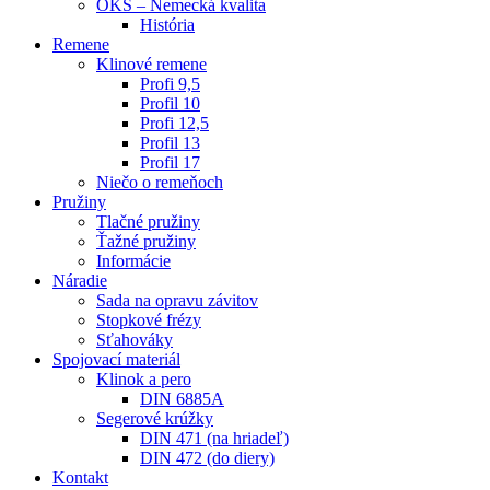
OKS – Nemecká kvalita
História
Remene
Klinové remene
Profi 9,5
Profil 10
Profi 12,5
Profil 13
Profil 17
Niečo o remeňoch
Pružiny
Tlačné pružiny
Ťažné pružiny
Informácie
Náradie
Sada na opravu závitov
Stopkové frézy
Sťahováky
Spojovací materiál
Klinok a pero
DIN 6885A
Segerové krúžky
DIN 471 (na hriadeľ)
DIN 472 (do diery)
Kontakt