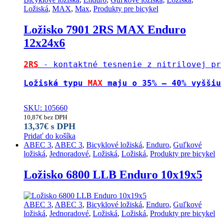
Ložiská
,
MAX
,
Max
,
Produkty pre bicykel
Ložisko 7901 2RS MAX Enduro
12x24x6
2RS
 - kontaktné tesnenie z nitrilovej pr
Ložiská typu 
MAX 
maju o 35% – 40% vyššiu
SKU: 105660
10,87
€
bez DPH
13,37
€
s DPH
Pridať do košíka
ABEC 3
,
ABEC 3
,
Bicyklové ložiská
,
Enduro
,
Guľkové
ložiská
,
Jednoradové
,
Ložiská
,
Ložiská
,
Produkty pre bicykel
Ložisko 6800 LLB Enduro 10x19x5
ABEC 3
,
ABEC 3
,
Bicyklové ložiská
,
Enduro
,
Guľkové
ložiská
,
Jednoradové
,
Ložiská
,
Ložiská
,
Produkty pre bicykel