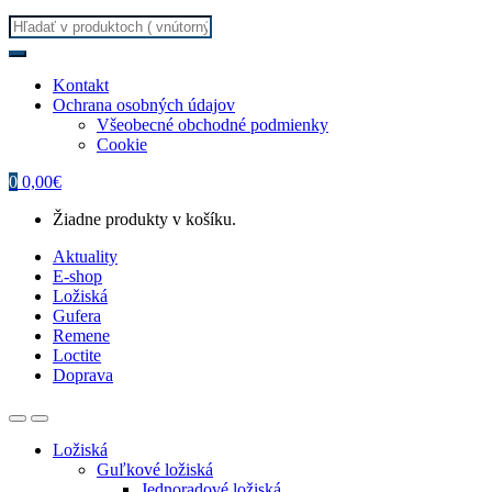
Search
for:
Kontakt
Ochrana osobných údajov
Všeobecné obchodné podmienky
Cookie
0
0,00
€
Žiadne produkty v košíku.
Aktuality
E-shop
Ložiská
Gufera
Remene
Loctite
Doprava
Ložiská
Guľkové ložiská
Jednoradové ložiská