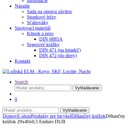
Informácie
Náradie
Sada na opravu závitov
Stopkové frézy
Sťahováky
Spojovací materiál
Klinok a pero
DIN 6885A
Segerové krúžky
DIN 471 (na hriadeľ)
DIN 472 (do diery)
Kontakt
Search
Hľadať:
Vyhľadávanie
0
Hľadať:
Vyhľadávanie
Domov
E-shop
Produkty pre bicykel
Dištančný krúžok
Dištančny
krúžok 29x40x0,5 Enduro DUB