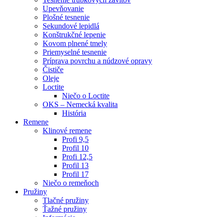
Upevňovanie
Plošné tesnenie
Sekundové lepidlá
Konštrukčné lepenie
Kovom plnené tmely
Priemyselné tesnenie
Príprava povrchu a núdzové opravy
Čističe
Oleje
Loctite
Niečo o Loctite
OKS – Nemecká kvalita
História
Remene
Klinové remene
Profi 9,5
Profil 10
Profi 12,5
Profil 13
Profil 17
Niečo o remeňoch
Pružiny
Tlačné pružiny
Ťažné pružiny