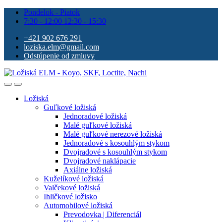
Pondelok - Piatok
7:30 - 12:00 12:30 - 15:30
+421 902 676 291
loziska.elm@gmail.com
Odstúpenie od zmluvy
Ložiská
Guľkové ložiská
Jednoradové ložiská
Malé guľkové ložiská
Malé guľkové nerezové ložiská
Jednoradové s kosouhlým stykom
Dvojradové s kosouhlým stykom
Dvojradové naklápacie
Axiálne ložiská
Kuželíkové ložiská
Valčekové ložiská
Ihličkové ložisko
Automobilové ložiská
Prevodovka | Diferenciál