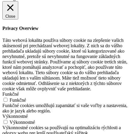
Close
Privacy Overview
Táto webová lokalita používa súbory cookie na zlepšenie vašich
skúseností pri prechádzaní webovej lokality. Z nich sa do vášho
prehliadača ukladajú súbory cookie, ktoré sú kategorizované ako
nevyhnutné, pretože sú nevyhnutné na fungovanie základných
funkcií webovej stránky. Používame aj súbory cookie tretích strán,
ktoré nám pomáhajú analyzovať a pochopiť, ako používate túto
webovú lokalitu. Tieto súbory cookie sa do vášho prehliadača
ukladajú len s vaším súhlasom. Máte tiež možnosť tieto súbory
cookie odmietnuť. Odhlásenie sa z niektorých z týchto súborov
cookie však môže ovplyvniť vaše prehliadanie.
Funkčné
Funkčné
Funkčné cookies umožňujú zapamätať si vaše voľby a nastavenia,
ako je jazyk alebo región.
Výkonnostné
Výkonnostné
Výkonnostné cookies sa používajú na optimalizáciu rýchlosti a
odozvy webu pre lepší používateľský zážitok.