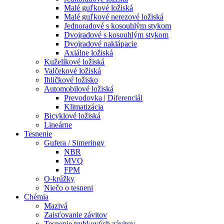
Malé guľkové ložiská
Malé guľkové nerezové ložiská
Jednoradové s kosouhlým stykom
Dvojradové s kosouhlým stykom
Dvojradové naklápacie
Axiálne ložiská
Kuželíkové ložiská
Valčekové ložiská
Ihličkové ložisko
Automobilové ložiská
Prevodovka | Diferenciál
Klimatizácia
Bicyklové ložiská
Lineárne
Tesnenie
Gufera / Simeringy
NBR
MVQ
FPM
O-krúžky
Niečo o tesneni
Chémia
Mazivá
Zaisťovanie závitov
Tesnenie trubkových závitov