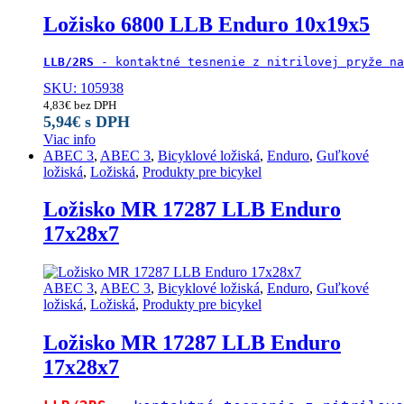
Ložisko 6800 LLB Enduro 10x19x5
LLB/2RS
 - kontaktné tesnenie z nitrilovej pryže na
SKU: 105938
4,83
€
bez DPH
5,94
€
s DPH
Viac info
ABEC 3
,
ABEC 3
,
Bicyklové ložiská
,
Enduro
,
Guľkové
ložiská
,
Ložiská
,
Produkty pre bicykel
Ložisko MR 17287 LLB Enduro
17x28x7
ABEC 3
,
ABEC 3
,
Bicyklové ložiská
,
Enduro
,
Guľkové
ložiská
,
Ložiská
,
Produkty pre bicykel
Ložisko MR 17287 LLB Enduro
17x28x7