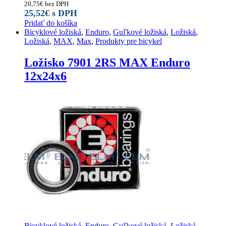
20,75
€
bez DPH
25,52
€
s DPH
Pridať do košíka
Bicyklové ložiská
,
Enduro
,
Guľkové ložiská
,
Ložiská
,
Ložiská
,
MAX
,
Max
,
Produkty pre bicykel
Ložisko 7901 2RS MAX Enduro
12x24x6
Bicyklové ložiská
,
Enduro
,
Guľkové ložiská
,
Ložiská
,