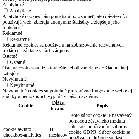
Analytické
Analytické
Analytické cookies nám pomáhajú porozumieť, ako návštevníci
používajú web, zbierajú anonymné štatistiky a zlepšujú jeho
funkčnosť.
Reklamné
Reklamné
Reklamné cookies sa používajú na zobrazovanie relevantných
reklám na základe vašich záujmov.
Ostatné
Ostatné
Ostatné cookies sú tie, ktoré ešte neboli zaradené do žiadnej inej
kategórie.
Nevyhnutné
Nevyhnutné
Nevyhnutné cookies sú potrebné pre správne fungovanie webovej
stránky a nemožno ich vypnúť v našom systéme.
Dĺžka
Cookie
Popis
trvania
Tento súbor cookie je nastavený
pomocou zásuvného modulu
súhlasu s používaním súborov
cookielawinfo-
11
cookie GDPR. Súbor cookie sa
checkbox-analytics
mesiacov
používa na uloženie súhlasu