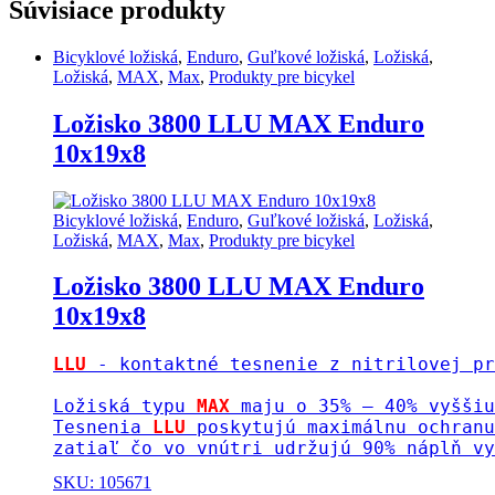
Súvisiace produkty
Bicyklové ložiská
,
Enduro
,
Guľkové ložiská
,
Ložiská
,
Ložiská
,
MAX
,
Max
,
Produkty pre bicykel
Ložisko 3800 LLU MAX Enduro
10x19x8
Bicyklové ložiská
,
Enduro
,
Guľkové ložiská
,
Ložiská
,
Ložiská
,
MAX
,
Max
,
Produkty pre bicykel
Ložisko 3800 LLU MAX Enduro
10x19x8
LLU
 - kontaktné tesnenie z nitrilovej pr
Ložiská typu 
MAX 
maju o 35% – 40% vyššiu
Tesnenia 
LLU 
poskytujú maximálnu ochranu
zatiaľ čo vo vnútri udržujú 90% náplň vy
SKU: 105671