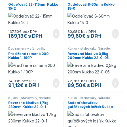
Oddeľovač ložísk
,
Oddeľovač
Oddeľovač ložísk
,
Oddeľovač
Oddeľovač 22-115mm Kukko
Oddeľovač 8-60mm Kukko
ložísk
,
Sťahováky
ložísk
,
Sťahováky
15-2
15-0
137,50
€
bez DPH
80,98
€
bez DPH
169,13
€
s DPH
99,60
€
s DPH
Dvojramenný sťahovák
,
Kukko - sťahováky
,
Náradie
,
Dvojramenný sťahovák
,
Kukko -
Sťahovák na vnútorné
Predĺžené ramená 200
Reverzné kladivo 0,5kg
sťahováky
,
Náradie
,
Sťahováky
vyťahovanie
,
Sťahováky
Kukko 1-190P
200mm Kukko 22-0-05
74,08
€
bez DPH
72,76
€
bez DPH
91,12
€
s DPH
89,50
€
s DPH
Kukko - sťahováky
,
Náradie
,
Kukko - sťahováky
,
Náradie
,
Sťahovák na vnútorné
Sada sťahovákov
,
Sada
Reverzné kladivo 1,7kg
Sada sťahovákov
vyťahovanie
,
Sťahováky
sťahovakov
,
Sťahováky
230mm Kukko 22-0-1
guľôčkových ložísk Kukko
69-A