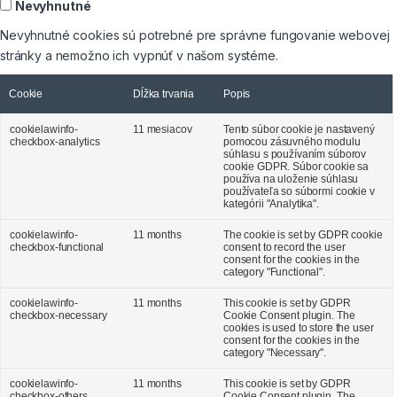
Nevyhnutné
Nevyhnutné cookies sú potrebné pre správne fungovanie webovej
stránky a nemožno ich vypnúť v našom systéme.
Cookie
Dĺžka trvania
Popis
cookielawinfo-
11 mesiacov
Tento súbor cookie je nastavený
checkbox-analytics
pomocou zásuvného modulu
súhlasu s používaním súborov
cookie GDPR. Súbor cookie sa
používa na uloženie súhlasu
používateľa so súbormi cookie v
kategórii "Analytika".
cookielawinfo-
11 months
The cookie is set by GDPR cookie
checkbox-functional
consent to record the user
consent for the cookies in the
category "Functional".
cookielawinfo-
11 months
This cookie is set by GDPR
checkbox-necessary
Cookie Consent plugin. The
cookies is used to store the user
consent for the cookies in the
category "Necessary".
cookielawinfo-
11 months
This cookie is set by GDPR
checkbox-others
Cookie Consent plugin. The