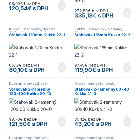
98,00
€
bez DPH
120,54
€
s DPH
272,50
€
bez DPH
335,18
€
s DPH
Kukko - sťahováky
,
Náradie
,
Kukko - sťahováky
,
Náradie
,
Sťahovák na vnútorné
Sťahovák na vnútorné
Sťahovák 120mm Kukko 22-1
Sťahovák 165mm Kukko 22-2
vyťahovanie
,
Sťahováky
vyťahovanie
,
Sťahováky
65,12
€
bez DPH
97,48
€
bez DPH
80,10
€
s DPH
119,90
€
s DPH
Dvojramenný sťahovák
,
Dvojramenný sťahovák
,
Dvojramenný sťahovák
,
Kukko -
Dvojramenný sťahovák
,
Kukko -
Sťahovák 2-ramenný
Sťahovák 2-ramenný 60×40
sťahováky
,
Náradie
,
Sťahováky
sťahováky
,
Náradie
,
Sťahováky
120×100 Kukko 20-10
Kukko 41-0
98,78
€
bez DPH
35,12
€
bez DPH
121,50
€
s DPH
43,20
€
s DPH
Dvojramenný sťahovák
,
Dvojramenný sťahovák
,