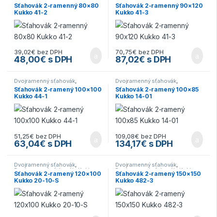
Dvojramenný sťahovák
,
Kukko -
Dvojramenný sťahovák
,
Kukko -
Sťahovák 2-ramenný 80×80
Sťahovák 2-ramenný 90×120
sťahováky
,
Náradie
,
Sťahováky
sťahováky
,
Náradie
,
Sťahováky
Kukko 41-2
Kukko 41-3
39,02
€
bez DPH
70,75
€
bez DPH
48,00
€
s DPH
87,02
€
s DPH
Dvojramenný sťahovák
,
Dvojramenný sťahovák
,
Dvojramenný sťahovák
,
Kukko -
Dvojramenný sťahovák
,
Kukko -
Sťahovák 2-ramený 100×100
Sťahovák 2-ramený 100×85
sťahováky
,
Náradie
,
Sťahováky
sťahováky
,
Náradie
,
Sťahováky
Kukko 44-1
Kukko 14-01
51,25
€
bez DPH
109,08
€
bez DPH
63,04
€
s DPH
134,17
€
s DPH
Dvojramenný sťahovák
,
Dvojramenný sťahovák
,
Dvojramenný sťahovák
,
Kukko -
Dvojramenný sťahovák
,
Kukko -
Sťahovák 2-ramený 120×100
Sťahovák 2-ramený 150×150
sťahováky
,
Náradie
,
Sťahováky
sťahováky
,
Náradie
,
Sťahováky
Kukko 20-10-S
Kukko 482-3