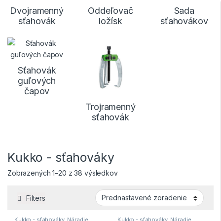
Dvojramenný
Oddeľovač
Sada
sťahovák
ložísk
sťahovákov
Sťahovák
guľových
čapov
Trojramenný
sťahovák
Kukko - sťahováky
Zobrazených 1–20 z 38 výsledkov
Filters
Kukko - sťahováky
,
Náradie
,
Kukko - sťahováky
,
Náradie
,