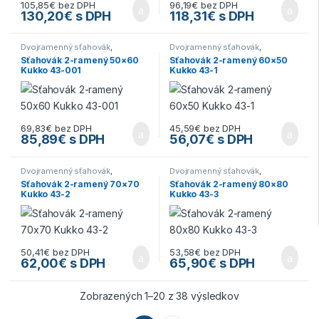
105,85
€
bez DPH
96,19
€
bez DPH
130,20
€
s DPH
118,31
€
s DPH
Dvojramenný sťahovák
,
Dvojramenný sťahovák
,
Dvojramenný sťahovák
,
Kukko -
Dvojramenný sťahovák
,
Kukko -
Sťahovák 2-ramený 50×60
Sťahovák 2-ramený 60×50
sťahováky
,
Náradie
,
Sťahováky
sťahováky
,
Náradie
,
Sťahováky
Kukko 43-001
Kukko 43-1
69,83
€
bez DPH
45,59
€
bez DPH
85,89
€
s DPH
56,07
€
s DPH
Dvojramenný sťahovák
,
Dvojramenný sťahovák
,
Dvojramenný sťahovák
,
Kukko -
Dvojramenný sťahovák
,
Kukko -
Sťahovák 2-ramený 70×70
Sťahovák 2-ramený 80×80
sťahováky
,
Náradie
,
Sťahováky
sťahováky
,
Náradie
,
Sťahováky
Kukko 43-2
Kukko 43-3
50,41
€
bez DPH
53,58
€
bez DPH
62,00
€
s DPH
65,90
€
s DPH
Zobrazených 1–20 z 38 výsledkov