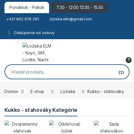
Pondelok - Piatok
7:30 - 12:00 12:30 - 15:30
+421 902 676 291
loziska.elm@gmail.com
Odstúpenie od zmluvy
0
Hľadať:
Domov
E-shop
Ložiská
Kukko - sťahováky
Kukko - sťahováky Kategórie