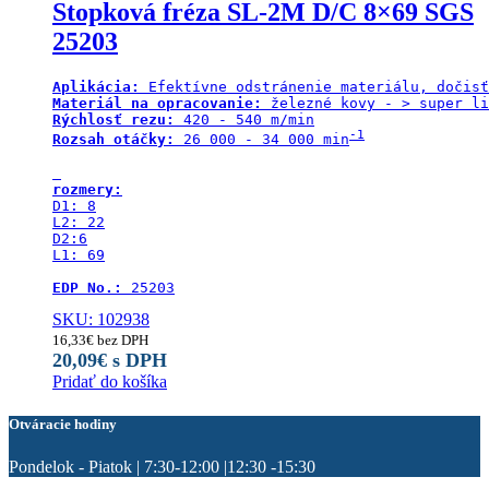
Stopková fréza SL-2M D/C 8×69 SGS
25203
Aplikácia:
Materiál na opracovanie:
Rýchlosť rezu:
-1
Rozsah otáčky:
 26 000 - 34 000 min
rozmery:
D1: 8

L2: 22

D2:6

L1: 69

EDP No.:
 25203
SKU: 102938
16,33
€
bez DPH
20,09
€
s DPH
Pridať do košíka
Otváracie hodiny
Pondelok - Piatok | 7:30-12:00 |12:30 -15:30