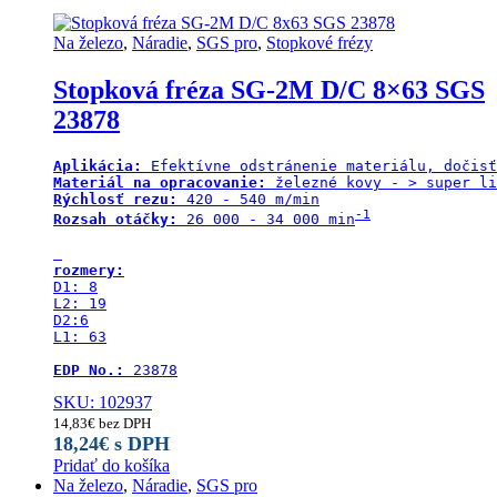
Na železo
,
Náradie
,
SGS pro
,
Stopkové frézy
Stopková fréza SG-2M D/C 8×63 SGS
23878
Aplikácia:
Materiál na opracovanie:
Rýchlosť rezu:
-1
Rozsah otáčky:
 26 000 - 34 000 min
rozmery:
D1: 8

L2: 19

D2:6

L1: 63

EDP No.:
 23878
SKU: 102937
14,83
€
bez DPH
18,24
€
s DPH
Pridať do košíka
Na železo
,
Náradie
,
SGS pro