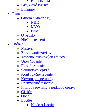
Klimatizácia
Bicyklové ložiská
Lineárne
Tesnenie
Gufera / Simeringy
NBR
MVQ
FPM
O-krúžky
Niečo o tesneni
Chémia
Mazivá
Zaisťovanie závitov
Tesnenie trubkových závitov
Upevňovanie
Plošné tesnenie
Sekundové lepidlá
Konštrukčné lepenie
Kovom plnené tmely
Priemyselné tesnenie
Príprava povrchu a núdzové opravy
Čističe
Oleje
Loctite
Niečo o Loctite