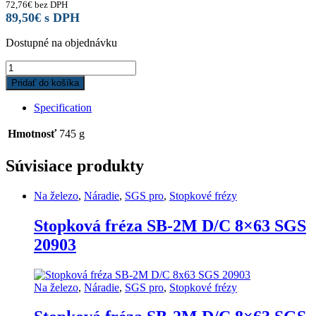
72,76
€
bez DPH
89,50
€
s DPH
Dostupné na objednávku
Reverzné
kladivo
Pridať do košíka
0,5kg
200mm
Specification
Kukko
22-
Hmotnosť
745 g
0-
05
Súvisiace produkty
quantity
Na železo
,
Náradie
,
SGS pro
,
Stopkové frézy
Stopková fréza SB-2M D/C 8×63 SGS
20903
Na železo
,
Náradie
,
SGS pro
,
Stopkové frézy