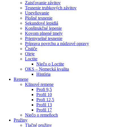
Zaisťovanie závitov
Tesnenie trubkových závitov
Upevňovanie
Plošné tesnenie
Sekundové lepidlá
Konštrukčné lepenie
Kovom plnené tmely
Priemyselné tesnenie
Príprava povrchu a núdzové opravy
Čističe
Oleje
Loctite
Niečo o Loctite
OKS – Nemecká kvalita
História
Remene
Klinové remene
Profi 9,5
Profil 10
Profi 12,5
Profil 13
Profil 17
Niečo o remeňoch
Pružiny
Tlačné pružiny