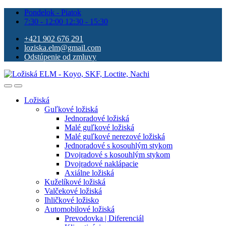
Pondelok - Piatok
7:30 - 12:00 12:30 - 15:30
+421 902 676 291
loziska.elm@gmail.com
Odstúpenie od zmluvy
Ložiská
Guľkové ložiská
Jednoradové ložiská
Malé guľkové ložiská
Malé guľkové nerezové ložiská
Jednoradové s kosouhlým stykom
Dvojradové s kosouhlým stykom
Dvojradové naklápacie
Axiálne ložiská
Kuželíkové ložiská
Valčekové ložiská
Ihličkové ložisko
Automobilové ložiská
Prevodovka | Diferenciál