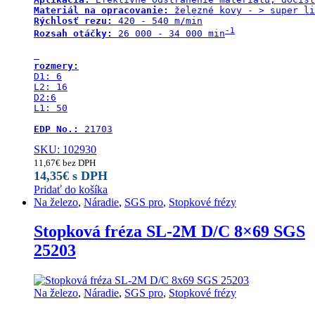
Materiál na opracovanie:
Rýchlosť rezu:
-1
Rozsah otáčky:
 26 000 - 34 000 min
rozmery:
D1: 6

L2: 16

D2:6

L1: 50

EDP No.:
 21703
SKU: 102930
11,67
€
bez DPH
14,35
€
s DPH
Pridať do košíka
Na železo
,
Náradie
,
SGS pro
,
Stopkové frézy
Stopková fréza SL-2M D/C 8×69 SGS
25203
Na železo
,
Náradie
,
SGS pro
,
Stopkové frézy