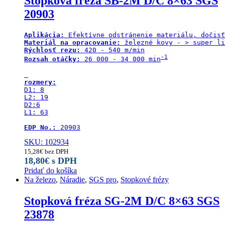
Stopková fréza SB-2M D/C 8×63 SGS
20903
Aplikácia:
Materiál na opracovanie:
Rýchlosť rezu:
-1
Rozsah otáčky:
 26 000 - 34 000 min
rozmery:
D1: 8

L2: 19

D2:6

L1: 63

EDP No.:
 20903
SKU: 102934
15,28
€
bez DPH
18,80
€
s DPH
Pridať do košíka
Na železo
,
Náradie
,
SGS pro
,
Stopkové frézy
Stopková fréza SG-2M D/C 8×63 SGS
23878