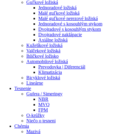
Guľkové ložiská
Jednoradové ložiská
Malé guľkové ložiská
Malé guľkové nerezové ložiská
Jednoradové s kosouhlým stykom
Dvojradové s kosouhlým stykom
Dvojradové naklápacie
Axiálne ložiská
Kuželíkové ložiská
Valčekové ložiská
Ihličkové ložisko
Automobilové ložiská
Prevodovka | Diferenciál
Klimatizácia
Bicyklové ložiská
Lineárne
Tesnenie
Gufera / Simeringy
NBR
MVQ
FPM
O-krúžky
Niečo o tesneni
Chémia
Mazivá