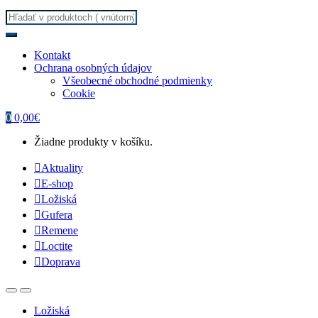
Search for:
Kontakt
Ochrana osobných údajov
Všeobecné obchodné podmienky
Cookie
0
0,00
€
Žiadne produkty v košíku.
Aktuality
E-shop
Ložiská
Gufera
Remene
Loctite
Doprava
Ložiská