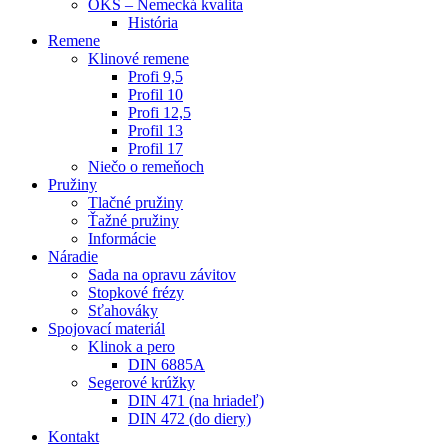
OKS – Nemecká kvalita
História
Remene
Klinové remene
Profi 9,5
Profil 10
Profi 12,5
Profil 13
Profil 17
Niečo o remeňoch
Pružiny
Tlačné pružiny
Ťažné pružiny
Informácie
Náradie
Sada na opravu závitov
Stopkové frézy
Sťahováky
Spojovací materiál
Klinok a pero
DIN 6885A
Segerové krúžky
DIN 471 (na hriadeľ)
DIN 472 (do diery)
Kontakt