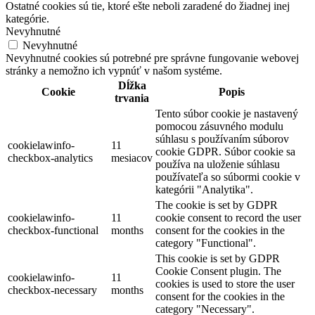
Ostatné cookies sú tie, ktoré ešte neboli zaradené do žiadnej inej
kategórie.
Nevyhnutné
Nevyhnutné
Nevyhnutné cookies sú potrebné pre správne fungovanie webovej
stránky a nemožno ich vypnúť v našom systéme.
Dĺžka
Cookie
Popis
trvania
Tento súbor cookie je nastavený
pomocou zásuvného modulu
súhlasu s používaním súborov
cookielawinfo-
11
cookie GDPR. Súbor cookie sa
checkbox-analytics
mesiacov
používa na uloženie súhlasu
používateľa so súbormi cookie v
kategórii "Analytika".
The cookie is set by GDPR
cookielawinfo-
11
cookie consent to record the user
checkbox-functional
months
consent for the cookies in the
category "Functional".
This cookie is set by GDPR
Cookie Consent plugin. The
cookielawinfo-
11
cookies is used to store the user
checkbox-necessary
months
consent for the cookies in the
category "Necessary".