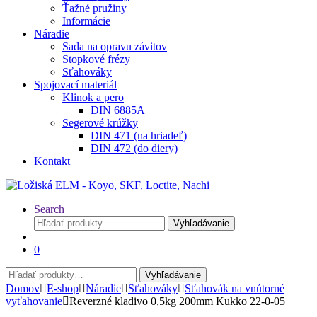
Ťažné pružiny
Informácie
Náradie
Sada na opravu závitov
Stopkové frézy
Sťahováky
Spojovací materiál
Klinok a pero
DIN 6885A
Segerové krúžky
DIN 471 (na hriadeľ)
DIN 472 (do diery)
Kontakt
Search
Hľadať:
Vyhľadávanie
0
Hľadať:
Vyhľadávanie
Domov
E-shop
Náradie
Sťahováky
Sťahovák na vnútorné
vyťahovanie
Reverzné kladivo 0,5kg 200mm Kukko 22-0-05