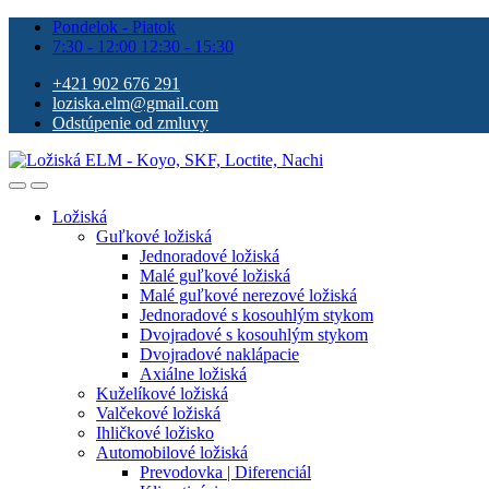
Pondelok - Piatok
7:30 - 12:00 12:30 - 15:30
+421 902 676 291
loziska.elm@gmail.com
Odstúpenie od zmluvy
Ložiská
Guľkové ložiská
Jednoradové ložiská
Malé guľkové ložiská
Malé guľkové nerezové ložiská
Jednoradové s kosouhlým stykom
Dvojradové s kosouhlým stykom
Dvojradové naklápacie
Axiálne ložiská
Kuželíkové ložiská
Valčekové ložiská
Ihličkové ložisko
Automobilové ložiská
Prevodovka | Diferenciál