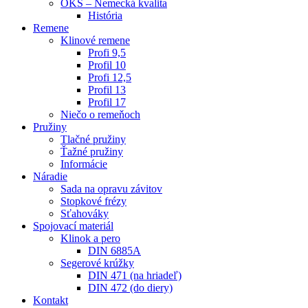
OKS – Nemecká kvalita
História
Remene
Klinové remene
Profi 9,5
Profil 10
Profi 12,5
Profil 13
Profil 17
Niečo o remeňoch
Pružiny
Tlačné pružiny
Ťažné pružiny
Informácie
Náradie
Sada na opravu závitov
Stopkové frézy
Sťahováky
Spojovací materiál
Klinok a pero
DIN 6885A
Segerové krúžky
DIN 471 (na hriadeľ)
DIN 472 (do diery)
Kontakt