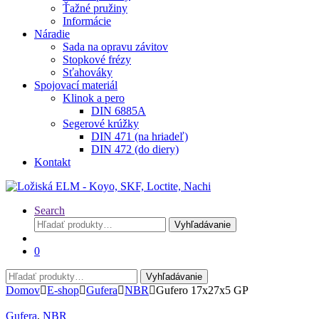
Ťažné pružiny
Informácie
Náradie
Sada na opravu závitov
Stopkové frézy
Sťahováky
Spojovací materiál
Klinok a pero
DIN 6885A
Segerové krúžky
DIN 471 (na hriadeľ)
DIN 472 (do diery)
Kontakt
Search
Hľadať:
Vyhľadávanie
0
Hľadať:
Vyhľadávanie
Domov
E-shop
Gufera
NBR
Gufero 17x27x5 GP
Gufera
,
NBR