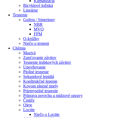
Klimatizácia
Bicyklové ložiská
Lineárne
Tesnenie
Gufera / Simeringy
NBR
MVQ
FPM
O-krúžky
Niečo o tesneni
Chémia
Mazivá
Zaisťovanie závitov
Tesnenie trubkových závitov
Upevňovanie
Plošné tesnenie
Sekundové lepidlá
Konštrukčné lepenie
Kovom plnené tmely
Priemyselné tesnenie
Príprava povrchu a núdzové opravy
Čističe
Oleje
Loctite
Niečo o Loctite