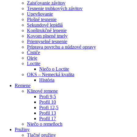
Zaisťovanie závitov
Tesnenie trubkových závitov
Upevňovanie
Plošné tesnenie
Sekundové lepidlá
Konštrukčné lepenie
Kovom plnené tmely
Priemyselné tesnenie
Príprava povrchu a núdzové opravy
Čističe
Oleje
Loctite
Niečo o Loctite
OKS – Nemecká kvalita
História
Remene
Klinové remene
Profi 9,5
Profil 10
Profi 12,5
Profil 13
Profil 17
Niečo o remeňoch
Pružiny
Tlačné pružiny