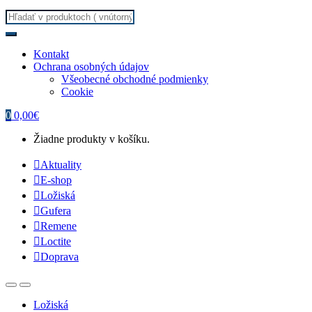
Search for:
Kontakt
Ochrana osobných údajov
Všeobecné obchodné podmienky
Cookie
0
0,00
€
Žiadne produkty v košíku.
Aktuality
E-shop
Ložiská
Gufera
Remene
Loctite
Doprava
Ložiská