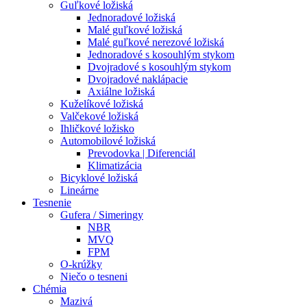
Guľkové ložiská
Jednoradové ložiská
Malé guľkové ložiská
Malé guľkové nerezové ložiská
Jednoradové s kosouhlým stykom
Dvojradové s kosouhlým stykom
Dvojradové naklápacie
Axiálne ložiská
Kuželíkové ložiská
Valčekové ložiská
Ihličkové ložisko
Automobilové ložiská
Prevodovka | Diferenciál
Klimatizácia
Bicyklové ložiská
Lineárne
Tesnenie
Gufera / Simeringy
NBR
MVQ
FPM
O-krúžky
Niečo o tesneni
Chémia
Mazivá