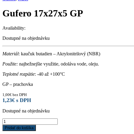
Gufero 17x27x5 GP
Availability:
Dostupné na objednávku
Materiál
: kaučuk butadien – Akrylonitrilový (NBR)
Použite:
najbežnejšie využitie, odoláva vode, oleju.
Teplotné rozpätie
: -40 až +100°C
GP – prachovka
1,00
€
bez DPH
1,23
€
s DPH
Dostupné na objednávku
Gufero
17x27x5
Pridať do košíka
GP