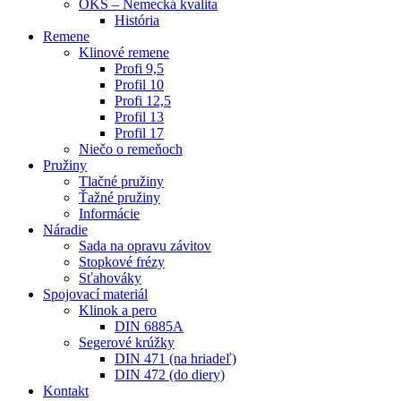
OKS – Nemecká kvalita
História
Remene
Klinové remene
Profi 9,5
Profil 10
Profi 12,5
Profil 13
Profil 17
Niečo o remeňoch
Pružiny
Tlačné pružiny
Ťažné pružiny
Informácie
Náradie
Sada na opravu závitov
Stopkové frézy
Sťahováky
Spojovací materiál
Klinok a pero
DIN 6885A
Segerové krúžky
DIN 471 (na hriadeľ)
DIN 472 (do diery)
Kontakt