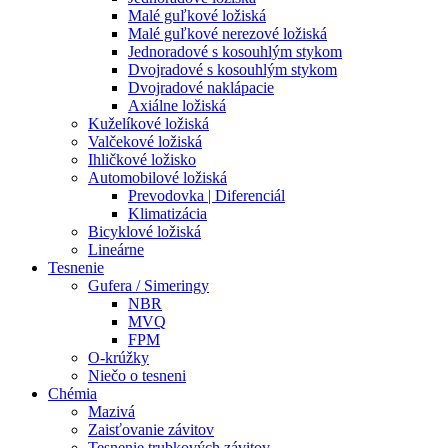
Malé guľkové ložiská
Malé guľkové nerezové ložiská
Jednoradové s kosouhlým stykom
Dvojradové s kosouhlým stykom
Dvojradové naklápacie
Axiálne ložiská
Kuželíkové ložiská
Valčekové ložiská
Ihličkové ložisko
Automobilové ložiská
Prevodovka | Diferenciál
Klimatizácia
Bicyklové ložiská
Lineárne
Tesnenie
Gufera / Simeringy
NBR
MVQ
FPM
O-krúžky
Niečo o tesneni
Chémia
Mazivá
Zaisťovanie závitov
Tesnenie trubkových závitov