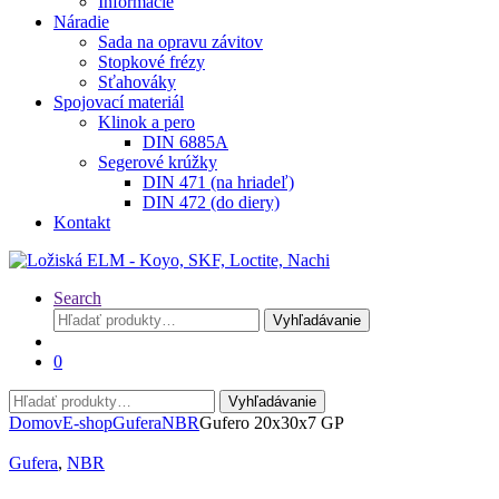
Informácie
Náradie
Sada na opravu závitov
Stopkové frézy
Sťahováky
Spojovací materiál
Klinok a pero
DIN 6885A
Segerové krúžky
DIN 471 (na hriadeľ)
DIN 472 (do diery)
Kontakt
Search
Hľadať:
Vyhľadávanie
0
Hľadať:
Vyhľadávanie
Domov
E-shop
Gufera
NBR
Gufero 20x30x7 GP
Gufera
,
NBR