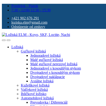
Pondelok - Piatok
7:30 - 12:00 12:30 - 15:30
+421 902 676 291
loziska.elm@gmail.com
Odstúpenie od zmluvy
Ložiská
Guľkové ložiská
Jednoradové ložiská
Malé guľkové ložiská
Malé guľkové nerezové ložiská
Jednoradové s kosouhlým stykom
Dvojradové s kosouhlým stykom
Dvojradové naklápacie
Axiálne ložiská
Kuželíkové ložiská
Valčekové ložiská
Ihličkové ložisko
Automobilové ložiská
Prevodovka | Diferenciál