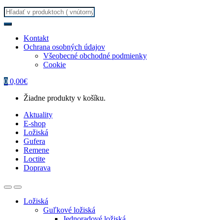
Search
for:
Kontakt
Ochrana osobných údajov
Všeobecné obchodné podmienky
Cookie
0
0,00
€
Žiadne produkty v košíku.
Aktuality
E-shop
Ložiská
Gufera
Remene
Loctite
Doprava
Ložiská
Guľkové ložiská
Jednoradové ložiská