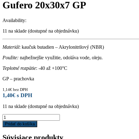
Gufero 20x30x7 GP
Availability:
11 na sklade (dostupné na objednávku)
Materiál
: kaučuk butadien – Akrylonitrilový (NBR)
Použite:
najbežnejšie využitie, odoláva vode, oleju.
Teplotné rozpätie
: -40 až +100°C
GP – prachovka
1,14
€
bez DPH
1,40
€
s DPH
11 na sklade (dostupné na objednávku)
Gufero
20x30x7
Pridať do košíka
GP
quantity
Súvisiace produkty