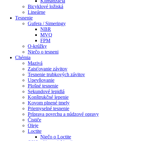
Klimatizácia
Bicyklové ložiská
Lineárne
Tesnenie
Gufera / Simeringy
NBR
MVQ
FPM
O-krúžky
Niečo o tesneni
Chémia
Mazivá
Zaisťovanie závitov
Tesnenie trubkových závitov
Upevňovanie
Plošné tesnenie
Sekundové lepidlá
Konštrukčné lepenie
Kovom plnené tmely
Priemyselné tesnenie
Príprava povrchu a núdzové opravy
Čističe
Oleje
Loctite
Niečo o Loctite