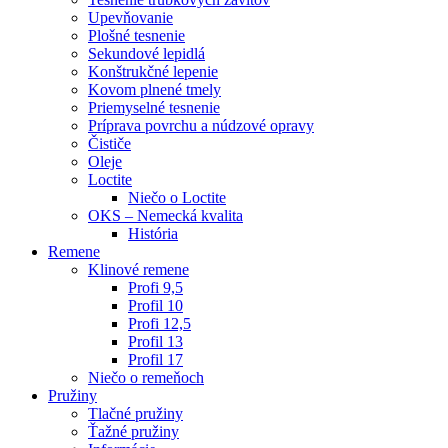
Upevňovanie
Plošné tesnenie
Sekundové lepidlá
Konštrukčné lepenie
Kovom plnené tmely
Priemyselné tesnenie
Príprava povrchu a núdzové opravy
Čističe
Oleje
Loctite
Niečo o Loctite
OKS – Nemecká kvalita
História
Remene
Klinové remene
Profi 9,5
Profil 10
Profi 12,5
Profil 13
Profil 17
Niečo o remeňoch
Pružiny
Tlačné pružiny
Ťažné pružiny