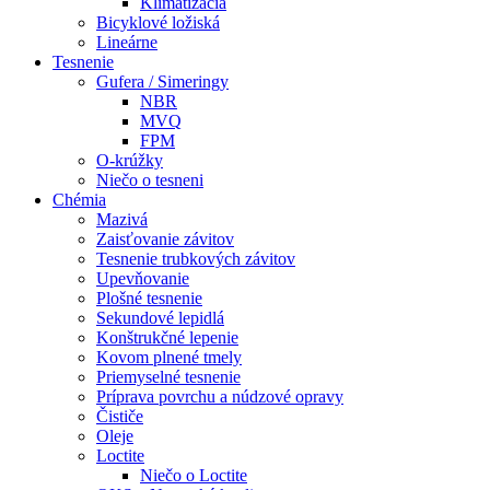
Klimatizácia
Bicyklové ložiská
Lineárne
Tesnenie
Gufera / Simeringy
NBR
MVQ
FPM
O-krúžky
Niečo o tesneni
Chémia
Mazivá
Zaisťovanie závitov
Tesnenie trubkových závitov
Upevňovanie
Plošné tesnenie
Sekundové lepidlá
Konštrukčné lepenie
Kovom plnené tmely
Priemyselné tesnenie
Príprava povrchu a núdzové opravy
Čističe
Oleje
Loctite
Niečo o Loctite