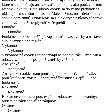
funkcií webovej stránky. Používame aj súbory cookie tretích strán,
ktoré nám pomáhajú analyzovať a pochopiť, ako používate túto
webovú lokalitu. Tieto súbory cookie sa do vášho prehliadača
ukladajú len s vaším súhlasom. Máte tiež možnosť tieto súbory
cookie odmietnuť. Odhlásenie sa z niektorých z týchto súborov
cookie však môže ovplyvniť vaše prehliadanie.
Funkčné
Funkčné
Funkčné cookies umožňujú zapamätať si vaše voľby a nastavenia,
ako je jazyk alebo región.
Výkonnostné
Výkonnostné
Výkonnostné cookies sa používajú na optimalizáciu rýchlosti a
odozvy webu pre lepší používateľský zážitok.
Analytické
Analytické
Analytické cookies nám pomáhajú porozumieť, ako návštevníci
používajú web, zbierajú anonymné štatistiky a zlepšujú jeho
funkčnosť.
Reklamné
Reklamné
Reklamné cookies sa používajú na zobrazovanie relevantných
reklám na základe vašich záujmov.
Ostatné
Ostatné