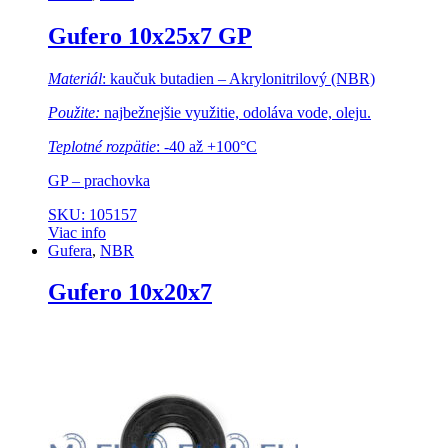
Gufero 10x25x7 GP
Materiál
: kaučuk butadien – Akrylonitrilový (NBR)
Použite:
najbežnejšie využitie, odoláva vode, oleju.
Teplotné rozpätie
: -40 až +100°C
GP – prachovka
SKU: 105157
Viac info
Gufera
,
NBR
Gufero 10x20x7