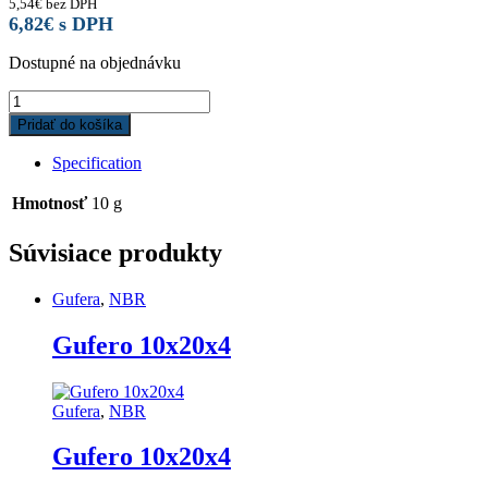
5,54
€
bez DPH
6,82
€
s DPH
Dostupné na objednávku
Gufero
22,8x40x6/8,5
Pridať do košíka
B2SFSLRD
Corteco
Specification
quantity
Hmotnosť
10 g
Súvisiace produkty
Gufera
,
NBR
Gufero 10x20x4
Gufera
,
NBR
Gufero 10x20x4