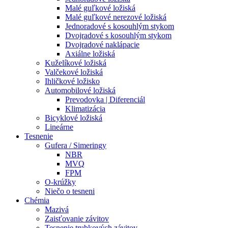
Malé guľkové ložiská
Malé guľkové nerezové ložiská
Jednoradové s kosouhlým stykom
Dvojradové s kosouhlým stykom
Dvojradové naklápacie
Axiálne ložiská
Kuželíkové ložiská
Valčekové ložiská
Ihličkové ložisko
Automobilové ložiská
Prevodovka | Diferenciál
Klimatizácia
Bicyklové ložiská
Lineárne
Tesnenie
Gufera / Simeringy
NBR
MVQ
FPM
O-krúžky
Niečo o tesneni
Chémia
Mazivá
Zaisťovanie závitov
Tesnenie trubkových závitov