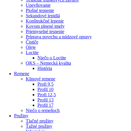
Upevňovanie
Plošné tesnenie
Sekundové lepidlá
Konštrukčné lepenie
Kovom plnené tmely
Priemyselné tesnenie
Príprava povrchu a núdzové opravy
Čističe
Oleje
Loctite
Niečo o Loctite
OKS – Nemecká kvalita
História
Remene
Klinové remene
Profi 9,5
Profil 10
Profi 12,5
Profil 13
Profil 17
Niečo o remeňoch
Pružiny
Tlačné pružiny
Ťažné pružiny