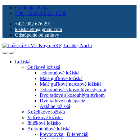
Pondelok - Piatok
7:30 - 12:00 12:30 - 15:30
+421 902 676 291
loziska.elm@gmail.com
Odstúpenie od zmluvy
Ložiská
Guľkové ložiská
Jednoradové ložiská
Malé guľkové ložiská
Malé guľkové nerezové ložiská
Jednoradové s kosouhlým stykom
Dvojradové s kosouhlým stykom
Dvojradové naklápacie
Axiálne ložiská
Kuželíkové ložiská
Valčekové ložiská
Ihličkové ložisko
Automobilové ložiská
Prevodovka | Diferenciál