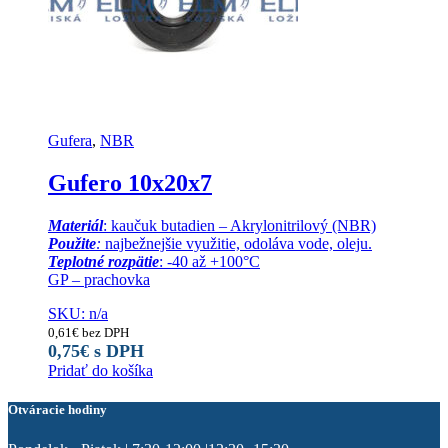
Gufera
,
NBR
Gufero 10x20x7
Materiál
: kaučuk butadien – Akrylonitrilový (NBR)
Použite
:
najbežnejšie využitie, odoláva vode, oleju.
Teplotné rozpätie
: -40 až +100°C
GP – prachovka
SKU: n/a
0,61
€
bez DPH
0,75
€
s DPH
Pridať do košíka
Otváracie hodiny