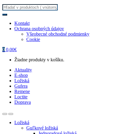
Search
for:
Kontakt
Ochrana osobných údajov
Všeobecné obchodné podmienky
Cookie
0
0,00
€
Žiadne produkty v košíku.
Aktuality
E-shop
Ložiská
Gufera
Remene
Loctite
Doprava
Ložiská
Guľkové ložiská
Jednoradové ložiská