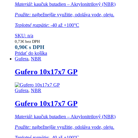
Materiál
: kaučuk butadien – Akrylonitrilový (NBR)
Použite:
najbežnejšie využitie, odoláva vode, oleju.
Teplotné rozpätie
: -40 až +100°C
SKU: n/a
0,73
€
bez DPH
0,90
€
s DPH
Pridať do košíka
Gufera
,
NBR
Gufero 10x17x7 GP
Gufera
,
NBR
Gufero 10x17x7 GP
Materiál
: kaučuk butadien – Akrylonitrilový (NBR)
Použite:
najbežnejšie využitie, odoláva vode, oleju.
Teplotné rozpätie
: -40 až +100°C