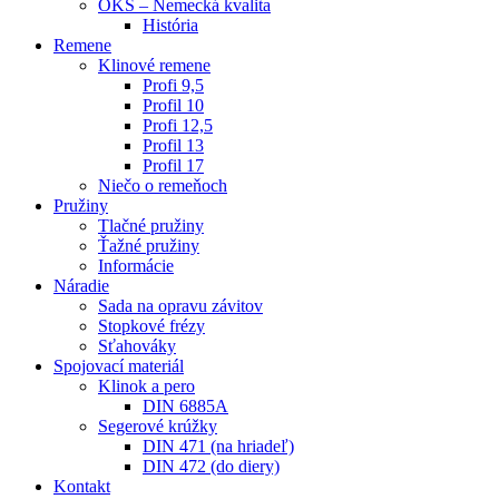
OKS – Nemecká kvalita
História
Remene
Klinové remene
Profi 9,5
Profil 10
Profi 12,5
Profil 13
Profil 17
Niečo o remeňoch
Pružiny
Tlačné pružiny
Ťažné pružiny
Informácie
Náradie
Sada na opravu závitov
Stopkové frézy
Sťahováky
Spojovací materiál
Klinok a pero
DIN 6885A
Segerové krúžky
DIN 471 (na hriadeľ)
DIN 472 (do diery)
Kontakt