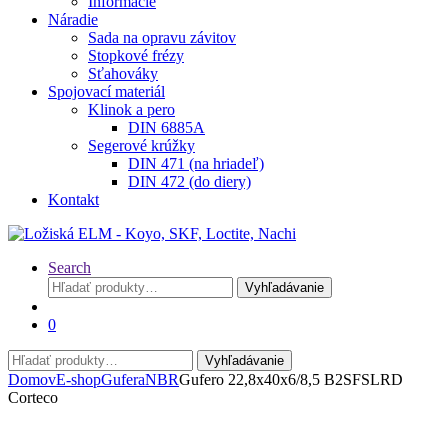
Informácie
Náradie
Sada na opravu závitov
Stopkové frézy
Sťahováky
Spojovací materiál
Klinok a pero
DIN 6885A
Segerové krúžky
DIN 471 (na hriadeľ)
DIN 472 (do diery)
Kontakt
Search
Hľadať:
Vyhľadávanie
0
Hľadať:
Vyhľadávanie
Domov
E-shop
Gufera
NBR
Gufero 22,8x40x6/8,5 B2SFSLRD
Corteco