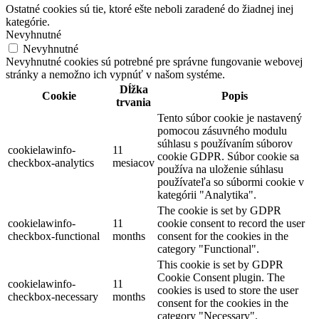
Ostatné cookies sú tie, ktoré ešte neboli zaradené do žiadnej inej
kategórie.
Nevyhnutné
Nevyhnutné
Nevyhnutné cookies sú potrebné pre správne fungovanie webovej
stránky a nemožno ich vypnúť v našom systéme.
Dĺžka
Cookie
Popis
trvania
Tento súbor cookie je nastavený
pomocou zásuvného modulu
súhlasu s používaním súborov
cookielawinfo-
11
cookie GDPR. Súbor cookie sa
checkbox-analytics
mesiacov
používa na uloženie súhlasu
používateľa so súbormi cookie v
kategórii "Analytika".
The cookie is set by GDPR
cookielawinfo-
11
cookie consent to record the user
checkbox-functional
months
consent for the cookies in the
category "Functional".
This cookie is set by GDPR
Cookie Consent plugin. The
cookielawinfo-
11
cookies is used to store the user
checkbox-necessary
months
consent for the cookies in the
category "Necessary".