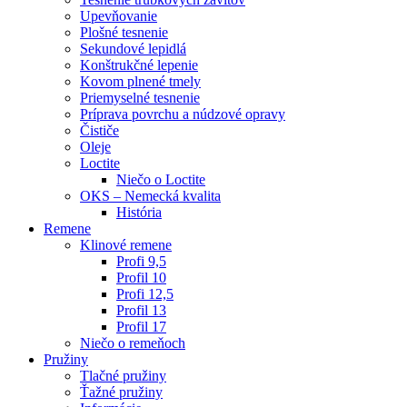
Upevňovanie
Plošné tesnenie
Sekundové lepidlá
Konštrukčné lepenie
Kovom plnené tmely
Priemyselné tesnenie
Príprava povrchu a núdzové opravy
Čističe
Oleje
Loctite
Niečo o Loctite
OKS – Nemecká kvalita
História
Remene
Klinové remene
Profi 9,5
Profil 10
Profi 12,5
Profil 13
Profil 17
Niečo o remeňoch
Pružiny
Tlačné pružiny
Ťažné pružiny