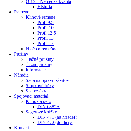
OKS – Nemecká kvalita
História
Remene
Klinové remene
Profi 9,5
Profil 10
Profi 12,5
Profil 13
Profil 17
Niečo o remeňoch
Pružiny
Tlačné pružiny
Ťažné pružiny
Informácie
Náradie
Sada na opravu závitov
Stopkové frézy
Sťahováky
Spojovací materiál
Klinok a pero
DIN 6885A
Segerové krúžky
DIN 471 (na hriadeľ)
DIN 472 (do diery)
Kontakt