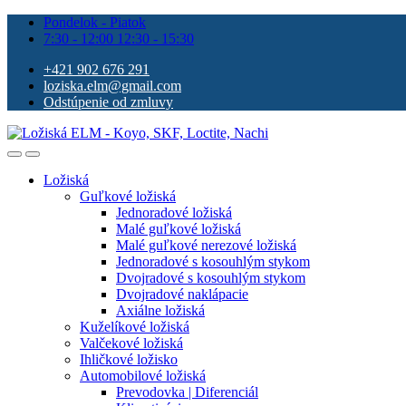
Pondelok - Piatok
7:30 - 12:00 12:30 - 15:30
+421 902 676 291
loziska.elm@gmail.com
Odstúpenie od zmluvy
Ložiská
Guľkové ložiská
Jednoradové ložiská
Malé guľkové ložiská
Malé guľkové nerezové ložiská
Jednoradové s kosouhlým stykom
Dvojradové s kosouhlým stykom
Dvojradové naklápacie
Axiálne ložiská
Kuželíkové ložiská
Valčekové ložiská
Ihličkové ložisko
Automobilové ložiská
Prevodovka | Diferenciál