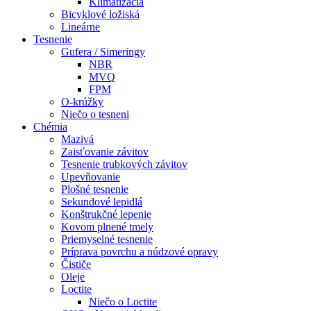
Klimatizácia
Bicyklové ložiská
Lineárne
Tesnenie
Gufera / Simeringy
NBR
MVQ
FPM
O-krúžky
Niečo o tesneni
Chémia
Mazivá
Zaisťovanie závitov
Tesnenie trubkových závitov
Upevňovanie
Plošné tesnenie
Sekundové lepidlá
Konštrukčné lepenie
Kovom plnené tmely
Priemyselné tesnenie
Príprava povrchu a núdzové opravy
Čističe
Oleje
Loctite
Niečo o Loctite