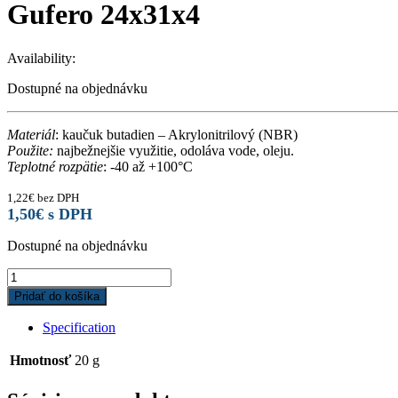
Gufero 24x31x4
Availability:
Dostupné na objednávku
Materiál
: kaučuk butadien – Akrylonitrilový (NBR)
Použite:
najbežnejšie využitie, odoláva vode, oleju.
Teplotné rozpätie
: -40 až +100°C
1,22
€
bez DPH
1,50
€
s DPH
Dostupné na objednávku
Gufero
24x31x4
Pridať do košíka
quantity
Specification
Hmotnosť
20 g