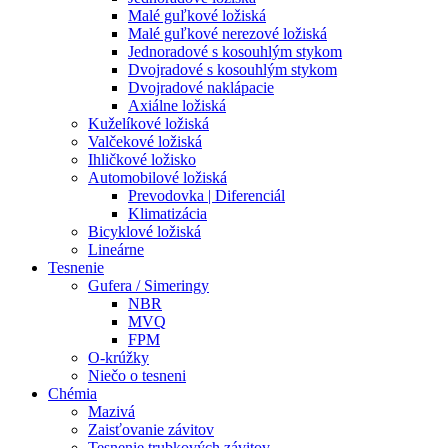
Malé guľkové ložiská
Malé guľkové nerezové ložiská
Jednoradové s kosouhlým stykom
Dvojradové s kosouhlým stykom
Dvojradové naklápacie
Axiálne ložiská
Kuželíkové ložiská
Valčekové ložiská
Ihličkové ložisko
Automobilové ložiská
Prevodovka | Diferenciál
Klimatizácia
Bicyklové ložiská
Lineárne
Tesnenie
Gufera / Simeringy
NBR
MVQ
FPM
O-krúžky
Niečo o tesneni
Chémia
Mazivá
Zaisťovanie závitov
Tesnenie trubkových závitov