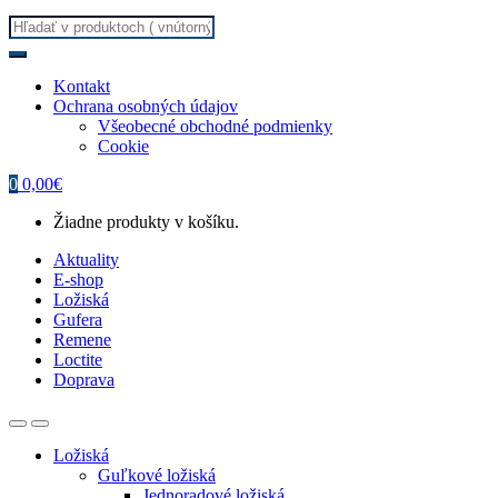
Search
for:
Kontakt
Ochrana osobných údajov
Všeobecné obchodné podmienky
Cookie
0
0,00
€
Žiadne produkty v košíku.
Aktuality
E-shop
Ložiská
Gufera
Remene
Loctite
Doprava
Ložiská
Guľkové ložiská
Jednoradové ložiská