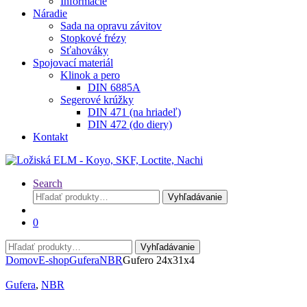
Informácie
Náradie
Sada na opravu závitov
Stopkové frézy
Sťahováky
Spojovací materiál
Klinok a pero
DIN 6885A
Segerové krúžky
DIN 471 (na hriadeľ)
DIN 472 (do diery)
Kontakt
Search
Hľadať:
Vyhľadávanie
0
Hľadať:
Vyhľadávanie
Domov
E-shop
Gufera
NBR
Gufero 24x31x4
Gufera
,
NBR