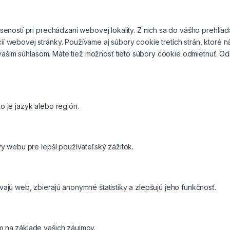
eností pri prechádzaní webovej lokality. Z nich sa do vášho prehlia
í webovej stránky. Používame aj súbory cookie tretích strán, ktoré
s vaším súhlasom. Máte tiež možnosť tieto súbory cookie odmietnuť. 
 je jazyk alebo región.
y webu pre lepší používateľský zážitok.
jú web, zbierajú anonymné štatistiky a zlepšujú jeho funkčnosť.
m na základe vašich záujmov.