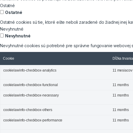
Ostatné
Ostatné
Ostatné cookies sú tie, ktoré ešte neboli zaradené do žiadnej inej ka
Nevyhnutné
Nevyhnutné
Nevyhnutné cookies sú potrebné pre správne fungovanie webovej s
Cookie
Dĺžka trvani
cookielawinfo-checkbox-analytics
11 mesiacov
cookielawinfo-checkbox-functional
11 months
cookielawinfo-checkbox-necessary
11 months
cookielawinfo-checkbox-others
11 months
cookielawinfo-checkbox-performance
11 months