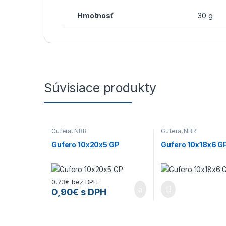
Hmotnosť
30 g
Súvisiace produkty
Gufera
,
NBR
Gufera
,
NBR
Gufero 10x20x5 GP
Gufero 10x18x6 G
0,73
€
bez DPH
0,90
€
s DPH