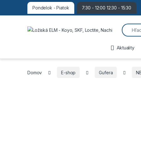
Pondelok - Piatok
7:30 - 12:00 12:30 - 15:30
Search f
Aktuality
Domov
E-shop
Gufera
N