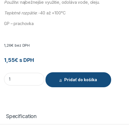
Použite:
najbežnejšie využitie, odoláva vode, oleju.
Teplotné rozpätie
: -40 až +100°C
GP – prachovka
1,26
€
bez DPH
1,55
€
s DPH
Gufero 25x47x7 GP quantity
Pridať do košíka
Specification