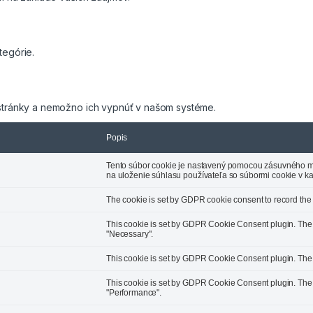
tegórie.
tránky a nemožno ich vypnúť v našom systéme.
a
Popis
Tento súbor cookie je nastavený pomocou zásuvného m
na uloženie súhlasu používateľa so súbormi cookie v kat
The cookie is set by GDPR cookie consent to record the u
This cookie is set by GDPR Cookie Consent plugin. The c
"Necessary".
This cookie is set by GDPR Cookie Consent plugin. The co
This cookie is set by GDPR Cookie Consent plugin. The c
"Performance".