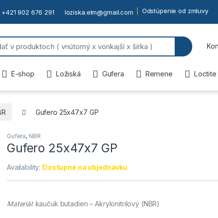
Odstúpenie od zmluvy
+421 902 676 291
loziska.elm@gmail.com
or:
Kon
E-shop
Ložiská
Gufera
Remene
Loctite
BR
Gufero 25x47x7 GP
Gufera
,
NBR
Gufero 25x47x7 GP
Availability:
Dostupné na objednávku
Materiál
: kaučuk butadien – Akrylonitrilový (NBR)