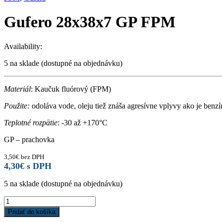
Gufero 28x38x7 GP FPM
Availability:
5 na sklade (dostupné na objednávku)
Materiál
: Kaučuk fluórový (FPM)
Použite:
odoláva vode, oleju tiež znáša agresívne vplyvy ako je benzí
Teplotné rozpätie
: -30 až +170°C
GP – prachovka
3,50
€
bez DPH
4,30
€
s DPH
5 na sklade (dostupné na objednávku)
Gufero
28x38x7
Pridať do košíka
GP