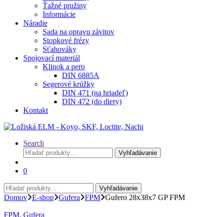
Ťažné pružiny
Informácie
Náradie
Sada na opravu závitov
Stopkové frézy
Sťahováky
Spojovací materiál
Klinok a pero
DIN 6885A
Segerové krúžky
DIN 471 (na hriadeľ)
DIN 472 (do diery)
Kontakt
Search
Hľadať:
Vyhľadávanie
0
Hľadať:
Vyhľadávanie
Domov
E-shop
Gufera
FPM
Gufero 28x38x7 GP FPM
FPM
,
Gufera