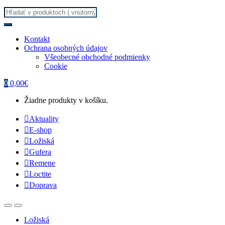
Search for:
Kontakt
Ochrana osobných údajov
Všeobecné obchodné podmienky
Cookie
0
0,00
€
Žiadne produkty v košíku.
Aktuality
E-shop
Ložiská
Gufera
Remene
Loctite
Doprava
Ložiská