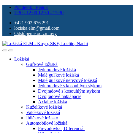
Pondelok - Piatok
7:30 - 12:00 12:30 - 15:30
+421 902 676 291
loziska.elm@gmail.com
Odstúpenie od zmluvy
Ložiská
Guľkové ložiská
Jednoradové ložiská
Malé guľkové ložiská
Malé guľkové nerezové ložiská
Jednoradové s kosouhlým stykom
Dvojradové s kosouhlým stykom
Dvojradové naklápacie
Axiálne ložiská
Kuželíkové ložiská
Valčekové ložiská
Ihličkové ložisko
Automobilové ložiská
Prevodovka | Diferenciál