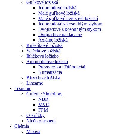
Guľkové ložiská
Jednoradové ložiská
Malé guľkové ložiská
Malé guľkové nerezové ložiská
Jednoradové s kosouhlým stykom
Dvojradové s kosouhlým stykom
Dvojradové naklápacie
Axiálne ložiská
Kuželíkové ložiská
Valčekové ložiská
Ihličkové ložisko
Automobilové ložiská
Prevodovka | Diferenciál
Klimatizácia
Bicyklové ložiská
Lineárne
Tesnenie
Gufera / Simeringy
NBR
MVQ
FPM
O-krúžky
Niečo o tesneni
Chémia
Mazivá