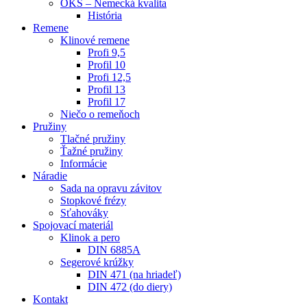
OKS – Nemecká kvalita
História
Remene
Klinové remene
Profi 9,5
Profil 10
Profi 12,5
Profil 13
Profil 17
Niečo o remeňoch
Pružiny
Tlačné pružiny
Ťažné pružiny
Informácie
Náradie
Sada na opravu závitov
Stopkové frézy
Sťahováky
Spojovací materiál
Klinok a pero
DIN 6885A
Segerové krúžky
DIN 471 (na hriadeľ)
DIN 472 (do diery)
Kontakt