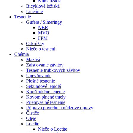
Klimatizácia
Bicyklové ložiská
Lineárne
Tesnenie
Gufera / Simeringy
NBR
MVQ
FPM
O-krúžky
Niečo o tesneni
Chémia
Mazivá
Zaisťovanie závitov
Tesnenie trubkových závitov
Upevňovanie
Plošné tesnenie
Sekundové lepidlá
Konštrukčné lepenie
Kovom plnené tmely
Priemyselné tesnenie
Príprava povrchu a núdzové opravy
Čističe
Oleje
Loctite
Niečo o Loctite