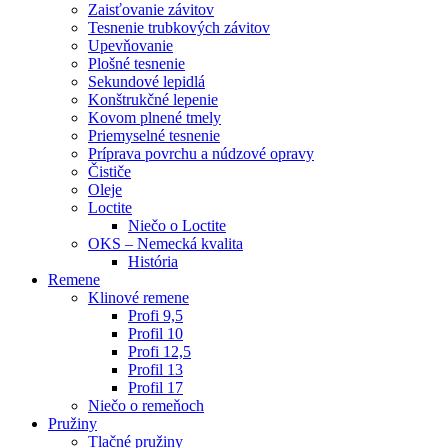
Zaisťovanie závitov
Tesnenie trubkových závitov
Upevňovanie
Plošné tesnenie
Sekundové lepidlá
Konštrukčné lepenie
Kovom plnené tmely
Priemyselné tesnenie
Príprava povrchu a núdzové opravy
Čističe
Oleje
Loctite
Niečo o Loctite
OKS – Nemecká kvalita
História
Remene
Klinové remene
Profi 9,5
Profil 10
Profi 12,5
Profil 13
Profil 17
Niečo o remeňoch
Pružiny
Tlačné pružiny