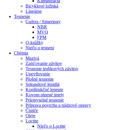
Klimatizácia
Bicyklové ložiská
Lineárne
Tesnenie
Gufera / Simeringy
NBR
MVQ
FPM
O-krúžky
Niečo o tesneni
Chémia
Mazivá
Zaisťovanie závitov
Tesnenie trubkových závitov
Upevňovanie
Plošné tesnenie
Sekundové lepidlá
Konštrukčné lepenie
Kovom plnené tmely
Priemyselné tesnenie
Príprava povrchu a núdzové opravy
Čističe
Oleje
Loctite
Niečo o Loctite