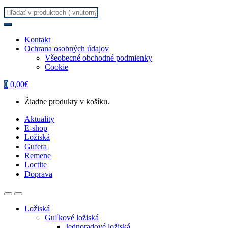
Search
for:
Kontakt
Ochrana osobných údajov
Všeobecné obchodné podmienky
Cookie
0
0,00
€
Žiadne produkty v košíku.
Aktuality
E-shop
Ložiská
Gufera
Remene
Loctite
Doprava
Ložiská
Guľkové ložiská
Jednoradové ložiská