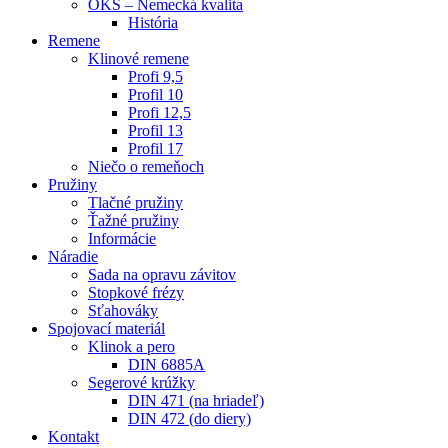
OKS – Nemecká kvalita
História
Remene
Klinové remene
Profi 9,5
Profil 10
Profi 12,5
Profil 13
Profil 17
Niečo o remeňoch
Pružiny
Tlačné pružiny
Ťažné pružiny
Informácie
Náradie
Sada na opravu závitov
Stopkové frézy
Sťahováky
Spojovací materiál
Klinok a pero
DIN 6885A
Segerové krúžky
DIN 471 (na hriadeľ)
DIN 472 (do diery)
Kontakt