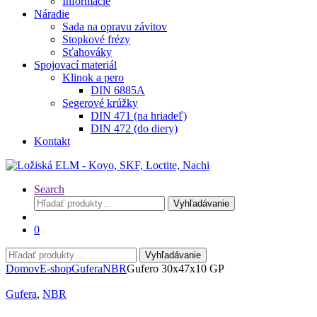
Informácie
Náradie
Sada na opravu závitov
Stopkové frézy
Sťahováky
Spojovací materiál
Klinok a pero
DIN 6885A
Segerové krúžky
DIN 471 (na hriadeľ)
DIN 472 (do diery)
Kontakt
Search
Hľadať:
Vyhľadávanie
0
Hľadať:
Vyhľadávanie
Domov
E-shop
Gufera
NBR
Gufero 30x47x10 GP
Gufera
,
NBR