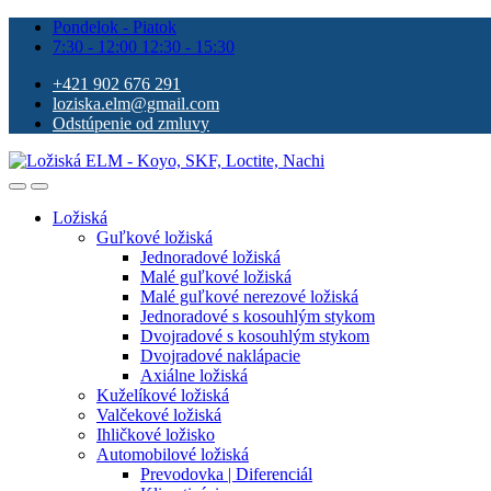
Pondelok - Piatok
7:30 - 12:00 12:30 - 15:30
+421 902 676 291
loziska.elm@gmail.com
Odstúpenie od zmluvy
Ložiská
Guľkové ložiská
Jednoradové ložiská
Malé guľkové ložiská
Malé guľkové nerezové ložiská
Jednoradové s kosouhlým stykom
Dvojradové s kosouhlým stykom
Dvojradové naklápacie
Axiálne ložiská
Kuželíkové ložiská
Valčekové ložiská
Ihličkové ložisko
Automobilové ložiská
Prevodovka | Diferenciál