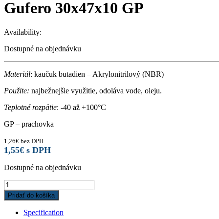
Gufero 30x47x10 GP
Availability:
Dostupné na objednávku
Materiál
: kaučuk butadien – Akrylonitrilový (NBR)
Použite:
najbežnejšie využitie, odoláva vode, oleju.
Teplotné rozpätie
: -40 až +100°C
GP – prachovka
1,26
€
bez DPH
1,55
€
s DPH
Dostupné na objednávku
Gufero
30x47x10
Pridať do košíka
GP
quantity
Specification