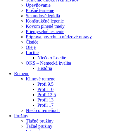
Upevňovanie
Plošné tesnenie
Sekundové lepidlá
Konštrukčné lepenie
Kovom plnené tmely
Priemyselné tesnenie
Príprava povrchu a núdzové opravy
Čističe
Oleje
Loctite
Niečo o Loctite
OKS – Nemecká kvalita
História
Remene
Klinové remene
Profi 9,5
Profil 10
Profi 12,5
Profil 13
Profil 17
Niečo o remeňoch
Pružiny
Tlačné pružiny
Ťažné pružiny