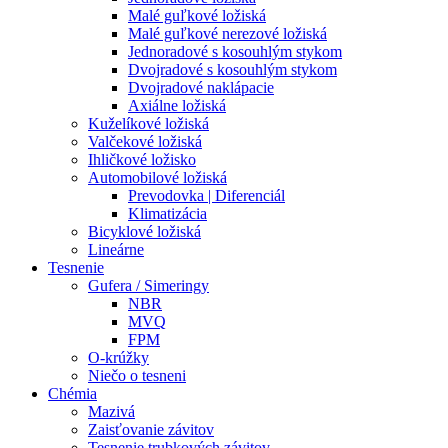
Malé guľkové ložiská
Malé guľkové nerezové ložiská
Jednoradové s kosouhlým stykom
Dvojradové s kosouhlým stykom
Dvojradové naklápacie
Axiálne ložiská
Kuželíkové ložiská
Valčekové ložiská
Ihličkové ložisko
Automobilové ložiská
Prevodovka | Diferenciál
Klimatizácia
Bicyklové ložiská
Lineárne
Tesnenie
Gufera / Simeringy
NBR
MVQ
FPM
O-krúžky
Niečo o tesneni
Chémia
Mazivá
Zaisťovanie závitov
Tesnenie trubkových závitov