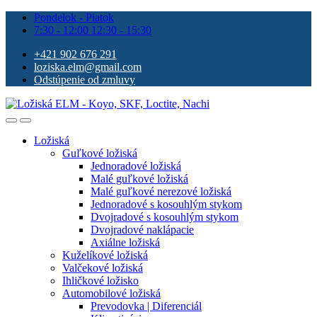
Pondelok - Piatok
7:30 - 12:00 12:30 - 15:30
+421 902 676 291
loziska.elm@gmail.com
Odstúpenie od zmluvy
Ložiská
Guľkové ložiská
Jednoradové ložiská
Malé guľkové ložiská
Malé guľkové nerezové ložiská
Jednoradové s kosouhlým stykom
Dvojradové s kosouhlým stykom
Dvojradové naklápacie
Axiálne ložiská
Kuželíkové ložiská
Valčekové ložiská
Ihličkové ložisko
Automobilové ložiská
Prevodovka | Diferenciál