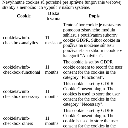
Nevyhnutné cookies sú potrebné pre správne fungovanie webovej
stránky a nemožno ich vypnúť v našom systéme.
Dĺžka
Cookie
Popis
trvania
Tento súbor cookie je nastavený
pomocou zásuvného modulu
súhlasu s používaním súborov
cookielawinfo-
11
cookie GDPR. Súbor cookie sa
checkbox-analytics
mesiacov
používa na uloženie súhlasu
používateľa so súbormi cookie v
kategórii "Analytika".
The cookie is set by GDPR
cookielawinfo-
11
cookie consent to record the user
checkbox-functional
months
consent for the cookies in the
category "Functional".
This cookie is set by GDPR
Cookie Consent plugin. The
cookielawinfo-
11
cookies is used to store the user
checkbox-necessary
months
consent for the cookies in the
category "Necessary".
This cookie is set by GDPR
Cookie Consent plugin. The
cookielawinfo-
11
cookie is used to store the user
checkbox-others
months
consent for the cookies in the