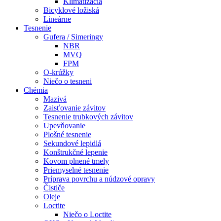
Klimatizácia
Bicyklové ložiská
Lineárne
Tesnenie
Gufera / Simeringy
NBR
MVQ
FPM
O-krúžky
Niečo o tesneni
Chémia
Mazivá
Zaisťovanie závitov
Tesnenie trubkových závitov
Upevňovanie
Plošné tesnenie
Sekundové lepidlá
Konštrukčné lepenie
Kovom plnené tmely
Priemyselné tesnenie
Príprava povrchu a núdzové opravy
Čističe
Oleje
Loctite
Niečo o Loctite