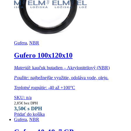
Gufera
,
NBR
Gufero 100x120x10
Materiál
: kaučuk butadien – Akrylonitrilový (NBR)
Použite:
najbežnejšie využitie, odoláva vode, oleju.
Teplotné rozpätie
: -40 až +100°C
SKU: n/a
2,85
€
bez DPH
3,50
€
s DPH
Pridať do košíka
Gufera
,
NBR