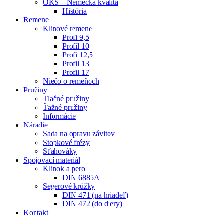
OKS – Nemecká kvalita
História
Remene
Klinové remene
Profi 9,5
Profil 10
Profi 12,5
Profil 13
Profil 17
Niečo o remeňoch
Pružiny
Tlačné pružiny
Ťažné pružiny
Informácie
Náradie
Sada na opravu závitov
Stopkové frézy
Sťahováky
Spojovací materiál
Klinok a pero
DIN 6885A
Segerové krúžky
DIN 471 (na hriadeľ)
DIN 472 (do diery)
Kontakt