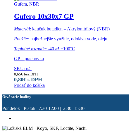
Gufera
,
NBR
Gufero 10x30x7 GP
Materiál
: kaučuk butadien – Akrylonitrilový (NBR)
Použite:
najbežnejšie využitie, odoláva vode, oleju.
Teplotné rozpätie
: -40 až +100°C
GP – prachovka
SKU: n/a
0,65
€
bez DPH
0,80
€
s DPH
Pridať do košíka
Otváracie hodiny
Pondelok - Piatok | 7:30-12:00 |12:30 -15:30