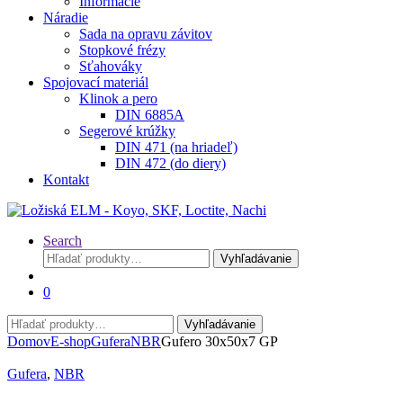
Informácie
Náradie
Sada na opravu závitov
Stopkové frézy
Sťahováky
Spojovací materiál
Klinok a pero
DIN 6885A
Segerové krúžky
DIN 471 (na hriadeľ)
DIN 472 (do diery)
Kontakt
Search
Hľadať:
Vyhľadávanie
0
Hľadať:
Vyhľadávanie
Domov
E-shop
Gufera
NBR
Gufero 30x50x7 GP
Gufera
,
NBR