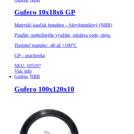
Gufero 10x18x6 GP
Materiál
: kaučuk butadien – Akrylonitrilový (NBR)
Použite:
najbežnejšie využitie, odoláva vode, oleju.
Teplotné rozpätie
: -40 až +100°C
GP – prachovka
SKU: 105197
Viac info
Gufera
,
NBR
Gufero 100x120x10