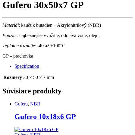
Gufero 30x50x7 GP
Materiál
: kaučuk butadien – Akrylonitrilový (NBR)
Použite:
najbežnejšie využitie, odoláva vode, oleju.
Teplotné rozpätie
: -40 až +100°C
GP – prachovka
Specification
Rozmery
30 × 50 × 7 mm
Súvisiace produkty
Gufera
,
NBR
Gufero 10x18x6 GP
Gufera
,
NBR