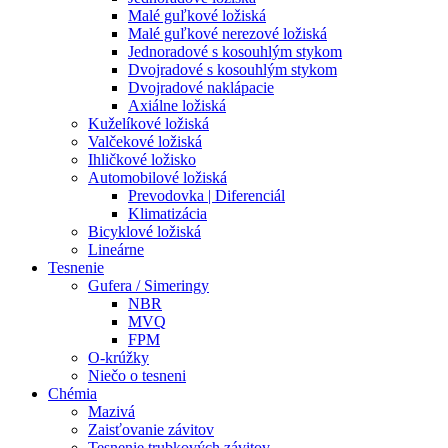
Malé guľkové ložiská
Malé guľkové nerezové ložiská
Jednoradové s kosouhlým stykom
Dvojradové s kosouhlým stykom
Dvojradové naklápacie
Axiálne ložiská
Kuželíkové ložiská
Valčekové ložiská
Ihličkové ložisko
Automobilové ložiská
Prevodovka | Diferenciál
Klimatizácia
Bicyklové ložiská
Lineárne
Tesnenie
Gufera / Simeringy
NBR
MVQ
FPM
O-krúžky
Niečo o tesneni
Chémia
Mazivá
Zaisťovanie závitov
Tesnenie trubkových závitov