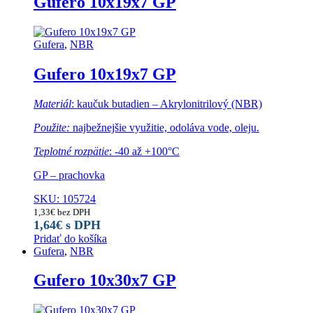
Gufero 10x19x7 GP
Gufera
,
NBR
Gufero 10x19x7 GP
Materiál
: kaučuk butadien – Akrylonitrilový (NBR)
Použite:
najbežnejšie využitie, odoláva vode, oleju.
Teplotné rozpätie
: -40 až +100°C
GP – prachovka
SKU: 105724
1,33
€
bez DPH
1,64
€
s DPH
Pridať do košíka
Gufera
,
NBR
Gufero 10x30x7 GP