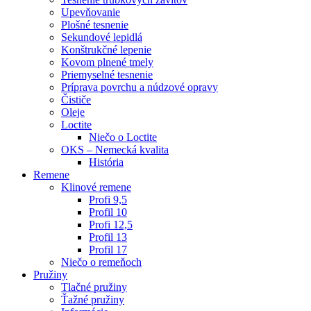
Upevňovanie
Plošné tesnenie
Sekundové lepidlá
Konštrukčné lepenie
Kovom plnené tmely
Priemyselné tesnenie
Príprava povrchu a núdzové opravy
Čističe
Oleje
Loctite
Niečo o Loctite
OKS – Nemecká kvalita
História
Remene
Klinové remene
Profi 9,5
Profil 10
Profi 12,5
Profil 13
Profil 17
Niečo o remeňoch
Pružiny
Tlačné pružiny
Ťažné pružiny