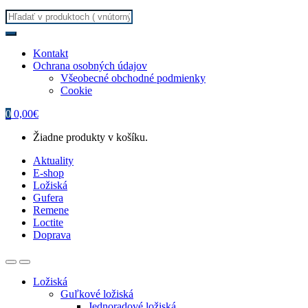
Search
for:
Kontakt
Ochrana osobných údajov
Všeobecné obchodné podmienky
Cookie
0
0,00
€
Žiadne produkty v košíku.
Aktuality
E-shop
Ložiská
Gufera
Remene
Loctite
Doprava
Ložiská
Guľkové ložiská
Jednoradové ložiská