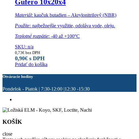
Gufero 10x20x4
Materiál
: kaučuk butadien – Akrylonitrilový (NBR)
Použite:
najbežnejšie využitie, odoláva vode, oleju.
Teplotné rozpätie
: -40 až +100°C
SKU: n/a
0,73
€
bez DPH
0,90
€
s DPH
Pridať do košíka
Otváracie hodiny
Pondelok - Piatok | 7:30-12:00 |12:30 -15:30
KOŠÍK
close