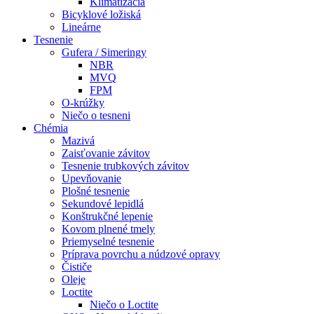
Klimatizácia
Bicyklové ložiská
Lineárne
Tesnenie
Gufera / Simeringy
NBR
MVQ
FPM
O-krúžky
Niečo o tesneni
Chémia
Mazivá
Zaisťovanie závitov
Tesnenie trubkových závitov
Upevňovanie
Plošné tesnenie
Sekundové lepidlá
Konštrukčné lepenie
Kovom plnené tmely
Priemyselné tesnenie
Príprava povrchu a núdzové opravy
Čističe
Oleje
Loctite
Niečo o Loctite