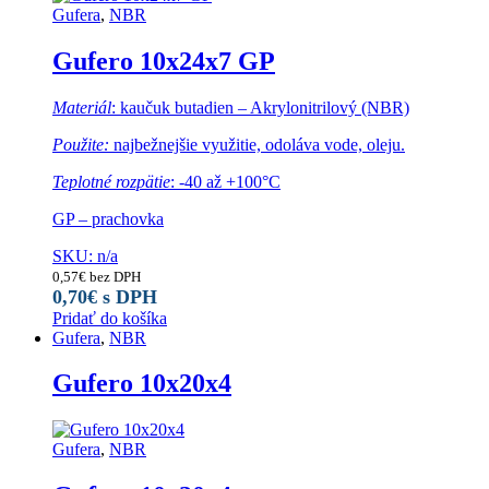
Gufera
,
NBR
Gufero 10x24x7 GP
Materiál
: kaučuk butadien – Akrylonitrilový (NBR)
Použite:
najbežnejšie využitie, odoláva vode, oleju.
Teplotné rozpätie
: -40 až +100°C
GP – prachovka
SKU: n/a
0,57
€
bez DPH
0,70
€
s DPH
Pridať do košíka
Gufera
,
NBR
Gufero 10x20x4
Gufera
,
NBR