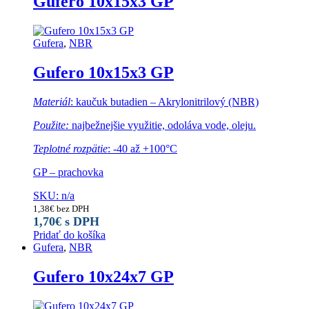
Gufero 10x15x3 GP
Gufera
,
NBR
Gufero 10x15x3 GP
Materiál
: kaučuk butadien – Akrylonitrilový (NBR)
Použite:
najbežnejšie využitie, odoláva vode, oleju.
Teplotné rozpätie
: -40 až +100°C
GP – prachovka
SKU: n/a
1,38
€
bez DPH
1,70
€
s DPH
Pridať do košíka
Gufera
,
NBR
Gufero 10x24x7 GP