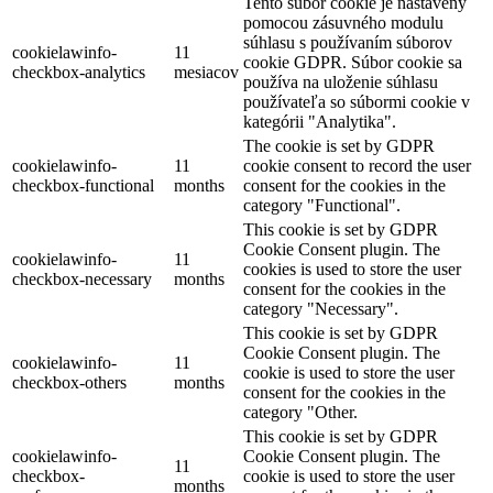
Tento súbor cookie je nastavený
pomocou zásuvného modulu
súhlasu s používaním súborov
cookielawinfo-
11
cookie GDPR. Súbor cookie sa
checkbox-analytics
mesiacov
používa na uloženie súhlasu
používateľa so súbormi cookie v
kategórii "Analytika".
The cookie is set by GDPR
cookielawinfo-
11
cookie consent to record the user
checkbox-functional
months
consent for the cookies in the
category "Functional".
This cookie is set by GDPR
Cookie Consent plugin. The
cookielawinfo-
11
cookies is used to store the user
checkbox-necessary
months
consent for the cookies in the
category "Necessary".
This cookie is set by GDPR
Cookie Consent plugin. The
cookielawinfo-
11
cookie is used to store the user
checkbox-others
months
consent for the cookies in the
category "Other.
This cookie is set by GDPR
cookielawinfo-
Cookie Consent plugin. The
11
checkbox-
cookie is used to store the user
months