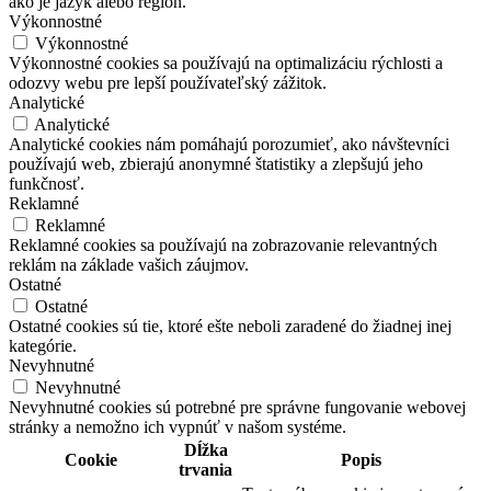
ako je jazyk alebo región.
Výkonnostné
Výkonnostné
Výkonnostné cookies sa používajú na optimalizáciu rýchlosti a
odozvy webu pre lepší používateľský zážitok.
Analytické
Analytické
Analytické cookies nám pomáhajú porozumieť, ako návštevníci
používajú web, zbierajú anonymné štatistiky a zlepšujú jeho
funkčnosť.
Reklamné
Reklamné
Reklamné cookies sa používajú na zobrazovanie relevantných
reklám na základe vašich záujmov.
Ostatné
Ostatné
Ostatné cookies sú tie, ktoré ešte neboli zaradené do žiadnej inej
kategórie.
Nevyhnutné
Nevyhnutné
Nevyhnutné cookies sú potrebné pre správne fungovanie webovej
stránky a nemožno ich vypnúť v našom systéme.
Dĺžka
Cookie
Popis
trvania