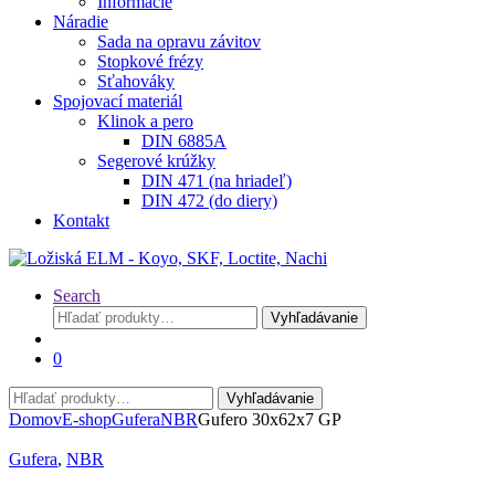
Informácie
Náradie
Sada na opravu závitov
Stopkové frézy
Sťahováky
Spojovací materiál
Klinok a pero
DIN 6885A
Segerové krúžky
DIN 471 (na hriadeľ)
DIN 472 (do diery)
Kontakt
Search
Hľadať:
Vyhľadávanie
0
Hľadať:
Vyhľadávanie
Domov
E-shop
Gufera
NBR
Gufero 30x62x7 GP
Gufera
,
NBR