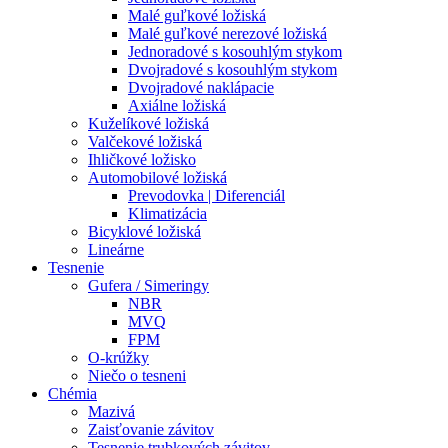
Malé guľkové ložiská
Malé guľkové nerezové ložiská
Jednoradové s kosouhlým stykom
Dvojradové s kosouhlým stykom
Dvojradové naklápacie
Axiálne ložiská
Kuželíkové ložiská
Valčekové ložiská
Ihličkové ložisko
Automobilové ložiská
Prevodovka | Diferenciál
Klimatizácia
Bicyklové ložiská
Lineárne
Tesnenie
Gufera / Simeringy
NBR
MVQ
FPM
O-krúžky
Niečo o tesneni
Chémia
Mazivá
Zaisťovanie závitov
Tesnenie trubkových závitov