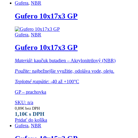
Gufera
,
NBR
Gufero 10x17x3 GP
Gufera
,
NBR
Gufero 10x17x3 GP
Materiál
: kaučuk butadien – Akrylonitrilový (NBR)
Použite:
najbežnejšie využitie, odoláva vode, oleju.
Teplotné rozpätie
: -40 až +100°C
GP – prachovka
SKU: n/a
0,89
€
bez DPH
1,10
€
s DPH
Pridať do košíka
Gufera
,
NBR