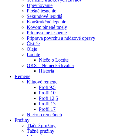
Upevňovanie
Plošné tesnenie
Sekundové lepidlá
Konštrukčné lepenie
Kovom plnené tmely
Priemyselné tesnenie
Príprava povrchu a núdzové opravy
Čističe
Oleje
Loctite
Niečo o Loctite
OKS – Nemecká kvalita
História
Remene
Klinové remene
Profi 9,5
Profil 10
Profi 12,5
Profil 13
Profil 17
Niečo o remeňoch
Pružiny
Tlačné pružiny
Ťažné pružiny