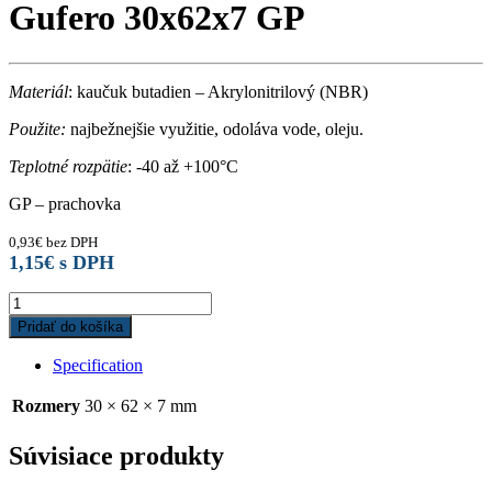
Gufero 30x62x7 GP
Materiál
: kaučuk butadien – Akrylonitrilový (NBR)
Použite:
najbežnejšie využitie, odoláva vode, oleju.
Teplotné rozpätie
: -40 až +100°C
GP – prachovka
0,93
€
bez DPH
1,15
€
s DPH
Gufero
30x62x7
Pridať do košíka
GP
quantity
Specification
Rozmery
30 × 62 × 7 mm
Súvisiace produkty