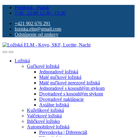
Pondelok - Piatok
7:30 - 12:00 12:30 - 15:30
+421 902 676 291
loziska.elm@gmail.com
Odstúpenie od zmluvy
Ložiská
Guľkové ložiská
Jednoradové ložiská
Malé guľkové ložiská
Malé guľkové nerezové ložiská
Jednoradové s kosouhlým stykom
Dvojradové s kosouhlým stykom
Dvojradové naklápacie
Axiálne ložiská
Kuželíkové ložiská
Valčekové ložiská
Ihličkové ložisko
Automobilové ložiská
Prevodovka | Diferenciál