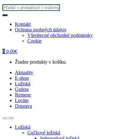
Search
for:
Kontakt
Ochrana osobných údajov
Všeobecné obchodné podmienky
Cookie
0
0,00
€
Žiadne produkty v košíku.
Aktuality
E-shop
Ložiská
Gufera
Remene
Loctite
Doprava
Ložiská
Guľkové ložiská
Jednoradové ložiská