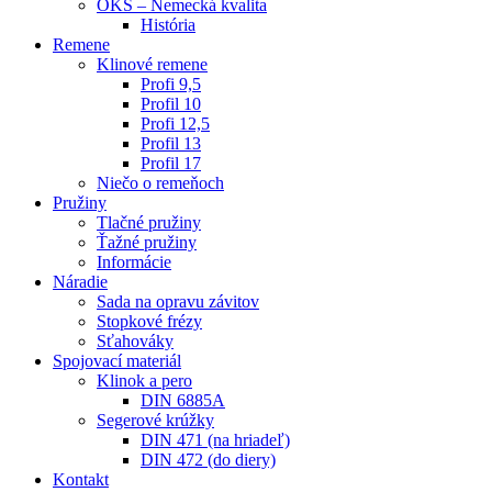
OKS – Nemecká kvalita
História
Remene
Klinové remene
Profi 9,5
Profil 10
Profi 12,5
Profil 13
Profil 17
Niečo o remeňoch
Pružiny
Tlačné pružiny
Ťažné pružiny
Informácie
Náradie
Sada na opravu závitov
Stopkové frézy
Sťahováky
Spojovací materiál
Klinok a pero
DIN 6885A
Segerové krúžky
DIN 471 (na hriadeľ)
DIN 472 (do diery)
Kontakt