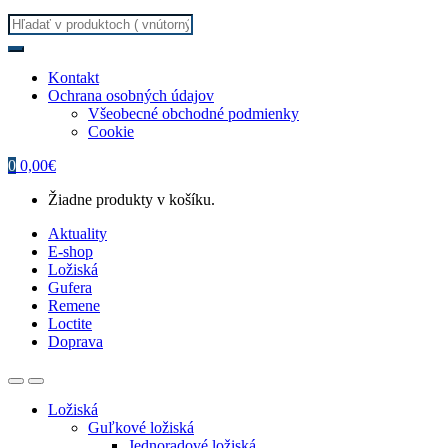
Search
for:
Kontakt
Ochrana osobných údajov
Všeobecné obchodné podmienky
Cookie
0
0,00
€
Žiadne produkty v košíku.
Aktuality
E-shop
Ložiská
Gufera
Remene
Loctite
Doprava
Ložiská
Guľkové ložiská
Jednoradové ložiská