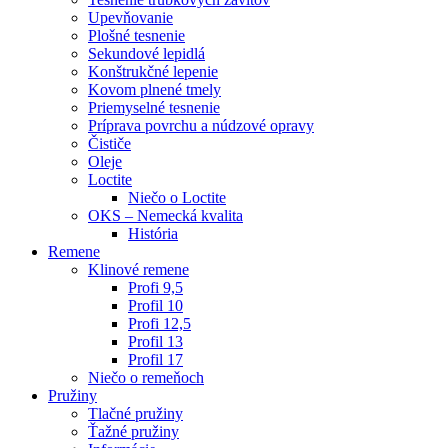
Upevňovanie
Plošné tesnenie
Sekundové lepidlá
Konštrukčné lepenie
Kovom plnené tmely
Priemyselné tesnenie
Príprava povrchu a núdzové opravy
Čističe
Oleje
Loctite
Niečo o Loctite
OKS – Nemecká kvalita
História
Remene
Klinové remene
Profi 9,5
Profil 10
Profi 12,5
Profil 13
Profil 17
Niečo o remeňoch
Pružiny
Tlačné pružiny
Ťažné pružiny