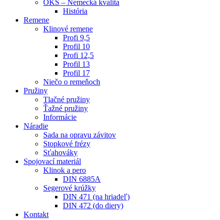
OKS – Nemecká kvalita
História
Remene
Klinové remene
Profi 9,5
Profil 10
Profi 12,5
Profil 13
Profil 17
Niečo o remeňoch
Pružiny
Tlačné pružiny
Ťažné pružiny
Informácie
Náradie
Sada na opravu závitov
Stopkové frézy
Sťahováky
Spojovací materiál
Klinok a pero
DIN 6885A
Segerové krúžky
DIN 471 (na hriadeľ)
DIN 472 (do diery)
Kontakt