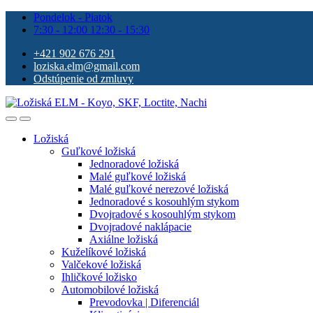
Pondelok - Piatok
7:30 - 12:00 12:30 - 15:30
+421 902 676 291
loziska.elm@gmail.com
Odstúpenie od zmluvy
Ložiská
Guľkové ložiská
Jednoradové ložiská
Malé guľkové ložiská
Malé guľkové nerezové ložiská
Jednoradové s kosouhlým stykom
Dvojradové s kosouhlým stykom
Dvojradové naklápacie
Axiálne ložiská
Kuželíkové ložiská
Valčekové ložiská
Ihličkové ložisko
Automobilové ložiská
Prevodovka | Diferenciál