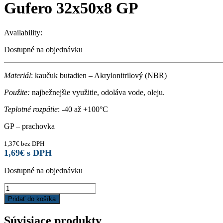
Gufero 32x50x8 GP
Availability:
Dostupné na objednávku
Materiál
: kaučuk butadien – Akrylonitrilový (NBR)
Použite:
najbežnejšie využitie, odoláva vode, oleju.
Teplotné rozpätie
: -40 až +100°C
GP – prachovka
1,37
€
bez DPH
1,69
€
s DPH
Dostupné na objednávku
Gufero
32x50x8
Pridať do košíka
GP
quantity
Súvisiace produkty