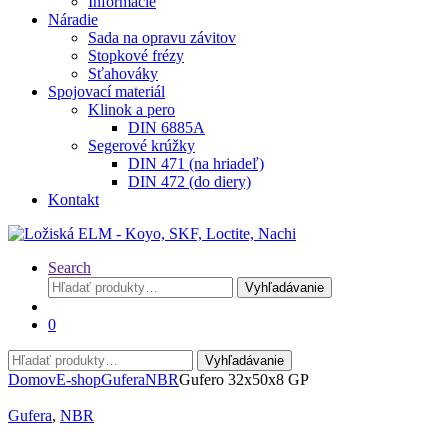
Informácie
Náradie
Sada na opravu závitov
Stopkové frézy
Sťahováky
Spojovací materiál
Klinok a pero
DIN 6885A
Segerové krúžky
DIN 471 (na hriadeľ)
DIN 472 (do diery)
Kontakt
Search
Hľadať:
Vyhľadávanie
0
Hľadať:
Vyhľadávanie
Domov
E-shop
Gufera
NBR
Gufero 32x50x8 GP
Gufera
,
NBR