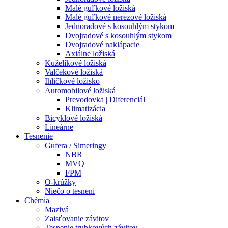
Malé guľkové ložiská
Malé guľkové nerezové ložiská
Jednoradové s kosouhlým stykom
Dvojradové s kosouhlým stykom
Dvojradové naklápacie
Axiálne ložiská
Kuželíkové ložiská
Valčekové ložiská
Ihličkové ložisko
Automobilové ložiská
Prevodovka | Diferenciál
Klimatizácia
Bicyklové ložiská
Lineárne
Tesnenie
Gufera / Simeringy
NBR
MVQ
FPM
O-krúžky
Niečo o tesneni
Chémia
Mazivá
Zaisťovanie závitov
Tesnenie trubkových závitov