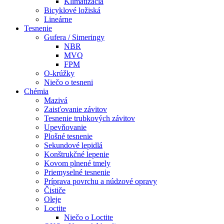
Klimatizácia
Bicyklové ložiská
Lineárne
Tesnenie
Gufera / Simeringy
NBR
MVQ
FPM
O-krúžky
Niečo o tesneni
Chémia
Mazivá
Zaisťovanie závitov
Tesnenie trubkových závitov
Upevňovanie
Plošné tesnenie
Sekundové lepidlá
Konštrukčné lepenie
Kovom plnené tmely
Priemyselné tesnenie
Príprava povrchu a núdzové opravy
Čističe
Oleje
Loctite
Niečo o Loctite