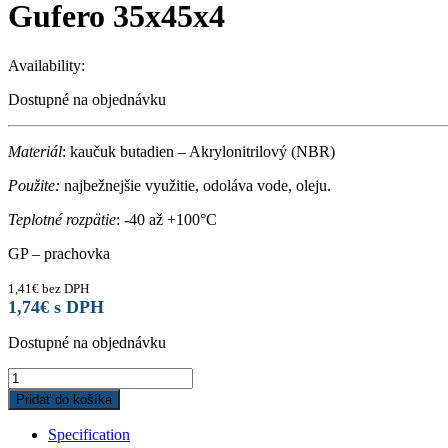
Gufero 35x45x4
Availability:
Dostupné na objednávku
Materiál
: kaučuk butadien – Akrylonitrilový (NBR)
Použite:
najbežnejšie využitie, odoláva vode, oleju.
Teplotné rozpätie
: -40 až +100°C
GP – prachovka
1,41
€
bez DPH
1,74
€
s DPH
Dostupné na objednávku
Gufero
35x45x4
Pridať do košíka
quantity
Specification