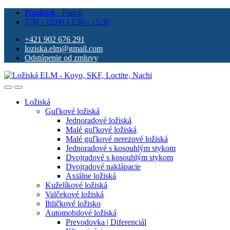
Pondelok - Piatok
7:30 - 12:00 12:30 - 15:30
+421 902 676 291
loziska.elm@gmail.com
Odstúpenie od zmluvy
Ložiská
Guľkové ložiská
Jednoradové ložiská
Malé guľkové ložiská
Malé guľkové nerezové ložiská
Jednoradové s kosouhlým stykom
Dvojradové s kosouhlým stykom
Dvojradové naklápacie
Axiálne ložiská
Kuželíkové ložiská
Valčekové ložiská
Ihličkové ložisko
Automobilové ložiská
Prevodovka | Diferenciál