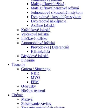
Malé guľkové ložiská
Malé guľkové nerezové ložiská
Jednoradové s kosouhlým stykom
Dvojradové s kosouhlým stykom
Dvojradové naklápacie
Axiálne ložiská
Kuželíkové ložiská
Valčekové ložiská
Ihličkové ložisko
Automobilové ložiská
Prevodovka | Diferenciál
Klimatizácia
Bicyklové ložiská
Lineárne
Tesnenie
Gufera / Simeringy
NBR
MVQ
FPM
O-krúžky
Niečo o tesneni
Chémia
Mazivá
Zaisťovanie závitov
Tesnenie trubkových závitov