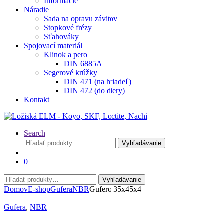
Informácie
Náradie
Sada na opravu závitov
Stopkové frézy
Sťahováky
Spojovací materiál
Klinok a pero
DIN 6885A
Segerové krúžky
DIN 471 (na hriadeľ)
DIN 472 (do diery)
Kontakt
Search
Hľadať:
Vyhľadávanie
0
Hľadať:
Vyhľadávanie
Domov
E-shop
Gufera
NBR
Gufero 35x45x4
Gufera
,
NBR