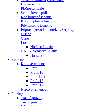
Upevňovanie
Plošné tesnenie
Sekundové lepidlá
Konštrukčné lepenie
Kovom plnené tmely
Priemyselné tesnenie
Príprava povrchu a núdzové opravy
Čističe
Oleje
Loctite
Niečo o Loctite
OKS – Nemecká kvalita
História
Remene
Klinové remene
Profi 9,5
Profil 10
Profi 12,5
Profil 13
Profil 17
Niečo o remeňoch
Pružiny
Tlačné pružiny
Ťažné pružiny