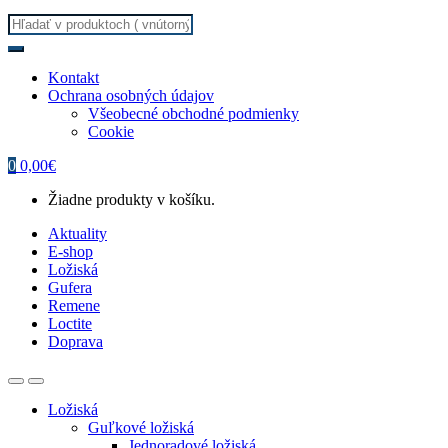
Search
for:
Kontakt
Ochrana osobných údajov
Všeobecné obchodné podmienky
Cookie
0
0,00
€
Žiadne produkty v košíku.
Aktuality
E-shop
Ložiská
Gufera
Remene
Loctite
Doprava
Ložiská
Guľkové ložiská
Jednoradové ložiská