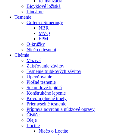
Klimatizácia
Bicyklové ložiská
Lineárne
Tesnenie
Gufera / Simeringy
NBR
MVQ
FPM
O-krúžky
Niečo o tesneni
Chémia
Mazivá
Zaisťovanie závitov
Tesnenie trubkových závitov
Upevňovanie
Plošné tesnenie
Sekundové lepidlá
Konštrukčné lepenie
Kovom plnené tmely
Priemyselné tesnenie
Príprava povrchu a núdzové opravy
Čističe
Oleje
Loctite
Niečo o Loctite