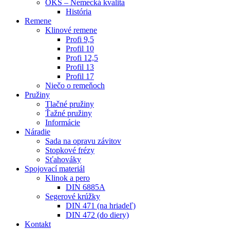
OKS – Nemecká kvalita
História
Remene
Klinové remene
Profi 9,5
Profil 10
Profi 12,5
Profil 13
Profil 17
Niečo o remeňoch
Pružiny
Tlačné pružiny
Ťažné pružiny
Informácie
Náradie
Sada na opravu závitov
Stopkové frézy
Sťahováky
Spojovací materiál
Klinok a pero
DIN 6885A
Segerové krúžky
DIN 471 (na hriadeľ)
DIN 472 (do diery)
Kontakt