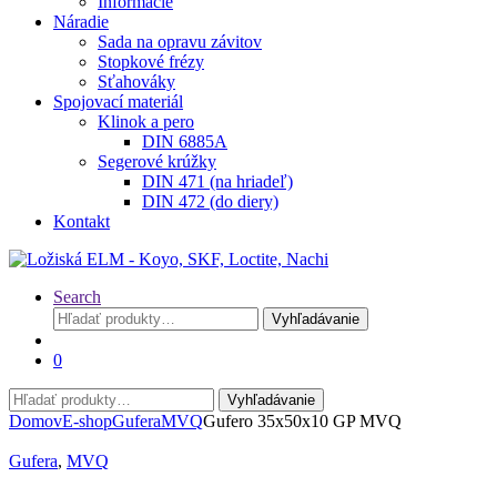
Informácie
Náradie
Sada na opravu závitov
Stopkové frézy
Sťahováky
Spojovací materiál
Klinok a pero
DIN 6885A
Segerové krúžky
DIN 471 (na hriadeľ)
DIN 472 (do diery)
Kontakt
Search
Hľadať:
Vyhľadávanie
0
Hľadať:
Vyhľadávanie
Domov
E-shop
Gufera
MVQ
Gufero 35x50x10 GP MVQ
Gufera
,
MVQ