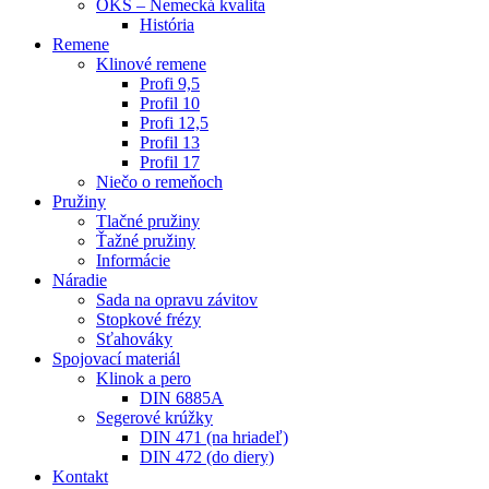
OKS – Nemecká kvalita
História
Remene
Klinové remene
Profi 9,5
Profil 10
Profi 12,5
Profil 13
Profil 17
Niečo o remeňoch
Pružiny
Tlačné pružiny
Ťažné pružiny
Informácie
Náradie
Sada na opravu závitov
Stopkové frézy
Sťahováky
Spojovací materiál
Klinok a pero
DIN 6885A
Segerové krúžky
DIN 471 (na hriadeľ)
DIN 472 (do diery)
Kontakt