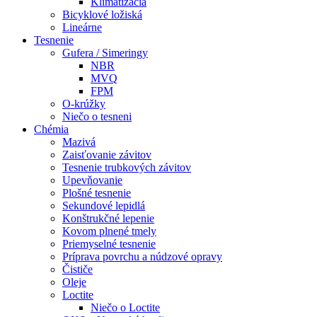
Klimatizácia
Bicyklové ložiská
Lineárne
Tesnenie
Gufera / Simeringy
NBR
MVQ
FPM
O-krúžky
Niečo o tesneni
Chémia
Mazivá
Zaisťovanie závitov
Tesnenie trubkových závitov
Upevňovanie
Plošné tesnenie
Sekundové lepidlá
Konštrukčné lepenie
Kovom plnené tmely
Priemyselné tesnenie
Príprava povrchu a núdzové opravy
Čističe
Oleje
Loctite
Niečo o Loctite