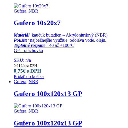
Gufera
,
NBR
Gufero 10x20x7
Materiál
: kaučuk butadien – Akrylonitrilový (NBR)
Použite
:
najbežnejšie využitie, odoláva vode, oleju.
Teplotné rozpätie
: -40 až +100°C
GP – prachovka
SKU: n/a
0,61
€
bez DPH
0,75
€
s DPH
Pridať do košíka
Gufera
,
NBR
Gufero 100x120x13 GP
Gufera
,
NBR
Gufero 100x120x13 GP