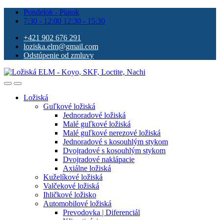
Pondelok - Piatok
7:30 - 12:00 12:30 - 15:30
+421 902 676 291
loziska.elm@gmail.com
Odstúpenie od zmluvy
Ložiská
Guľkové ložiská
Jednoradové ložiská
Malé guľkové ložiská
Malé guľkové nerezové ložiská
Jednoradové s kosouhlým stykom
Dvojradové s kosouhlým stykom
Dvojradové naklápacie
Axiálne ložiská
Kuželíkové ložiská
Valčekové ložiská
Ihličkové ložisko
Automobilové ložiská
Prevodovka | Diferenciál