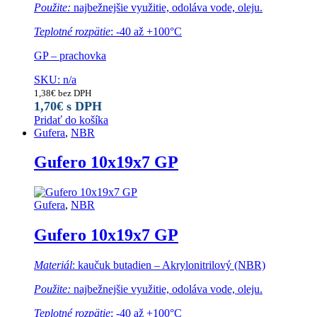
Použite:
najbežnejšie využitie, odoláva vode, oleju.
Teplotné rozpätie
: -40 až +100°C
GP – prachovka
SKU: n/a
1,38
€
bez DPH
1,70
€
s DPH
Pridať do košíka
Gufera
,
NBR
Gufero 10x19x7 GP
Gufera
,
NBR
Gufero 10x19x7 GP
Materiál
: kaučuk butadien – Akrylonitrilový (NBR)
Použite:
najbežnejšie využitie, odoláva vode, oleju.
Teplotné rozpätie
: -40 až +100°C