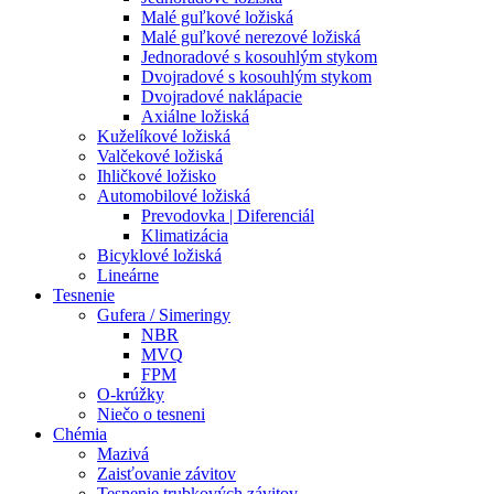
Malé guľkové ložiská
Malé guľkové nerezové ložiská
Jednoradové s kosouhlým stykom
Dvojradové s kosouhlým stykom
Dvojradové naklápacie
Axiálne ložiská
Kuželíkové ložiská
Valčekové ložiská
Ihličkové ložisko
Automobilové ložiská
Prevodovka | Diferenciál
Klimatizácia
Bicyklové ložiská
Lineárne
Tesnenie
Gufera / Simeringy
NBR
MVQ
FPM
O-krúžky
Niečo o tesneni
Chémia
Mazivá
Zaisťovanie závitov
Tesnenie trubkových závitov