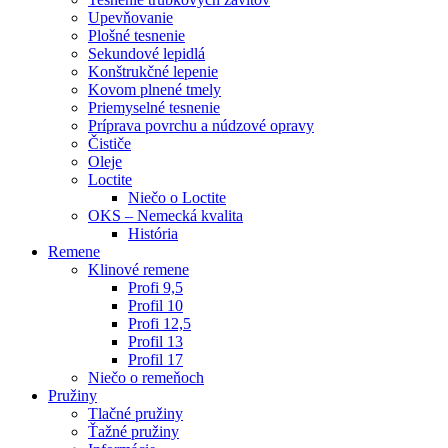
Upevňovanie
Plošné tesnenie
Sekundové lepidlá
Konštrukčné lepenie
Kovom plnené tmely
Priemyselné tesnenie
Príprava povrchu a núdzové opravy
Čističe
Oleje
Loctite
Niečo o Loctite
OKS – Nemecká kvalita
História
Remene
Klinové remene
Profi 9,5
Profil 10
Profi 12,5
Profil 13
Profil 17
Niečo o remeňoch
Pružiny
Tlačné pružiny
Ťažné pružiny