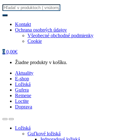
Search
for:
Kontakt
Ochrana osobných údajov
Všeobecné obchodné podmienky
Cookie
0
0,00
€
Žiadne produkty v košíku.
Aktuality
E-shop
Ložiská
Gufera
Remene
Loctite
Doprava
Ložiská
Guľkové ložiská
Jednoradové ložiská