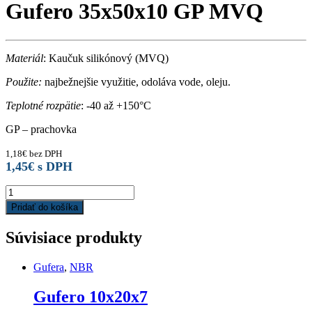
Gufero 35x50x10 GP MVQ
Materiál
: Kaučuk silikónový (MVQ)
Použite:
najbežnejšie využitie, odoláva vode, oleju.
Teplotné rozpätie
: -40 až +150°C
GP – prachovka
1,18
€
bez DPH
1,45
€
s DPH
Gufero
35x50x10
Pridať do košíka
GP
MVQ
Súvisiace produkty
quantity
Gufera
,
NBR
Gufero 10x20x7