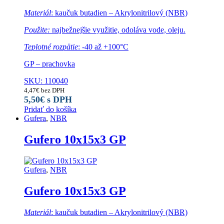
Materiál
: kaučuk butadien – Akrylonitrilový (NBR)
Použite:
najbežnejšie využitie, odoláva vode, oleju.
Teplotné rozpätie
: -40 až +100°C
GP – prachovka
SKU: 110040
4,47
€
bez DPH
5,50
€
s DPH
Pridať do košíka
Gufera
,
NBR
Gufero 10x15x3 GP
Gufera
,
NBR
Gufero 10x15x3 GP
Materiál
: kaučuk butadien – Akrylonitrilový (NBR)