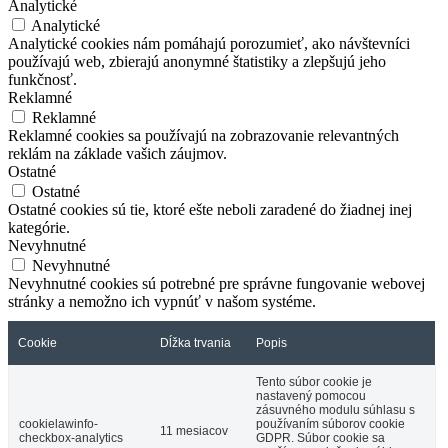
Analytické
Analytické
Analytické cookies nám pomáhajú porozumieť, ako návštevníci
používajú web, zbierajú anonymné štatistiky a zlepšujú jeho
funkčnosť.
Reklamné
Reklamné
Reklamné cookies sa používajú na zobrazovanie relevantných
reklám na základe vašich záujmov.
Ostatné
Ostatné
Ostatné cookies sú tie, ktoré ešte neboli zaradené do žiadnej inej
kategórie.
Nevyhnutné
Nevyhnutné
Nevyhnutné cookies sú potrebné pre správne fungovanie webovej
stránky a nemožno ich vypnúť v našom systéme.
Cookie
Dĺžka trvania
Popis
Tento súbor cookie je
nastavený pomocou
zásuvného modulu súhlasu s
cookielawinfo-
používaním súborov cookie
11 mesiacov
checkbox-analytics
GDPR. Súbor cookie sa