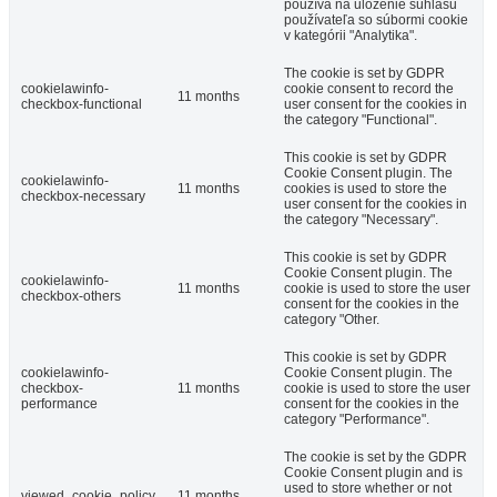
používa na uloženie súhlasu
používateľa so súbormi cookie
v kategórii "Analytika".
The cookie is set by GDPR
cookielawinfo-
cookie consent to record the
11 months
checkbox-functional
user consent for the cookies in
the category "Functional".
This cookie is set by GDPR
Cookie Consent plugin. The
cookielawinfo-
11 months
cookies is used to store the
checkbox-necessary
user consent for the cookies in
the category "Necessary".
This cookie is set by GDPR
Cookie Consent plugin. The
cookielawinfo-
11 months
cookie is used to store the user
checkbox-others
consent for the cookies in the
category "Other.
This cookie is set by GDPR
cookielawinfo-
Cookie Consent plugin. The
checkbox-
11 months
cookie is used to store the user
performance
consent for the cookies in the
category "Performance".
The cookie is set by the GDPR
Cookie Consent plugin and is
used to store whether or not
viewed_cookie_policy
11 months