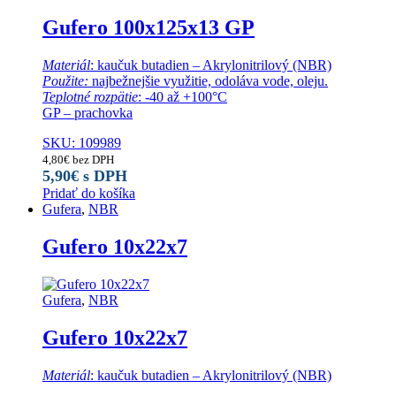
Gufero 100x125x13 GP
Materiál
: kaučuk butadien – Akrylonitrilový (NBR)
Použite:
najbežnejšie využitie, odoláva vode, oleju.
Teplotné rozpätie
: -40 až +100°C
GP – prachovka
SKU: 109989
4,80
€
bez DPH
5,90
€
s DPH
Pridať do košíka
Gufera
,
NBR
Gufero 10x22x7
Gufera
,
NBR
Gufero 10x22x7
Materiál
: kaučuk butadien – Akrylonitrilový (NBR)