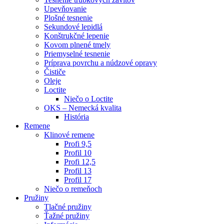
Upevňovanie
Plošné tesnenie
Sekundové lepidlá
Konštrukčné lepenie
Kovom plnené tmely
Priemyselné tesnenie
Príprava povrchu a núdzové opravy
Čističe
Oleje
Loctite
Niečo o Loctite
OKS – Nemecká kvalita
História
Remene
Klinové remene
Profi 9,5
Profil 10
Profi 12,5
Profil 13
Profil 17
Niečo o remeňoch
Pružiny
Tlačné pružiny
Ťažné pružiny