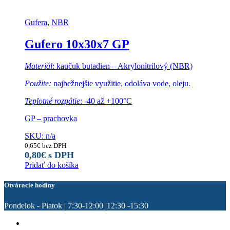
Gufera
,
NBR
Gufero 10x30x7 GP
Materiál
: kaučuk butadien – Akrylonitrilový (NBR)
Použite:
najbežnejšie využitie, odoláva vode, oleju.
Teplotné rozpätie
: -40 až +100°C
GP – prachovka
SKU: n/a
0,65
€
bez DPH
0,80
€
s DPH
Pridať do košíka
Otváracie hodiny
Pondelok - Piatok | 7:30-12:00 |12:30 -15:30