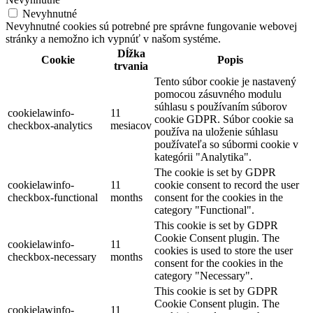
Nevyhnutné
Nevyhnutné cookies sú potrebné pre správne fungovanie webovej
stránky a nemožno ich vypnúť v našom systéme.
Dĺžka
Cookie
Popis
trvania
Tento súbor cookie je nastavený
pomocou zásuvného modulu
súhlasu s používaním súborov
cookielawinfo-
11
cookie GDPR. Súbor cookie sa
checkbox-analytics
mesiacov
používa na uloženie súhlasu
používateľa so súbormi cookie v
kategórii "Analytika".
The cookie is set by GDPR
cookielawinfo-
11
cookie consent to record the user
checkbox-functional
months
consent for the cookies in the
category "Functional".
This cookie is set by GDPR
Cookie Consent plugin. The
cookielawinfo-
11
cookies is used to store the user
checkbox-necessary
months
consent for the cookies in the
category "Necessary".
This cookie is set by GDPR
Cookie Consent plugin. The
cookielawinfo-
11