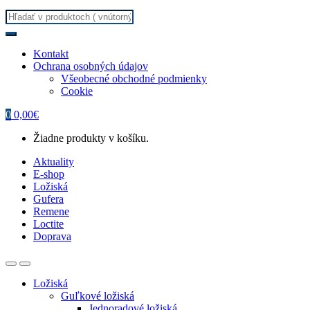
Search
for:
Kontakt
Ochrana osobných údajov
Všeobecné obchodné podmienky
Cookie
0
0,00
€
Žiadne produkty v košíku.
Aktuality
E-shop
Ložiská
Gufera
Remene
Loctite
Doprava
Ložiská
Guľkové ložiská
Jednoradové ložiská