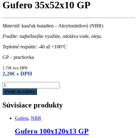
Gufero 35x52x10 GP
Materiál
: kaučuk butadien – Akrylonitrilový (NBR)
Použite:
najbežnejšie využitie, odoláva vode, oleju.
Teplotné rozpätie
: -40 až +100°C
GP – prachovka
1,79
€
bez DPH
2,20
€
s DPH
Gufero
35x52x10
Pridať do košíka
GP
quantity
Súvisiace produkty
Gufera
,
NBR
Gufero 100x120x13 GP