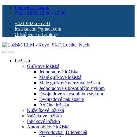
Pondelok - Piatok
7:30 - 12:00 12:30 - 15:30
+421 902 676 291
loziska.elm@gmail.com
Odstúpenie od zmluvy
Ložiská
Guľkové ložiská
Jednoradové ložiská
Malé guľkové ložiská
Malé guľkové nerezové ložiská
Jednoradové s kosouhlým stykom
Dvojradové s kosouhlým stykom
Dvojradové naklápacie
Axiálne ložiská
Kuželíkové ložiská
Valčekové ložiská
Ihličkové ložisko
Automobilové ložiská
Prevodovka | Diferenciál