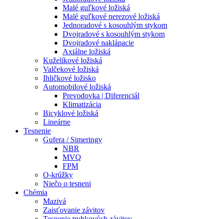
Malé guľkové ložiská
Malé guľkové nerezové ložiská
Jednoradové s kosouhlým stykom
Dvojradové s kosouhlým stykom
Dvojradové naklápacie
Axiálne ložiská
Kuželíkové ložiská
Valčekové ložiská
Ihličkové ložisko
Automobilové ložiská
Prevodovka | Diferenciál
Klimatizácia
Bicyklové ložiská
Lineárne
Tesnenie
Gufera / Simeringy
NBR
MVQ
FPM
O-krúžky
Niečo o tesneni
Chémia
Mazivá
Zaisťovanie závitov
Tesnenie trubkových závitov