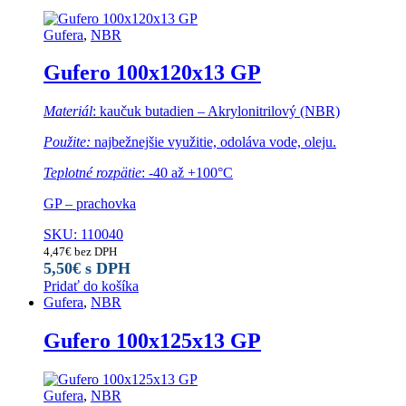
Gufera
,
NBR
Gufero 100x120x13 GP
Materiál
: kaučuk butadien – Akrylonitrilový (NBR)
Použite:
najbežnejšie využitie, odoláva vode, oleju.
Teplotné rozpätie
: -40 až +100°C
GP – prachovka
SKU: 110040
4,47
€
bez DPH
5,50
€
s DPH
Pridať do košíka
Gufera
,
NBR
Gufero 100x125x13 GP
Gufera
,
NBR