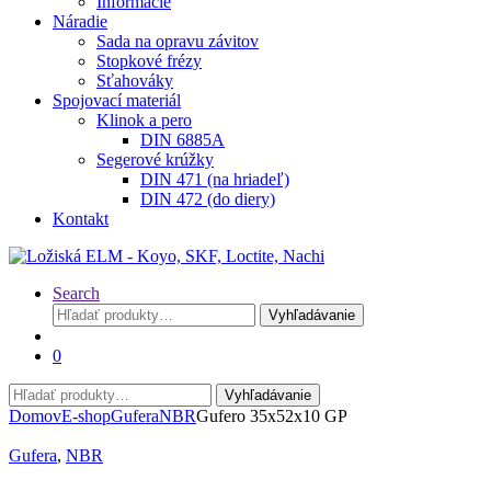
Informácie
Náradie
Sada na opravu závitov
Stopkové frézy
Sťahováky
Spojovací materiál
Klinok a pero
DIN 6885A
Segerové krúžky
DIN 471 (na hriadeľ)
DIN 472 (do diery)
Kontakt
Search
Hľadať:
Vyhľadávanie
0
Hľadať:
Vyhľadávanie
Domov
E-shop
Gufera
NBR
Gufero 35x52x10 GP
Gufera
,
NBR