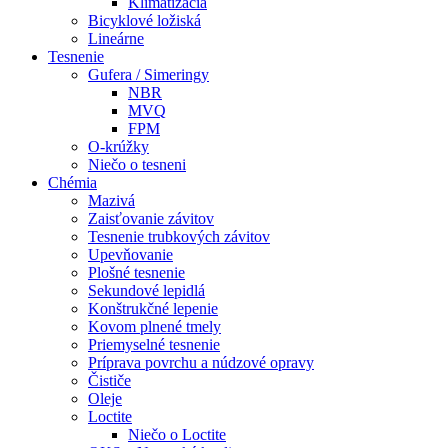
Klimatizácia
Bicyklové ložiská
Lineárne
Tesnenie
Gufera / Simeringy
NBR
MVQ
FPM
O-krúžky
Niečo o tesneni
Chémia
Mazivá
Zaisťovanie závitov
Tesnenie trubkových závitov
Upevňovanie
Plošné tesnenie
Sekundové lepidlá
Konštrukčné lepenie
Kovom plnené tmely
Priemyselné tesnenie
Príprava povrchu a núdzové opravy
Čističe
Oleje
Loctite
Niečo o Loctite