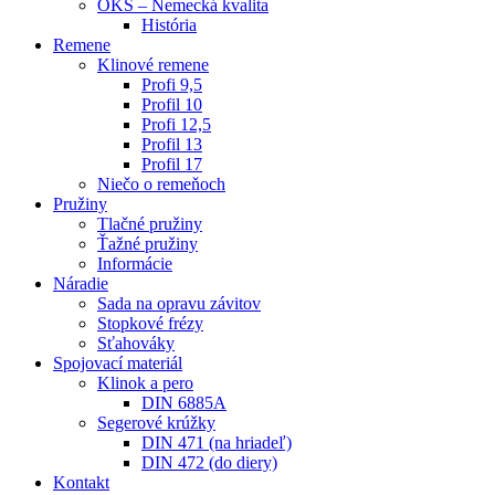
OKS – Nemecká kvalita
História
Remene
Klinové remene
Profi 9,5
Profil 10
Profi 12,5
Profil 13
Profil 17
Niečo o remeňoch
Pružiny
Tlačné pružiny
Ťažné pružiny
Informácie
Náradie
Sada na opravu závitov
Stopkové frézy
Sťahováky
Spojovací materiál
Klinok a pero
DIN 6885A
Segerové krúžky
DIN 471 (na hriadeľ)
DIN 472 (do diery)
Kontakt