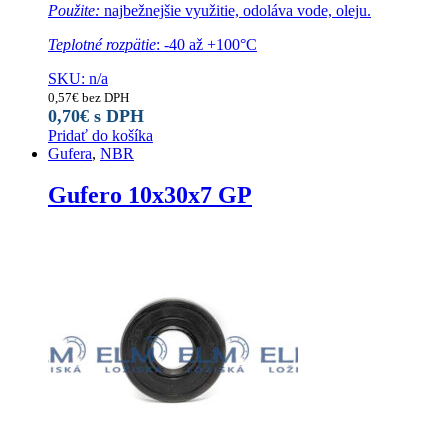
Použite:
najbežnejšie využitie, odoláva vode, oleju.
Teplotné rozpätie
: -40 až +100°C
SKU: n/a
0,57
€
bez DPH
0,70
€
s DPH
Pridať do košíka
Gufera
,
NBR
Gufero 10x30x7 GP