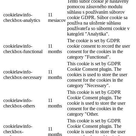
Tento súbor cookie je nastavený
pomocou zásuvného modulu
súhlasu s používaním súborov
cookielawinfo-
11
cookie GDPR. Súbor cookie sa
checkbox-analytics
mesiacov
používa na uloženie súhlasu
používateľa so súbormi cookie v
kategórii "Analytika".
The cookie is set by GDPR
cookielawinfo-
11
cookie consent to record the user
checkbox-functional
months
consent for the cookies in the
category "Functional".
This cookie is set by GDPR
Cookie Consent plugin. The
cookielawinfo-
11
cookies is used to store the user
checkbox-necessary
months
consent for the cookies in the
category "Necessary".
This cookie is set by GDPR
Cookie Consent plugin. The
cookielawinfo-
11
cookie is used to store the user
checkbox-others
months
consent for the cookies in the
category "Other.
This cookie is set by GDPR
cookielawinfo-
Cookie Consent plugin. The
11
checkbox-
cookie is used to store the user
months