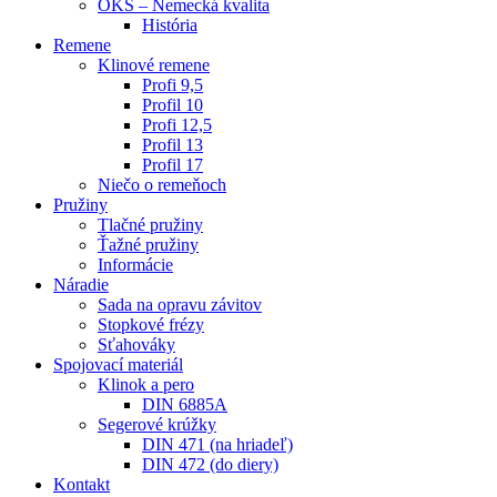
OKS – Nemecká kvalita
História
Remene
Klinové remene
Profi 9,5
Profil 10
Profi 12,5
Profil 13
Profil 17
Niečo o remeňoch
Pružiny
Tlačné pružiny
Ťažné pružiny
Informácie
Náradie
Sada na opravu závitov
Stopkové frézy
Sťahováky
Spojovací materiál
Klinok a pero
DIN 6885A
Segerové krúžky
DIN 471 (na hriadeľ)
DIN 472 (do diery)
Kontakt