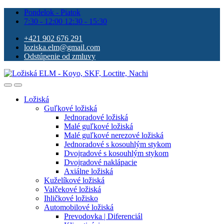
Pondelok - Piatok
7:30 - 12:00 12:30 - 15:30
+421 902 676 291
loziska.elm@gmail.com
Odstúpenie od zmluvy
Ložiská
Guľkové ložiská
Jednoradové ložiská
Malé guľkové ložiská
Malé guľkové nerezové ložiská
Jednoradové s kosouhlým stykom
Dvojradové s kosouhlým stykom
Dvojradové naklápacie
Axiálne ložiská
Kuželíkové ložiská
Valčekové ložiská
Ihličkové ložisko
Automobilové ložiská
Prevodovka | Diferenciál