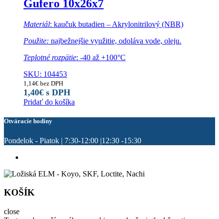
Gufero 10x26x7
Materiál
: kaučuk butadien – Akrylonitrilový (NBR)
Použite:
najbežnejšie využitie, odoláva vode, oleju.
Teplotné rozpätie
: -40 až +100°C
SKU: 104453
1,14
€
bez DPH
1,40
€
s DPH
Pridať do košíka
Otváracie hodiny
Pondelok - Piatok | 7:30-12:00 |12:30 -15:30
KOŠÍK
close