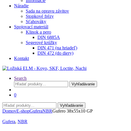
Informácie
Náradie
Sada na opravu závitov
Stopkové frézy
Sťahováky
Spojovací materiál
Klinok a pero
DIN 6885A
Segerové krúžky
DIN 471 (na hriadeľ)
DIN 472 (do diery)
Kontakt
Search
Hľadať:
Vyhľadávanie
0
Hľadať:
Vyhľadávanie
Domov
E-shop
Gufera
NBR
Gufero 38x55x10 GP
Gufera
,
NBR