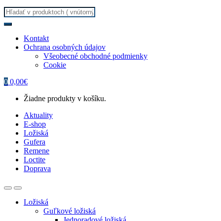
Search
for:
Kontakt
Ochrana osobných údajov
Všeobecné obchodné podmienky
Cookie
0
0,00
€
Žiadne produkty v košíku.
Aktuality
E-shop
Ložiská
Gufera
Remene
Loctite
Doprava
Ložiská
Guľkové ložiská
Jednoradové ložiská