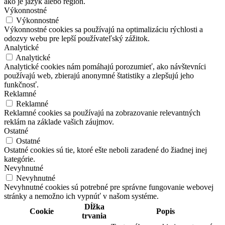
ako je jazyk alebo región.
Výkonnostné
Výkonnostné
Výkonnostné cookies sa používajú na optimalizáciu rýchlosti a
odozvy webu pre lepší používateľský zážitok.
Analytické
Analytické
Analytické cookies nám pomáhajú porozumieť, ako návštevníci
používajú web, zbierajú anonymné štatistiky a zlepšujú jeho
funkčnosť.
Reklamné
Reklamné
Reklamné cookies sa používajú na zobrazovanie relevantných
reklám na základe vašich záujmov.
Ostatné
Ostatné
Ostatné cookies sú tie, ktoré ešte neboli zaradené do žiadnej inej
kategórie.
Nevyhnutné
Nevyhnutné
Nevyhnutné cookies sú potrebné pre správne fungovanie webovej
stránky a nemožno ich vypnúť v našom systéme.
Dĺžka
Cookie
Popis
trvania