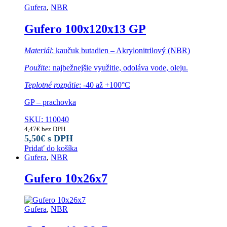
Gufera
,
NBR
Gufero 100x120x13 GP
Materiál
: kaučuk butadien – Akrylonitrilový (NBR)
Použite:
najbežnejšie využitie, odoláva vode, oleju.
Teplotné rozpätie
: -40 až +100°C
GP – prachovka
SKU: 110040
4,47
€
bez DPH
5,50
€
s DPH
Pridať do košíka
Gufera
,
NBR
Gufero 10x26x7
Gufera
,
NBR