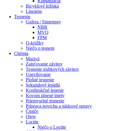
Klimatizácia
Bicyklové ložiská
Lineárne
Tesnenie
Gufera / Simeringy
NBR
MVQ
FPM
O-krúžky
Niečo o tesneni
Chémia
Mazivá
Zaisťovanie závitov
Tesnenie trubkových závitov
Upevňovanie
Plošné tesnenie
Sekundové lepidlá
Konštrukčné lepenie
Kovom plnené tmely
Priemyselné tesnenie
Príprava povrchu a núdzové opravy
Čističe
Oleje
Loctite
Niečo o Loctite