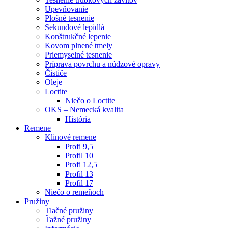
Upevňovanie
Plošné tesnenie
Sekundové lepidlá
Konštrukčné lepenie
Kovom plnené tmely
Priemyselné tesnenie
Príprava povrchu a núdzové opravy
Čističe
Oleje
Loctite
Niečo o Loctite
OKS – Nemecká kvalita
História
Remene
Klinové remene
Profi 9,5
Profil 10
Profi 12,5
Profil 13
Profil 17
Niečo o remeňoch
Pružiny
Tlačné pružiny
Ťažné pružiny