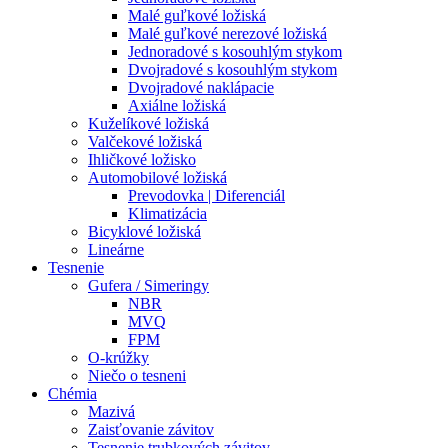
Malé guľkové ložiská
Malé guľkové nerezové ložiská
Jednoradové s kosouhlým stykom
Dvojradové s kosouhlým stykom
Dvojradové naklápacie
Axiálne ložiská
Kuželíkové ložiská
Valčekové ložiská
Ihličkové ložisko
Automobilové ložiská
Prevodovka | Diferenciál
Klimatizácia
Bicyklové ložiská
Lineárne
Tesnenie
Gufera / Simeringy
NBR
MVQ
FPM
O-krúžky
Niečo o tesneni
Chémia
Mazivá
Zaisťovanie závitov
Tesnenie trubkových závitov