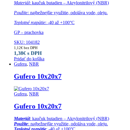
Materiál
: kaučuk butadien – Akrylonitrilový (NBR)
Použite:
najbežnejšie využitie, odoláva vode, oleju.
Teplotné rozpätie
: -40 až +100°C
GP – prachovka
SKU: 104182
1,12
€
bez DPH
1,38
€
s DPH
Pridať do košíka
Gufera
,
NBR
Gufero 10x20x7
Gufera
,
NBR
Gufero 10x20x7
Materiál
: kaučuk butadien – Akrylonitrilový (NBR)
Použite
:
najbežnejšie využitie, odoláva vode, oleju.
Teplotné rozpätie
: -40 až +100°C