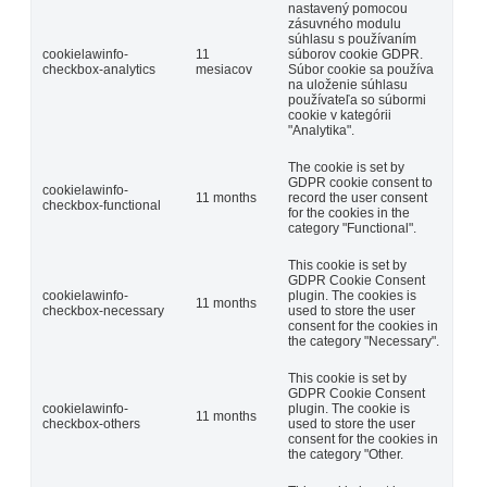
nastavený pomocou
zásuvného modulu
súhlasu s používaním
cookielawinfo-
11
súborov cookie GDPR.
checkbox-analytics
mesiacov
Súbor cookie sa používa
na uloženie súhlasu
používateľa so súbormi
cookie v kategórii
"Analytika".
The cookie is set by
GDPR cookie consent to
cookielawinfo-
11 months
record the user consent
checkbox-functional
for the cookies in the
category "Functional".
This cookie is set by
GDPR Cookie Consent
cookielawinfo-
plugin. The cookies is
11 months
checkbox-necessary
used to store the user
consent for the cookies in
the category "Necessary".
This cookie is set by
GDPR Cookie Consent
cookielawinfo-
plugin. The cookie is
11 months
checkbox-others
used to store the user
consent for the cookies in
the category "Other.