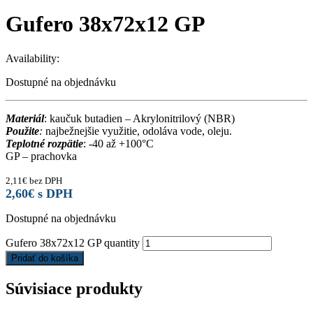
Gufero 38x72x12 GP
Availability:
Dostupné na objednávku
Materiál
: kaučuk butadien – Akrylonitrilový (NBR)
Použite
:
najbežnejšie využitie, odoláva vode, oleju.
Teplotné rozpätie
: -40 až +100°C
GP – prachovka
2,11
€
bez DPH
2,60
€
s DPH
Dostupné na objednávku
Gufero 38x72x12 GP quantity
Pridať do košíka
Súvisiace produkty