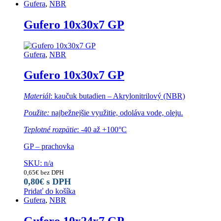
Gufera
,
NBR
Gufero 10x30x7 GP
Gufera
,
NBR
Gufero 10x30x7 GP
Materiál
: kaučuk butadien – Akrylonitrilový (NBR)
Použite:
najbežnejšie využitie, odoláva vode, oleju.
Teplotné rozpätie
: -40 až +100°C
GP – prachovka
SKU: n/a
0,65
€
bez DPH
0,80
€
s DPH
Pridať do košíka
Gufera
,
NBR