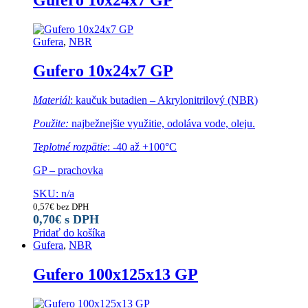
Gufero 10x24x7 GP
Gufera
,
NBR
Gufero 10x24x7 GP
Materiál
: kaučuk butadien – Akrylonitrilový (NBR)
Použite:
najbežnejšie využitie, odoláva vode, oleju.
Teplotné rozpätie
: -40 až +100°C
GP – prachovka
SKU: n/a
0,57
€
bez DPH
0,70
€
s DPH
Pridať do košíka
Gufera
,
NBR
Gufero 100x125x13 GP