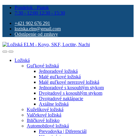
Pondelok - Piatok
7:30 - 12:00 12:30 - 15:30
+421 902 676 291
loziska.elm@gmail.com
Odstúpenie od zmluvy
Ložiská
Guľkové ložiská
Jednoradové ložiská
Malé guľkové ložiská
Malé guľkové nerezové ložiská
Jednoradové s kosouhlým stykom
Dvojradové s kosouhlým stykom
Dvojradové naklápacie
Axiálne ložiská
Kuželíkové ložiská
Valčekové ložiská
Ihličkové ložisko
Automobilové ložiská
Prevodovka | Diferenciál