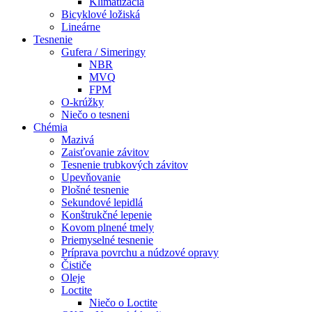
Klimatizácia
Bicyklové ložiská
Lineárne
Tesnenie
Gufera / Simeringy
NBR
MVQ
FPM
O-krúžky
Niečo o tesneni
Chémia
Mazivá
Zaisťovanie závitov
Tesnenie trubkových závitov
Upevňovanie
Plošné tesnenie
Sekundové lepidlá
Konštrukčné lepenie
Kovom plnené tmely
Priemyselné tesnenie
Príprava povrchu a núdzové opravy
Čističe
Oleje
Loctite
Niečo o Loctite