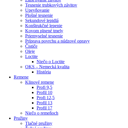
Tesnenie trubkových závitov
Upevňovanie
Plošné tesnenie
Sekundové lepidlá
Konštrukčné lepenie
Kovom plnené tmely
Priemyselné tesnenie
Príprava povrchu a núdzové opravy
Čističe
Oleje
Loctite
Niečo o Loctite
OKS – Nemecká kvalita
História
Remene
Klinové remene
Profi 9,5
Profil 10
Profi 12,5
Profil 13
Profil 17
Niečo o remeňoch
Pružiny
Tlačné pružiny