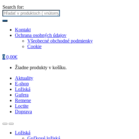
Search for:
Kontakt
Ochrana osobných údajov
Všeobecné obchodné podmienky
Cookie
0
0,00
€
Žiadne produkty v košíku.
Aktuality
E-shop
Ložiská
Gufera
Remene
Loctite
Doprava
Ložiská
Guľkové ložiská