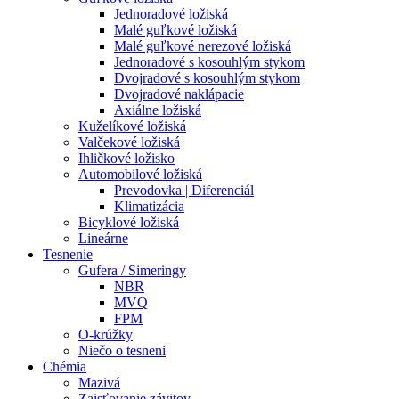
Jednoradové ložiská
Malé guľkové ložiská
Malé guľkové nerezové ložiská
Jednoradové s kosouhlým stykom
Dvojradové s kosouhlým stykom
Dvojradové naklápacie
Axiálne ložiská
Kuželíkové ložiská
Valčekové ložiská
Ihličkové ložisko
Automobilové ložiská
Prevodovka | Diferenciál
Klimatizácia
Bicyklové ložiská
Lineárne
Tesnenie
Gufera / Simeringy
NBR
MVQ
FPM
O-krúžky
Niečo o tesneni
Chémia
Mazivá
Zaisťovanie závitov