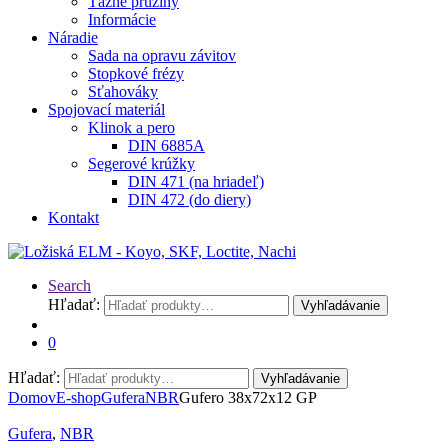
Ťažné pružiny
Informácie
Náradie
Sada na opravu závitov
Stopkové frézy
Sťahováky
Spojovací materiál
Klinok a pero
DIN 6885A
Segerové krúžky
DIN 471 (na hriadeľ)
DIN 472 (do diery)
Kontakt
Search
Hľadať:
Vyhľadávanie
0
Hľadať:
Vyhľadávanie
Domov
E-shop
Gufera
NBR
Gufero 38x72x12 GP
Gufera
,
NBR