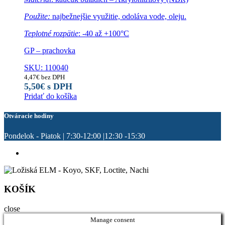
Použite:
najbežnejšie využitie, odoláva vode, oleju.
Teplotné rozpätie
: -40 až +100°C
GP – prachovka
SKU: 110040
4,47
€
bez DPH
5,50
€
s DPH
Pridať do košíka
Otváracie hodiny
Pondelok - Piatok | 7:30-12:00 |12:30 -15:30
KOŠÍK
close
Manage consent