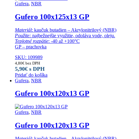
Gufera
,
NBR
Gufero 100x125x13 GP
Materiál
: kaučuk butadien – Akrylonitrilový (NBR)
Použite:
najbežnejšie využitie, odoláva vode, oleju.
Teplotné rozpätie
: -40 až +100°C
GP – prachovka
SKU: 109989
4,80
€
bez DPH
5,90
€
s DPH
Pridať do košíka
Gufera
,
NBR
Gufero 100x120x13 GP
Gufera
,
NBR
Gufero 100x120x13 GP
Materiál
: kaučuk butadien – Akrylonitrilový (NBR)