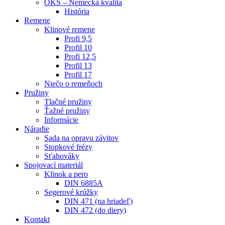
OKS – Nemecká kvalita
História
Remene
Klinové remene
Profi 9,5
Profil 10
Profi 12,5
Profil 13
Profil 17
Niečo o remeňoch
Pružiny
Tlačné pružiny
Ťažné pružiny
Informácie
Náradie
Sada na opravu závitov
Stopkové frézy
Sťahováky
Spojovací materiál
Klinok a pero
DIN 6885A
Segerové krúžky
DIN 471 (na hriadeľ)
DIN 472 (do diery)
Kontakt