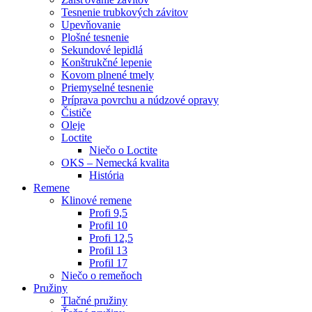
Tesnenie trubkových závitov
Upevňovanie
Plošné tesnenie
Sekundové lepidlá
Konštrukčné lepenie
Kovom plnené tmely
Priemyselné tesnenie
Príprava povrchu a núdzové opravy
Čističe
Oleje
Loctite
Niečo o Loctite
OKS – Nemecká kvalita
História
Remene
Klinové remene
Profi 9,5
Profil 10
Profi 12,5
Profil 13
Profil 17
Niečo o remeňoch
Pružiny
Tlačné pružiny