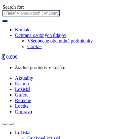
Search for:
Kontakt
Ochrana osobných údajov
Všeobecné obchodné podmienky
Cookie
0
0,00
€
Žiadne produkty v košíku.
Aktuality
E-shop
Ložiská
Gufera
Remene
Loctite
Doprava
Ložiská
Guľkové ložiská