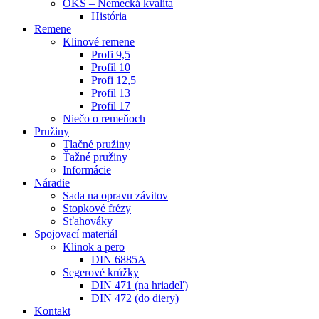
OKS – Nemecká kvalita
História
Remene
Klinové remene
Profi 9,5
Profil 10
Profi 12,5
Profil 13
Profil 17
Niečo o remeňoch
Pružiny
Tlačné pružiny
Ťažné pružiny
Informácie
Náradie
Sada na opravu závitov
Stopkové frézy
Sťahováky
Spojovací materiál
Klinok a pero
DIN 6885A
Segerové krúžky
DIN 471 (na hriadeľ)
DIN 472 (do diery)
Kontakt