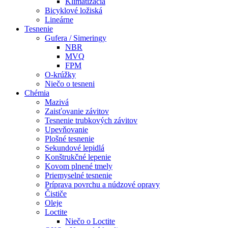
Klimatizácia
Bicyklové ložiská
Lineárne
Tesnenie
Gufera / Simeringy
NBR
MVQ
FPM
O-krúžky
Niečo o tesneni
Chémia
Mazivá
Zaisťovanie závitov
Tesnenie trubkových závitov
Upevňovanie
Plošné tesnenie
Sekundové lepidlá
Konštrukčné lepenie
Kovom plnené tmely
Priemyselné tesnenie
Príprava povrchu a núdzové opravy
Čističe
Oleje
Loctite
Niečo o Loctite