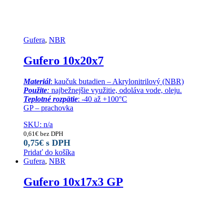
Gufera
,
NBR
Gufero 10x20x7
Materiál
: kaučuk butadien – Akrylonitrilový (NBR)
Použite
:
najbežnejšie využitie, odoláva vode, oleju.
Teplotné rozpätie
: -40 až +100°C
GP – prachovka
SKU: n/a
0,61
€
bez DPH
0,75
€
s DPH
Pridať do košíka
Gufera
,
NBR
Gufero 10x17x3 GP