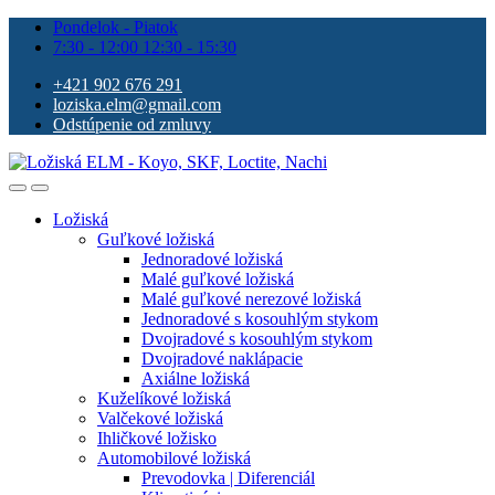
Pondelok - Piatok
7:30 - 12:00 12:30 - 15:30
+421 902 676 291
loziska.elm@gmail.com
Odstúpenie od zmluvy
Ložiská
Guľkové ložiská
Jednoradové ložiská
Malé guľkové ložiská
Malé guľkové nerezové ložiská
Jednoradové s kosouhlým stykom
Dvojradové s kosouhlým stykom
Dvojradové naklápacie
Axiálne ložiská
Kuželíkové ložiská
Valčekové ložiská
Ihličkové ložisko
Automobilové ložiská
Prevodovka | Diferenciál