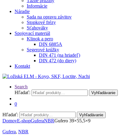
Ťažné pružiny
Informácie
Náradie
Sada na opravu závitov
Stopkové frézy
Sťahováky
Spojovací materiál
Klinok a pero
DIN 6885A
Segerové krúžky
DIN 471 (na hriadeľ)
DIN 472 (do diery)
Kontakt
Search
Hľadať:
Vyhľadávanie
0
Hľadať:
Vyhľadávanie
Domov
E-shop
Gufera
NBR
Gufero 39×55,5×9
Gufera
,
NBR