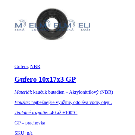
Gufera
,
NBR
Gufero 10x17x3 GP
Materiál
: kaučuk butadien – Akrylonitrilový (NBR)
Použite:
najbežnejšie využitie, odoláva vode, oleju.
Teplotné rozpätie
: -40 až +100°C
GP – prachovka
SKU: n/a