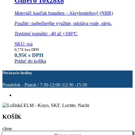
Gufero 10x28x8
Materiál
: kaučuk butadien – Akrylonitrilový (NBR)
Použite:
najbežnejšie využitie, odoláva vode, oleju.
Teplotné rozpätie
: -40 až +100°C
SKU: n/a
0,77
€
bez DPH
0,95
€
s DPH
Pridať do košíka
Otváracie hodiny
Pondelok - Piatok | 7:30-12:00 |12:30 -15:30
KOŠÍK
close