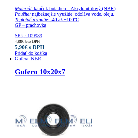
Materiál
: kaučuk butadien – Akrylonitrilový (NBR)
Použite:
najbežnejšie využitie, odoláva vode, oleju.
Teplotné rozpätie
: -40 až +100°C
GP – prachovka
SKU: 109989
4,80
€
bez DPH
5,90
€
s DPH
Pridať do košíka
Gufera
,
NBR
Gufero 10x20x7