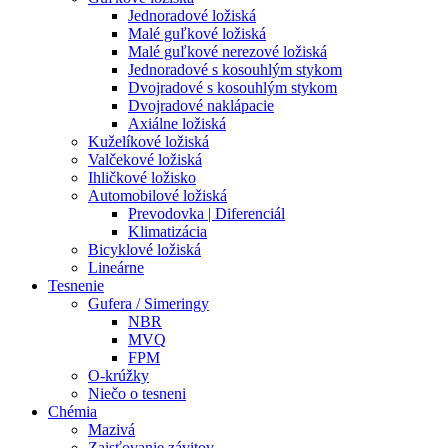
Jednoradové ložiská
Malé guľkové ložiská
Malé guľkové nerezové ložiská
Jednoradové s kosouhlým stykom
Dvojradové s kosouhlým stykom
Dvojradové naklápacie
Axiálne ložiská
Kuželíkové ložiská
Valčekové ložiská
Ihličkové ložisko
Automobilové ložiská
Prevodovka | Diferenciál
Klimatizácia
Bicyklové ložiská
Lineárne
Tesnenie
Gufera / Simeringy
NBR
MVQ
FPM
O-krúžky
Niečo o tesneni
Chémia
Mazivá
Zaisťovanie závitov