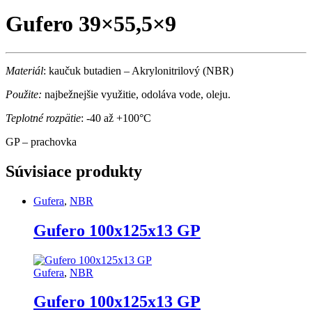
Gufero 39×55,5×9
Materiál
: kaučuk butadien – Akrylonitrilový (NBR)
Použite:
najbežnejšie využitie, odoláva vode, oleju.
Teplotné rozpätie
: -40 až +100°C
GP – prachovka
Súvisiace produkty
Gufera
,
NBR
Gufero 100x125x13 GP
Gufera
,
NBR
Gufero 100x125x13 GP