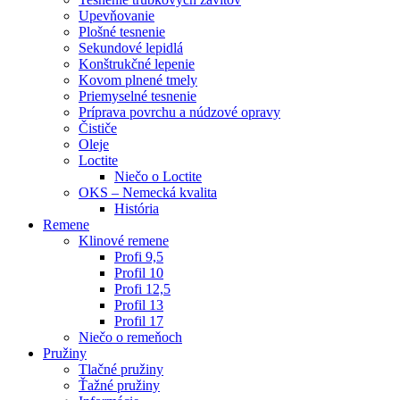
Upevňovanie
Plošné tesnenie
Sekundové lepidlá
Konštrukčné lepenie
Kovom plnené tmely
Priemyselné tesnenie
Príprava povrchu a núdzové opravy
Čističe
Oleje
Loctite
Niečo o Loctite
OKS – Nemecká kvalita
História
Remene
Klinové remene
Profi 9,5
Profil 10
Profi 12,5
Profil 13
Profil 17
Niečo o remeňoch
Pružiny
Tlačné pružiny
Ťažné pružiny