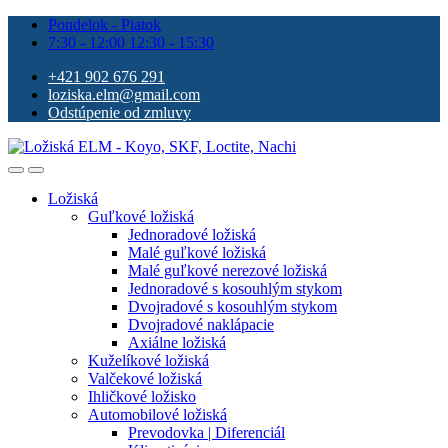
Pondelok - Piatok
7:30 - 12:00 12:30 - 15:30
+421 902 676 291
loziska.elm@gmail.com
Odstúpenie od zmluvy
Ložiská
Guľkové ložiská
Jednoradové ložiská
Malé guľkové ložiská
Malé guľkové nerezové ložiská
Jednoradové s kosouhlým stykom
Dvojradové s kosouhlým stykom
Dvojradové naklápacie
Axiálne ložiská
Kuželíkové ložiská
Valčekové ložiská
Ihličkové ložisko
Automobilové ložiská
Prevodovka | Diferenciál