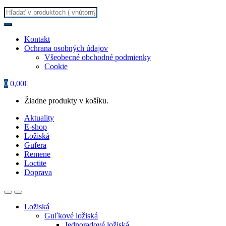
Search
for:
Kontakt
Ochrana osobných údajov
Všeobecné obchodné podmienky
Cookie
0
0,00
€
Žiadne produkty v košíku.
Aktuality
E-shop
Ložiská
Gufera
Remene
Loctite
Doprava
Ložiská
Guľkové ložiská
Jednoradové ložiská