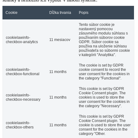
Cookie
Dĺžka trvania
Popis
Tento súbor cookie je
nastavený pomocou
zásuvného modulu súhlasu s
cookielawinfo-
používaním súborov cookie
11 mesiacov
checkbox-analytics
GDPR. Súbor cookie sa
používa na uloženie súhlasu
používateľa so súbormi cookie
v kategórii "Analytika".
The cookie is set by GDPR
cookielawinfo-
cookie consent to record the
11 months
checkbox-functional
user consent for the cookies in
the category "Functional".
This cookie is set by GDPR
Cookie Consent plugin. The
cookielawinfo-
11 months
cookies is used to store the
checkbox-necessary
user consent for the cookies in
the category "Necessary".
This cookie is set by GDPR
Cookie Consent plugin. The
cookielawinfo-
11 months
cookie is used to store the user
checkbox-others
consent for the cookies in the
category "Other.