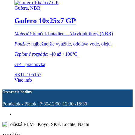
Gufera
,
NBR
Gufero 10x25x7 GP
Materiál
: kaučuk butadien – Akrylonitrilový (NBR)
Použite:
najbežnejšie využitie, odoláva vode, oleju.
Teplotné rozpätie
: -40 až +100°C
GP – prachovka
SKU: 105157
Viac info
Otváracie hodiny
Pondelok - Piatok | 7:30-12:00 |12:30 -15:30