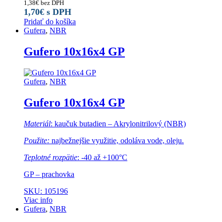
1,38
€
bez DPH
1,70
€
s DPH
Pridať do košíka
Gufera
,
NBR
Gufero 10x16x4 GP
Gufera
,
NBR
Gufero 10x16x4 GP
Materiál
: kaučuk butadien – Akrylonitrilový (NBR)
Použite:
najbežnejšie využitie, odoláva vode, oleju.
Teplotné rozpätie
: -40 až +100°C
GP – prachovka
SKU: 105196
Viac info
Gufera
,
NBR