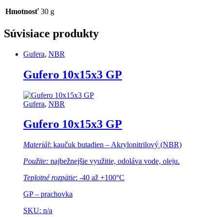
Hmotnosť
30 g
Súvisiace produkty
Gufera
,
NBR
Gufero 10x15x3 GP
Gufera
,
NBR
Gufero 10x15x3 GP
Materiál
: kaučuk butadien – Akrylonitrilový (NBR)
Použite:
najbežnejšie využitie, odoláva vode, oleju.
Teplotné rozpätie
: -40 až +100°C
GP – prachovka
SKU: n/a