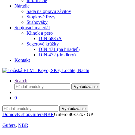
Informácie
Náradie
Sada na opravu závitov
Stopkové frézy
Sťahováky
Spojovací materiál
Klinok a pero
DIN 6885A
Segerové krúžky
DIN 471 (na hriadeľ)
DIN 472 (do diery)
Kontakt
Search
Hľadať:
Vyhľadávanie
0
Hľadať:
Vyhľadávanie
Domov
E-shop
Gufera
NBR
Gufero 40x72x7 GP
Gufera
,
NBR