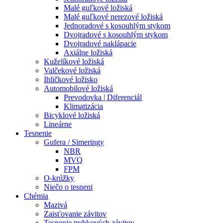
Malé guľkové ložiská
Malé guľkové nerezové ložiská
Jednoradové s kosouhlým stykom
Dvojradové s kosouhlým stykom
Dvojradové naklápacie
Axiálne ložiská
Kuželíkové ložiská
Valčekové ložiská
Ihličkové ložisko
Automobilové ložiská
Prevodovka | Diferenciál
Klimatizácia
Bicyklové ložiská
Lineárne
Tesnenie
Gufera / Simeringy
NBR
MVQ
FPM
O-krúžky
Niečo o tesneni
Chémia
Mazivá
Zaisťovanie závitov
Tesnenie trubkových závitov