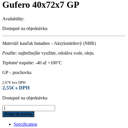
Gufero 40x72x7 GP
Availability:
Dostupné na objednávku
Materiál
: kaučuk butadien – Akrylonitrilový (NBR)
Použite:
najbežnejšie využitie, odoláva vode, oleju.
Teplotné rozpätie
: -40 až +100°C
GP – prachovka
2,07
€
bez DPH
2,55
€
s DPH
Dostupné na objednávku
Gufero
40x72x7
Pridať do košíka
GP
quantity
Specification