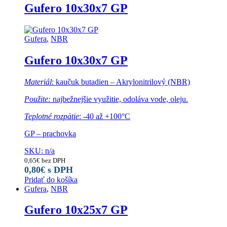
Gufero 10x30x7 GP
Gufera
,
NBR
Gufero 10x30x7 GP
Materiál
: kaučuk butadien – Akrylonitrilový (NBR)
Použite:
najbežnejšie využitie, odoláva vode, oleju.
Teplotné rozpätie
: -40 až +100°C
GP – prachovka
SKU: n/a
0,65
€
bez DPH
0,80
€
s DPH
Pridať do košíka
Gufera
,
NBR
Gufero 10x25x7 GP