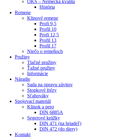
OKS – Nemecká kvalita
História
Remene
Klinové remene
Profi 9,5
Profil 10
Profi 12,5
Profil 13
Profil 17
Niečo o remeňoch
Pružiny
Tlačné pružiny
Ťažné pružiny
Informácie
Náradie
Sada na opravu závitov
Stopkové frézy
Sťahováky
Spojovací materiál
Klinok a pero
DIN 6885A
Segerové krúžky
DIN 471 (na hriadeľ)
DIN 472 (do diery)
Kontakt