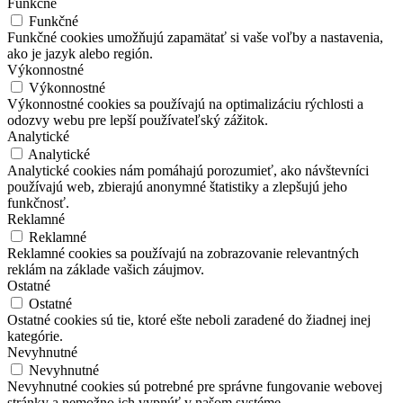
Funkčné
Funkčné
Funkčné cookies umožňujú zapamätať si vaše voľby a nastavenia,
ako je jazyk alebo región.
Výkonnostné
Výkonnostné
Výkonnostné cookies sa používajú na optimalizáciu rýchlosti a
odozvy webu pre lepší používateľský zážitok.
Analytické
Analytické
Analytické cookies nám pomáhajú porozumieť, ako návštevníci
používajú web, zbierajú anonymné štatistiky a zlepšujú jeho
funkčnosť.
Reklamné
Reklamné
Reklamné cookies sa používajú na zobrazovanie relevantných
reklám na základe vašich záujmov.
Ostatné
Ostatné
Ostatné cookies sú tie, ktoré ešte neboli zaradené do žiadnej inej
kategórie.
Nevyhnutné
Nevyhnutné
Nevyhnutné cookies sú potrebné pre správne fungovanie webovej
stránky a nemožno ich vypnúť v našom systéme.