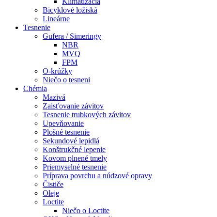
Klimatizácia
Bicyklové ložiská
Lineárne
Tesnenie
Gufera / Simeringy
NBR
MVQ
FPM
O-krúžky
Niečo o tesneni
Chémia
Mazivá
Zaisťovanie závitov
Tesnenie trubkových závitov
Upevňovanie
Plošné tesnenie
Sekundové lepidlá
Konštrukčné lepenie
Kovom plnené tmely
Priemyselné tesnenie
Príprava povrchu a núdzové opravy
Čističe
Oleje
Loctite
Niečo o Loctite