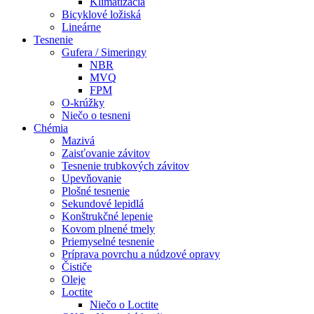
Klimatizácia
Bicyklové ložiská
Lineárne
Tesnenie
Gufera / Simeringy
NBR
MVQ
FPM
O-krúžky
Niečo o tesneni
Chémia
Mazivá
Zaisťovanie závitov
Tesnenie trubkových závitov
Upevňovanie
Plošné tesnenie
Sekundové lepidlá
Konštrukčné lepenie
Kovom plnené tmely
Priemyselné tesnenie
Príprava povrchu a núdzové opravy
Čističe
Oleje
Loctite
Niečo o Loctite