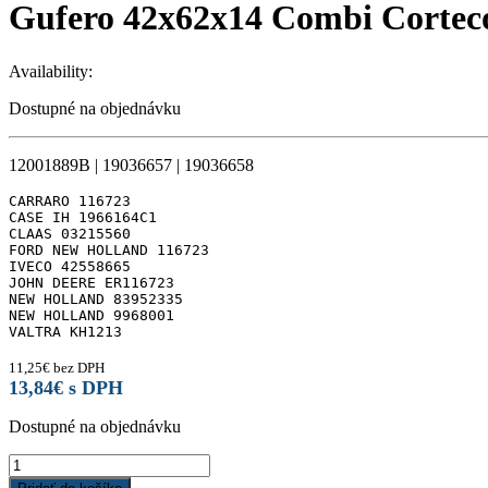
Gufero 42x62x14 Combi Cortec
Availability:
Dostupné na objednávku
12001889B | 19036657 | 19036658
CARRARO 116723

CASE IH 1966164C1

CLAAS 03215560

FORD NEW HOLLAND 116723

IVECO 42558665

JOHN DEERE ER116723

NEW HOLLAND 83952335

NEW HOLLAND 9968001

VALTRA KH1213
11,25
€
bez DPH
13,84
€
s DPH
Dostupné na objednávku
Gufero
42x62x14