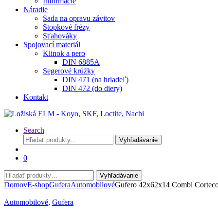
Informácie
Náradie
Sada na opravu závitov
Stopkové frézy
Sťahováky
Spojovací materiál
Klinok a pero
DIN 6885A
Segerové krúžky
DIN 471 (na hriadeľ)
DIN 472 (do diery)
Kontakt
Search
Hľadať:
Vyhľadávanie
0
Hľadať:
Vyhľadávanie
Domov
E-shop
Gufera
Automobilové
Gufero 42x62x14 Combi Cortec
Automobilové
,
Gufera