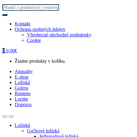
Search
for:
Kontakt
Ochrana osobných údajov
Všeobecné obchodné podmienky
Cookie
0
0,00
€
Žiadne produkty v košíku.
Aktuality
E-shop
Ložiská
Gufera
Remene
Loctite
Doprava
Ložiská
Guľkové ložiská
Jednoradové ložiská