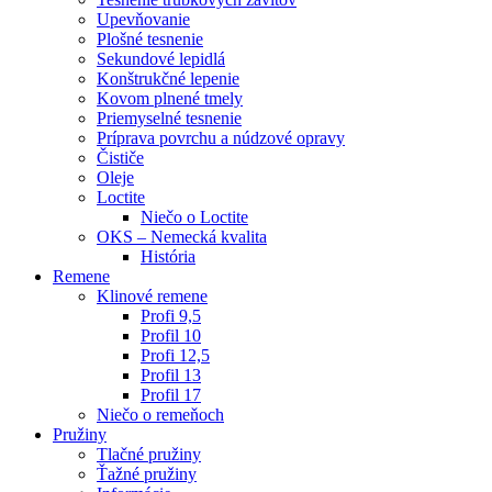
Upevňovanie
Plošné tesnenie
Sekundové lepidlá
Konštrukčné lepenie
Kovom plnené tmely
Priemyselné tesnenie
Príprava povrchu a núdzové opravy
Čističe
Oleje
Loctite
Niečo o Loctite
OKS – Nemecká kvalita
História
Remene
Klinové remene
Profi 9,5
Profil 10
Profi 12,5
Profil 13
Profil 17
Niečo o remeňoch
Pružiny
Tlačné pružiny
Ťažné pružiny