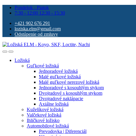
Pondelok - Piatok
7:30 - 12:00 12:30 - 15:30
+421 902 676 291
loziska.elm@gmail.com
Odstúpenie od zmluvy
Ložiská
Guľkové ložiská
Jednoradové ložiská
Malé guľkové ložiská
Malé guľkové nerezové ložiská
Jednoradové s kosouhlým stykom
Dvojradové s kosouhlým stykom
Dvojradové naklápacie
Axiálne ložiská
Kuželíkové ložiská
Valčekové ložiská
Ihličkové ložisko
Automobilové ložiská
Prevodovka | Diferenciál