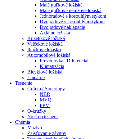
Malé guľkové ložiská
Malé guľkové nerezové ložiská
Jednoradové s kosouhlým stykom
Dvojradové s kosouhlým stykom
Dvojradové naklápacie
Axiálne ložiská
Kuželíkové ložiská
Valčekové ložiská
Ihličkové ložisko
Automobilové ložiská
Prevodovka | Diferenciál
Klimatizácia
Bicyklové ložiská
Lineárne
Tesnenie
Gufera / Simeringy
NBR
MVQ
FPM
O-krúžky
Niečo o tesneni
Chémia
Mazivá
Zaisťovanie závitov
Tesnenie trubkových závitov