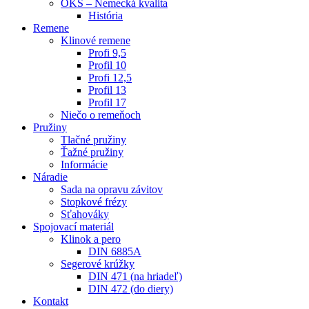
OKS – Nemecká kvalita
História
Remene
Klinové remene
Profi 9,5
Profil 10
Profi 12,5
Profil 13
Profil 17
Niečo o remeňoch
Pružiny
Tlačné pružiny
Ťažné pružiny
Informácie
Náradie
Sada na opravu závitov
Stopkové frézy
Sťahováky
Spojovací materiál
Klinok a pero
DIN 6885A
Segerové krúžky
DIN 471 (na hriadeľ)
DIN 472 (do diery)
Kontakt