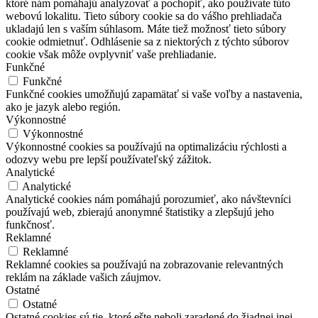
ktoré nám pomáhajú analyzovať a pochopiť, ako používate túto
webovú lokalitu. Tieto súbory cookie sa do vášho prehliadača
ukladajú len s vaším súhlasom. Máte tiež možnosť tieto súbory
cookie odmietnuť. Odhlásenie sa z niektorých z týchto súborov
cookie však môže ovplyvniť vaše prehliadanie.
Funkčné
Funkčné
Funkčné cookies umožňujú zapamätať si vaše voľby a nastavenia,
ako je jazyk alebo región.
Výkonnostné
Výkonnostné
Výkonnostné cookies sa používajú na optimalizáciu rýchlosti a
odozvy webu pre lepší používateľský zážitok.
Analytické
Analytické
Analytické cookies nám pomáhajú porozumieť, ako návštevníci
používajú web, zbierajú anonymné štatistiky a zlepšujú jeho
funkčnosť.
Reklamné
Reklamné
Reklamné cookies sa používajú na zobrazovanie relevantných
reklám na základe vašich záujmov.
Ostatné
Ostatné
Ostatné cookies sú tie, ktoré ešte neboli zaradené do žiadnej inej