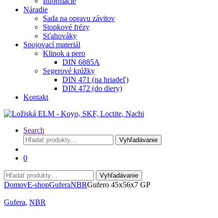
Informácie
Náradie
Sada na opravu závitov
Stopkové frézy
Sťahováky
Spojovací materiál
Klinok a pero
DIN 6885A
Segerové krúžky
DIN 471 (na hriadeľ)
DIN 472 (do diery)
Kontakt
Search
Hľadať:
Vyhľadávanie
0
Hľadať:
Vyhľadávanie
Domov
E-shop
Gufera
NBR
Gufero 45x56x7 GP
Gufera
,
NBR