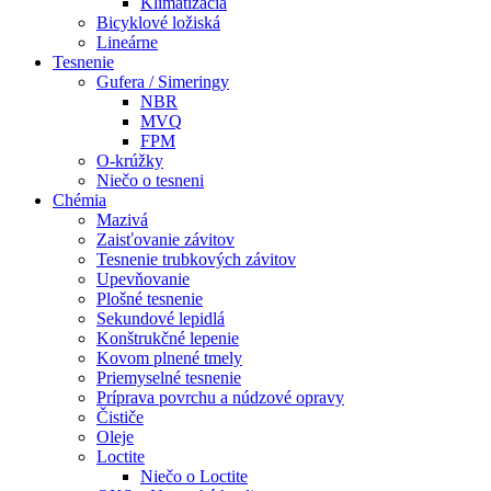
Klimatizácia
Bicyklové ložiská
Lineárne
Tesnenie
Gufera / Simeringy
NBR
MVQ
FPM
O-krúžky
Niečo o tesneni
Chémia
Mazivá
Zaisťovanie závitov
Tesnenie trubkových závitov
Upevňovanie
Plošné tesnenie
Sekundové lepidlá
Konštrukčné lepenie
Kovom plnené tmely
Priemyselné tesnenie
Príprava povrchu a núdzové opravy
Čističe
Oleje
Loctite
Niečo o Loctite