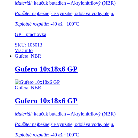
Materiál
: kaučuk butadien – Akrylonitrilový (NBR)
Použite:
najbežnejšie využitie, odoláva vode, oleju.
Teplotné rozpätie
: -40 až +100°C
GP – prachovka
SKU: 105013
Viac info
Gufera
,
NBR
Gufero 10x18x6 GP
Gufera
,
NBR
Gufero 10x18x6 GP
Materiál
: kaučuk butadien – Akrylonitrilový (NBR)
Použite:
najbežnejšie využitie, odoláva vode, oleju.
Teplotné rozpätie
: -40 až +100°C