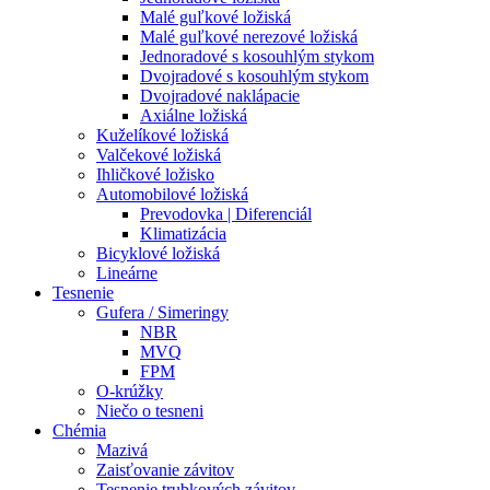
Malé guľkové ložiská
Malé guľkové nerezové ložiská
Jednoradové s kosouhlým stykom
Dvojradové s kosouhlým stykom
Dvojradové naklápacie
Axiálne ložiská
Kuželíkové ložiská
Valčekové ložiská
Ihličkové ložisko
Automobilové ložiská
Prevodovka | Diferenciál
Klimatizácia
Bicyklové ložiská
Lineárne
Tesnenie
Gufera / Simeringy
NBR
MVQ
FPM
O-krúžky
Niečo o tesneni
Chémia
Mazivá
Zaisťovanie závitov
Tesnenie trubkových závitov