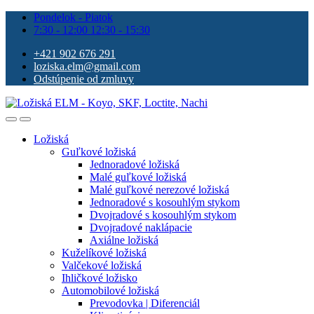
Pondelok - Piatok
7:30 - 12:00 12:30 - 15:30
+421 902 676 291
loziska.elm@gmail.com
Odstúpenie od zmluvy
Ložiská
Guľkové ložiská
Jednoradové ložiská
Malé guľkové ložiská
Malé guľkové nerezové ložiská
Jednoradové s kosouhlým stykom
Dvojradové s kosouhlým stykom
Dvojradové naklápacie
Axiálne ložiská
Kuželíkové ložiská
Valčekové ložiská
Ihličkové ložisko
Automobilové ložiská
Prevodovka | Diferenciál