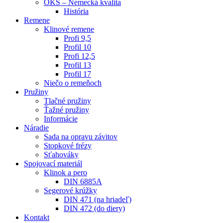
OKS – Nemecká kvalita
História
Remene
Klinové remene
Profi 9,5
Profil 10
Profi 12,5
Profil 13
Profil 17
Niečo o remeňoch
Pružiny
Tlačné pružiny
Ťažné pružiny
Informácie
Náradie
Sada na opravu závitov
Stopkové frézy
Sťahováky
Spojovací materiál
Klinok a pero
DIN 6885A
Segerové krúžky
DIN 471 (na hriadeľ)
DIN 472 (do diery)
Kontakt