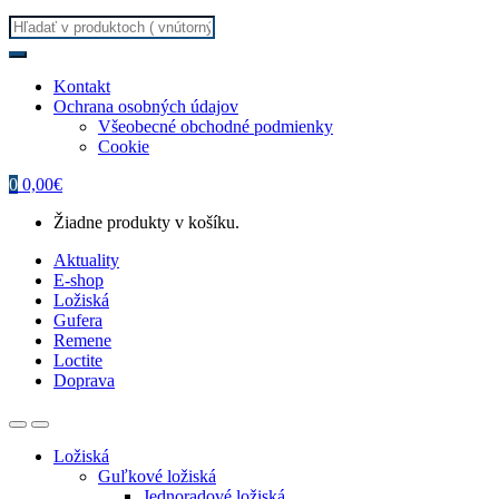
Search
for:
Kontakt
Ochrana osobných údajov
Všeobecné obchodné podmienky
Cookie
0
0,00
€
Žiadne produkty v košíku.
Aktuality
E-shop
Ložiská
Gufera
Remene
Loctite
Doprava
Ložiská
Guľkové ložiská
Jednoradové ložiská