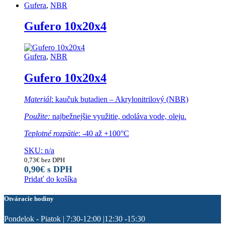
Gufera
,
NBR
Gufero 10x20x4
Gufera
,
NBR
Gufero 10x20x4
Materiál
: kaučuk butadien – Akrylonitrilový (NBR)
Použite:
najbežnejšie využitie, odoláva vode, oleju.
Teplotné rozpätie
: -40 až +100°C
SKU: n/a
0,73
€
bez DPH
0,90
€
s DPH
Pridať do košíka
Otváracie hodiny
Pondelok - Piatok | 7:30-12:00 |12:30 -15:30