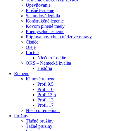
Upevňovanie
Plošné tesnenie
Sekundové lepidlá
Konštrukčné lepenie
Kovom plnené tmely
Priemyselné tesnenie
Príprava povrchu a núdzové opravy
Čističe
Oleje
Loctite
Niečo o Loctite
OKS – Nemecká kvalita
História
Remene
Klinové remene
Profi 9,5
Profil 10
Profi 12,5
Profil 13
Profil 17
Niečo o remeňoch
Pružiny
Tlačné pružiny
Ťažné pružiny