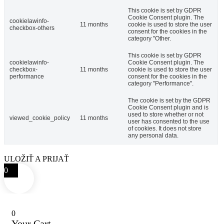
This cookie is set by GDPR
Cookie Consent plugin. The
cookielawinfo-
11 months
cookie is used to store the user
checkbox-others
consent for the cookies in the
category "Other.
This cookie is set by GDPR
cookielawinfo-
Cookie Consent plugin. The
checkbox-
11 months
cookie is used to store the user
performance
consent for the cookies in the
category "Performance".
The cookie is set by the GDPR
Cookie Consent plugin and is
used to store whether or not
viewed_cookie_policy
11 months
user has consented to the use
of cookies. It does not store
any personal data.
ULOŽIŤ A PRIJAŤ
0
0
Your Cart