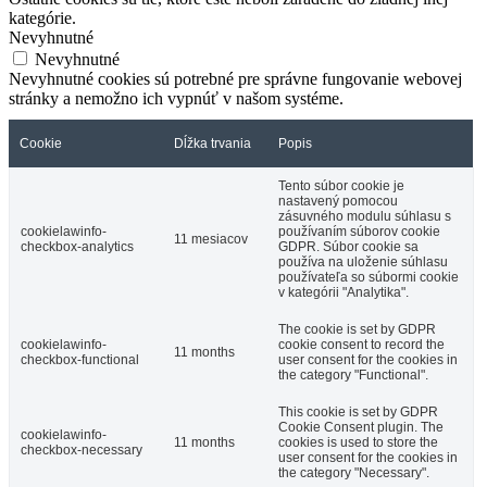
kategórie.
Nevyhnutné
Nevyhnutné
Nevyhnutné cookies sú potrebné pre správne fungovanie webovej
stránky a nemožno ich vypnúť v našom systéme.
Cookie
Dĺžka trvania
Popis
Tento súbor cookie je
nastavený pomocou
zásuvného modulu súhlasu s
cookielawinfo-
používaním súborov cookie
11 mesiacov
checkbox-analytics
GDPR. Súbor cookie sa
používa na uloženie súhlasu
používateľa so súbormi cookie
v kategórii "Analytika".
The cookie is set by GDPR
cookielawinfo-
cookie consent to record the
11 months
checkbox-functional
user consent for the cookies in
the category "Functional".
This cookie is set by GDPR
Cookie Consent plugin. The
cookielawinfo-
11 months
cookies is used to store the
checkbox-necessary
user consent for the cookies in
the category "Necessary".