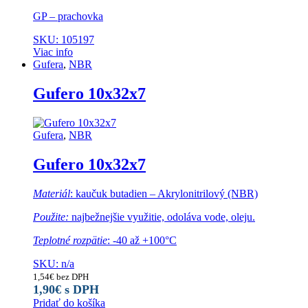
GP – prachovka
SKU: 105197
Viac info
Gufera
,
NBR
Gufero 10x32x7
Gufera
,
NBR
Gufero 10x32x7
Materiál
: kaučuk butadien – Akrylonitrilový (NBR)
Použite:
najbežnejšie využitie, odoláva vode, oleju.
Teplotné rozpätie
: -40 až +100°C
SKU: n/a
1,54
€
bez DPH
1,90
€
s DPH
Pridať do košíka