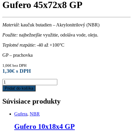
Gufero 45x72x8 GP
Materiál
: kaučuk butadien – Akrylonitrilový (NBR)
Použite:
najbežnejšie využitie, odoláva vode, oleju.
Teplotné rozpätie
: -40 až +100°C
GP – prachovka
1,06
€
bez DPH
1,30
€
s DPH
Gufero
45x72x8
Pridať do košíka
GP
quantity
Súvisiace produkty
Gufera
,
NBR
Gufero 10x18x4 GP