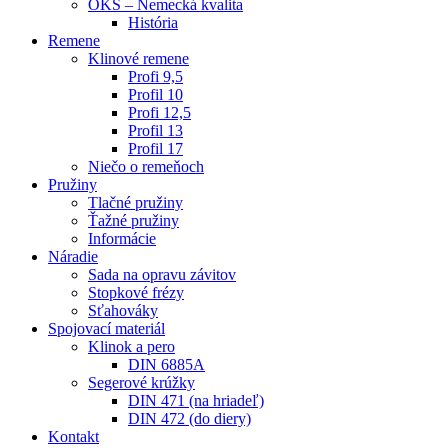
OKS – Nemecká kvalita
História
Remene
Klinové remene
Profi 9,5
Profil 10
Profi 12,5
Profil 13
Profil 17
Niečo o remeňoch
Pružiny
Tlačné pružiny
Ťažné pružiny
Informácie
Náradie
Sada na opravu závitov
Stopkové frézy
Sťahováky
Spojovací materiál
Klinok a pero
DIN 6885A
Segerové krúžky
DIN 471 (na hriadeľ)
DIN 472 (do diery)
Kontakt