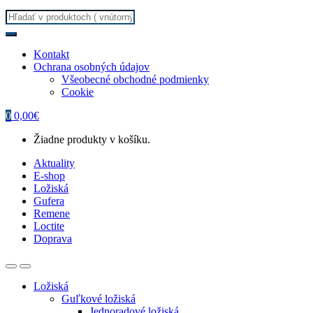
Search
for:
Kontakt
Ochrana osobných údajov
Všeobecné obchodné podmienky
Cookie
0
0,00
€
Žiadne produkty v košíku.
Aktuality
E-shop
Ložiská
Gufera
Remene
Loctite
Doprava
Ložiská
Guľkové ložiská
Jednoradové ložiská