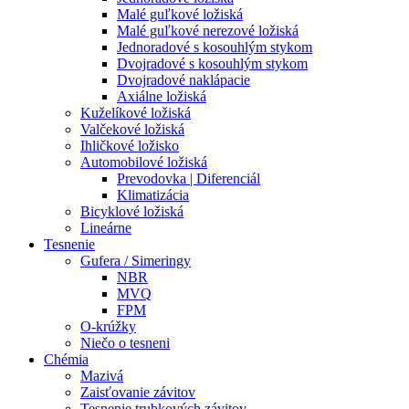
Malé guľkové ložiská
Malé guľkové nerezové ložiská
Jednoradové s kosouhlým stykom
Dvojradové s kosouhlým stykom
Dvojradové naklápacie
Axiálne ložiská
Kuželíkové ložiská
Valčekové ložiská
Ihličkové ložisko
Automobilové ložiská
Prevodovka | Diferenciál
Klimatizácia
Bicyklové ložiská
Lineárne
Tesnenie
Gufera / Simeringy
NBR
MVQ
FPM
O-krúžky
Niečo o tesneni
Chémia
Mazivá
Zaisťovanie závitov
Tesnenie trubkových závitov