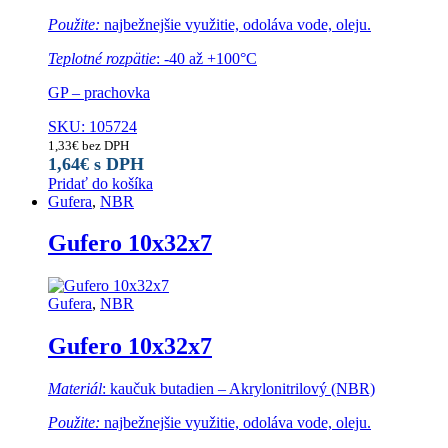
Použite:
najbežnejšie využitie, odoláva vode, oleju.
Teplotné rozpätie
: -40 až +100°C
GP – prachovka
SKU: 105724
1,33
€
bez DPH
1,64
€
s DPH
Pridať do košíka
Gufera
,
NBR
Gufero 10x32x7
Gufera
,
NBR
Gufero 10x32x7
Materiál
: kaučuk butadien – Akrylonitrilový (NBR)
Použite:
najbežnejšie využitie, odoláva vode, oleju.