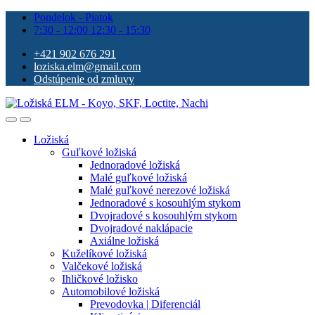
Pondelok - Piatok
7:30 - 12:00 12:30 - 15:30
+421 902 676 291
loziska.elm@gmail.com
Odstúpenie od zmluvy
Ložiská
Guľkové ložiská
Jednoradové ložiská
Malé guľkové ložiská
Malé guľkové nerezové ložiská
Jednoradové s kosouhlým stykom
Dvojradové s kosouhlým stykom
Dvojradové naklápacie
Axiálne ložiská
Kuželíkové ložiská
Valčekové ložiská
Ihličkové ložisko
Automobilové ložiská
Prevodovka | Diferenciál