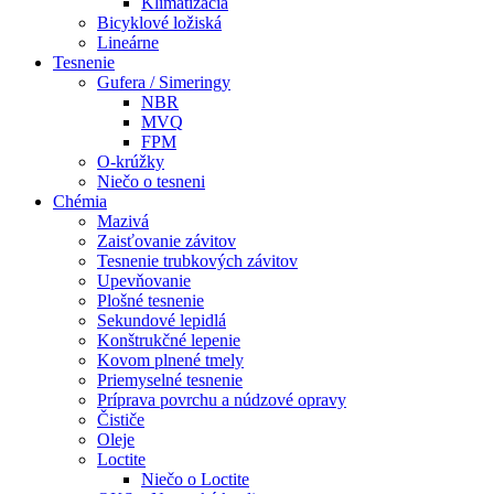
Klimatizácia
Bicyklové ložiská
Lineárne
Tesnenie
Gufera / Simeringy
NBR
MVQ
FPM
O-krúžky
Niečo o tesneni
Chémia
Mazivá
Zaisťovanie závitov
Tesnenie trubkových závitov
Upevňovanie
Plošné tesnenie
Sekundové lepidlá
Konštrukčné lepenie
Kovom plnené tmely
Priemyselné tesnenie
Príprava povrchu a núdzové opravy
Čističe
Oleje
Loctite
Niečo o Loctite