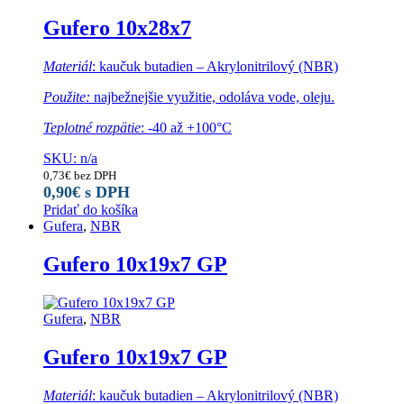
Gufero 10x28x7
Materiál
: kaučuk butadien – Akrylonitrilový (NBR)
Použite:
najbežnejšie využitie, odoláva vode, oleju.
Teplotné rozpätie
: -40 až +100°C
SKU: n/a
0,73
€
bez DPH
0,90
€
s DPH
Pridať do košíka
Gufera
,
NBR
Gufero 10x19x7 GP
Gufera
,
NBR
Gufero 10x19x7 GP
Materiál
: kaučuk butadien – Akrylonitrilový (NBR)