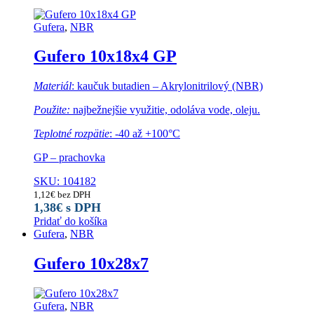
Gufera
,
NBR
Gufero 10x18x4 GP
Materiál
: kaučuk butadien – Akrylonitrilový (NBR)
Použite:
najbežnejšie využitie, odoláva vode, oleju.
Teplotné rozpätie
: -40 až +100°C
GP – prachovka
SKU: 104182
1,12
€
bez DPH
1,38
€
s DPH
Pridať do košíka
Gufera
,
NBR
Gufero 10x28x7
Gufera
,
NBR