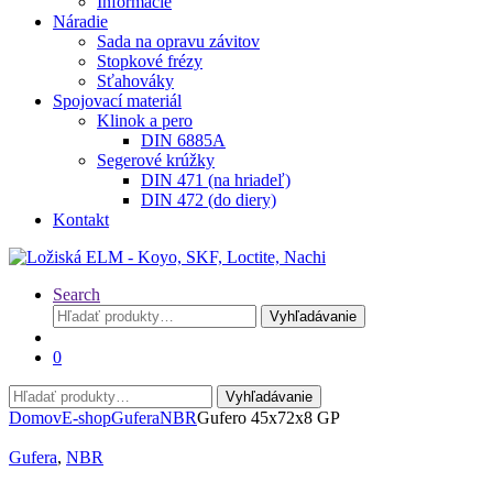
Informácie
Náradie
Sada na opravu závitov
Stopkové frézy
Sťahováky
Spojovací materiál
Klinok a pero
DIN 6885A
Segerové krúžky
DIN 471 (na hriadeľ)
DIN 472 (do diery)
Kontakt
Search
Hľadať:
Vyhľadávanie
0
Hľadať:
Vyhľadávanie
Domov
E-shop
Gufera
NBR
Gufero 45x72x8 GP
Gufera
,
NBR