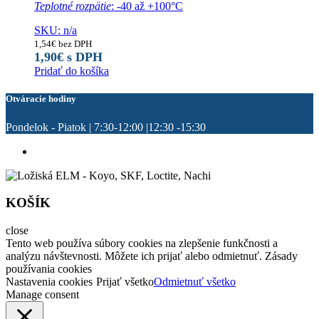
Teplotné rozpätie
: -40 až +100°C
SKU: n/a
1,54
€
bez DPH
1,90
€
s DPH
Pridať do košíka
Otváracie hodiny
Pondelok - Piatok | 7:30-12:00 |12:30 -15:30
KOŠÍK
close
Tento web používa súbory cookies na zlepšenie funkčnosti a
analýzu návštevnosti. Môžete ich prijať alebo odmietnuť. Zásady
používania cookies
Nastavenia cookies
Prijať všetko
Odmietnuť všetko
Manage consent