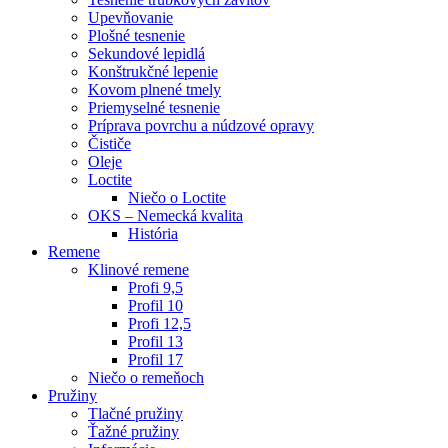
Upevňovanie
Plošné tesnenie
Sekundové lepidlá
Konštrukčné lepenie
Kovom plnené tmely
Priemyselné tesnenie
Príprava povrchu a núdzové opravy
Čističe
Oleje
Loctite
Niečo o Loctite
OKS – Nemecká kvalita
História
Remene
Klinové remene
Profi 9,5
Profil 10
Profi 12,5
Profil 13
Profil 17
Niečo o remeňoch
Pružiny
Tlačné pružiny
Ťažné pružiny