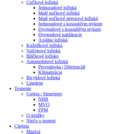
Guľkové ložiská
Jednoradové ložiská
Malé guľkové ložiská
Malé guľkové nerezové ložiská
Jednoradové s kosouhlým stykom
Dvojradové s kosouhlým stykom
Dvojradové naklápacie
Axiálne ložiská
Kuželíkové ložiská
Valčekové ložiská
Ihličkové ložisko
Automobilové ložiská
Prevodovka | Diferenciál
Klimatizácia
Bicyklové ložiská
Lineárne
Tesnenie
Gufera / Simeringy
NBR
MVQ
FPM
O-krúžky
Niečo o tesneni
Chémia
Mazivá