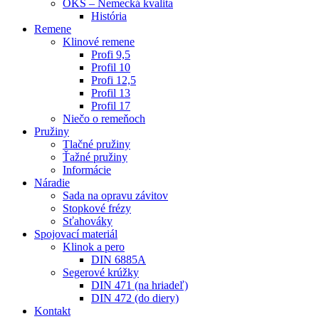
OKS – Nemecká kvalita
História
Remene
Klinové remene
Profi 9,5
Profil 10
Profi 12,5
Profil 13
Profil 17
Niečo o remeňoch
Pružiny
Tlačné pružiny
Ťažné pružiny
Informácie
Náradie
Sada na opravu závitov
Stopkové frézy
Sťahováky
Spojovací materiál
Klinok a pero
DIN 6885A
Segerové krúžky
DIN 471 (na hriadeľ)
DIN 472 (do diery)
Kontakt