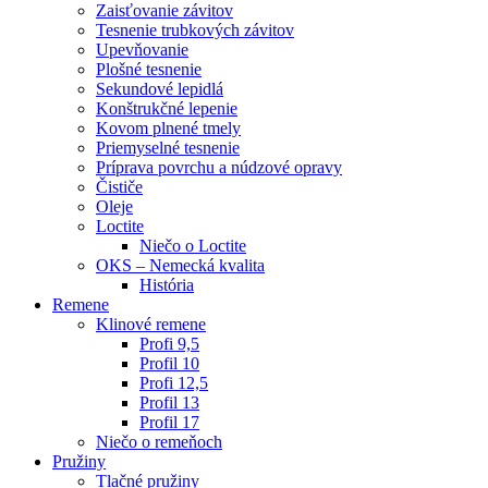
Zaisťovanie závitov
Tesnenie trubkových závitov
Upevňovanie
Plošné tesnenie
Sekundové lepidlá
Konštrukčné lepenie
Kovom plnené tmely
Priemyselné tesnenie
Príprava povrchu a núdzové opravy
Čističe
Oleje
Loctite
Niečo o Loctite
OKS – Nemecká kvalita
História
Remene
Klinové remene
Profi 9,5
Profil 10
Profi 12,5
Profil 13
Profil 17
Niečo o remeňoch
Pružiny
Tlačné pružiny