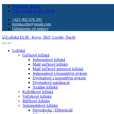
Pondelok - Piatok
7:30 - 12:00 12:30 - 15:30
+421 902 676 291
loziska.elm@gmail.com
Odstúpenie od zmluvy
Ložiská
Guľkové ložiská
Jednoradové ložiská
Malé guľkové ložiská
Malé guľkové nerezové ložiská
Jednoradové s kosouhlým stykom
Dvojradové s kosouhlým stykom
Dvojradové naklápacie
Axiálne ložiská
Kuželíkové ložiská
Valčekové ložiská
Ihličkové ložisko
Automobilové ložiská
Prevodovka | Diferenciál