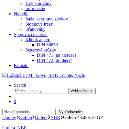
Ťažné pružiny
Informácie
Náradie
Sada na opravu závitov
Stopkové frézy
Sťahováky
Spojovací materiál
Klinok a pero
DIN 6885A
Segerové krúžky
DIN 471 (na hriadeľ)
DIN 472 (do diery)
Kontakt
Search
Hľadať:
Vyhľadávanie
0
Hľadať:
Vyhľadávanie
Domov
E-shop
Gufera
NBR
Gufero 48x80x10 GP
Gufera
,
NBR