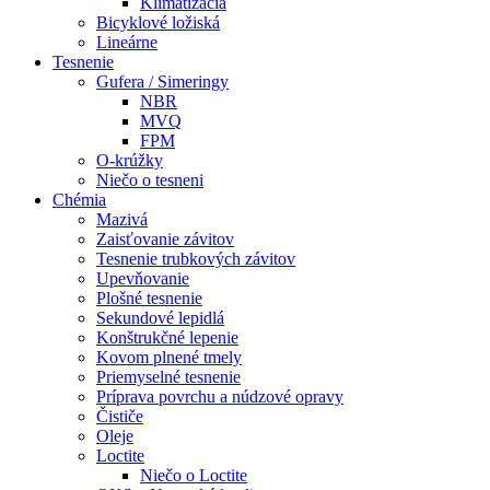
Klimatizácia
Bicyklové ložiská
Lineárne
Tesnenie
Gufera / Simeringy
NBR
MVQ
FPM
O-krúžky
Niečo o tesneni
Chémia
Mazivá
Zaisťovanie závitov
Tesnenie trubkových závitov
Upevňovanie
Plošné tesnenie
Sekundové lepidlá
Konštrukčné lepenie
Kovom plnené tmely
Priemyselné tesnenie
Príprava povrchu a núdzové opravy
Čističe
Oleje
Loctite
Niečo o Loctite