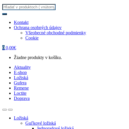
Search
for:
Kontakt
Ochrana osobných údajov
Všeobecné obchodné podmienky
Cookie
0
0,00
€
Žiadne produkty v košíku.
Aktuality
E-shop
Ložiská
Gufera
Remene
Loctite
Doprava
Ložiská
Guľkové ložiská
Jednoradové ložiská