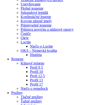
Upevňovanie
Plošné tesnenie
Sekundové lepidlá
Konštrukčné lepenie
Kovom plnené tmely
Priemyselné tesnenie
Príprava povrchu a núdzové opravy
Čističe
Oleje
Loctite
Niečo o Loctite
OKS – Nemecká kvalita
História
Remene
Klinové remene
Profi 9,5
Profil 10
Profi 12,5
Profil 13
Profil 17
Niečo o remeňoch
Pružiny
Tlačné pružiny
Ťažné pružiny