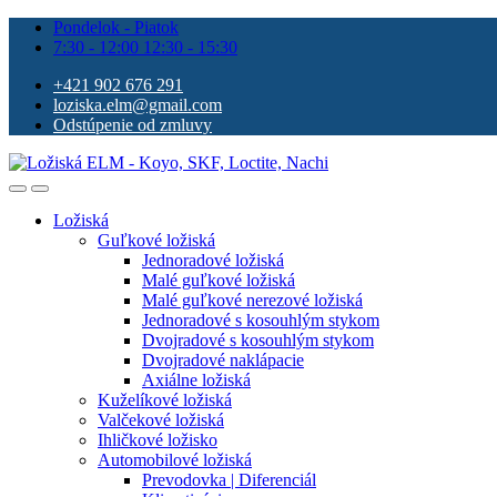
Pondelok - Piatok
7:30 - 12:00 12:30 - 15:30
+421 902 676 291
loziska.elm@gmail.com
Odstúpenie od zmluvy
Ložiská
Guľkové ložiská
Jednoradové ložiská
Malé guľkové ložiská
Malé guľkové nerezové ložiská
Jednoradové s kosouhlým stykom
Dvojradové s kosouhlým stykom
Dvojradové naklápacie
Axiálne ložiská
Kuželíkové ložiská
Valčekové ložiská
Ihličkové ložisko
Automobilové ložiská
Prevodovka | Diferenciál