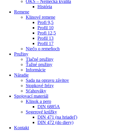
OKS – Nemecká kvalita
História
Remene
Klinové remene
Profi 9,5
Profil 10
Profi 12,5
Profil 13
Profil 17
Niečo o remeňoch
Pružiny
Tlačné pružiny
Ťažné pružiny
Informácie
Náradie
Sada na opravu závitov
Stopkové frézy
Sťahováky
Spojovací materiál
Klinok a pero
DIN 6885A
Segerové krúžky
DIN 471 (na hriadeľ)
DIN 472 (do diery)
Kontakt