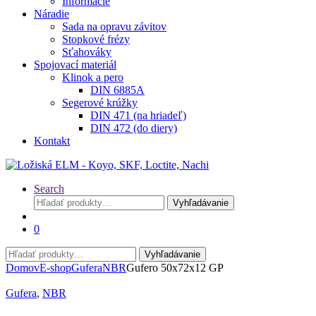
Informácie
Náradie
Sada na opravu závitov
Stopkové frézy
Sťahováky
Spojovací materiál
Klinok a pero
DIN 6885A
Segerové krúžky
DIN 471 (na hriadeľ)
DIN 472 (do diery)
Kontakt
Search
Hľadať:
Vyhľadávanie
0
Hľadať:
Vyhľadávanie
Domov
E-shop
Gufera
NBR
Gufero 50x72x12 GP
Gufera
,
NBR