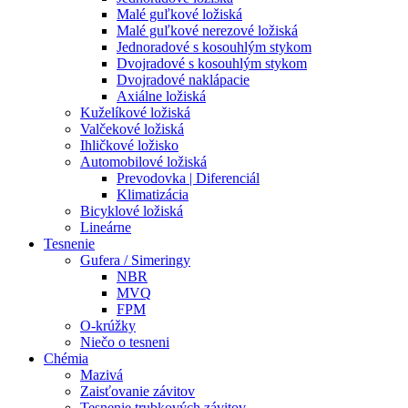
Malé guľkové ložiská
Malé guľkové nerezové ložiská
Jednoradové s kosouhlým stykom
Dvojradové s kosouhlým stykom
Dvojradové naklápacie
Axiálne ložiská
Kuželíkové ložiská
Valčekové ložiská
Ihličkové ložisko
Automobilové ložiská
Prevodovka | Diferenciál
Klimatizácia
Bicyklové ložiská
Lineárne
Tesnenie
Gufera / Simeringy
NBR
MVQ
FPM
O-krúžky
Niečo o tesneni
Chémia
Mazivá
Zaisťovanie závitov
Tesnenie trubkových závitov