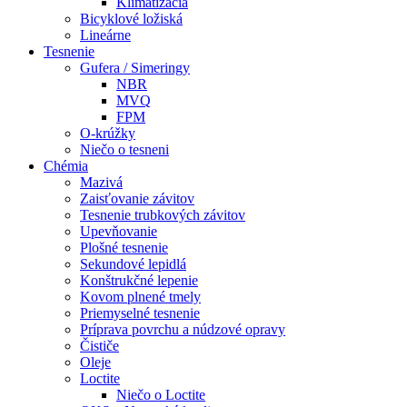
Klimatizácia
Bicyklové ložiská
Lineárne
Tesnenie
Gufera / Simeringy
NBR
MVQ
FPM
O-krúžky
Niečo o tesneni
Chémia
Mazivá
Zaisťovanie závitov
Tesnenie trubkových závitov
Upevňovanie
Plošné tesnenie
Sekundové lepidlá
Konštrukčné lepenie
Kovom plnené tmely
Priemyselné tesnenie
Príprava povrchu a núdzové opravy
Čističe
Oleje
Loctite
Niečo o Loctite