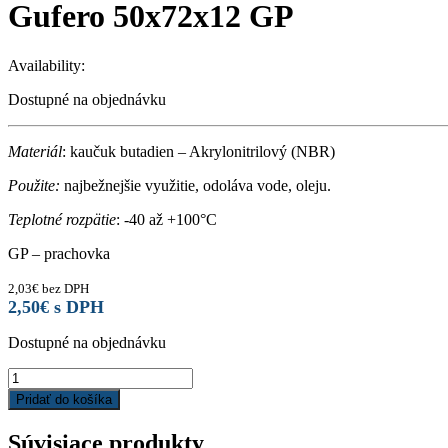
Gufero 50x72x12 GP
Availability:
Dostupné na objednávku
Materiál
: kaučuk butadien – Akrylonitrilový (NBR)
Použite:
najbežnejšie využitie, odoláva vode, oleju.
Teplotné rozpätie
: -40 až +100°C
GP – prachovka
2,03
€
bez DPH
2,50
€
s DPH
Dostupné na objednávku
Gufero
50x72x12
Pridať do košíka
GP
quantity
Súvisiace produkty