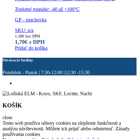
Teplotné rozpätie
: -40 až +100°C
GP – prachovka
SKU: n/a
1,38
€
bez DPH
1,70
€
s DPH
Pridať do košíka
Otváracie hodiny
Pondelok - Piatok | 7:30-12:00 |12:30 -15:30
KOŠÍK
close
Tento web používa súbory cookies na zlepšenie funkčnosti a
analýzu návštevnosti. Môžete ich prijať alebo odmietnuť. Zásady
používania cookies