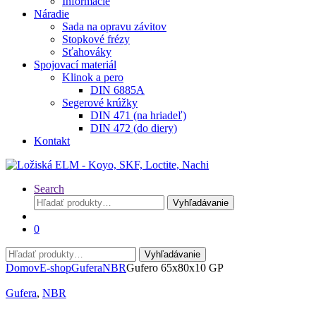
Informácie
Náradie
Sada na opravu závitov
Stopkové frézy
Sťahováky
Spojovací materiál
Klinok a pero
DIN 6885A
Segerové krúžky
DIN 471 (na hriadeľ)
DIN 472 (do diery)
Kontakt
Search
Hľadať:
Vyhľadávanie
0
Hľadať:
Vyhľadávanie
Domov
E-shop
Gufera
NBR
Gufero 65x80x10 GP
Gufera
,
NBR