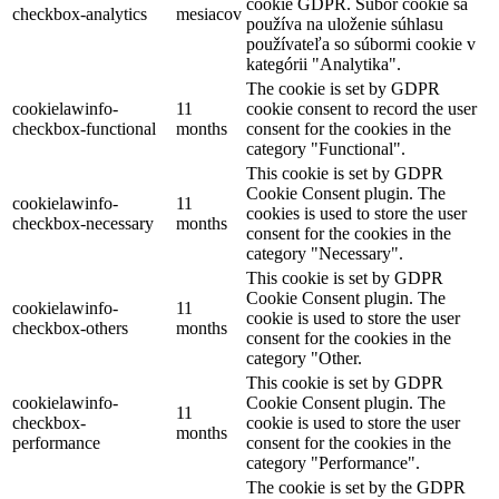
cookie GDPR. Súbor cookie sa
checkbox-analytics
mesiacov
používa na uloženie súhlasu
používateľa so súbormi cookie v
kategórii "Analytika".
The cookie is set by GDPR
cookielawinfo-
11
cookie consent to record the user
checkbox-functional
months
consent for the cookies in the
category "Functional".
This cookie is set by GDPR
Cookie Consent plugin. The
cookielawinfo-
11
cookies is used to store the user
checkbox-necessary
months
consent for the cookies in the
category "Necessary".
This cookie is set by GDPR
Cookie Consent plugin. The
cookielawinfo-
11
cookie is used to store the user
checkbox-others
months
consent for the cookies in the
category "Other.
This cookie is set by GDPR
cookielawinfo-
Cookie Consent plugin. The
11
checkbox-
cookie is used to store the user
months
performance
consent for the cookies in the
category "Performance".
The cookie is set by the GDPR