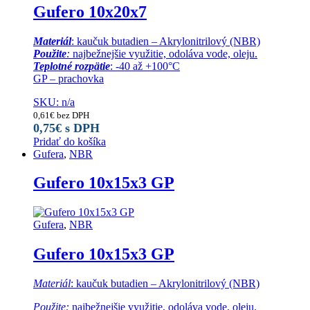
Gufero 10x20x7
Materiál
: kaučuk butadien – Akrylonitrilový (NBR)
Použite
:
najbežnejšie využitie, odoláva vode, oleju.
Teplotné rozpätie
: -40 až +100°C
GP – prachovka
SKU: n/a
0,61
€
bez DPH
0,75
€
s DPH
Pridať do košíka
Gufera
,
NBR
Gufero 10x15x3 GP
Gufera
,
NBR
Gufero 10x15x3 GP
Materiál
: kaučuk butadien – Akrylonitrilový (NBR)
Použite:
najbežnejšie využitie, odoláva vode, oleju.