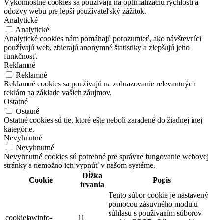
Výkonnostné cookies sa používajú na optimalizáciu rýchlosti a
odozvy webu pre lepší používateľský zážitok.
Analytické
Analytické
Analytické cookies nám pomáhajú porozumieť, ako návštevníci
používajú web, zbierajú anonymné štatistiky a zlepšujú jeho
funkčnosť.
Reklamné
Reklamné
Reklamné cookies sa používajú na zobrazovanie relevantných
reklám na základe vašich záujmov.
Ostatné
Ostatné
Ostatné cookies sú tie, ktoré ešte neboli zaradené do žiadnej inej
kategórie.
Nevyhnutné
Nevyhnutné
Nevyhnutné cookies sú potrebné pre správne fungovanie webovej
stránky a nemožno ich vypnúť v našom systéme.
Dĺžka
Cookie
Popis
trvania
Tento súbor cookie je nastavený
pomocou zásuvného modulu
súhlasu s používaním súborov
cookielawinfo-
11