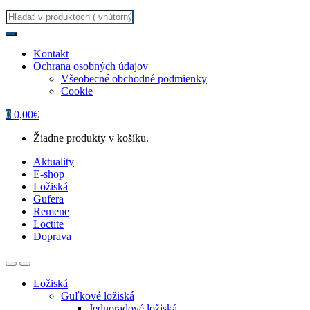
Search
for:
Kontakt
Ochrana osobných údajov
Všeobecné obchodné podmienky
Cookie
0
0,00
€
Žiadne produkty v košíku.
Aktuality
E-shop
Ložiská
Gufera
Remene
Loctite
Doprava
Ložiská
Guľkové ložiská
Jednoradové ložiská