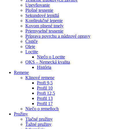
Upevňovanie
Plošné tesnenie
Sekundové lepidlá
Konštrukčné lepenie
Kovom plnené tmely
Priemyselné tesnenie
Príprava povrchu a núdzové opravy
Čističe
Oleje
Loctite
Niečo o Loctite
OKS – Nemecká kvalita
História
Remene
Klinové remene
Profi 9,5
Profil 10
Profi 12,5
Profil 13
Profil 17
Niečo o remeňoch
Pružiny
Tlačné pružiny
Ťažné pružiny