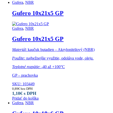
Gufera
,
NBR
Gufero 10x21x5 GP
Gufera
,
NBR
Gufero 10x21x5 GP
Materiál
: kaučuk butadien – Akrylonitrilový (NBR)
Použite:
najbežnejšie využitie, odoláva vode, oleju.
Teplotné rozpätie
: -40 až +100°C
GP – prachovka
SKU: 103449
0,89
€
bez DPH
1,10
€
s DPH
Pridať do košíka
Gufera
,
NBR