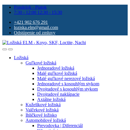
Pondelok - Piatok
7:30 - 12:00 12:30 - 15:30
+421 902 676 291
loziska.elm@gmail.com
Odstúpenie od zmluvy
Ložiská
Guľkové ložiská
Jednoradové ložiská
Malé guľkové ložiská
Malé guľkové nerezové ložiská
Jednoradové s kosouhlým stykom
Dvojradové s kosouhlým stykom
Dvojradové naklápacie
Axiálne ložiská
Kuželíkové ložiská
Valčekové ložiská
Ihličkové ložisko
Automobilové ložiská
Prevodovka | Diferenciál