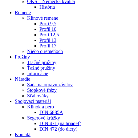
OKS – Nemecká kvalita
História
Remene
Klinové remene
Profi 9,5
Profil 10
Profi 12,5
Profil 13
Profil 17
Niečo o remeňoch
Pružiny
Tlačné pružiny
Ťažné pružiny
Informácie
Náradie
Sada na opravu závitov
Stopkové frézy
Sťahováky
Spojovací materiál
Klinok a pero
DIN 6885A
Segerové krúžky
DIN 471 (na hriadeľ)
DIN 472 (do diery)
Kontakt