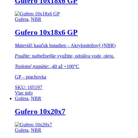
Gufero 10x18x6 GP
Gufera
,
NBR
Gufero 10x18x6 GP
Materiál
: kaučuk butadien – Akrylonitrilový (NBR)
Použite:
najbežnejšie využitie, odoláva vode, oleju.
Teplotné rozpätie
: -40 až +100°C
GP – prachovka
SKU: 105197
Viac info
Gufera
,
NBR
Gufero 10x20x7
Gufera
,
NBR