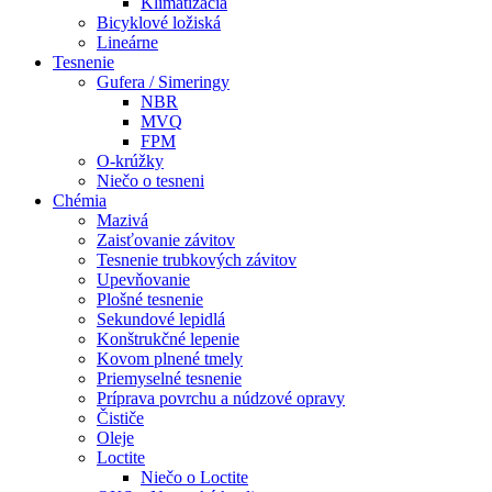
Klimatizácia
Bicyklové ložiská
Lineárne
Tesnenie
Gufera / Simeringy
NBR
MVQ
FPM
O-krúžky
Niečo o tesneni
Chémia
Mazivá
Zaisťovanie závitov
Tesnenie trubkových závitov
Upevňovanie
Plošné tesnenie
Sekundové lepidlá
Konštrukčné lepenie
Kovom plnené tmely
Priemyselné tesnenie
Príprava povrchu a núdzové opravy
Čističe
Oleje
Loctite
Niečo o Loctite