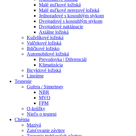
Malé guľkové ložiská
Malé guľkové nerezové ložiská
Jednoradové s kosouhlým stykom
Dvojradové s kosouhlým stykom
Dvojradové naklápacie
Axiálne ložiská
Kuželíkové ložiská
Valčekové ložiská
Ihličkové ložisko
Automobilové ložiská
Prevodovka | Diferenciál
Klimatizácia
Bicyklové ložiská
Lineárne
Tesnenie
Gufera / Simeringy
NBR
MVQ
FPM
O-krúžky
Niečo o tesneni
Chémia
Mazivá
Zaisťovanie závitov
Tesnenie trubkových závitov