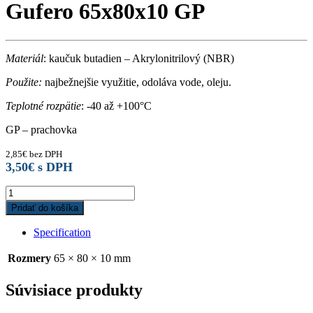
Gufero 65x80x10 GP
Materiál
: kaučuk butadien – Akrylonitrilový (NBR)
Použite:
najbežnejšie využitie, odoláva vode, oleju.
Teplotné rozpätie
: -40 až +100°C
GP – prachovka
2,85
€
bez DPH
3,50
€
s DPH
Gufero
65x80x10
Pridať do košíka
GP
quantity
Specification
Rozmery
65 × 80 × 10 mm
Súvisiace produkty