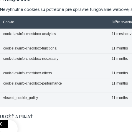
Nevyhnutné cookies sú potrebné pre správne fungovanie webovej s
Cookie
Dĺžka trvani
cookielawinfo-checkbox-analytics
11 mesiacov
cookielawinfo-checkbox-functional
11 months
cookielawinfo-checkbox-necessary
11 months
cookielawinfo-checkbox-others
11 months
cookielawinfo-checkbox-performance
11 months
viewed_cookie_policy
11 months
ULOŽIŤ A PRIJAŤ
0