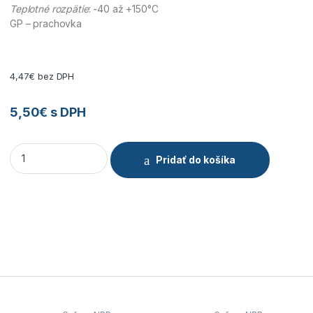
Teplotné rozpätie
: -40 až +150°C
GP – prachovka
4,47
€
bez DPH
5,50
€
s DPH
Gufero 80x100x13 GP MVQ quantity
Pridať do košíka