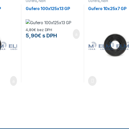
Gufera
,
NBR
Gufera
,
NBR
P
Gufero 100x125x13 GP
Gufero 10x25x7 GP
4,80
€
bez DPH
5,90
€
s DPH