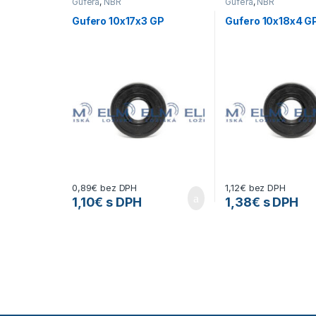
Gufera
,
NBR
Gufera
,
NBR
Gufero 10x17x3 GP
Gufero 10x18x4 G
0,89
€
bez DPH
1,12
€
bez DPH
1,10
€
s DPH
1,38
€
s DPH