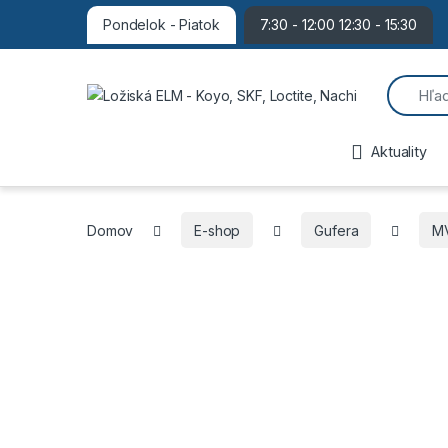
Pondelok - Piatok
7:30 - 12:00 12:30 - 15:30
Search f
Aktuality
Domov
E-shop
Gufera
M