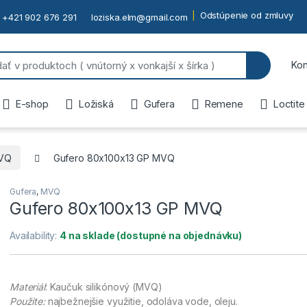
Odstúpenie od zmluvy
+421 902 676 291
loziska.elm@gmail.com
or:
Kon
E-shop
Ložiská
Gufera
Remene
Loctite
VQ
Gufero 80x100x13 GP MVQ
Gufera
,
MVQ
Gufero 80x100x13 GP MVQ
Availability:
4 na sklade (dostupné na objednávku)
Materiál
: Kaučuk silikónový (MVQ)
Použite:
najbežnejšie využitie, odoláva vode, oleju.