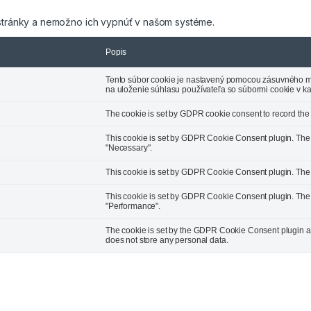
tránky a nemožno ich vypnúť v našom systéme.
a
Popis
Tento súbor cookie je nastavený pomocou zásuvného m
na uloženie súhlasu používateľa so súbormi cookie v kat
The cookie is set by GDPR cookie consent to record the u
This cookie is set by GDPR Cookie Consent plugin. The c
"Necessary".
This cookie is set by GDPR Cookie Consent plugin. The co
This cookie is set by GDPR Cookie Consent plugin. The c
"Performance".
The cookie is set by the GDPR Cookie Consent plugin and
does not store any personal data.