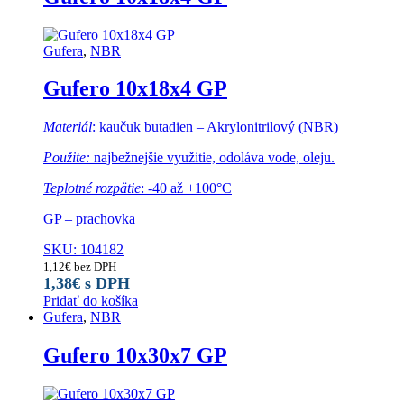
Gufera
,
NBR
Gufero 10x18x4 GP
Materiál
: kaučuk butadien – Akrylonitrilový (NBR)
Použite:
najbežnejšie využitie, odoláva vode, oleju.
Teplotné rozpätie
: -40 až +100°C
GP – prachovka
SKU: 104182
1,12
€
bez DPH
1,38
€
s DPH
Pridať do košíka
Gufera
,
NBR
Gufero 10x30x7 GP