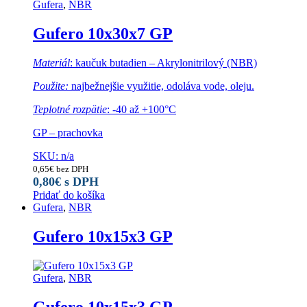
Gufera
,
NBR
Gufero 10x30x7 GP
Materiál
: kaučuk butadien – Akrylonitrilový (NBR)
Použite:
najbežnejšie využitie, odoláva vode, oleju.
Teplotné rozpätie
: -40 až +100°C
GP – prachovka
SKU: n/a
0,65
€
bez DPH
0,80
€
s DPH
Pridať do košíka
Gufera
,
NBR
Gufero 10x15x3 GP
Gufera
,
NBR
Gufero 10x15x3 GP