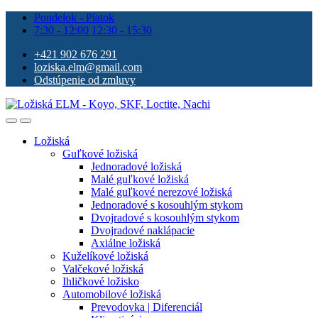
Pondelok - Piatok
7:30 - 12:00 12:30 - 15:30
+421 902 676 291
loziska.elm@gmail.com
Odstúpenie od zmluvy
Ložiská
Guľkové ložiská
Jednoradové ložiská
Malé guľkové ložiská
Malé guľkové nerezové ložiská
Jednoradové s kosouhlým stykom
Dvojradové s kosouhlým stykom
Dvojradové naklápacie
Axiálne ložiská
Kuželíkové ložiská
Valčekové ložiská
Ihličkové ložisko
Automobilové ložiská
Prevodovka | Diferenciál