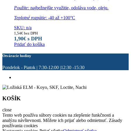
Použite:
najbežnejšie využitie, odoláva vode, oleju.
Teplotné rozpätie
: -40 až +100°C
SKU: n/a
1,54
€
bez DPH
1,90
€
s DPH
Pridať do košíka
Otváracie hodiny
Pondelok - Piatok | 7:30-12:00 |12:30 -15:30
KOŠÍK
close
Tento web používa súbory cookies na zlepšenie funkčnosti a
analýzu návštevnosti. Môžete ich prijať alebo odmietnuť. Zásady
používania cookies
Nastavenia cookies
Prijať všetko
Odmietnuť všetko