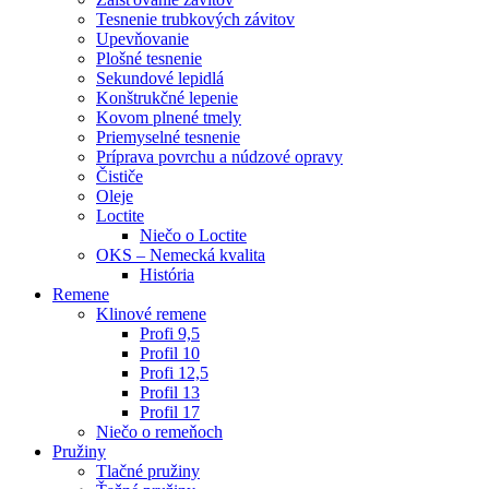
Tesnenie trubkových závitov
Upevňovanie
Plošné tesnenie
Sekundové lepidlá
Konštrukčné lepenie
Kovom plnené tmely
Priemyselné tesnenie
Príprava povrchu a núdzové opravy
Čističe
Oleje
Loctite
Niečo o Loctite
OKS – Nemecká kvalita
História
Remene
Klinové remene
Profi 9,5
Profil 10
Profi 12,5
Profil 13
Profil 17
Niečo o remeňoch
Pružiny
Tlačné pružiny