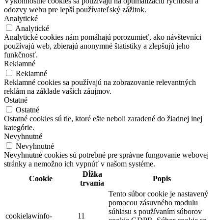
Výkonnostné cookies sa používajú na optimalizáciu rýchlosti a
odozvy webu pre lepší používateľský zážitok.
Analytické
Analytické
Analytické cookies nám pomáhajú porozumieť, ako návštevníci
používajú web, zbierajú anonymné štatistiky a zlepšujú jeho
funkčnosť.
Reklamné
Reklamné
Reklamné cookies sa používajú na zobrazovanie relevantných
reklám na základe vašich záujmov.
Ostatné
Ostatné
Ostatné cookies sú tie, ktoré ešte neboli zaradené do žiadnej inej
kategórie.
Nevyhnutné
Nevyhnutné
Nevyhnutné cookies sú potrebné pre správne fungovanie webovej
stránky a nemožno ich vypnúť v našom systéme.
Dĺžka
Cookie
Popis
trvania
Tento súbor cookie je nastavený
pomocou zásuvného modulu
súhlasu s používaním súborov
cookielawinfo-
11