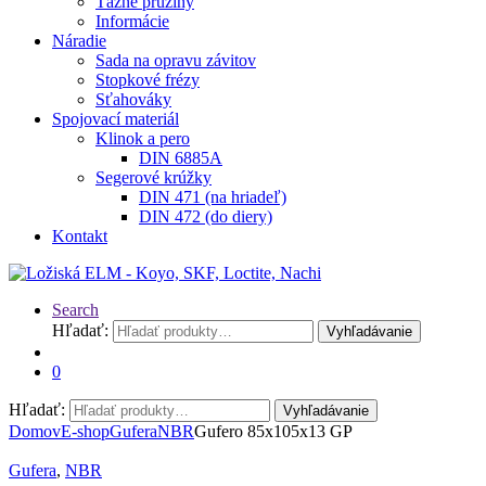
Ťažné pružiny
Informácie
Náradie
Sada na opravu závitov
Stopkové frézy
Sťahováky
Spojovací materiál
Klinok a pero
DIN 6885A
Segerové krúžky
DIN 471 (na hriadeľ)
DIN 472 (do diery)
Kontakt
Search
Hľadať:
Vyhľadávanie
0
Hľadať:
Vyhľadávanie
Domov
E-shop
Gufera
NBR
Gufero 85x105x13 GP
Gufera
,
NBR