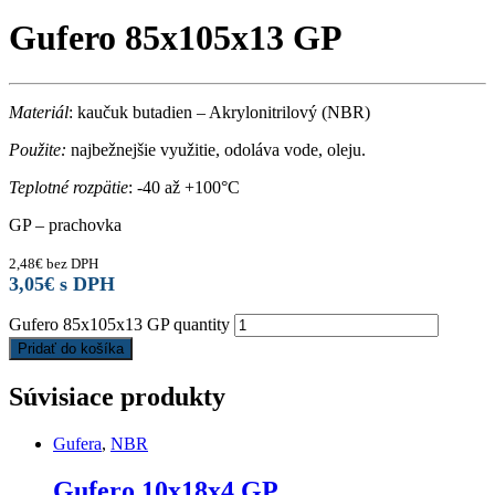
Gufero 85x105x13 GP
Materiál
: kaučuk butadien – Akrylonitrilový (NBR)
Použite:
najbežnejšie využitie, odoláva vode, oleju.
Teplotné rozpätie
: -40 až +100°C
GP – prachovka
2,48
€
bez DPH
3,05
€
s DPH
Gufero 85x105x13 GP quantity
Pridať do košíka
Súvisiace produkty
Gufera
,
NBR
Gufero 10x18x4 GP