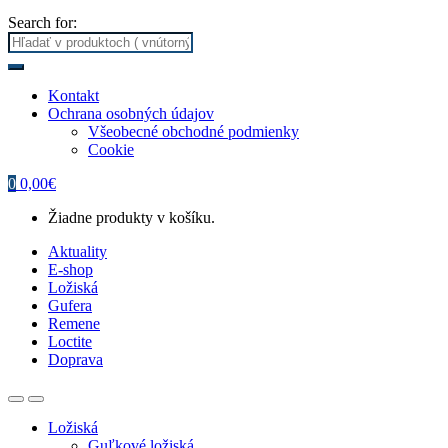
Search for:
Kontakt
Ochrana osobných údajov
Všeobecné obchodné podmienky
Cookie
0
0,00
€
Žiadne produkty v košíku.
Aktuality
E-shop
Ložiská
Gufera
Remene
Loctite
Doprava
Ložiská
Guľkové ložiská