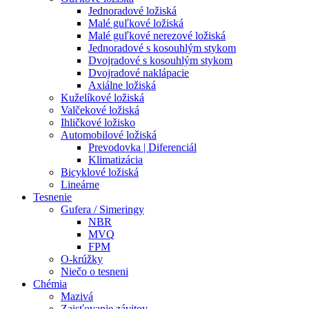
Jednoradové ložiská
Malé guľkové ložiská
Malé guľkové nerezové ložiská
Jednoradové s kosouhlým stykom
Dvojradové s kosouhlým stykom
Dvojradové naklápacie
Axiálne ložiská
Kuželíkové ložiská
Valčekové ložiská
Ihličkové ložisko
Automobilové ložiská
Prevodovka | Diferenciál
Klimatizácia
Bicyklové ložiská
Lineárne
Tesnenie
Gufera / Simeringy
NBR
MVQ
FPM
O-krúžky
Niečo o tesneni
Chémia
Mazivá
Zaisťovanie závitov