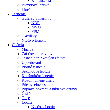
Klimatizácia
Bicyklové ložiská
Lineárne
Tesnenie
Gufera / Simeringy
NBR
MVQ
FPM
O-krúžky
Niečo o tesneni
Chémia
Mazivá
Zaisťovanie závitov
Tesnenie trubkových závitov
Upevňovanie
Plošné tesnenie
Sekundové lepidlá
Konštrukčné lepenie
Kovom plnené tmely
Priemyselné tesnenie
Príprava povrchu a núdzové opravy
Čističe
Oleje
Loctite
Niečo o Loctite