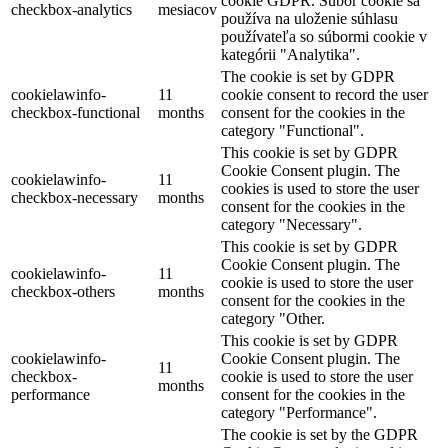
cookie GDPR. Súbor cookie sa
checkbox-analytics
mesiacov
používa na uloženie súhlasu
používateľa so súbormi cookie v
kategórii "Analytika".
The cookie is set by GDPR
cookielawinfo-
11
cookie consent to record the user
checkbox-functional
months
consent for the cookies in the
category "Functional".
This cookie is set by GDPR
Cookie Consent plugin. The
cookielawinfo-
11
cookies is used to store the user
checkbox-necessary
months
consent for the cookies in the
category "Necessary".
This cookie is set by GDPR
Cookie Consent plugin. The
cookielawinfo-
11
cookie is used to store the user
checkbox-others
months
consent for the cookies in the
category "Other.
This cookie is set by GDPR
cookielawinfo-
Cookie Consent plugin. The
11
checkbox-
cookie is used to store the user
months
performance
consent for the cookies in the
category "Performance".
The cookie is set by the GDPR