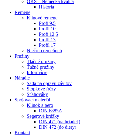
OKS – Nemecká kvalita
História
Remene
Klinové remene
Profi 9,5
Profil 10
Profi 12,5
Profil 13
Profil 17
Niečo o remeňoch
Pružiny
Tlačné pružiny
Ťažné pružiny
Informácie
Náradie
Sada na opravu závitov
Stopkové frézy
Sťahováky
Spojovací materiál
Klinok a pero
DIN 6885A
Segerové krúžky
DIN 471 (na hriadeľ)
DIN 472 (do diery)
Kontakt