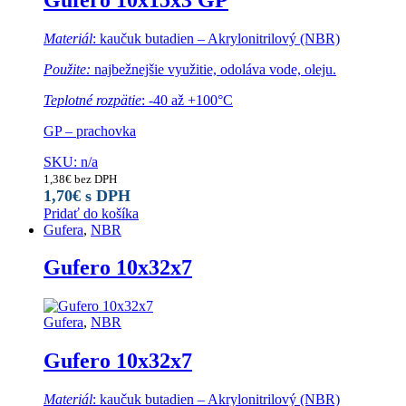
Materiál
: kaučuk butadien – Akrylonitrilový (NBR)
Použite:
najbežnejšie využitie, odoláva vode, oleju.
Teplotné rozpätie
: -40 až +100°C
GP – prachovka
SKU: n/a
1,38
€
bez DPH
1,70
€
s DPH
Pridať do košíka
Gufera
,
NBR
Gufero 10x32x7
Gufera
,
NBR
Gufero 10x32x7
Materiál
: kaučuk butadien – Akrylonitrilový (NBR)