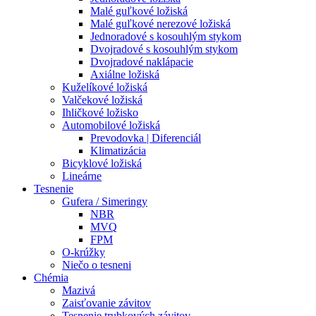
Malé guľkové ložiská
Malé guľkové nerezové ložiská
Jednoradové s kosouhlým stykom
Dvojradové s kosouhlým stykom
Dvojradové naklápacie
Axiálne ložiská
Kuželíkové ložiská
Valčekové ložiská
Ihličkové ložisko
Automobilové ložiská
Prevodovka | Diferenciál
Klimatizácia
Bicyklové ložiská
Lineárne
Tesnenie
Gufera / Simeringy
NBR
MVQ
FPM
O-krúžky
Niečo o tesneni
Chémia
Mazivá
Zaisťovanie závitov
Tesnenie trubkových závitov