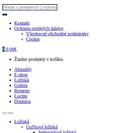
Search
for:
Kontakt
Ochrana osobných údajov
Všeobecné obchodné podmienky
Cookie
0
0,00
€
Žiadne produkty v košíku.
Aktuality
E-shop
Ložiská
Gufera
Remene
Loctite
Doprava
Ložiská
Guľkové ložiská
Jednoradové ložiská