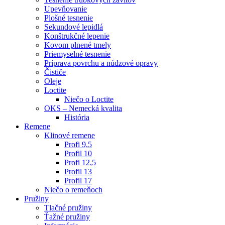
Upevňovanie
Plošné tesnenie
Sekundové lepidlá
Konštrukčné lepenie
Kovom plnené tmely
Priemyselné tesnenie
Príprava povrchu a núdzové opravy
Čističe
Oleje
Loctite
Niečo o Loctite
OKS – Nemecká kvalita
História
Remene
Klinové remene
Profi 9,5
Profil 10
Profi 12,5
Profil 13
Profil 17
Niečo o remeňoch
Pružiny
Tlačné pružiny
Ťažné pružiny