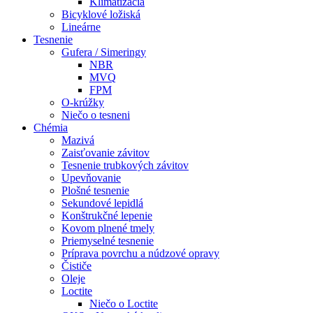
Klimatizácia
Bicyklové ložiská
Lineárne
Tesnenie
Gufera / Simeringy
NBR
MVQ
FPM
O-krúžky
Niečo o tesneni
Chémia
Mazivá
Zaisťovanie závitov
Tesnenie trubkových závitov
Upevňovanie
Plošné tesnenie
Sekundové lepidlá
Konštrukčné lepenie
Kovom plnené tmely
Priemyselné tesnenie
Príprava povrchu a núdzové opravy
Čističe
Oleje
Loctite
Niečo o Loctite