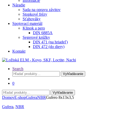
Informácie
Náradie
Sada na opravu závitov
Stopkové frézy
Sťahováky
Spojovací materiál
Klinok a pero
DIN 6885A
Segerové krúžky
DIN 471 (na hriadeľ)
DIN 472 (do diery)
Kontakt
Search
Hľadať:
Vyhľadávanie
0
Hľadať:
Vyhľadávanie
Domov
E-shop
Gufera
NBR
Gufero 8x13x3,5
Gufera
,
NBR