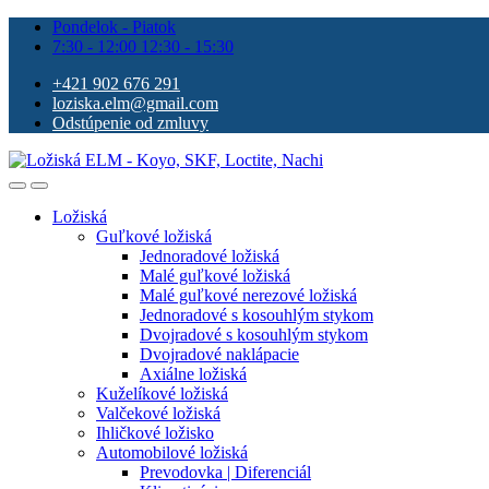
Pondelok - Piatok
7:30 - 12:00 12:30 - 15:30
+421 902 676 291
loziska.elm@gmail.com
Odstúpenie od zmluvy
Ložiská
Guľkové ložiská
Jednoradové ložiská
Malé guľkové ložiská
Malé guľkové nerezové ložiská
Jednoradové s kosouhlým stykom
Dvojradové s kosouhlým stykom
Dvojradové naklápacie
Axiálne ložiská
Kuželíkové ložiská
Valčekové ložiská
Ihličkové ložisko
Automobilové ložiská
Prevodovka | Diferenciál