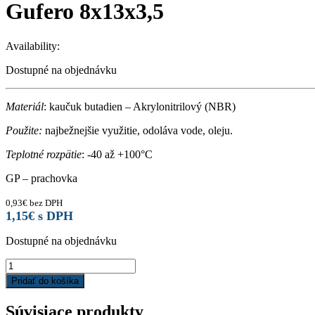
Gufero 8x13x3,5
Availability:
Dostupné na objednávku
Materiál
: kaučuk butadien – Akrylonitrilový (NBR)
Použite:
najbežnejšie využitie, odoláva vode, oleju.
Teplotné rozpätie
: -40 až +100°C
GP – prachovka
0,93
€
bez DPH
1,15
€
s DPH
Dostupné na objednávku
Gufero
8x13x3,5
Pridať do košíka
quantity
Súvisiace produkty