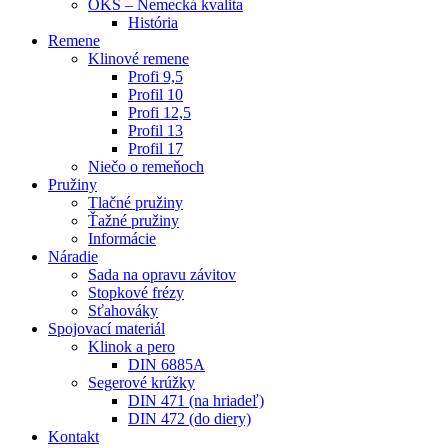
OKS – Nemecká kvalita
História
Remene
Klinové remene
Profi 9,5
Profil 10
Profi 12,5
Profil 13
Profil 17
Niečo o remeňoch
Pružiny
Tlačné pružiny
Ťažné pružiny
Informácie
Náradie
Sada na opravu závitov
Stopkové frézy
Sťahováky
Spojovací materiál
Klinok a pero
DIN 6885A
Segerové krúžky
DIN 471 (na hriadeľ)
DIN 472 (do diery)
Kontakt