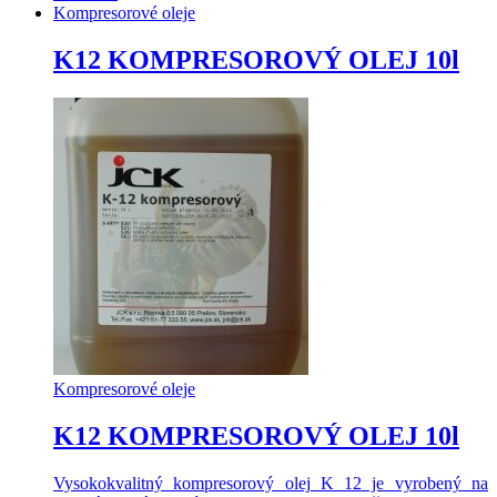
Kompresorové oleje
K12 KOMPRESOROVÝ OLEJ 10l
Kompresorové oleje
K12 KOMPRESOROVÝ OLEJ 10l
Vysokokvalitný kompresorový olej K 12 je vyrobený na