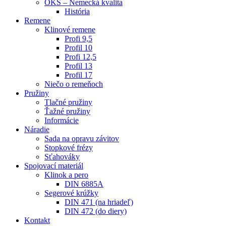
OKS – Nemecká kvalita
História
Remene
Klinové remene
Profi 9,5
Profil 10
Profi 12,5
Profil 13
Profil 17
Niečo o remeňoch
Pružiny
Tlačné pružiny
Ťažné pružiny
Informácie
Náradie
Sada na opravu závitov
Stopkové frézy
Sťahováky
Spojovací materiál
Klinok a pero
DIN 6885A
Segerové krúžky
DIN 471 (na hriadeľ)
DIN 472 (do diery)
Kontakt