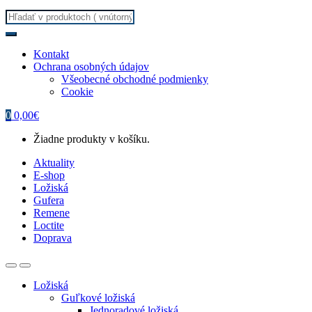
Search
for:
Kontakt
Ochrana osobných údajov
Všeobecné obchodné podmienky
Cookie
0
0,00
€
Žiadne produkty v košíku.
Aktuality
E-shop
Ložiská
Gufera
Remene
Loctite
Doprava
Ložiská
Guľkové ložiská
Jednoradové ložiská