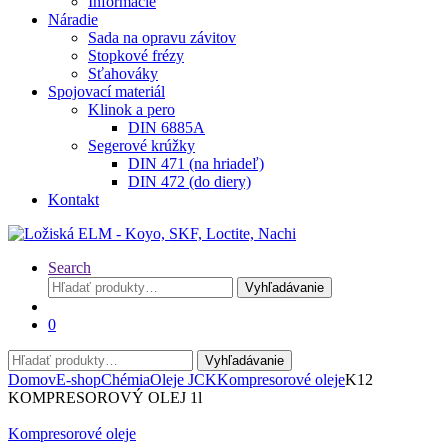
Informácie
Náradie
Sada na opravu závitov
Stopkové frézy
Sťahováky
Spojovací materiál
Klinok a pero
DIN 6885A
Segerové krúžky
DIN 471 (na hriadeľ)
DIN 472 (do diery)
Kontakt
Search
Hľadať:
Vyhľadávanie
0
Hľadať:
Vyhľadávanie
Domov
E-shop
Chémia
Oleje JCK
Kompresorové oleje
K12
KOMPRESOROVÝ OLEJ 1l
Kompresorové oleje