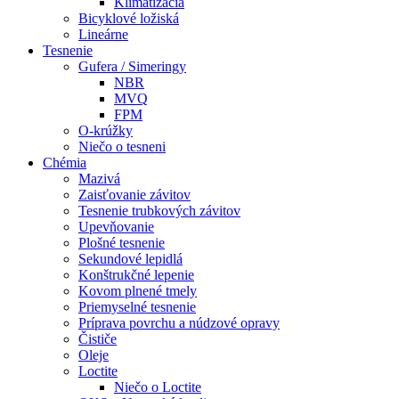
Klimatizácia
Bicyklové ložiská
Lineárne
Tesnenie
Gufera / Simeringy
NBR
MVQ
FPM
O-krúžky
Niečo o tesneni
Chémia
Mazivá
Zaisťovanie závitov
Tesnenie trubkových závitov
Upevňovanie
Plošné tesnenie
Sekundové lepidlá
Konštrukčné lepenie
Kovom plnené tmely
Priemyselné tesnenie
Príprava povrchu a núdzové opravy
Čističe
Oleje
Loctite
Niečo o Loctite