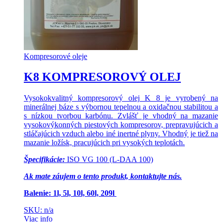
Kompresorové oleje
K8 KOMPRESOROVÝ OLEJ
Vysokokvalitný kompresorový olej K 8 je vyrobený na
minerálnej báze s výbornou tepelnou a oxidačnou stabilitou a
s nízkou tvorbou karbónu. Zvlášť je vhodný na mazanie
vysokovýkonných piestových kompresorov, prepravujúcich a
stláčajúcich vzduch alebo iné inertné plyny. Vhodný je tiež na
mazanie ložísk, pracujúcich pri vysokých teplotách.
Špecifikácie:
ISO VG 100 (L-DAA 100)
Ak mate záujem o tento produkt, kontaktujte nás.
Balenie: 1l, 5l, 10l, 60l, 209l
SKU: n/a
Viac info