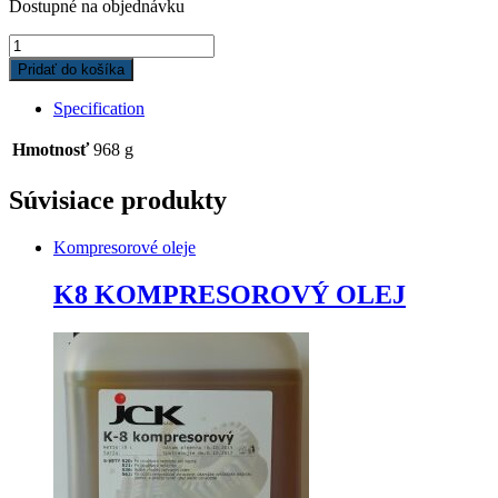
Dostupné na objednávku
K12
KOMPRESOROVÝ
Pridať do košíka
OLEJ
1l
Specification
quantity
Hmotnosť
968 g
Súvisiace produkty
Kompresorové oleje
K8 KOMPRESOROVÝ OLEJ