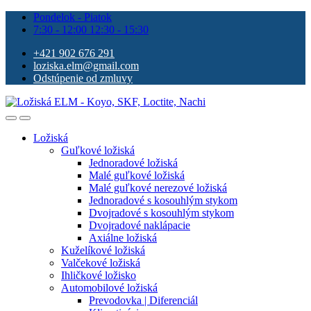
Pondelok - Piatok
7:30 - 12:00 12:30 - 15:30
+421 902 676 291
loziska.elm@gmail.com
Odstúpenie od zmluvy
Ložiská
Guľkové ložiská
Jednoradové ložiská
Malé guľkové ložiská
Malé guľkové nerezové ložiská
Jednoradové s kosouhlým stykom
Dvojradové s kosouhlým stykom
Dvojradové naklápacie
Axiálne ložiská
Kuželíkové ložiská
Valčekové ložiská
Ihličkové ložisko
Automobilové ložiská
Prevodovka | Diferenciál