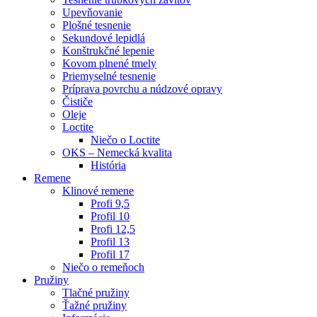
Upevňovanie
Plošné tesnenie
Sekundové lepidlá
Konštrukčné lepenie
Kovom plnené tmely
Priemyselné tesnenie
Príprava povrchu a núdzové opravy
Čističe
Oleje
Loctite
Niečo o Loctite
OKS – Nemecká kvalita
História
Remene
Klinové remene
Profi 9,5
Profil 10
Profi 12,5
Profil 13
Profil 17
Niečo o remeňoch
Pružiny
Tlačné pružiny
Ťažné pružiny