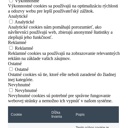
Výkonnostné
Výkonnostné cookies sa používajú na optimalizáciu rýchlosti
a odozvy webu pre lepší používateľský zážitok.
Analytické
Analytické
Analytické cookies nám pomáhajú porozumieť, ako
návštevníci používajú web, zbierajú anonymné štatistiky a
zlepšujú jeho funkčnosť.
Reklamné
Reklamné
Reklamné cookies sa používajú na zobrazovanie relevantných
reklám na základe vašich záujmov.
Ostatné
Ostatné
Ostatné cookies sú tie, ktoré ešte neboli zaradené do žiadnej
inej kategórie.
Nevyhnutné
Nevyhnutné
Nevyhnutné cookies sú potrebné pre správne fungovanie
webovej stránky a nemožno ich vypnúť v našom systéme.
Dĺžka
Cookie
Popis
trvania
Tento súbor cookie je