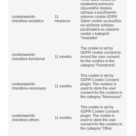
nastavený pomocou
zásuvného modulu
súhlasu s používaním
cookielawinfo-
11
súborov cookie GDPR.
checkbox-analytics
mesiacov
Súbor cookie sa používa
na uloženie súhlasu
používateľa so súbormi
cookie v kategórii
"Analytika".
The cookie is set by
GDPR cookie consent to
cookielawinfo-
11 months
record the user consent
checkbox-functional
for the cookies in the
category "Functional".
This cookie is set by
GDPR Cookie Consent
cookielawinfo-
plugin. The cookies is
11 months
checkbox-necessary
used to store the user
consent for the cookies in
the category "Necessary".
This cookie is set by
GDPR Cookie Consent
cookielawinfo-
plugin. The cookie is
11 months
checkbox-others
used to store the user
consent for the cookies in
the category "Other.