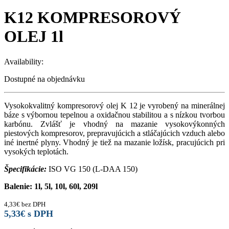
K12 KOMPRESOROVÝ
OLEJ 1l
Availability:
Dostupné na objednávku
Vysokokvalitný kompresorový olej K 12 je vyrobený na minerálnej
báze s výbornou tepelnou a oxidačnou stabilitou a s nízkou tvorbou
karbónu. Zvlášť je vhodný na mazanie vysokovýkonných
piestových kompresorov, prepravujúcich a stláčajúcich vzduch alebo
iné inertné plyny. Vhodný je tiež na mazanie ložísk, pracujúcich pri
vysokých teplotách.
Špecifikácie:
ISO VG 150 (L-DAA 150)
Balenie: 1l, 5l, 10l, 60l, 209l
4,33
€
bez DPH
5,33
€
s DPH