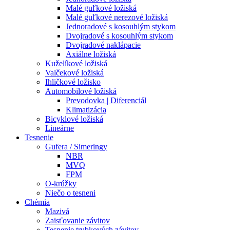
Malé guľkové ložiská
Malé guľkové nerezové ložiská
Jednoradové s kosouhlým stykom
Dvojradové s kosouhlým stykom
Dvojradové naklápacie
Axiálne ložiská
Kuželíkové ložiská
Valčekové ložiská
Ihličkové ložisko
Automobilové ložiská
Prevodovka | Diferenciál
Klimatizácia
Bicyklové ložiská
Lineárne
Tesnenie
Gufera / Simeringy
NBR
MVQ
FPM
O-krúžky
Niečo o tesneni
Chémia
Mazivá
Zaisťovanie závitov
Tesnenie trubkových závitov