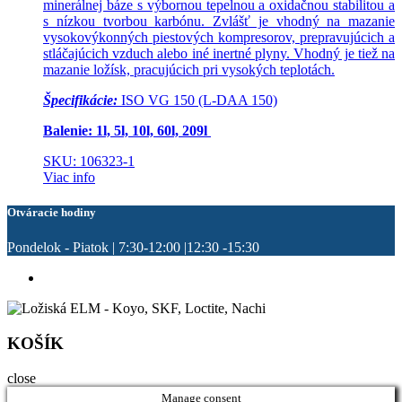
minerálnej báze s výbornou tepelnou a oxidačnou stabilitou a
s nízkou tvorbou karbónu. Zvlášť je vhodný na mazanie
vysokovýkonných piestových kompresorov, prepravujúcich a
stláčajúcich vzduch alebo iné inertné plyny. Vhodný je tiež na
mazanie ložísk, pracujúcich pri vysokých teplotách.
Špecifikácie:
ISO VG 150 (L-DAA 150)
Balenie: 1l, 5l, 10l, 60l, 209l
SKU: 106323-1
Viac info
Otváracie hodiny
Pondelok - Piatok | 7:30-12:00 |12:30 -15:30
KOŠÍK
close
Manage consent