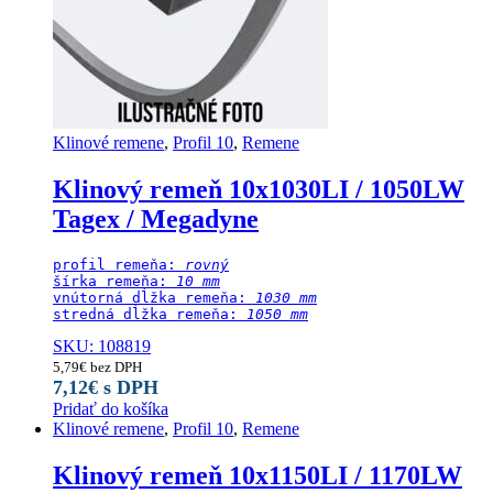
Klinové remene
,
Profil 10
,
Remene
Klinový remeň 10x1030LI / 1050LW
Tagex / Megadyne
profil remeňa: 
rovný
šírka remeňa: 
10 mm
vnútorná dĺžka remeňa: 
1030 mm
stredná dĺžka remeňa:
 1050 mm
SKU: 108819
5,79
€
bez DPH
7,12
€
s DPH
Pridať do košíka
Klinové remene
,
Profil 10
,
Remene
Klinový remeň 10x1150LI / 1170LW