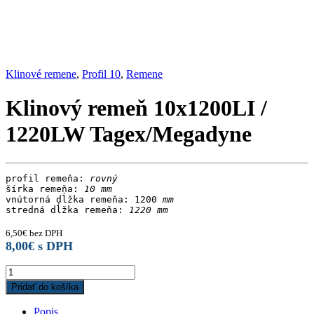
Klinové remene
,
Profil 10
,
Remene
Klinový remeň 10x1200LI /
1220LW Tagex/Megadyne
profil remeňa: 
rovný
šírka remeňa: 
10 mm
vnútorná dĺžka remeňa: 1200
 mm
stredná dĺžka remeňa:
 1220 mm
6,50
€
bez DPH
8,00
€
s DPH
Klinový
remeň
Pridať do košíka
10x1200LI
/
Popis