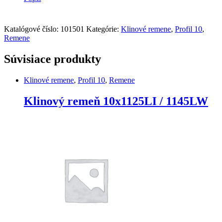
1220LW
Tagex/Megadyne
quantity
Katalógové číslo:
101501
Kategórie:
Klinové remene
,
Profil 10
,
Remene
Súvisiace produkty
Klinové remene
,
Profil 10
,
Remene
Klinový remeň 10x1125LI / 1145LW