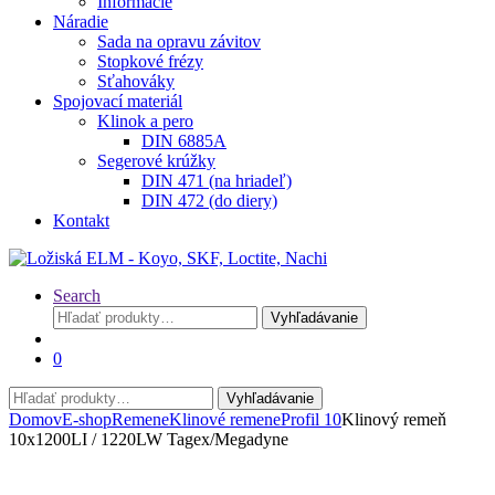
Informácie
Náradie
Sada na opravu závitov
Stopkové frézy
Sťahováky
Spojovací materiál
Klinok a pero
DIN 6885A
Segerové krúžky
DIN 471 (na hriadeľ)
DIN 472 (do diery)
Kontakt
Search
Hľadať:
Vyhľadávanie
0
Hľadať:
Vyhľadávanie
Domov
E-shop
Remene
Klinové remene
Profil 10
Klinový remeň
10x1200LI / 1220LW Tagex/Megadyne