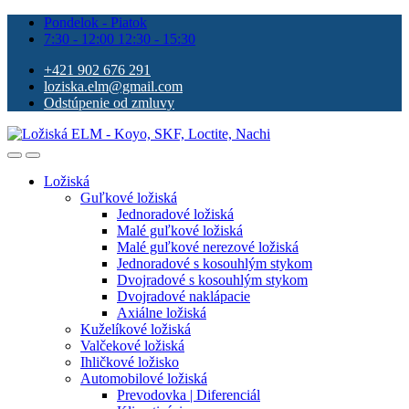
Pondelok - Piatok
7:30 - 12:00 12:30 - 15:30
+421 902 676 291
loziska.elm@gmail.com
Odstúpenie od zmluvy
Ložiská
Guľkové ložiská
Jednoradové ložiská
Malé guľkové ložiská
Malé guľkové nerezové ložiská
Jednoradové s kosouhlým stykom
Dvojradové s kosouhlým stykom
Dvojradové naklápacie
Axiálne ložiská
Kuželíkové ložiská
Valčekové ložiská
Ihličkové ložisko
Automobilové ložiská
Prevodovka | Diferenciál