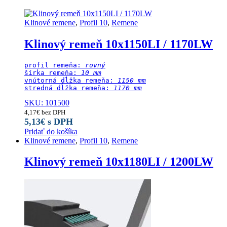
Klinové remene
,
Profil 10
,
Remene
Klinový remeň 10x1150LI / 1170LW
profil remeňa: 
rovný
šírka remeňa: 
10 mm
vnútorná dĺžka remeňa: 
1150 mm
stredná dĺžka remeňa:
 1170 mm
SKU: 101500
4,17
€
bez DPH
5,13
€
s DPH
Pridať do košíka
Klinové remene
,
Profil 10
,
Remene
Klinový remeň 10x1180LI / 1200LW