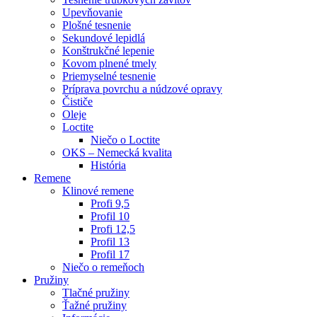
Upevňovanie
Plošné tesnenie
Sekundové lepidlá
Konštrukčné lepenie
Kovom plnené tmely
Priemyselné tesnenie
Príprava povrchu a núdzové opravy
Čističe
Oleje
Loctite
Niečo o Loctite
OKS – Nemecká kvalita
História
Remene
Klinové remene
Profi 9,5
Profil 10
Profi 12,5
Profil 13
Profil 17
Niečo o remeňoch
Pružiny
Tlačné pružiny
Ťažné pružiny