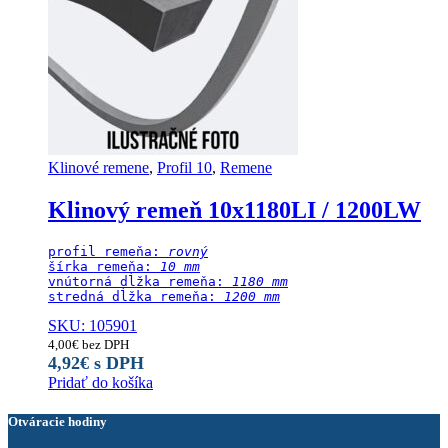
Klinové remene
,
Profil 10
,
Remene
Klinový remeň 10x1180LI / 1200LW
profil remeňa: 
rovný
šírka remeňa: 
10 mm
vnútorná dĺžka remeňa: 
1180 mm
stredná dĺžka remeňa:
 1200 mm
SKU: 105901
4,00
€
bez DPH
4,92
€
s DPH
Pridať do košíka
Otváracie hodiny