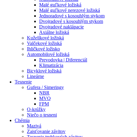
Malé guľkové ložiská
Malé guľkové nerezové ložiská
Jednoradové s kosouhlým stykom
Dvojradové s kosouhlým stykom
Dvojradové naklápacie
Axiálne ložiská
Kuželíkové ložiská
Valčekové ložiská
Ihličkové ložisko
Automobilové ložiská
Prevodovka | Diferenciál
Klimatizácia
Bicyklové ložiská
Lineárne
Tesnenie
Gufera / Simeringy
NBR
MVQ
FPM
O-krúžky
Niečo o tesneni
Chémia
Mazivá
Zaisťovanie závitov
Tesnenie trubkových závitov