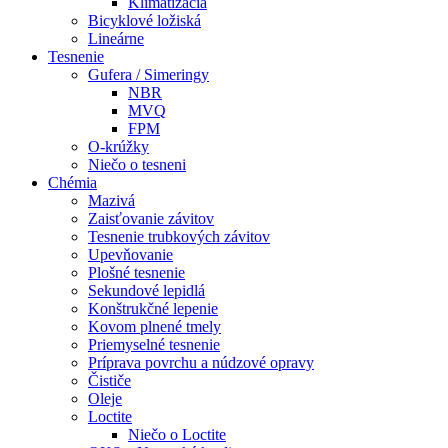
Klimatizácia
Bicyklové ložiská
Lineárne
Tesnenie
Gufera / Simeringy
NBR
MVQ
FPM
O-krúžky
Niečo o tesneni
Chémia
Mazivá
Zaisťovanie závitov
Tesnenie trubkových závitov
Upevňovanie
Plošné tesnenie
Sekundové lepidlá
Konštrukčné lepenie
Kovom plnené tmely
Priemyselné tesnenie
Príprava povrchu a núdzové opravy
Čističe
Oleje
Loctite
Niečo o Loctite