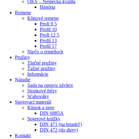
OKS – Nemecká kvalita
História
Remene
Klinové remene
Profi 9,5
Profil 10
Profi 12,5
Profil 13
Profil 17
Niečo o remeňoch
Pružiny
Tlačné pružiny
Ťažné pružiny
Informácie
Náradie
Sada na opravu závitov
Stopkové frézy
Sťahováky
Spojovací materiál
Klinok a pero
DIN 6885A
Segerové krúžky
DIN 471 (na hriadeľ)
DIN 472 (do diery)
Kontakt