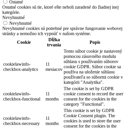
Ostatné
Ostatné cookies sú tie, ktoré ešte neboli zaradené do žiadnej inej
kategórie.
Nevyhnutné
Nevyhnutné
Nevyhnutné cookies sú potrebné pre správne fungovanie webovej
stránky a nemožno ich vypnúť v našom systéme.
Dĺžka
Cookie
Popis
trvania
Tento súbor cookie je nastavený
pomocou zásuvného modulu
súhlasu s používaním súborov
cookielawinfo-
11
cookie GDPR. Súbor cookie sa
checkbox-analytics
mesiacov
používa na uloženie súhlasu
používateľa so súbormi cookie v
kategórii "Analytika".
The cookie is set by GDPR
cookielawinfo-
11
cookie consent to record the user
checkbox-functional
months
consent for the cookies in the
category "Functional".
This cookie is set by GDPR
Cookie Consent plugin. The
cookielawinfo-
11
cookies is used to store the user
checkbox-necessary
months
consent for the cookies in the