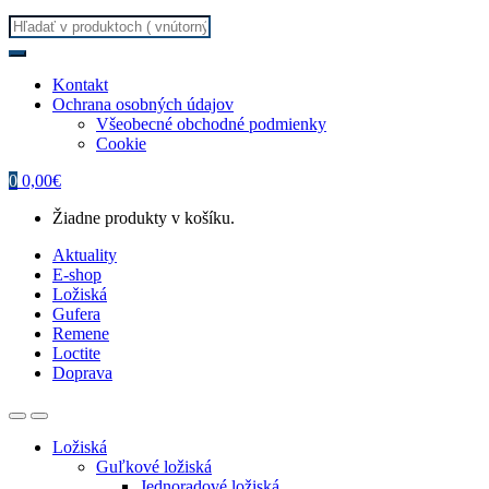
Search
for:
Kontakt
Ochrana osobných údajov
Všeobecné obchodné podmienky
Cookie
0
0,00
€
Žiadne produkty v košíku.
Aktuality
E-shop
Ložiská
Gufera
Remene
Loctite
Doprava
Ložiská
Guľkové ložiská
Jednoradové ložiská