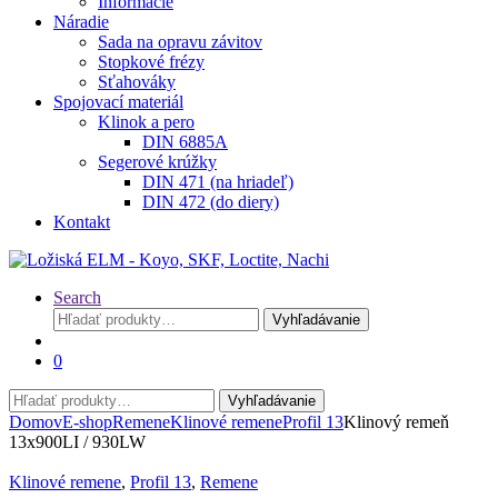
Informácie
Náradie
Sada na opravu závitov
Stopkové frézy
Sťahováky
Spojovací materiál
Klinok a pero
DIN 6885A
Segerové krúžky
DIN 471 (na hriadeľ)
DIN 472 (do diery)
Kontakt
Search
Hľadať:
Vyhľadávanie
0
Hľadať:
Vyhľadávanie
Domov
E-shop
Remene
Klinové remene
Profil 13
Klinový remeň
13x900LI / 930LW
Klinové remene
,
Profil 13
,
Remene