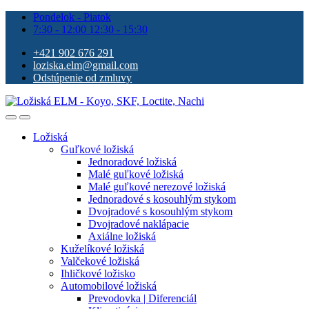
Pondelok - Piatok
7:30 - 12:00 12:30 - 15:30
+421 902 676 291
loziska.elm@gmail.com
Odstúpenie od zmluvy
Ložiská
Guľkové ložiská
Jednoradové ložiská
Malé guľkové ložiská
Malé guľkové nerezové ložiská
Jednoradové s kosouhlým stykom
Dvojradové s kosouhlým stykom
Dvojradové naklápacie
Axiálne ložiská
Kuželíkové ložiská
Valčekové ložiská
Ihličkové ložisko
Automobilové ložiská
Prevodovka | Diferenciál