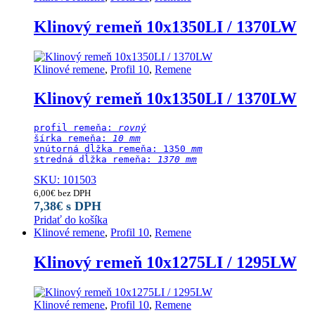
Klinový remeň 10x1350LI / 1370LW
Klinové remene
,
Profil 10
,
Remene
Klinový remeň 10x1350LI / 1370LW
profil remeňa: 
rovný
šírka remeňa: 
10 mm
vnútorná dĺžka remeňa: 1350
 mm
stredná dĺžka remeňa:
 1370 mm
SKU: 101503
6,00
€
bez DPH
7,38
€
s DPH
Pridať do košíka
Klinové remene
,
Profil 10
,
Remene
Klinový remeň 10x1275LI / 1295LW
Klinové remene
,
Profil 10
,
Remene