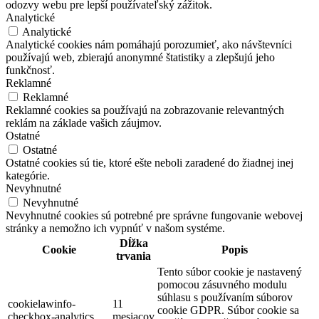
odozvy webu pre lepší používateľský zážitok.
Analytické
Analytické
Analytické cookies nám pomáhajú porozumieť, ako návštevníci
používajú web, zbierajú anonymné štatistiky a zlepšujú jeho
funkčnosť.
Reklamné
Reklamné
Reklamné cookies sa používajú na zobrazovanie relevantných
reklám na základe vašich záujmov.
Ostatné
Ostatné
Ostatné cookies sú tie, ktoré ešte neboli zaradené do žiadnej inej
kategórie.
Nevyhnutné
Nevyhnutné
Nevyhnutné cookies sú potrebné pre správne fungovanie webovej
stránky a nemožno ich vypnúť v našom systéme.
Dĺžka
Cookie
Popis
trvania
Tento súbor cookie je nastavený
pomocou zásuvného modulu
súhlasu s používaním súborov
cookielawinfo-
11
cookie GDPR. Súbor cookie sa
checkbox-analytics
mesiacov