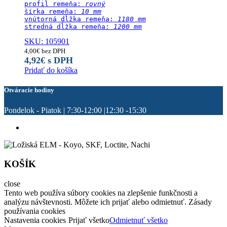
profil remeňa: 
rovný
šírka remeňa: 
10 mm
vnútorná dĺžka remeňa: 
1180 mm
stredná dĺžka remeňa:
 1200 mm
SKU: 105901
4,00
€
bez DPH
4,92
€
s DPH
Pridať do košíka
Otváracie hodiny
Pondelok - Piatok | 7:30-12:00 |12:30 -15:30
KOŠÍK
close
Tento web používa súbory cookies na zlepšenie funkčnosti a
analýzu návštevnosti. Môžete ich prijať alebo odmietnuť. Zásady
používania cookies
Nastavenia cookies
Prijať všetko
Odmietnuť všetko