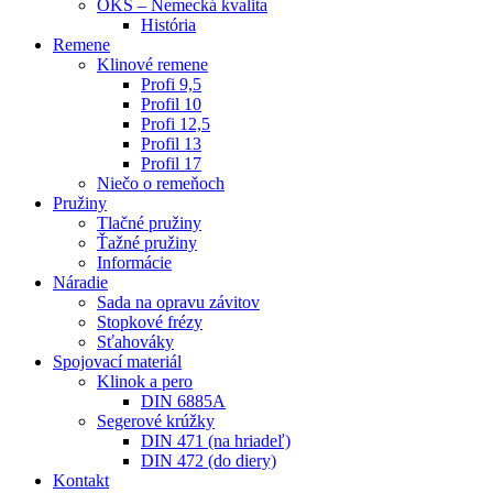
OKS – Nemecká kvalita
História
Remene
Klinové remene
Profi 9,5
Profil 10
Profi 12,5
Profil 13
Profil 17
Niečo o remeňoch
Pružiny
Tlačné pružiny
Ťažné pružiny
Informácie
Náradie
Sada na opravu závitov
Stopkové frézy
Sťahováky
Spojovací materiál
Klinok a pero
DIN 6885A
Segerové krúžky
DIN 471 (na hriadeľ)
DIN 472 (do diery)
Kontakt