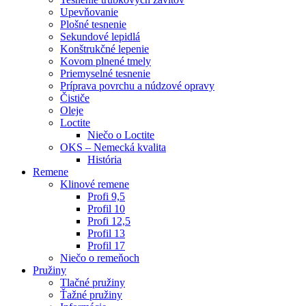
Upevňovanie
Plošné tesnenie
Sekundové lepidlá
Konštrukčné lepenie
Kovom plnené tmely
Priemyselné tesnenie
Príprava povrchu a núdzové opravy
Čističe
Oleje
Loctite
Niečo o Loctite
OKS – Nemecká kvalita
História
Remene
Klinové remene
Profi 9,5
Profil 10
Profi 12,5
Profil 13
Profil 17
Niečo o remeňoch
Pružiny
Tlačné pružiny
Ťažné pružiny