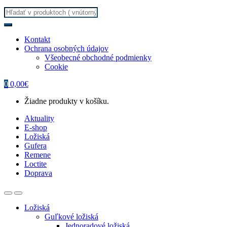
Search
for:
Kontakt
Ochrana osobných údajov
Všeobecné obchodné podmienky
Cookie
0
0,00
€
Žiadne produkty v košíku.
Aktuality
E-shop
Ložiská
Gufera
Remene
Loctite
Doprava
Ložiská
Guľkové ložiská
Jednoradové ložiská