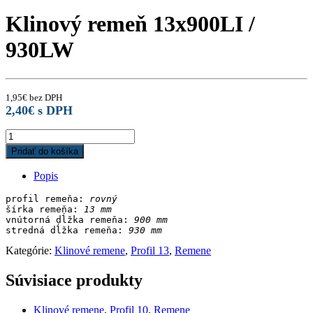
Klinový remeň 13x900LI /
930LW
1,95
€
bez DPH
2,40
€
s DPH
Klinový
remeň
Pridať do košíka
13x900LI
/
Popis
930LW
quantity
profil remeňa: 
rovný
šírka remeňa: 
13 mm
vnútorná dĺžka remeňa: 
stredná dĺžka remeňa:
Kategórie:
Klinové remene
,
Profil 13
,
Remene
Súvisiace produkty
Klinové remene
,
Profil 10
,
Remene