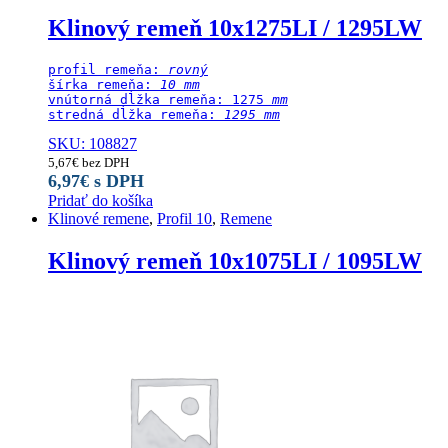
Klinový remeň 10x1275LI / 1295LW
profil remeňa: 
rovný
šírka remeňa: 
10 mm
vnútorná dĺžka remeňa: 1275
 mm
stredná dĺžka remeňa:
 1295 mm
SKU: 108827
5,67
€
bez DPH
6,97
€
s DPH
Pridať do košíka
Klinové remene
,
Profil 10
,
Remene
Klinový remeň 10x1075LI / 1095LW