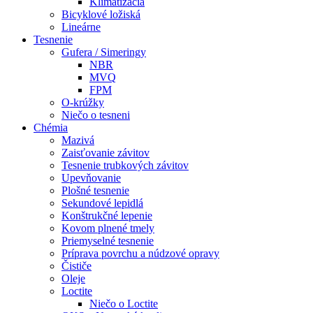
Klimatizácia
Bicyklové ložiská
Lineárne
Tesnenie
Gufera / Simeringy
NBR
MVQ
FPM
O-krúžky
Niečo o tesneni
Chémia
Mazivá
Zaisťovanie závitov
Tesnenie trubkových závitov
Upevňovanie
Plošné tesnenie
Sekundové lepidlá
Konštrukčné lepenie
Kovom plnené tmely
Priemyselné tesnenie
Príprava povrchu a núdzové opravy
Čističe
Oleje
Loctite
Niečo o Loctite