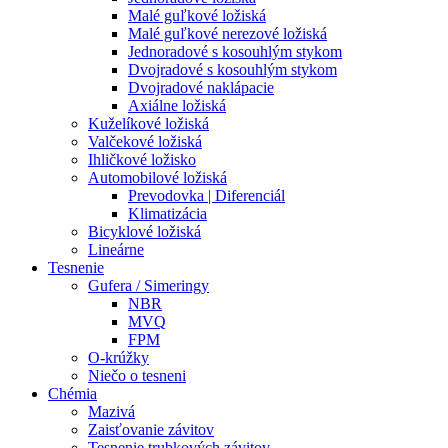
Malé guľkové ložiská
Malé guľkové nerezové ložiská
Jednoradové s kosouhlým stykom
Dvojradové s kosouhlým stykom
Dvojradové naklápacie
Axiálne ložiská
Kuželíkové ložiská
Valčekové ložiská
Ihličkové ložisko
Automobilové ložiská
Prevodovka | Diferenciál
Klimatizácia
Bicyklové ložiská
Lineárne
Tesnenie
Gufera / Simeringy
NBR
MVQ
FPM
O-krúžky
Niečo o tesneni
Chémia
Mazivá
Zaisťovanie závitov
Tesnenie trubkových závitov