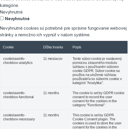
kategórie.
Nevyhnutné
Nevyhnutné
Nevyhnutné cookies sú potrebné pre správne fungovanie webovej
stránky a nemožno ich vypnúť v našom systéme.
Cookie
Dĺžka trvania
Popis
cookielawinfo-
11 mesiacov
Tento súbor cookie je nastavený
checkbox-analytics
pomocou zásuvného modulu
súhlasu s používaním súborov
cookie GDPR. Súbor cookie sa
používa na uloženie súhlasu
používateľa so súbormi cookie v
kategórii "Analytika".
cookielawinfo-
11 months
The cookie is set by GDPR cookie
checkbox-functional
consent to record the user
consent for the cookies in the
category "Functional".
cookielawinfo-
11 months
This cookie is set by GDPR
checkbox-necessary
Cookie Consent plugin. The
cookies is used to store the user
consent for the cookies in the