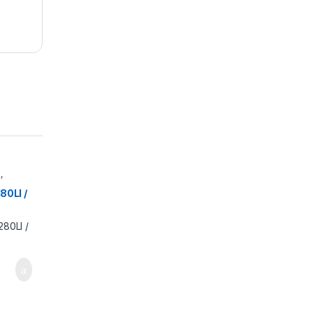
0
,
80LI /