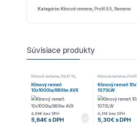
Kategórie:
Klinové remene
,
Profil 9.5
,
Remene
Súvisiace produkty
Klinové remene
,
Profil 10
,
Klinové remene
,
Profil
Remene
Remene
Klinový remeň
Klinový remeň 10x
10x1000la/980lw AVX
1070LW
4,59
€
bez DPH
4,31
€
bez DPH
5,64
€
s DPH
5,30
€
s DPH