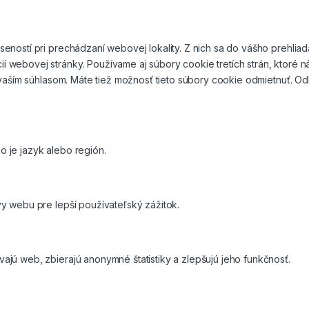
eností pri prechádzaní webovej lokality. Z nich sa do vášho prehlia
í webovej stránky. Používame aj súbory cookie tretích strán, ktoré
s vaším súhlasom. Máte tiež možnosť tieto súbory cookie odmietnuť. 
 je jazyk alebo región.
y webu pre lepší používateľský zážitok.
jú web, zbierajú anonymné štatistiky a zlepšujú jeho funkčnosť.