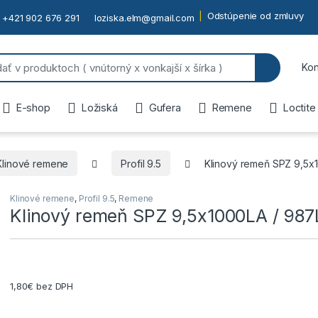
Odstúpenie od zmluvy
+421 902 676 291
loziska.elm@gmail.com
or:
Kon
E-shop
Ložiská
Gufera
Remene
Loctite
Klinové remene
Profil 9.5
Klinový remeň SPZ 9,5x
Klinové remene
,
Profil 9.5
,
Remene
Klinový remeň SPZ 9,5x1000LA / 98
1,80
€
bez DPH