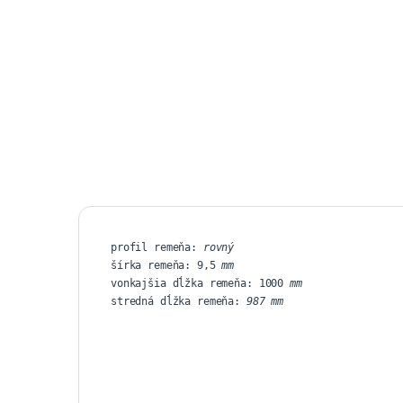
profil remeňa: 
rovný
šírka remeňa: 9,5
 mm
vonkajšia dĺžka remeňa: 1000
stredná dĺžka remeňa:
 987 mm