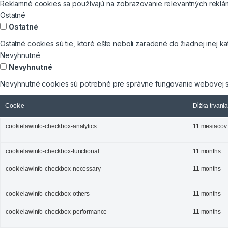
Reklamné cookies sa používajú na zobrazovanie relevantných reklá
Ostatné
Ostatné
Ostatné cookies sú tie, ktoré ešte neboli zaradené do žiadnej inej ka
Nevyhnutné
Nevyhnutné
Nevyhnutné cookies sú potrebné pre správne fungovanie webovej s
Cookie
Dĺžka trvani
cookielawinfo-checkbox-analytics
11 mesiacov
cookielawinfo-checkbox-functional
11 months
cookielawinfo-checkbox-necessary
11 months
cookielawinfo-checkbox-others
11 months
cookielawinfo-checkbox-performance
11 months