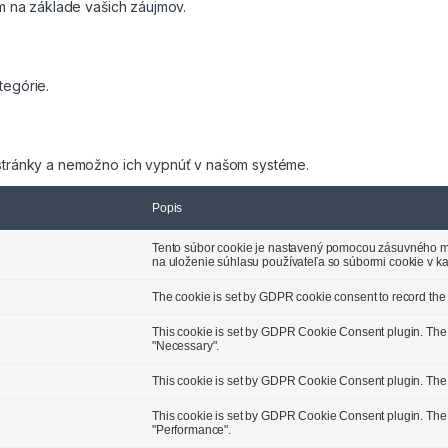
m na základe vašich záujmov.
tegórie.
tránky a nemožno ich vypnúť v našom systéme.
a
Popis
Tento súbor cookie je nastavený pomocou zásuvného m
na uloženie súhlasu používateľa so súbormi cookie v kat
The cookie is set by GDPR cookie consent to record the u
This cookie is set by GDPR Cookie Consent plugin. The c
"Necessary".
This cookie is set by GDPR Cookie Consent plugin. The co
This cookie is set by GDPR Cookie Consent plugin. The c
"Performance".