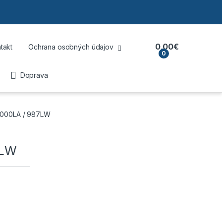
0,00
€
takt
Ochrana osobných údajov
0
Doprava
1000LA / 987LW
7LW