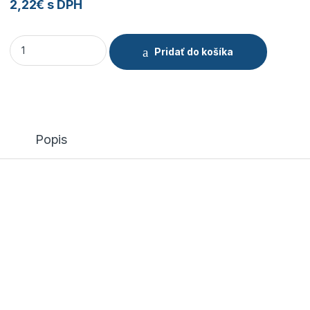
2,22
€
s DPH
Klinový remeň SPZ 9,5x1000LA / 987LW quantity
Pridať do košíka
Popis