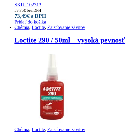
SKU: 102313
59,75
€
bez DPH
73,49
€
s DPH
Pridať do košíka
Chémia
,
Loctite
,
Zaisťovanie závitov
Loctite 290 / 50ml – vysoká pevnosť
Chémia
,
Loctite
,
Zaisťovanie závitov