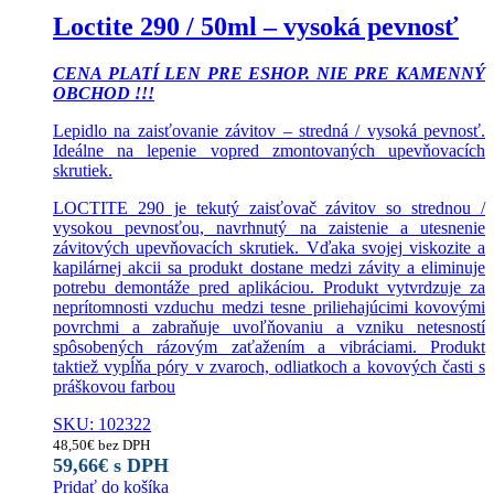
Loctite 290 / 50ml – vysoká pevnosť
CENA PLATÍ LEN PRE ESHOP. NIE PRE KAMENNÝ
OBCHOD !!!
Lepidlo na zaisťovanie závitov – stredná / vysoká pevnosť.
Ideálne na lepenie vopred zmontovaných upevňovacích
skrutiek.
LOCTITE 290 je tekutý zaisťovač závitov so strednou /
vysokou pevnosťou, navrhnutý na zaistenie a utesnenie
závitových upevňovacích skrutiek. Vďaka svojej viskozite a
kapilárnej akcii sa produkt dostane medzi závity a eliminuje
potrebu demontáže pred aplikáciou. Produkt vytvrdzuje za
neprítomnosti vzduchu medzi tesne priliehajúcimi kovovými
povrchmi a zabraňuje uvoľňovaniu a vzniku netesností
spôsobených rázovým zaťažením a vibráciami. Produkt
taktiež vypĺňa póry v zvaroch, odliatkoch a kovových časti s
práškovou farbou
SKU: 102322
48,50
€
bez DPH
59,66
€
s DPH
Pridať do košíka