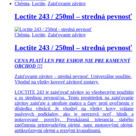
Chémia
,
Loctite
,
Zaisťovanie závitov
Loctite 243 / 250ml – stredná pevnosť
Chémia
,
Loctite
,
Zaisťovanie závitov
Loctite 243 / 250ml – stredná pevnosť
CENA PLATÍ LEN PRE ESHOP. NIE PRE KAMENNÝ
OBCHOD !!!
Zaisťovanie závitov – stredná pevnosť. Univerzálne použitie.
Vhodné na všetky kovové závitové zostavy.
LOCTITE 243 je zaisťovač závitov so všeobecným použitím
a so strednou pevnosťou. Tento prostriedok na zaisťovanie
závitov zaisťuje a utesňuje matice a čapy proti uvoľneniu v
dôsledku vibrácií. Je vhodný na všetky kovy vrátane
pasívnych podkladov, ako je nerezová oceľ, hliník a
pokovované povrchy. Preukázaná tolerancia slabého
znečistenia priemyselnými olejmi, napr. motorovými olejmi,
antikoróznymi olejmi a reznými kvapalinami.