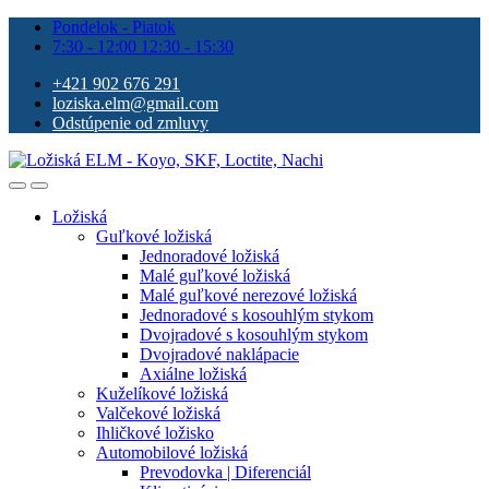
Pondelok - Piatok
7:30 - 12:00 12:30 - 15:30
+421 902 676 291
loziska.elm@gmail.com
Odstúpenie od zmluvy
Ložiská
Guľkové ložiská
Jednoradové ložiská
Malé guľkové ložiská
Malé guľkové nerezové ložiská
Jednoradové s kosouhlým stykom
Dvojradové s kosouhlým stykom
Dvojradové naklápacie
Axiálne ložiská
Kuželíkové ložiská
Valčekové ložiská
Ihličkové ložisko
Automobilové ložiská
Prevodovka | Diferenciál