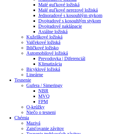
Malé guľkové ložiská
Malé guľkové nerezové ložiská
Jednoradové s kosouhlým stykom
Dvojradové s kosouhlým stykom
Dvojradové naklápacie
Axiálne ložiská
Kuželíkové ložiská
Valčekové ložiská
Ihličkové ložisko
Automobilové ložiská
Prevodovka | Diferenciál
Klimatizácia
Bicyklové ložiská
Lineárne
Tesnenie
Gufera / Simeringy
NBR
MVQ
FPM
O-krúžky
Niečo o tesneni
Chémia
Mazivá
Zaisťovanie závitov
Tesnenie trubkových závitov