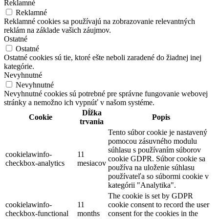
Reklamné
Reklamné
Reklamné cookies sa používajú na zobrazovanie relevantných
reklám na základe vašich záujmov.
Ostatné
Ostatné
Ostatné cookies sú tie, ktoré ešte neboli zaradené do žiadnej inej
kategórie.
Nevyhnutné
Nevyhnutné
Nevyhnutné cookies sú potrebné pre správne fungovanie webovej
stránky a nemožno ich vypnúť v našom systéme.
Dĺžka
Cookie
Popis
trvania
Tento súbor cookie je nastavený
pomocou zásuvného modulu
súhlasu s používaním súborov
cookielawinfo-
11
cookie GDPR. Súbor cookie sa
checkbox-analytics
mesiacov
používa na uloženie súhlasu
používateľa so súbormi cookie v
kategórii "Analytika".
The cookie is set by GDPR
cookielawinfo-
11
cookie consent to record the user
checkbox-functional
months
consent for the cookies in the