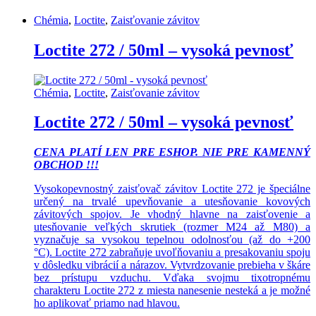
Chémia
,
Loctite
,
Zaisťovanie závitov
Loctite 272 / 50ml – vysoká pevnosť
Chémia
,
Loctite
,
Zaisťovanie závitov
Loctite 272 / 50ml – vysoká pevnosť
CENA PLATÍ LEN PRE ESHOP. NIE PRE KAMENNÝ
OBCHOD !!!
Vysokopevnostný zaisťovač závitov Loctite 272 je špeciálne
určený na trvalé upevňovanie a utesňovanie kovových
závitových spojov. Je vhodný hlavne na zaisťovenie a
utesňovanie veľkých skrutiek (rozmer M24 až M80) a
vyznačuje sa vysokou tepelnou odolnosťou (až do +200
°C). Loctite 272 zabraňuje uvoľňovaniu a presakovaniu spoju
v dôsledku vibrácií a nárazov. Vytvrdzovanie prebieha v škáre
bez prístupu vzduchu. Vďaka svojmu tixotropnému
charakteru Loctite 272 z miesta nanesenie nesteká a je možné
ho aplikovať priamo nad hlavou.