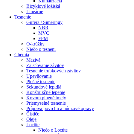
Klimatizácia
Bicyklové ložiská
Lineárne
Tesnenie
Gufera / Simeringy
NBR
MVQ
FPM
O-krúžky
Niečo o tesneni
Chémia
Mazivá
Zaisťovanie závitov
Tesnenie trubkových závitov
Upevňovanie
Plošné tesnenie
Sekundové lepidlá
Konštrukčné lepenie
Kovom plnené tmely
Priemyselné tesnenie
Príprava povrchu a núdzové opravy
Čističe
Oleje
Loctite
Niečo o Loctite