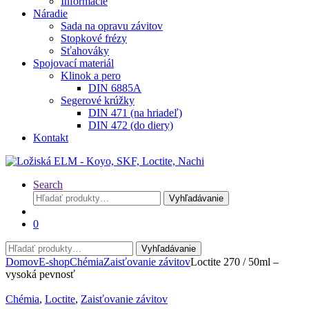
Informácie
Náradie
Sada na opravu závitov
Stopkové frézy
Sťahováky
Spojovací materiál
Klinok a pero
DIN 6885A
Segerové krúžky
DIN 471 (na hriadeľ)
DIN 472 (do diery)
Kontakt
Search
Hľadať:
Vyhľadávanie
0
Hľadať:
Vyhľadávanie
Domov
E-shop
Chémia
Zaisťovanie závitov
Loctite 270 / 50ml –
vysoká pevnosť
Chémia
,
Loctite
,
Zaisťovanie závitov