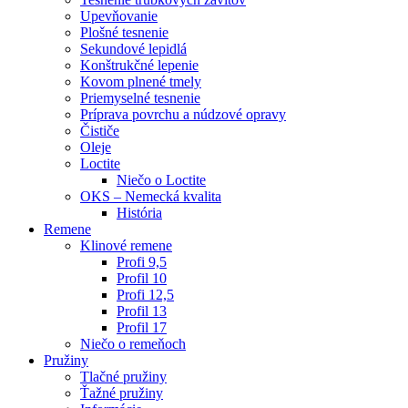
Upevňovanie
Plošné tesnenie
Sekundové lepidlá
Konštrukčné lepenie
Kovom plnené tmely
Priemyselné tesnenie
Príprava povrchu a núdzové opravy
Čističe
Oleje
Loctite
Niečo o Loctite
OKS – Nemecká kvalita
História
Remene
Klinové remene
Profi 9,5
Profil 10
Profi 12,5
Profil 13
Profil 17
Niečo o remeňoch
Pružiny
Tlačné pružiny
Ťažné pružiny