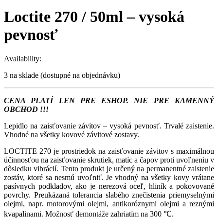
Loctite 270 / 50ml – vysoká
pevnosť
Availability:
3 na sklade (dostupné na objednávku)
CENA PLATÍ LEN PRE ESHOP. NIE PRE KAMENNÝ
OBCHOD !!!
Lepidlo na zaisťovanie závitov – vysoká pevnosť. Trvalé zaistenie.
Vhodné na všetky kovové závitové zostavy.
LOCTITE 270 je prostriedok na zaisťovanie závitov s maximálnou
účinnosťou na zaisťovanie skrutiek, matíc a čapov proti uvoľneniu v
dôsledku vibrácií. Tento produkt je určený na permanentné zaistenie
zostáv, ktoré sa nesmú uvoľniť. Je vhodný na všetky kovy vrátane
pasívnych podkladov, ako je nerezová oceľ, hliník a pokovované
povrchy. Preukázaná tolerancia slabého znečistenia priemyselnými
olejmi, napr. motorovými olejmi, antikoróznymi olejmi a reznými
kvapalinami. Možnosť demontáže zahriatím na 300 ℃.