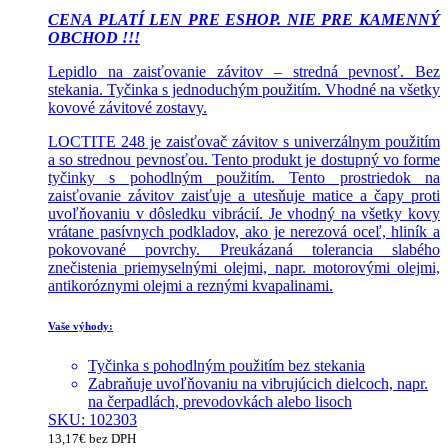
CENA PLATÍ LEN PRE ESHOP. NIE PRE KAMENNÝ
OBCHOD !!!
Lepidlo na zaisťovanie závitov – stredná pevnosť. Bez
stekania. Tyčinka s jednoduchým použitím. Vhodné na všetky
kovové závitové zostavy.
LOCTITE 248 je zaisťovač závitov s univerzálnym použitím
a so strednou pevnosťou. Tento produkt je dostupný vo forme
tyčinky s pohodlným použitím. Tento prostriedok na
zaisťovanie závitov zaisťuje a utesňuje matice a čapy proti
uvoľňovaniu v dôsledku vibrácií. Je vhodný na všetky kovy
vrátane pasívnych podkladov, ako je nerezová oceľ, hliník a
pokovované povrchy. Preukázaná tolerancia slabého
znečistenia priemyselnými olejmi, napr. motorovými olejmi,
antikoróznymi olejmi a reznými kvapalinami.
Vaše výhody:
Tyčinka s pohodlným použitím bez stekania
Zabraňuje uvoľňovaniu na vibrujúcich dielcoch, napr.
na čerpadlách, prevodovkách alebo lisoch
SKU: 102303
13,17
€
bez DPH