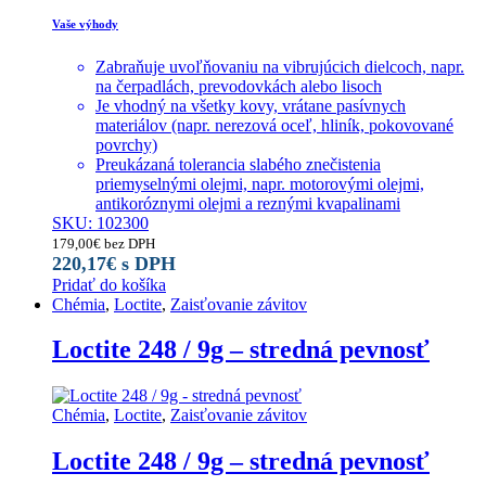
Vaše výhody
Zabraňuje uvoľňovaniu na vibrujúcich dielcoch, napr.
na čerpadlách, prevodovkách alebo lisoch
Je vhodný na všetky kovy, vrátane pasívnych
materiálov (napr. nerezová oceľ, hliník, pokovované
povrchy)
Preukázaná tolerancia slabého znečistenia
priemyselnými olejmi, napr. motorovými olejmi,
antikoróznymi olejmi a reznými kvapalinami
SKU: 102300
179,00
€
bez DPH
220,17
€
s DPH
Pridať do košíka
Chémia
,
Loctite
,
Zaisťovanie závitov
Loctite 248 / 9g – stredná pevnosť
Chémia
,
Loctite
,
Zaisťovanie závitov
Loctite 248 / 9g – stredná pevnosť