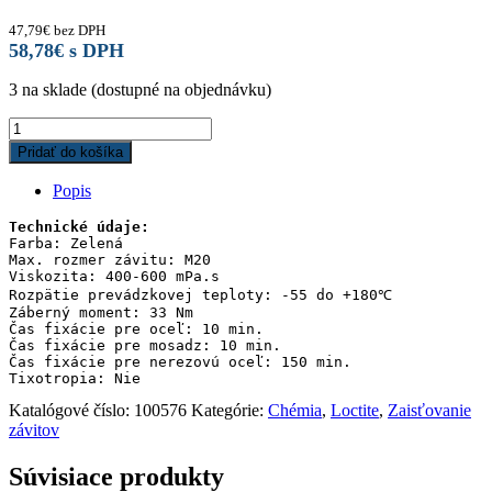
47,79
€
bez DPH
58,78
€
s DPH
3 na sklade (dostupné na objednávku)
Loctite
270
Pridať do košíka
/
50ml
Popis
-
vysoká
Technické údaje:
pevnosť
Farba: Zelená

Max. rozmer závitu: M20

quantity
Viskozita: 400-600 mPa.s

Rozpätie prevádzkovej teploty: -55 do +180℃

Záberný moment: 33 Nm

Čas fixácie pre oceľ: 10 min.

Čas fixácie pre mosadz: 10 min.

Čas fixácie pre nerezovú oceľ: 150 min.

Tixotropia: Nie
Katalógové číslo:
100576
Kategórie:
Chémia
,
Loctite
,
Zaisťovanie
závitov
Súvisiace produkty