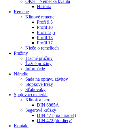
OKS – Nemecká kvalita
História
Remene
Klinové remene
Profi 9,5
Profil 10
Profi 12,5
Profil 13
Profil 17
Niečo o remeňoch
Pružiny
Tlačné pružiny
Ťažné pružiny
Informácie
Náradie
Sada na opravu závitov
Stopkové frézy
Sťahováky
Spojovací materiál
Klinok a pero
DIN 6885A
Segerové krúžky
DIN 471 (na hriadeľ)
DIN 472 (do diery)
Kontakt