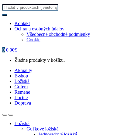
Search
for:
Kontakt
Ochrana osobných údajov
Všeobecné obchodné podmienky
Cookie
0
0,00
€
Žiadne produkty v košíku.
Aktuality
E-shop
Ložiská
Gufera
Remene
Loctite
Doprava
Ložiská
Guľkové ložiská
Jednoradové ložiská